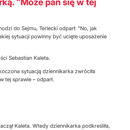
rką. "Może pan się w tej
odzi do Sejmu, Terlecki odparł: "No, jak
akiej sytuacji powinny być ucięte uposażenie
ci Sebastian Kaleta.
koczona sytuacją dziennikarka zwróciła
 tej sprawie – odparł.
zaczął Kaleta. Wtedy dziennikarka podkreśliła,