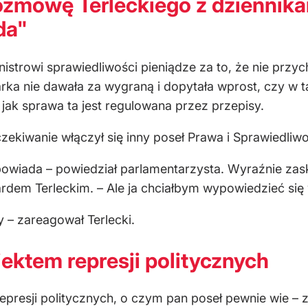
rozmowę Terleckiego z dziennika
da"
istrowi sprawiedliwości pieniądze za to, że nie przych
arka nie dawała za wygraną i dopytała wprost, czy w t
e, jak sprawa ta jest regulowana przez przepisy.
iwanie włączył się inny poseł Prawa i Sprawiedliwoś
powiada – powiedział parlamentarzysta. Wyraźnie zas
dem Terleckim. – Ale ja chciałbym wypowiedzieć się w
 – zareagował Terlecki.
biektem represji politycznych
represji politycznych, o czym pan poseł pewnie wie – 