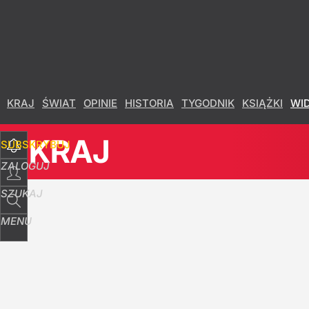
Udostępnij
5
Skomentuj
KRAJ
ŚWIAT
OPINIE
HISTORIA
TYGODNIK
KSIĄŻKI
WI
KRAJ
SUBSKRYBUJ
ZALOGUJ
SZUKAJ
MENU