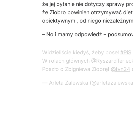
że jej pytanie nie dotyczy sprawy pr
że Ziobro powinien otrzymywać diety
obiektywnymi, od niego niezależnymi.
– No i mamy odpowiedź – podsumowa
Widzieliście kiedyś, żeby poseł
#PiS
W rolach głównych
@RyszardTerleck
Poszło o Zbigniewa Ziobrę!
@tvn24
— Arleta Zalewska (@arletazalewsk