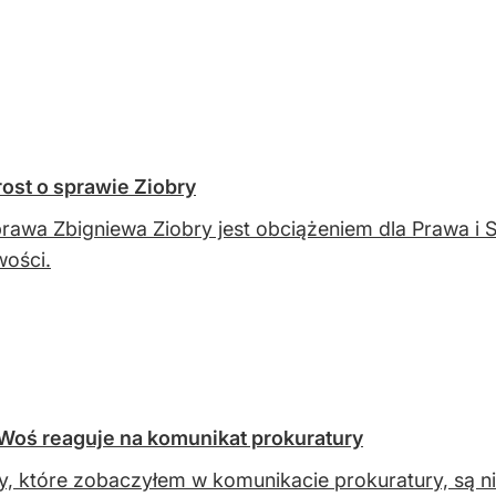
rost o sprawie Ziobry
rawa Zbigniewa Ziobry jest obciążeniem dla Prawa i S
wości.
. Woś reaguje na komunikat prokuratury
y, które zobaczyłem w komunikacie prokuratury, są nie