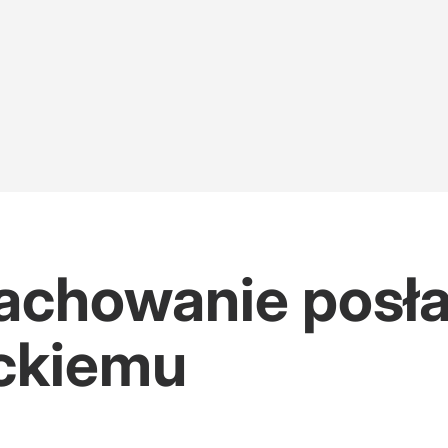
achowanie posła
eckiemu