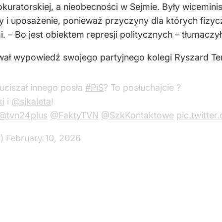
okuratorskiej, a nieobecności w Sejmie. Były wiceminis
 i uposażenie, ponieważ przyczyny dla których fizycz
 – Bo jest obiektem represji politycznych – tłumaczył
ł wypowiedź swojego partyjnego kolegi Ryszard Ter
uciszał innego posła
#PiS
? To posłuchajcie ?
i
i
@sjkaleta
!
@tvn24plus
@FaktyTVN
@SzkKontaktowe
pic.twitt
a)
February 10, 2026