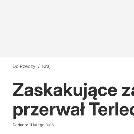
Do Rzeczy
/
Kraj
Zaskakujące z
przerwał Terl
Dodano:
11
lutego
9:06