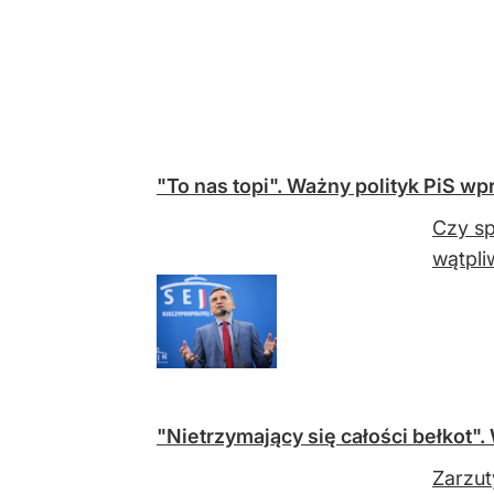
"To nas topi". Ważny polityk PiS wp
Czy sp
wątpli
"Nietrzymający się całości bełkot"
Zarzut