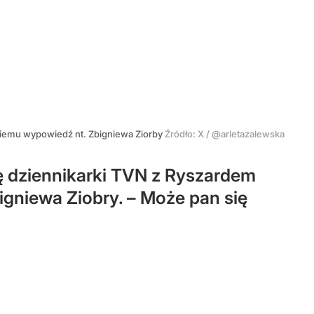
kiemu wypowiedź nt. Zbigniewa Ziorby
Źródło:
X
/
@arletazalewska
wę dziennikarki TVN z Ryszardem
igniewa Ziobry. – Może pan się