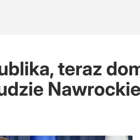
blika, teraz do
Ludzie Nawrocki