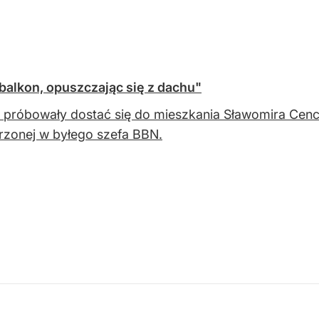
balkon, opuszczając się z dachu"
 próbowały dostać się do mieszkania Sławomira Cenck
zonej w byłego szefa BBN.