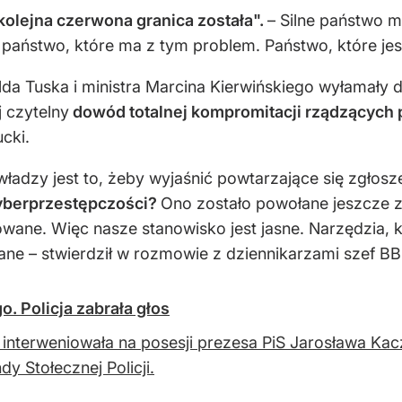
kolejna czerwona granica została".
– Silne państwo m
 państwo, które ma z tym problem. Państwo, które jest
da Tuska i ministra Marcina Kierwińskiego wyłamał
j czytelny
dowód totalnej kompromitacji rządzących p
cki.
władzy jest to, żeby wyjaśnić powtarzające się zgłoszen
yberprzestępczości?
Ono zostało powołane jeszcze z
wane. Więc nasze stanowisko jest jasne. Narzędzia, k
ne – stwierdził w rozmowie z dziennikarzami szef BB
. Policja zabrała głos
a interweniowała na posesji prezesa PiS Jarosława Ka
y Stołecznej Policji.