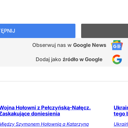
ĘPNIJ
Obserwuj nas
w
Google News
Dodaj jako
źródło w Google
Wojna Hołowni z Pełczyńską-Nałęcz.
Ukrai
Zaskakujące doniesienia
tego 
Między Szymonem Hołownią a Katarzyną
Ukraiń