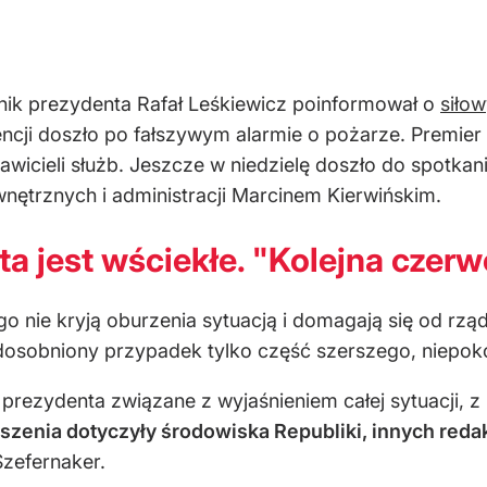
k prezydenta Rafał Leśkiewicz poinformował o
siło
encji doszło po fałszywym alarmie o pożarze. Premier
awicieli służb. Jeszcze w niedzielę doszło do spotka
nętrznych i administracji Marcinem Kierwińskim.
a jest wściekłe. "Kolejna czer
o nie kryją oburzenia sytuacją i domagają się od r
o odosobniony przypadek tylko część szerszego, niepok
prezydenta związane z wyjaśnieniem całej sytuacji, 
szenia dotyczyły środowiska Republiki, innych redak
Szefernaker.