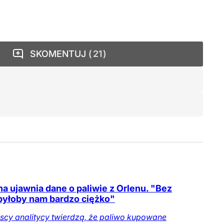
SKOMENTUJ
21
na ujawnia dane o paliwie z Orlenu. "Bez
byłoby nam bardzo ciężko"
scy analitycy twierdzą, że paliwo kupowane