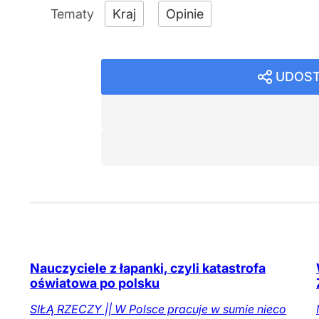
Kraj
Opinie
UDOST
Nauczyciele z łapanki, czyli katastrofa
oświatowa po polsku
SIŁĄ RZECZY || W Polsce pracuje w sumie nieco