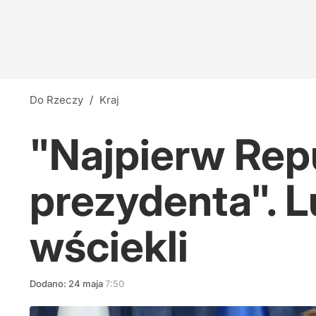
Do Rzeczy
/
Kraj
"Najpierw Repu
prezydenta". 
wściekli
Dodano:
24
maja
7:50