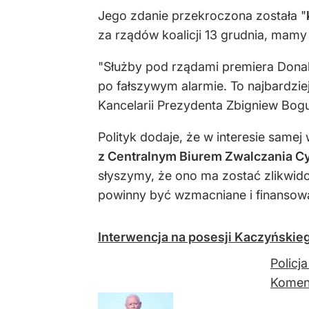
Jego zdanie przekroczona została "
za rządów koalicji 13 grudnia, mamy
"Służby pod rządami premiera Donal
po fałszywym alarmie. To najbardzie
Kancelarii Prezydenta Zbigniew Bogu
Polityk dodaje, że w interesie samej 
z Centralnym Biurem Zwalczania C
słyszymy, że ono ma zostać zlikwido
powinny być wzmacniane i finansowa
Interwencja na posesji Kaczyńskiego
Policj
Komend