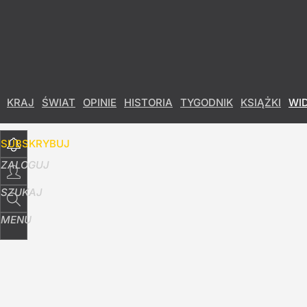
Udostępnij
21
Skomentuj
KRAJ
ŚWIAT
OPINIE
HISTORIA
TYGODNIK
KSIĄŻKI
WI
SUBSKRYBUJ
ZALOGUJ
SZUKAJ
MENU