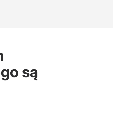
m
ego są