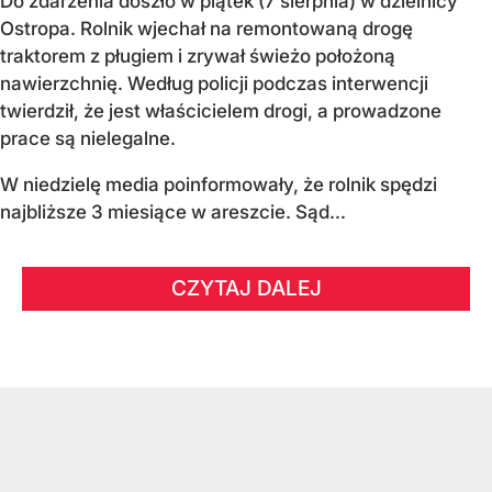
Do zdarzenia doszło w piątek (7 sierpnia) w dzielnicy
Ostropa. Rolnik wjechał na remontowaną drogę
traktorem z pługiem i zrywał świeżo położoną
nawierzchnię. Według policji podczas interwencji
twierdził, że jest właścicielem drogi, a prowadzone
prace są nielegalne.
W niedzielę media poinformowały, że rolnik spędzi
najbliższe 3 miesiące w areszcie. Sąd...
CZYTAJ DALEJ