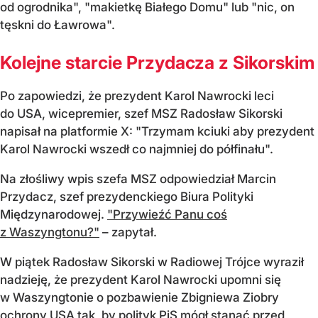
od ogrodnika", "makietkę Białego Domu" lub "nic, on
tęskni do Ławrowa".
Kolejne starcie Przydacza z Sikorskim
Po zapowiedzi, że prezydent Karol Nawrocki leci
do USA, wicepremier, szef MSZ Radosław Sikorski
napisał na platformie X: "Trzymam kciuki aby prezydent
Karol Nawrocki wszedł co najmniej do półfinału".
Na złośliwy wpis szefa MSZ odpowiedział Marcin
Przydacz, szef prezydenckiego Biura Polityki
Międzynarodowej.
"Przywieźć Panu coś
z Waszyngtonu?"
– zapytał.
W piątek Radosław Sikorski w Radiowej Trójce wyraził
nadzieję, że prezydent Karol Nawrocki upomni się
w Waszyngtonie o pozbawienie Zbigniewa Ziobry
ochrony USA tak, by polityk PiS mógł stanąć przed