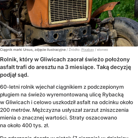
Ciągnik marki Ursus, zdjęcie ilustracyjne
/ Źródło:
Pixabay
/
eloneo
Rolnik, który w Gliwicach zaorał świeżo położony
asfalt trafi do aresztu na 3 miesiące. Taką decyzję
podjął sąd.
60-letni rolnik wjechał ciągnikiem z podczepionym
pługiem na świeżo wyremontowaną ulicę Rybacką
w Gliwicach i celowo uszkodził asfalt na odcinku około
200 metrów. Mężczyzna usłyszał zarzut zniszczenia
mienia o znacznej wartości. Straty oszacowano
na około 400 tys. zł.