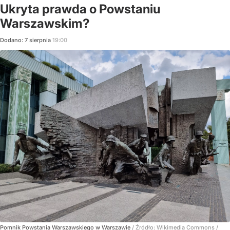
Ukryta prawda o Powstaniu
Warszawskim?
Dodano:
7
sierpnia
19:00
Pomnik Powstania Warszawskiego w Warszawie
/ Źródło:
Wikimedia Commons
/