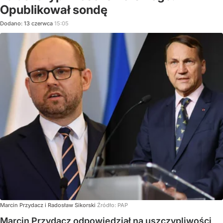
Opublikował sondę
Dodano:
13
czerwca
15:05
Marcin Przydacz i Radosław Sikorski
Źródło:
PAP
Marcin Przydacz odpowiedział na uszczypliwości