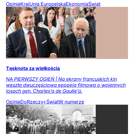
Opinie
Kraj
Unia Europejska
Ekonomia
Świat
Tęsknota za wielkością
NA PIERWSZY OGIEŃ | Na ekrany francuskich kin
weszła dwuczęściowa epopeja filmowa o wojennych
losach gen. Charles’a de Gaulle’a.
Opinie
DoRzeczy+
Świat
W numerze