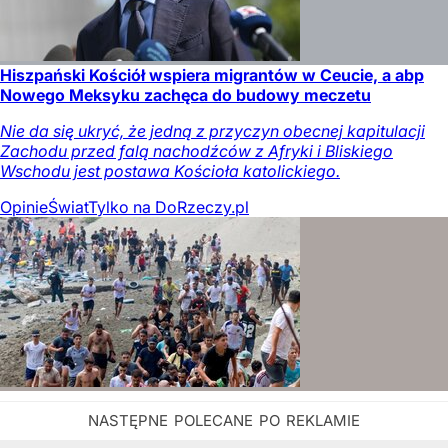
Hiszpański Kościół wspiera migrantów w Ceucie, a abp
Nowego Meksyku zachęca do budowy meczetu
Nie da się ukryć, że jedną z przyczyn obecnej kapitulacji
Zachodu przed falą nachodźców z Afryki i Bliskiego
Wschodu jest postawa Kościoła katolickiego.
Opinie
Świat
Tylko na DoRzeczy.pl