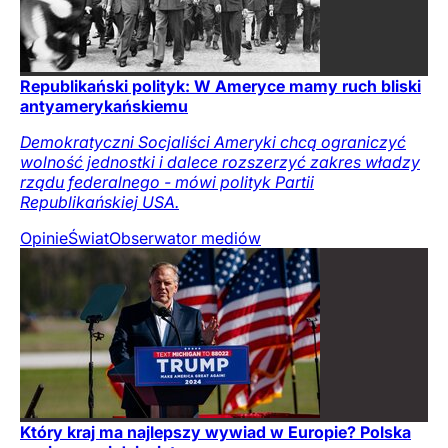
Republikański polityk: W Ameryce mamy ruch bliski
antyamerykańskiemu
Demokratyczni Socjaliści Ameryki chcą ograniczyć
wolność jednostki i dalece rozszerzyć zakres władzy
rządu federalnego - mówi polityk Partii
Republikańskiej USA.
Opinie
Świat
Obserwator mediów
Który kraj ma najlepszy wywiad w Europie? Polska