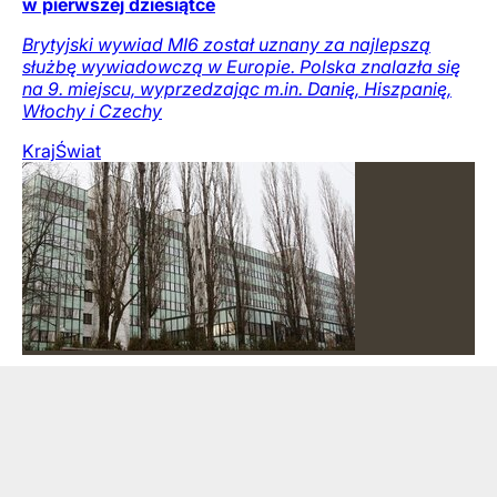
w pierwszej dziesiątce
Brytyjski wywiad MI6 został uznany za najlepszą
służbę wywiadowczą w Europie. Polska znalazła się
na 9. miejscu, wyprzedzając m.in. Danię, Hiszpanię,
Włochy i Czechy
Kraj
Świat