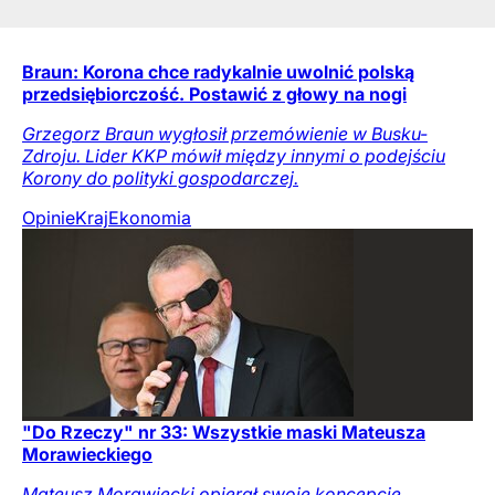
Braun: Korona chce radykalnie uwolnić polską
przedsiębiorczość. Postawić z głowy na nogi
Grzegorz Braun wygłosił przemówienie w Busku-
Zdroju. Lider KKP mówił między innymi o podejściu
Korony do polityki gospodarczej.
Opinie
Kraj
Ekonomia
"Do Rzeczy" nr 33: Wszystkie maski Mateusza
Morawieckiego
Mateusz Morawiecki opierał swoje koncepcje