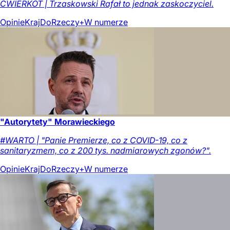
ĆWIERKOT | Trzaskowski Rafał to jednak zaskoczyciel.
Opinie
Kraj
DoRzeczy+
W numerze
"Autorytety" Morawieckiego
#WARTO | "Panie Premierze, co z COVID-19, co z
sanitaryzmem, co z 200 tys. nadmiarowych zgonów?".
Opinie
Kraj
DoRzeczy+
W numerze