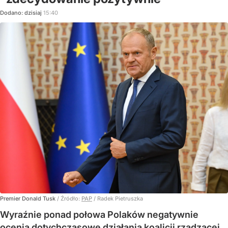
Dodano:
dzisiaj
15:40
Premier Donald Tusk
/ Źródło:
PAP
/
Radek Pietruszka
Wyraźnie ponad połowa Polaków negatywnie
ocenia dotychczasowe działania koalicji rządzącej