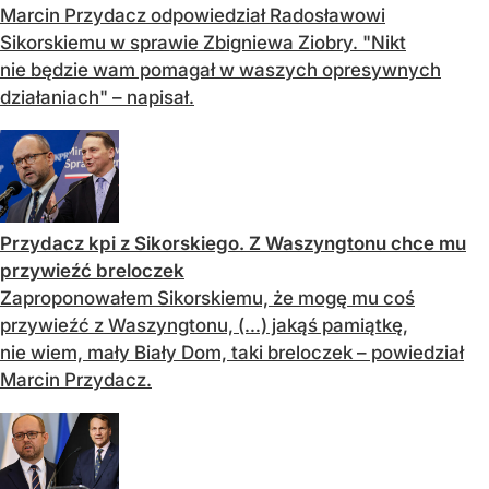
Marcin Przydacz odpowiedział Radosławowi
Sikorskiemu w sprawie Zbigniewa Ziobry. "Nikt
nie będzie wam pomagał w waszych opresywnych
działaniach" – napisał.
Przydacz kpi z Sikorskiego. Z Waszyngtonu chce mu
przywieźć breloczek
Zaproponowałem Sikorskiemu, że mogę mu coś
przywieźć z Waszyngtonu, (…) jakąś pamiątkę,
nie wiem, mały Biały Dom, taki breloczek – powiedział
Marcin Przydacz.