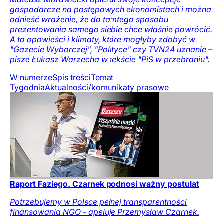
gospodarcze na postępowych ekonomistach i można
odnieść wrażenie, że do tamtego sposobu
prezentowania samego siebie chce właśnie powrócić.
A to opowieści i klimaty, które mogłyby zdobyć w
"Gazecie Wyborczej", "Polityce" czy TVN24 uznanie –
pisze Łukasz Warzecha w tekście "PiS w przebraniu".
W numerze
Spis treści
Temat
Tygodnia
Aktualności/komunikaty prasowe
Raport Faziego. Czarnek podnosi ważny postulat
Potrzebujemy w Polsce pełnej transparentności
finansowania NGO - apeluje Przemysław Czarnek.