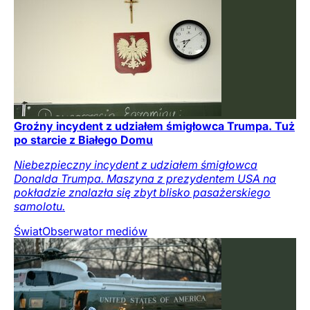
Groźny incydent z udziałem śmigłowca Trumpa. Tuż
po starcie z Białego Domu
Niebezpieczny incydent z udziałem śmigłowca
Donalda Trumpa. Maszyna z prezydentem USA na
pokładzie znalazła się zbyt blisko pasażerskiego
samolotu.
Świat
Obserwator mediów