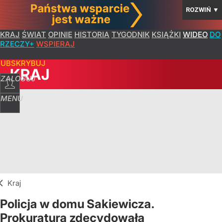
ROZWIŃ
▼
KRAJ
ŚWIAT
OPINIE
HISTORIA
TYGODNIK
KSIĄŻKI
WIDEO
DO
RZECZY+
WSPIERAJ
SUBSKRYBUJ
KRAJ
ZALOGUJ
MENU
Kraj
Policja w domu Sakiewicza.
Prokuratura zdecydowała