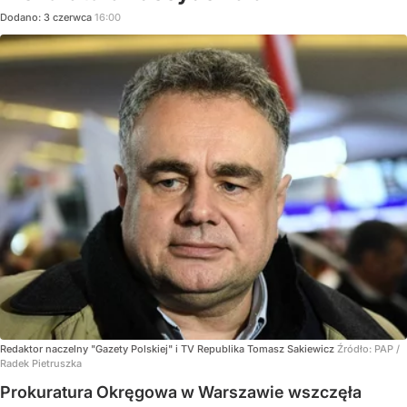
Dodano:
3
czerwca
16:00
Redaktor naczelny "Gazety Polskiej" i TV Republika Tomasz Sakiewicz
Źródło:
PAP
/
Radek Pietruszka
Prokuratura Okręgowa w Warszawie wszczęła