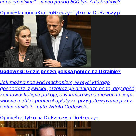
nauczycielskie" – nieco ponad 500 tys. A ilu brakuje?
Opinie
Ekonomia
Kraj
DoRzeczy+
Tylko na DoRzeczy.pl
Gadowski: Gdzie poszła polska pomoc na Ukrainie?
Jak można nazwać mechanizm, w myśl którego
gospodarz, żywiciel, przekazuje pieniądze na to, aby gość
zajmował kolejne pokoje, a w końcu wynajmował mu jego
własne meble i pobierał opłaty za przygotowywane przez
siebie posiłki? – pyta Witold Gadowski.
Opinie
Kraj
Tylko na DoRzeczy.pl
DoRzeczy+