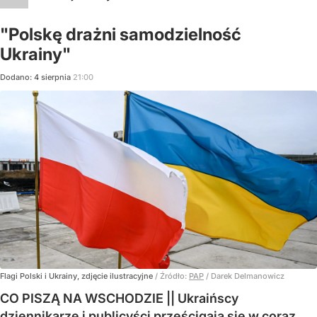
"Polskę drażni samodzielność
Ukrainy"
Dodano:
4
sierpnia
21:00
Flagi Polski i Ukrainy, zdjęcie ilustracyjne
/ Źródło:
PAP
/
Darek Delmanowicz
CO PISZĄ NA WSCHODZIE || Ukraińscy
dziennikarze i publicyści prześcigają się w coraz