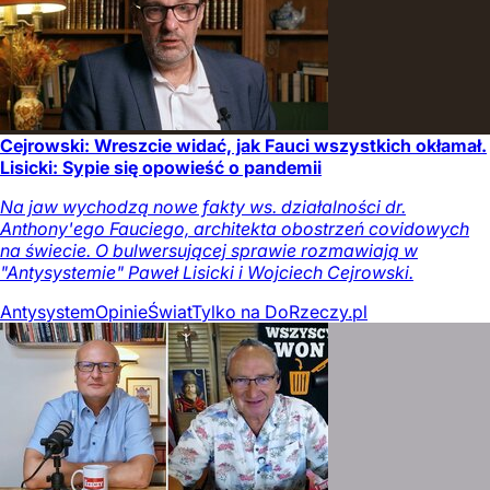
Cejrowski: Wreszcie widać, jak Fauci wszystkich okłamał.
Lisicki: Sypie się opowieść o pandemii
Na jaw wychodzą nowe fakty ws. działalności dr.
Anthony'ego Fauciego, architekta obostrzeń covidowych
na świecie. O bulwersującej sprawie rozmawiają w
"Antysystemie" Paweł Lisicki i Wojciech Cejrowski.
Antysystem
Opinie
Świat
Tylko na DoRzeczy.pl