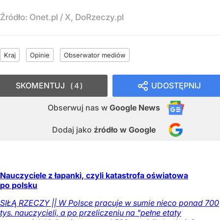
Źródło:
Onet.pl
/
X, DoRzeczy.pl
Kraj
Opinie
Obserwator mediów
SKOMENTUJ
UDOSTĘPNIJ
4
Obserwuj nas
w
Google News
Dodaj jako
źródło w Google
Nauczyciele z łapanki, czyli katastrofa oświatowa
po polsku
SIŁĄ RZECZY || W Polsce pracuje w sumie nieco ponad 700
tys. nauczycieli, a po przeliczeniu na "pełne etaty