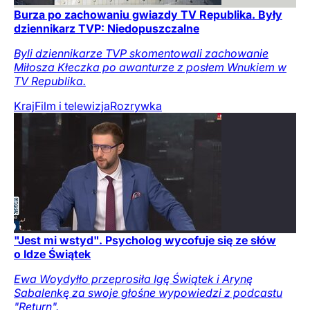
Burza po zachowaniu gwiazdy TV Republika. Były
dziennikarz TVP: Niedopuszczalne
Byli dziennikarze TVP skomentowali zachowanie
Miłosza Kłeczka po awanturze z posłem Wnukiem w
TV Republika.
Kraj
Film i telewizja
Rozrywka
"Jest mi wstyd". Psycholog wycofuje się ze słów
o Idze Świątek
Ewa Woydyłło przeprosiła Igę Świątek i Arynę
Sabalenkę za swoje głośne wypowiedzi z podcastu
"Return".