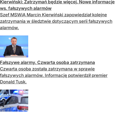
Kierwiński: Zatrzymań będzie więcej. Nowe informacje
ws. fałszywych alarmów
Szef MSWiA Marcin Kierwiński zapowiedział kolejne
zatrzymania w śledztwie dotyczącym serii fałszywych
alarmów.
Fałszywe alarmy. Czwarta osoba zatrzymana
Czwarta osoba została zatrzymana w sprawie
fałszywych alarmów. Informację potwierdził premier
Donald Tusk.