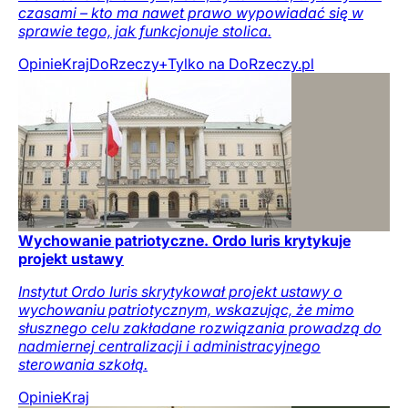
czasami – kto ma nawet prawo wypowiadać się w
sprawie tego, jak funkcjonuje stolica.
Opinie
Kraj
DoRzeczy+
Tylko na DoRzeczy.pl
Wychowanie patriotyczne. Ordo Iuris krytykuje
projekt ustawy
Instytut Ordo Iuris skrytykował projekt ustawy o
wychowaniu patriotycznym, wskazując, że mimo
słusznego celu zakładane rozwiązania prowadzą do
nadmiernej centralizacji i administracyjnego
sterowania szkołą.
Opinie
Kraj