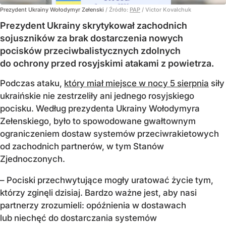
Prezydent Ukrainy Wołodymyr Zełenski
/ Źródło:
PAP
/
Victor Kovalchuk
Prezydent Ukrainy skrytykował zachodnich
sojuszników za brak dostarczenia nowych
pocisków przeciwbalistycznych zdolnych
do ochrony przed rosyjskimi atakami z powietrza.
Podczas ataku,
który miał miejsce w nocy 5 sierpnia
siły
ukraińskie nie zestrzeliły ani jednego rosyjskiego
pocisku. Według prezydenta Ukrainy Wołodymyra
Zełenskiego, było to spowodowane gwałtownym
ograniczeniem dostaw systemów przeciwrakietowych
od zachodnich partnerów, w tym Stanów
Zjednoczonych.
– Pociski przechwytujące mogły uratować życie tym,
którzy zginęli dzisiaj. Bardzo ważne jest, aby nasi
partnerzy zrozumieli: opóźnienia w dostawach
lub niechęć do dostarczania systemów