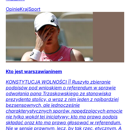
Opinie
Kraj
Sport
Kto jest warszawianinem
KONSTYTUCJA WOLNOŚCI || Ruszyło zbieranie
podpisów pod wnioskiem o referendum w sprawie
odwołania pana Trzaskowskiego ze stanowiska
prezydenta stolicy, a wraz z nim jeden z najbardziej
bezsensownych, ale jednocześnie
charakterystycznych sporów, napędzających emocje
nie tylko wokół tej inicjatywy: kto ma prawo podpis
składać oraz kto ma prawo głosować w referendum.
Nie w sensie prawnym, lecz, by tak rzec, etycznym. A