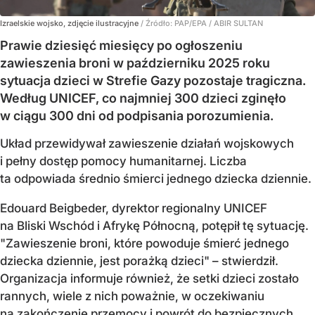
Izraelskie wojsko, zdjęcie ilustracyjne
/ Źródło:
PAP/EPA
/
ABIR SULTAN
Prawie dziesięć miesięcy po ogłoszeniu
zawieszenia broni w październiku 2025 roku
sytuacja dzieci w Strefie Gazy pozostaje tragiczna.
Według UNICEF, co najmniej 300 dzieci zginęło
w ciągu 300 dni od podpisania porozumienia.
Układ przewidywał zawieszenie działań wojskowych
i pełny dostęp pomocy humanitarnej. Liczba
ta odpowiada średnio śmierci jednego dziecka dziennie.
Edouard Beigbeder, dyrektor regionalny UNICEF
na Bliski Wschód i Afrykę Północną, potępił tę sytuację.
"Zawieszenie broni, które powoduje śmierć jednego
dziecka dziennie, jest porażką dzieci" – stwierdził.
Organizacja informuje również, że setki dzieci zostało
rannych, wiele z nich poważnie, w oczekiwaniu
na zakończenie przemocy i powrót do bezpiecznych