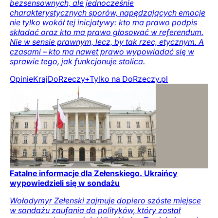
bezsensownych, ale jednocześnie
charakterystycznych sporów, napędzających emocje
nie tylko wokół tej inicjatywy: kto ma prawo podpis
składać oraz kto ma prawo głosować w referendum.
Nie w sensie prawnym, lecz, by tak rzec, etycznym. A
czasami – kto ma nawet prawo wypowiadać się w
sprawie tego, jak funkcjonuje stolica.
Opinie
Kraj
DoRzeczy+
Tylko na DoRzeczy.pl
Fatalne informacje dla Zełenskiego. Ukraińcy
wypowiedzieli się w sondażu
Wołodymyr Zełenski zajmuje dopiero szóste miejsce
w sondażu zaufania do polityków, który został