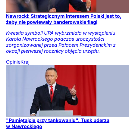
Nawrocki: Strategicznym interesem Polski jest to,
żeby nie powiewały banderowskie flagi
Kwestia symboli UPA wybrzmiała w wystąpieniu
Karola Nawrockiego podczas uroczystości
zorganizowanej przed Pałacem Prezydenckim z
okazji pierwszej rocznicy objęcia urzędu.
Opinie
Kraj
"Pamiętajcie przy tankowaniu". Tusk uderza
w Nawrockiego