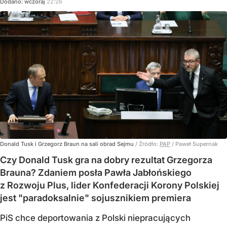
Dodano:
wczoraj
22:26
Donald Tusk i Grzegorz Braun na sali obrad Sejmu
/ Źródło:
PAP
/
Paweł Supernak
Czy Donald Tusk gra na dobry rezultat Grzegorza
Brauna? Zdaniem posła Pawła Jabłońskiego
z Rozwoju Plus, lider Konfederacji Korony Polskiej
jest "paradoksalnie" sojusznikiem premiera
PiS chce deportowania z Polski niepracujących