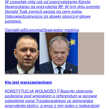
W czwartek mija rok od zaprzysiężenia Karola
Nawrockiego na prezydenta RP. W tym dniu premier
Donald Tusk zwrócił uwagę na ceny paliw.
Odpowiedzialnością za stawki obarczył głowę
państwa.
Opinie
Kraj
Ekonomia
Obserwator mediów
Kto jest warszawianinem
KONSTYTUCJA WOLNOŚCI || Ruszyło zbieranie
podpisów pod wnioskiem o referendum w sprawie
odwołania pana Trzaskowskiego ze stanowiska
prezydenta stolicy, a wraz z nim jeden z najbardziej