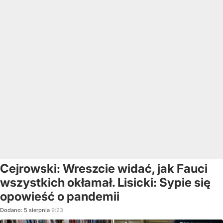
Cejrowski: Wreszcie widać, jak Fauci
wszystkich okłamał. Lisicki: Sypie się
opowieść o pandemii
Dodano:
5
sierpnia
9:23