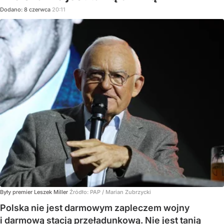
Dodano:
8
czerwca
20:11
Były premier Leszek Miller
Źródło:
PAP
/
Marian Zubrzycki
Polska nie jest darmowym zapleczem wojny
i darmową stacją przeładunkową. Nie jest tanią