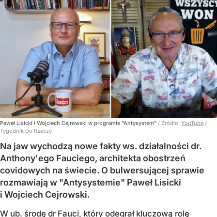
Paweł Lisicki i Wojciech Cejrowski w programie "Antysystem"
/ Źródło:
YouTube
/
Tygodnik Do Rzeczy
Na jaw wychodzą nowe fakty ws. działalności dr.
Anthony'ego Fauciego, architekta obostrzeń
covidowych na świecie. O bulwersującej sprawie
rozmawiają w "Antysystemie" Paweł Lisicki
i Wojciech Cejrowski.
W ub. środę dr Fauci, który odegrał kluczową rolę