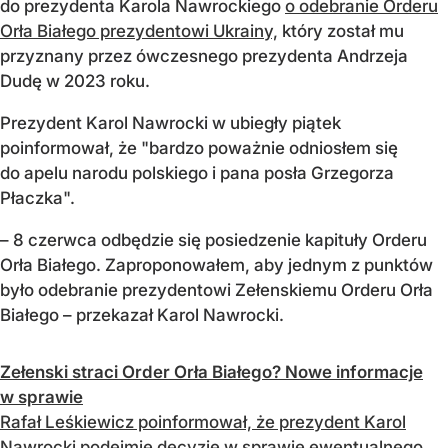
do prezydenta Karola Nawrockiego
o odebranie Orderu
Orła Białego prezydentowi Ukrainy,
który został mu
przyznany przez ówczesnego prezydenta Andrzeja
Dudę w 2023 roku.
Prezydent Karol Nawrocki w ubiegły piątek
poinformował, że "bardzo poważnie odniosłem się
do apelu narodu polskiego i pana posła Grzegorza
Płaczka".
– 8 czerwca odbędzie się posiedzenie kapituły Orderu
Orła Białego. Zaproponowałem, aby jednym z punktów
było odebranie prezydentowi Zełenskiemu Orderu Orła
Białego – przekazał Karol Nawrocki.
Zełenski straci Order Orła Białego? Nowe informacje
w sprawie
Rafał Leśkiewicz poinformował, że prezydent Karol
Nawrocki podejmie decyzję w sprawie ewentualnego