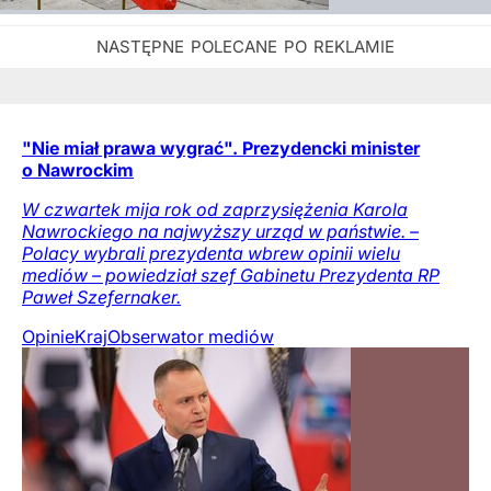
"Nie miał prawa wygrać". Prezydencki minister
o Nawrockim
W czwartek mija rok od zaprzysiężenia Karola
Nawrockiego na najwyższy urząd w państwie. –
Polacy wybrali prezydenta wbrew opinii wielu
mediów – powiedział szef Gabinetu Prezydenta RP
Paweł Szefernaker.
Opinie
Kraj
Obserwator mediów