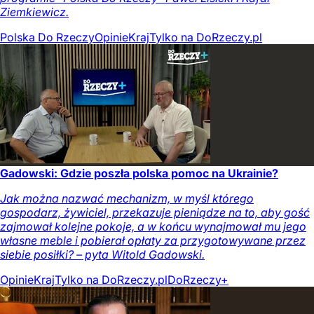
Ziemkiewicz.
Polska Do Rzeczy
Opinie
Kraj
Tylko na DoRzeczy.pl
Gadowski: Gdzie poszła polska pomoc na Ukrainie?
Jak można nazwać mechanizm, w myśl którego
gospodarz, żywiciel, przekazuje pieniądze na to, aby gość
zajmował kolejne pokoje, a w końcu wynajmował mu jego
własne meble i pobierał opłaty za przygotowywane przez
siebie posiłki? – pyta Witold Gadowski.
Opinie
Kraj
Tylko na DoRzeczy.pl
DoRzeczy+