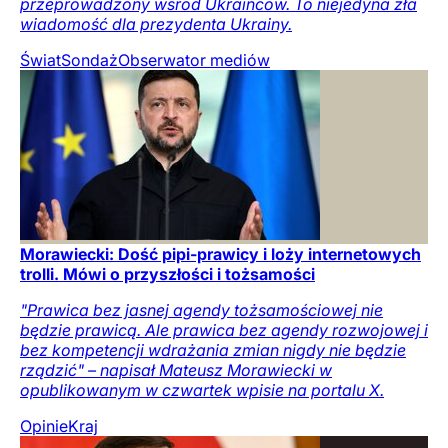
przeprowadzony wśród Ukraińców. To niejedyna zła
wiadomość dla prezydenta Ukrainy.
Świat
Sondaż
Obserwator mediów
Morawiecki: Dość pipi-prawicy i loży internetowych
trolli. Mówi o przyszłości i tożsamości
"Prawica bez jasnej agendy tożsamościowej nie
będzie prawicą. Ale prawica bez agendy rozwojowej i
bez kompetencji wdrażania zmian nigdy nie będzie
rządzić" – napisał Mateusz Morawiecki w
opublikowanym w czwartek wpisie na portalu X.
Opinie
Kraj