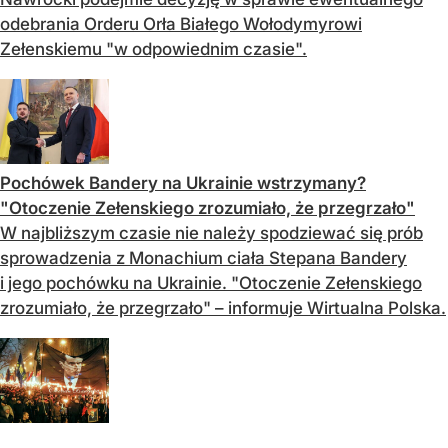
odebrania Orderu Orła Białego Wołodymyrowi
Zełenskiemu "w odpowiednim czasie".
Pochówek Bandery na Ukrainie wstrzymany?
"Otoczenie Zełenskiego zrozumiało, że przegrzało"
W najbliższym czasie nie należy spodziewać się prób
sprowadzenia z Monachium ciała Stepana Bandery
i jego pochówku na Ukrainie. "Otoczenie Zełenskiego
zrozumiało, że przegrzało" – informuje Wirtualna Polska.