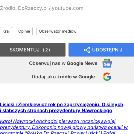
Źródło:
DoRzeczy.pl
/
youtube.com
Kraj
Opinie
Obserwator mediów
SKOMENTUJ
UDOSTĘPNIJ
2
Obserwuj nas
w
Google News
Dodaj jako
źródło w Google
Lisicki i Ziemkiewicz rok po zaprzysiężeniu. O silnych
i słabszych stronach prezydentury Nawrockiego
Karol Nawrocki obchodzi pierwszą rocznicę swojej
prezydentury. Dokonania nowej głowy państwa ocenili w
programie "Polska Do Rzeczy" Paweł Lisicki i Rafał