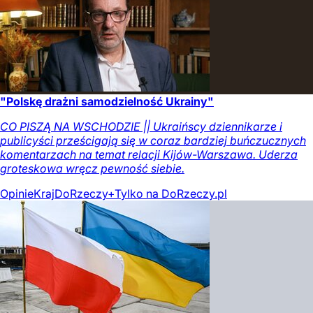
"Polskę drażni samodzielność Ukrainy"
CO PISZĄ NA WSCHODZIE || Ukraińscy dziennikarze i
publicyści prześcigają się w coraz bardziej buńczucznych
komentarzach na temat relacji Kijów-Warszawa. Uderza
groteskowa wręcz pewność siebie.
Opinie
Kraj
DoRzeczy+
Tylko na DoRzeczy.pl