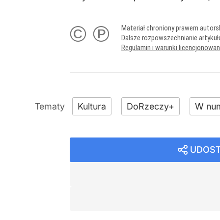
© ℗
Materiał chroniony prawem autors
Dalsze rozpowszechnianie artykuł
Regulamin i warunki licencjonowa
Kultura
DoRzeczy+
W nu
UDOST