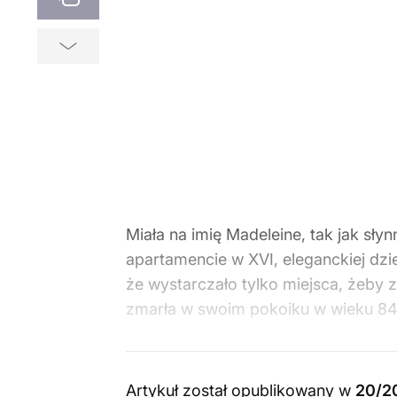
Miała na imię Madeleine, tak jak sł
apartamencie w XVI, eleganckiej dzie
że wystarczało tylko miejsca, żeby z
zmarła w swoim pokoiku w wieku 84 
Artykuł został opublikowany w
20/2