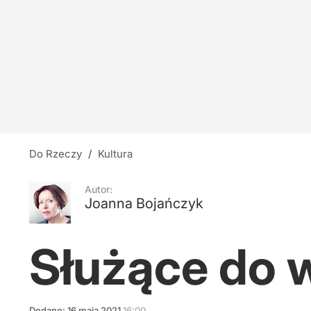
Do Rzeczy
/
Kultura
Autor:
Joanna Bojańczyk
Służące do 
Dodano:
16
maja
2021
16:00