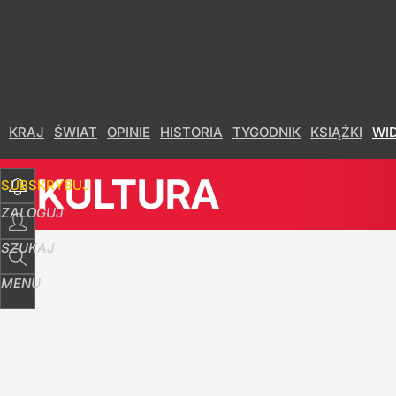
Udostępnij
0
Skomentuj
KRAJ
ŚWIAT
OPINIE
HISTORIA
TYGODNIK
KSIĄŻKI
WI
KULTURA
SUBSKRYBUJ
ZALOGUJ
SZUKAJ
MENU