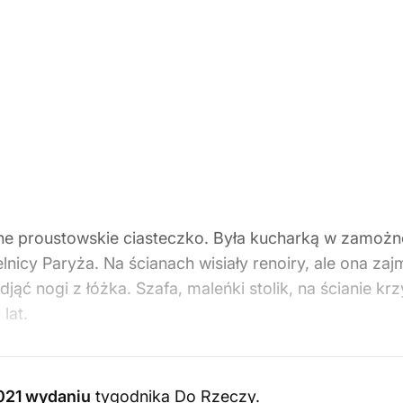
ynne proustowskie ciasteczko. Była kucharką w zamoż
lnicy Paryża. Na ścianach wisiały renoiry, ale ona za
djąć nogi z łóżka. Szafa, maleńki stolik, na ścianie k
lat.
021 wydaniu
tygodnika Do Rzeczy
.