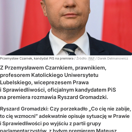
Przemysław Czarnek, kandydat PiS na premiera
/ Źródło:
PAP
/
Darek Delmanowicz
Z Przemysławem Czarnkiem, prawnikiem,
profesorem Katolickiego Uniwersytetu
Lubelskiego, wiceprezesem Prawa
i Sprawiedliwości, oficjalnym kandydatem PiS
na premiera rozmawia Ryszard Gromadzki.
Ryszard Gromadzki: Czy porzekadło „Co cię nie zabije,
to cię wzmocni” adekwatnie opisuje sytuację w Prawie
i Sprawiedliwości po wyjściu z partii grupy
parlamentarzystów, z byłym premierem Mateusz