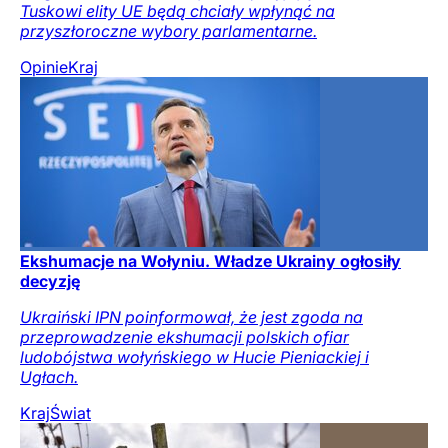
Tuskowi elity UE będą chciały wpłynąć na
przyszłoroczne wybory parlamentarne.
Opinie
Kraj
Ekshumacje na Wołyniu. Władze Ukrainy ogłosiły
decyzję
Ukraiński IPN poinformował, że jest zgoda na
przeprowadzenie ekshumacji polskich ofiar
ludobójstwa wołyńskiego w Hucie Pieniackiej i
Ugłach.
Kraj
Świat