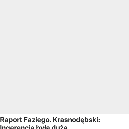
Raport Faziego. Krasnodębski:
Ingerencja była duża