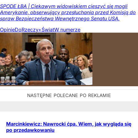
SPODE ŁBA | Ciekawym widowiskiem cieszyć się mogli
Amerykanie, obserwujący przesłuchania przed Komisją do
spraw Bezpieczeństwa Wewnętrznego Senatu USA.
Opinie
DoRzeczy+
Świat
W numerze
Marcinkiewicz: Nawrocki ćpa. Wiem, jak wygląda się
po przedawkowaniu