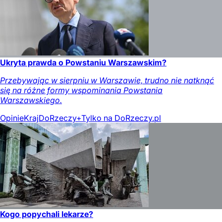
Ukryta prawda o Powstaniu Warszawskim?
Przebywając w sierpniu w Warszawie, trudno nie natknąć
się na różne formy wspominania Powstania
Warszawskiego.
Opinie
Kraj
DoRzeczy+
Tylko na DoRzeczy.pl
Kogo popychali lekarze?