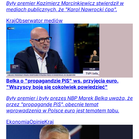
Były premier Kazimierz Marcinkiewicz stwierdził w
mediach publicznych, że "Karol Nawrocki ćpa".
Kraj
Obserwator mediów
Belka o "propagandzie PiS" ws. przyjęcia euro.
"Wszyscy boją się cokolwiek powiedzieć"
Były premier i były prezes NBP Marek Belka uważa, że
przez "propagandę PiS", obecnie temat
wprowadzenia w Polsce euro jest tematem tabu.
Ekonomia
Opinie
Kraj