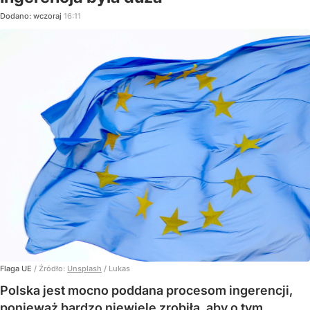
Dodano:
wczoraj
16:11
Flaga UE
/ Źródło:
Unsplash
/
Lukas
Polska jest mocno poddana procesom ingerencji,
ponieważ bardzo niewiele zrobiła, aby o tym