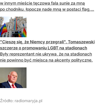
w innym mieście tęczowa fala sunie za mną
po chodniku, łopocze nade mną w postaci flag,...
"Cieszę się, że Niemcy przegrali". Tomaszewski
szczerze o promowaniu LGBT na stadionach
Były reprezentant nie ukrywa, że na stadionach
nie powinno być miejsca na akcenty polityczne.
Źródło:
radiomaryja.pl