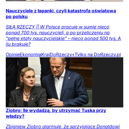
Nauczyciele z łapanki, czyli katastrofa oświatowa
po polsku
SIŁĄ RZECZY || W Polsce pracuje w sumie nieco
ponad 700 tys. nauczycieli, a po przeliczeniu na
"pełne etaty nauczycielskie" – nieco ponad 500 tys. A
ilu brakuje?
Opinie
Ekonomia
Kraj
DoRzeczy+
Tylko na DoRzeczy.pl
Ziobro: Ile wydadzą, by utrzymać Tuska przy
władzy?
Zbigniew Ziobro alarmuje, że sprzyjające Donaldowi