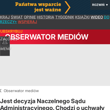
ROZWIŃ
▼
KRAJ
ŚWIAT
OPINIE
HISTORIA
TYGODNIK
KSIĄŻKI
WIDEO
DO
RZECZY+
WSPIERAJ
SUBSKRYBUJ
OBSERWATOR MEDIÓW
ZALOGUJ
MENU
Obserwator mediów
Jest decyzja Naczelnego Sądu
Administracyjnego. Chodzi o uchwały