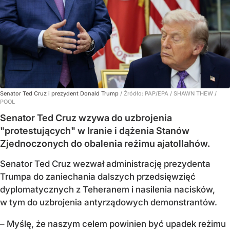
Senator Ted Cruz i prezydent Donald Trump
/ Źródło:
PAP/EPA
/
SHAWN THEW /
POOL
Senator Ted Cruz wzywa do uzbrojenia
"protestujących" w Iranie i dążenia Stanów
Zjednoczonych do obalenia reżimu ajatollahów.
Senator Ted Cruz wezwał administrację prezydenta
Trumpa do zaniechania dalszych przedsięwzięć
dyplomatycznych z Teheranem i nasilenia nacisków,
w tym do uzbrojenia antyrządowych demonstrantów.
– Myślę, że naszym celem powinien być upadek reżimu