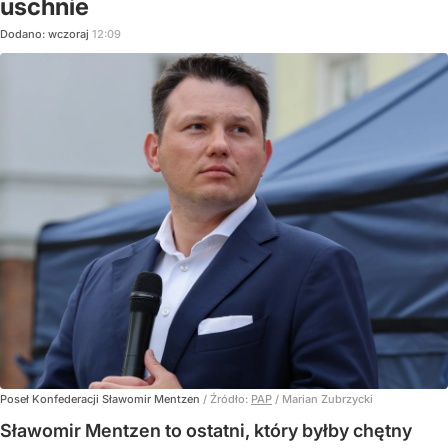
uschnie
Dodano:
wczoraj
12:09
Poseł Konfederacji Sławomir Mentzen
/ Źródło:
PAP
/
Marian Zubrzycki
Sławomir Mentzen to ostatni, który byłby chętny