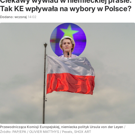
Ciekawy wywiad w niemieckiej prasie.
Tak KE wpływała na wybory w Polsce?
Dodano:
wczoraj
14:02
Przewodnicząca Komisji Europejskiej, niemiecka polityk Ursula von der Leyen
/
Źródło:
PAP/EPA
/
OLIVIER MATTHYS / Pexels, SHOX ART