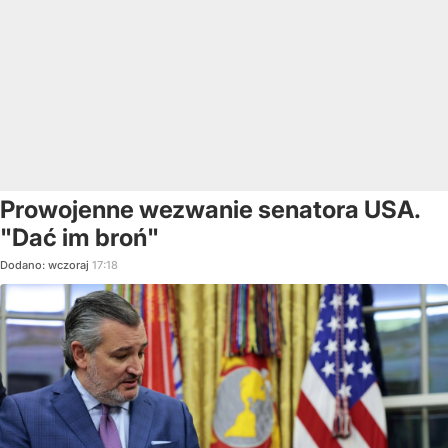
Prowojenne wezwanie senatora USA.
"Dać im broń"
Dodano:
wczoraj
17:18