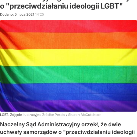
o "przeciwdziałaniu ideologii LGBT"
Dodano:
5
lipca
2021
14:25
LGBT. Zdjęcie ilustracyjne
Źródło:
Pexels
/
Sharon McCutcheon
Naczelny Sąd Administracyjny orzekł, że dwie
uchwały samorządów o "przeciwdziałaniu ideologii