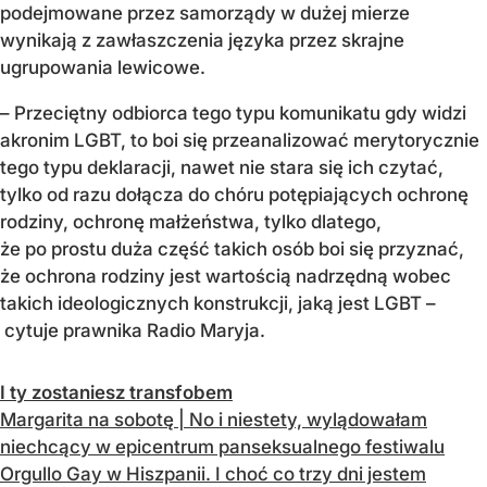
podejmowane przez samorządy w dużej mierze
wynikają z zawłaszczenia języka przez skrajne
ugrupowania lewicowe.
– Przeciętny odbiorca tego typu komunikatu gdy widzi
akronim LGBT, to boi się przeanalizować merytorycznie
tego typu deklaracji, nawet nie stara się ich czytać,
tylko od razu dołącza do chóru potępiających ochronę
rodziny, ochronę małżeństwa, tylko dlatego,
że po prostu duża część takich osób boi się przyznać,
że ochrona rodziny jest wartością nadrzędną wobec
takich ideologicznych konstrukcji, jaką jest LGBT –
cytuje prawnika Radio Maryja.
I ty zostaniesz transfobem
Margarita na sobotę | No i niestety, wylądowałam
niechcący w epicentrum panseksualnego festiwalu
Orgullo Gay w Hiszpanii. I choć co trzy dni jestem