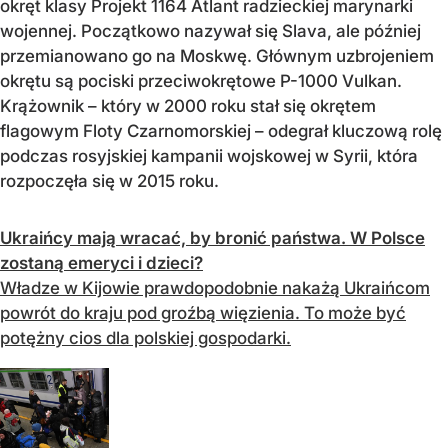
okręt klasy Projekt 1164 Atlant radzieckiej marynarki
wojennej. Początkowo nazywał się Slava, ale później
przemianowano go na Moskwę. Głównym uzbrojeniem
okrętu są pociski przeciwokrętowe P-1000 Vulkan.
Krążownik – który w 2000 roku stał się okrętem
flagowym Floty Czarnomorskiej – odegrał kluczową rolę
podczas rosyjskiej kampanii wojskowej w Syrii, która
rozpoczęła się w 2015 roku.
Ukraińcy mają wracać, by bronić państwa. W Polsce
zostaną emeryci i dzieci?
Władze w Kijowie prawdopodobnie nakażą Ukraińcom
powrót do kraju pod groźbą więzienia. To może być
potężny cios dla polskiej gospodarki.