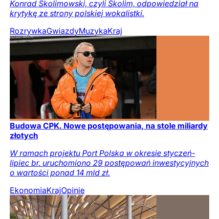
Konrad Skolimowski, czyli Skolim, odpowiedział na
krytykę ze strony polskiej wokalistki.
Rozrywka
Gwiazdy
Muzyka
Kraj
Budowa CPK. Nowe postępowania, na stole miliardy
złotych
W ramach projektu Port Polska w okresie styczeń-
lipiec br. uruchomiono 29 postępowań inwestycyjnych
o wartości ponad 14 mld zł.
Ekonomia
Kraj
Opinie