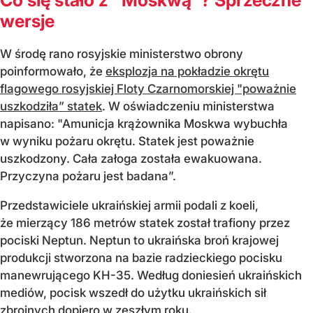
wersje
W środę rano rosyjskie ministerstwo obrony
poinformowało, że
eksplozja na pokładzie okrętu
flagowego rosyjskiej Floty Czarnomorskiej "poważnie
uszkodziła” statek
. W oświadczeniu ministerstwa
napisano: "Amunicja krążownika Moskwa wybuchła
w wyniku pożaru okrętu. Statek jest poważnie
uszkodzony. Cała załoga została ewakuowana.
Przyczyna pożaru jest badana”.
Przedstawiciele ukraińskiej armii podali z koeli,
że mierzący 186 metrów statek został trafiony przez
pociski Neptun. Neptun to ukraińska broń krajowej
produkcji stworzona na bazie radzieckiego pocisku
manewrującego KH-35. Według doniesień ukraińskich
mediów, pocisk wszedł do użytku ukraińskich sił
zbrojnych dopiero w zeszłym roku.