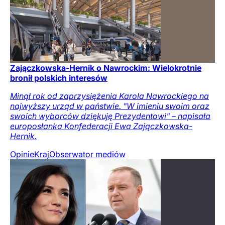
Zajączkowska-Hernik o Nawrockim: Wielokrotnie
bronił polskich interesów
Minął rok od zaprzysiężenia Karola Nawrockiego na
najwyższy urząd w państwie. "W imieniu swoim oraz
swoich wyborców dziękuję Prezydentowi" – napisała
europosłanka Konfederacji Ewa Zajączkowska-
Hernik.
Opinie
Kraj
Obserwator mediów