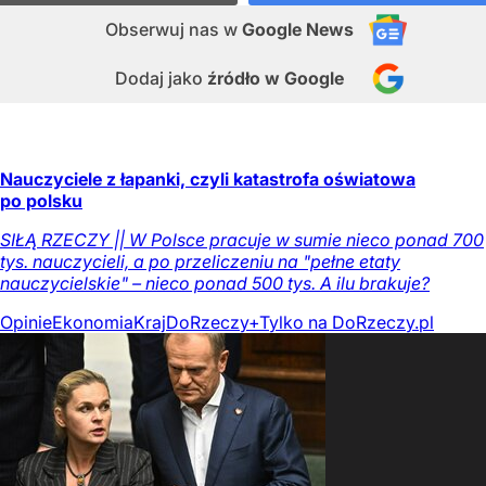
Obserwuj nas
w
Google News
Dodaj jako
źródło w Google
Nauczyciele z łapanki, czyli katastrofa oświatowa
po polsku
SIŁĄ RZECZY || W Polsce pracuje w sumie nieco ponad 700
tys. nauczycieli, a po przeliczeniu na "pełne etaty
nauczycielskie" – nieco ponad 500 tys. A ilu brakuje?
Opinie
Ekonomia
Kraj
DoRzeczy+
Tylko na DoRzeczy.pl