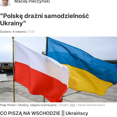
Maciej Pieczyński
"Polskę drażni samodzielność
Ukrainy"
Dodano:
4
sierpnia
21:00
Flagi Polski i Ukrainy, zdjęcie ilustracyjne
/ Źródło:
PAP
/
Darek Delmanowicz
CO PISZĄ NA WSCHODZIE || Ukraińscy