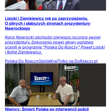
Lisicki i Ziemkiewicz rok po zaprzysiężeniu.
O silnych i słabszych stronach prezydentury
Nawrockiego
Karol Nawrocki obchodzi pierwszą rocznicę swojej
prezydentury. Dokonania nowej głowy państwa
ocenili w programie "Polska Do Rzeczy" Paweł Lisicki
i Rafał Ziemkiewicz.
Polska Do Rzeczy
Opinie
Kraj
Tylko na DoRzeczy.pl
Niemcy: Śmierć Polaka po interwencji policji