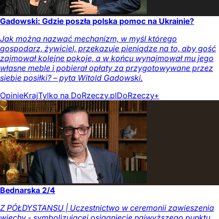
Gadowski: Gdzie poszła polska pomoc na Ukrainie?
Jak można nazwać mechanizm, w myśl którego
gospodarz, żywiciel, przekazuje pieniądze na to, aby gość
zajmował kolejne pokoje, a w końcu wynajmował mu jego
własne meble i pobierał opłaty za przygotowywane przez
siebie posiłki? – pyta Witold Gadowski.
Opinie
Kraj
Tylko na DoRzeczy.pl
DoRzeczy+
Bednarska 2/4
Z PÓŁDYSTANSU | Uczestnictwo w ceremonii zawieszenia
wiechy - symbolizującej osiągnięcie najwyższego punktu