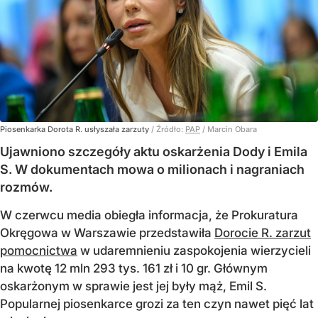
Piosenkarka Dorota R. usłyszała zarzuty
/ Źródło:
PAP
/
Marcin Obara
Ujawniono szczegóły aktu oskarżenia Dody i Emila
S. W dokumentach mowa o milionach i nagraniach
rozmów.
W czerwcu media obiegła informacja, że Prokuratura
Okręgowa w Warszawie przedstawiła
Dorocie R. zarzut
pomocnictwa
w udaremnieniu zaspokojenia wierzycieli
na kwotę 12 mln 293 tys. 161 zł i 10 gr. Głównym
oskarżonym w sprawie jest jej były mąż, Emil S.
Popularnej piosenkarce grozi za ten czyn nawet pięć lat