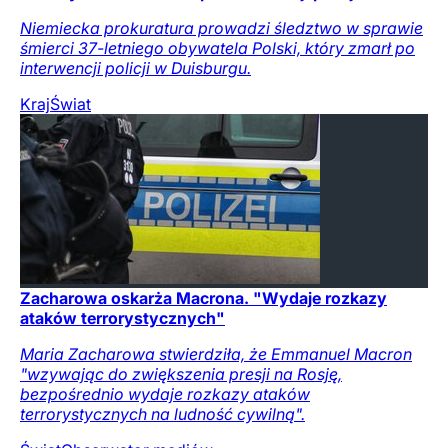
Niemiecka prokuratura prowadzi śledztwo w sprawie
śmierci 37-letniego obywatela Polski, który zmarł po
interwencji policji w Duisburgu.
Kraj
Świat
Zacharowa oskarża Macrona. "Wydaje rozkazy
ataków terrorystycznych"
Maria Zacharowa stwierdziła, że Emmanuel Macron
"wzywając do zwiększenia presji na Rosję,
bezpośrednio wydaje rozkazy ataków
terrorystycznych na ludność cywilną".