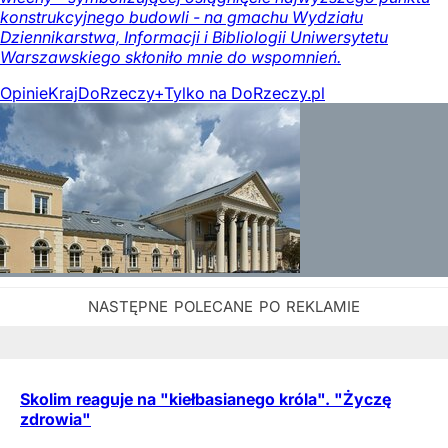
konstrukcyjnego budowli - na gmachu Wydziału
Dziennikarstwa, Informacji i Bibliologii Uniwersytetu
Warszawskiego skłoniło mnie do wspomnień.
Opinie
Kraj
DoRzeczy+
Tylko na DoRzeczy.pl
Skolim reaguje na "kiełbasianego króla". "Życzę
zdrowia"