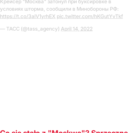
Крейсер "Москва" затонул при буксировке в
условиях шторма, сообщили в Минобороны РФ:
https://t.co/3alV1yrhEX
pic.twitter.com/hKGutYvTkf
— ТАСС (@tass_agency)
April 14, 2022
Co się stało z "Moskwą"? Sprzeczne