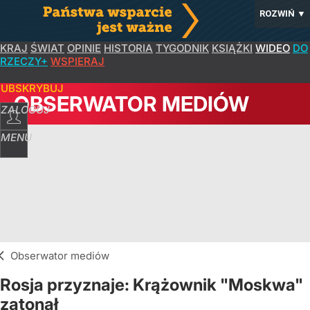
ROZWIŃ
▼
KRAJ
ŚWIAT
OPINIE
HISTORIA
TYGODNIK
KSIĄŻKI
WIDEO
DO
RZECZY+
WSPIERAJ
SUBSKRYBUJ
OBSERWATOR MEDIÓW
ZALOGUJ
MENU
Obserwator mediów
Rosja przyznaje: Krążownik "Moskwa"
zatonął