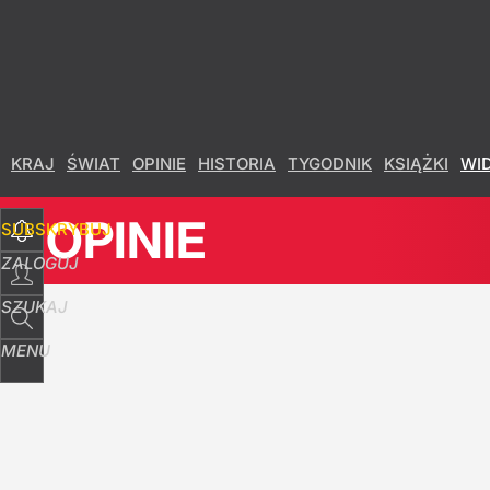
Udostępnij
10
Skomentuj
KRAJ
ŚWIAT
OPINIE
HISTORIA
TYGODNIK
KSIĄŻKI
WI
OPINIE
SUBSKRYBUJ
ZALOGUJ
SZUKAJ
MENU