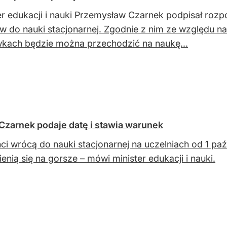
er edukacji i nauki Przemysław Czarnek podpisał roz
w do nauki stacjonarnej. Zgodnie z nim ze względu n
kach będzie można przechodzić na naukę...
Czarnek podaje datę i stawia warunek
ci wrócą do nauki stacjonarnej na uczelniach od 1 paź
ienią się na gorsze – mówi minister edukacji i nauki.