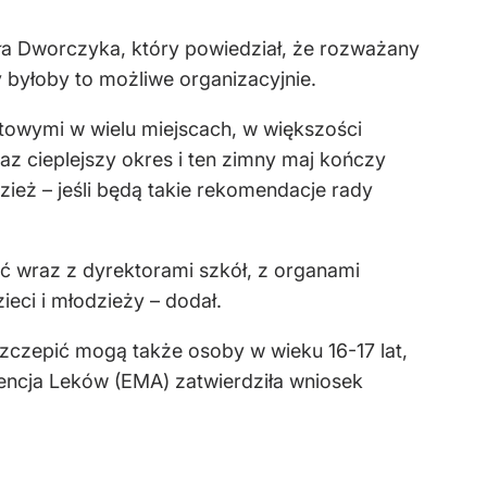
ła Dworczyka, który powiedział, że rozważany
y byłoby to możliwe organizacyjnie.
towymi w wielu miejscach, w większości
z cieplejszy okres i ten zimny maj kończy
zież – jeśli będą takie rekomendacje rady
ć wraz z dyrektorami szkół, z organami
eci i młodzieży – dodał.
szczepić mogą także osoby w wieku 16-17 lat,
gencja Leków (EMA) zatwierdziła wniosek