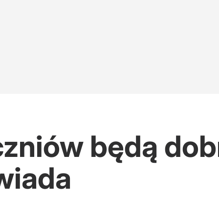
czniów będą do
wiada