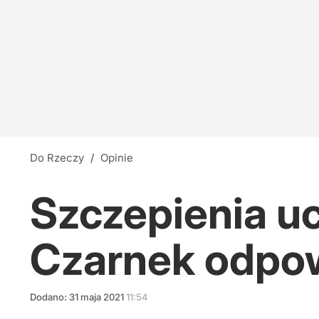
Do Rzeczy
/
Opinie
Szczepienia u
Czarnek odpo
Dodano:
31
maja
2021
11:54