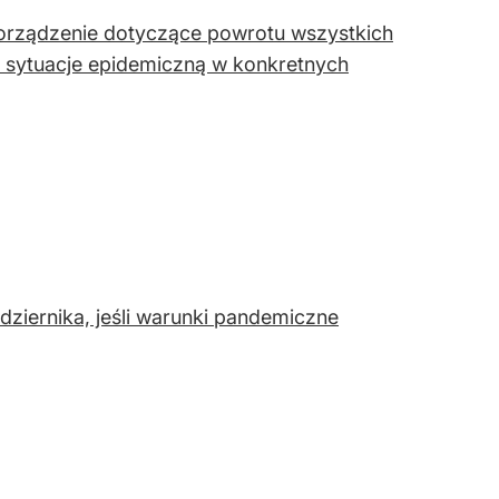
porządzenie dotyczące powrotu wszystkich
a sytuacje epidemiczną w konkretnych
dziernika, jeśli warunki pandemiczne