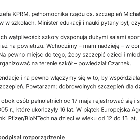
 szefa KPRM, pełnomocnika rządu ds. szczepień Micha
w w szkołach. Minister edukacji i nauki pytany był, cz
ych wątpliwości: szkoły dysponują dużymi salami spor
ież na powietrzu. Wchodzimy – mam nadzieję – w cora
. Na pewno miejsc do tego, żeby szczepić dzieci i młod
organizować na terenie szkół – powiedział Czarnek.
dacje i na pewno włączymy się w to, by współdziała
 szczepień. Powtarzam: dobrowolnych szczepień dla dzi
obok osób pełnoletnich od 17 maja rejestrować się i 
5 r., które ukończyły 16 lat. W piątek Europejska A
i Pfizer/BioNTech na dzieci w wieku od 12 do 15 lat.
podpisał rozporządzenie