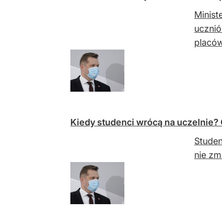
Minist
ucznió
placów
Kiedy studenci wrócą na uczelnie? 
Studen
nie zm