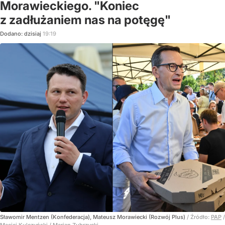
Morawieckiego. "Koniec
z zadłużaniem nas na potęgę"
Dodano:
dzisiaj
19:19
Sławomir Mentzen (Konfederacja), Mateusz Morawiecki (Rozwój Plus)
/ Źródło:
PAP
/
Maciej Kulczyński / Marian Zubrzycki