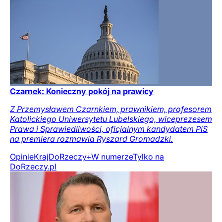
Czarnek: Konieczny pokój na prawicy
Z Przemysławem Czarnkiem, prawnikiem, profesorem
Katolickiego Uniwersytetu Lubelskiego, wiceprezesem
Prawa i Sprawiedliwości, oficjalnym kandydatem PiS
na premiera rozmawia Ryszard Gromadzki.
Opinie
Kraj
DoRzeczy+
W numerze
Tylko na
DoRzeczy.pl