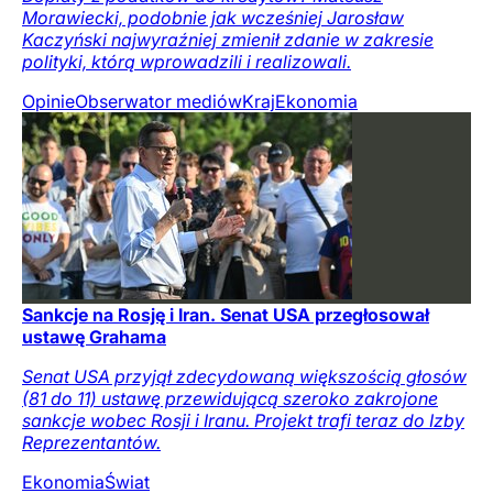
Morawiecki, podobnie jak wcześniej Jarosław
Kaczyński najwyraźniej zmienił zdanie w zakresie
polityki, którą wprowadzili i realizowali.
Opinie
Obserwator mediów
Kraj
Ekonomia
Sankcje na Rosję i Iran. Senat USA przegłosował
ustawę Grahama
Senat USA przyjął zdecydowaną większością głosów
(81 do 11) ustawę przewidującą szeroko zakrojone
sankcje wobec Rosji i Iranu. Projekt trafi teraz do Izby
Reprezentantów.
Ekonomia
Świat