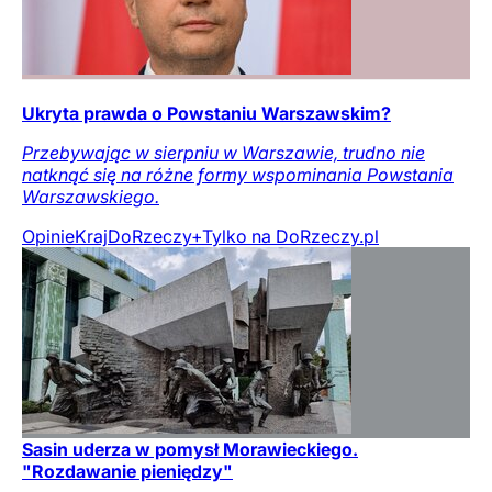
Ukryta prawda o Powstaniu Warszawskim?
Przebywając w sierpniu w Warszawie, trudno nie
natknąć się na różne formy wspominania Powstania
Warszawskiego.
Opinie
Kraj
DoRzeczy+
Tylko na DoRzeczy.pl
Sasin uderza w pomysł Morawieckiego.
"Rozdawanie pieniędzy"