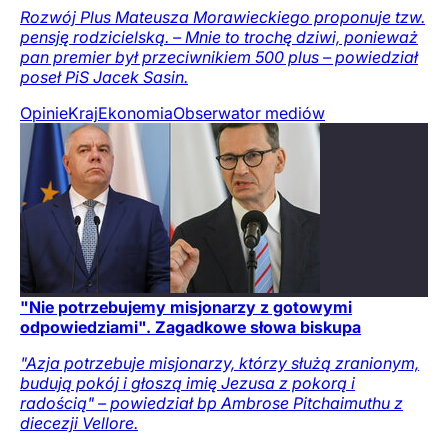
Rozwój Plus Mateusza Morawieckiego proponuje tzw.
pensję rodzicielską. – Mnie to trochę dziwi, ponieważ
pan premier był przeciwnikiem 500 plus – powiedział
poseł PiS Jacek Sasin.
Opinie
Kraj
Ekonomia
Obserwator mediów
"Nie potrzebujemy misjonarzy z gotowymi
odpowiedziami". Zagadkowe słowa biskupa
"Azja potrzebuje misjonarzy, którzy służą zranionym,
budują pokój i głoszą imię Jezusa z pokorą i
radością" – powiedział bp Ambrose Pitchaimuthu z
diecezji Vellore.