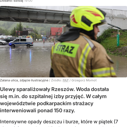
Dodano:
dzisiaj
19:00
Zalana ulica, zdjęcie ilustracyjne
/ Źródło:
PAP
/
Grzegorz Momot
Ulewy sparaliżowały Rzeszów. Woda dostała
się m.in. do szpitalnej izby przyjęć. W całym
województwie podkarpackim strażacy
interweniowali ponad 150 razy.
Intensywne opady deszczu i burze, które w piątek (7