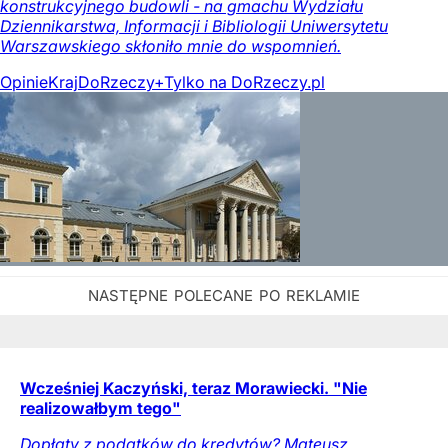
konstrukcyjnego budowli - na gmachu Wydziału
Dziennikarstwa, Informacji i Bibliologii Uniwersytetu
Warszawskiego skłoniło mnie do wspomnień.
Opinie
Kraj
DoRzeczy+
Tylko na DoRzeczy.pl
Wcześniej Kaczyński, teraz Morawiecki. "Nie
realizowałbym tego"
Dopłaty z podatków do kredytów? Mateusz