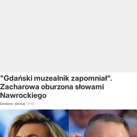
"Gdański muzealnik zapomniał".
Zacharowa oburzona słowami
Nawrockiego
Dodano:
dzisiaj
19:45