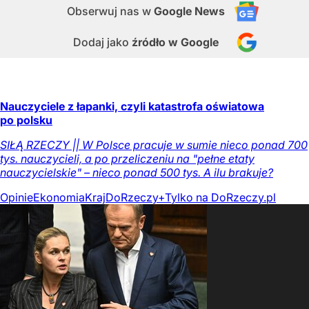
Obserwuj nas
w
Google News
Dodaj jako
źródło w Google
Nauczyciele z łapanki, czyli katastrofa oświatowa
po polsku
SIŁĄ RZECZY || W Polsce pracuje w sumie nieco ponad 700
tys. nauczycieli, a po przeliczeniu na "pełne etaty
nauczycielskie" – nieco ponad 500 tys. A ilu brakuje?
Opinie
Ekonomia
Kraj
DoRzeczy+
Tylko na DoRzeczy.pl