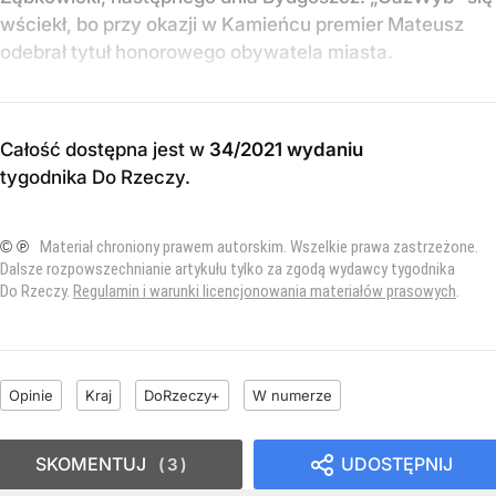
wściekł, bo przy okazji w Kamieńcu premier Mateusz
odebrał tytuł honorowego obywatela miasta.
Całość dostępna jest w
34/2021 wydaniu
tygodnika Do Rzeczy
.
© ℗
Materiał chroniony prawem autorskim. Wszelkie prawa zastrzeżone.
Dalsze rozpowszechnianie artykułu tylko za zgodą wydawcy tygodnika
Do Rzeczy.
Regulamin i warunki licencjonowania materiałów prasowych
.
Opinie
Kraj
DoRzeczy+
W numerze
SKOMENTUJ
UDOSTĘPNIJ
3