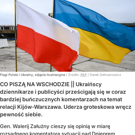
Flagi Polski i Ukrainy, zdjęcie ilustracyjne
/ Źródło:
PAP
/
Darek Delmanowicz
CO PISZĄ NA WSCHODZIE || Ukraińscy
dziennikarze i publicyści prześcigają się w coraz
bardziej buńczucznych komentarzach na temat
relacji Kijów-Warszawa. Uderza groteskowa wręcz
pewność siebie.
Gen. Walerij Załużny cieszy się opinią w miarę
rozsądnego komentatora sytuacji nad Dnieprem.