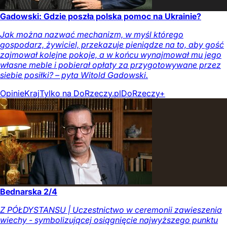
Gadowski: Gdzie poszła polska pomoc na Ukrainie?
Jak można nazwać mechanizm, w myśl którego
gospodarz, żywiciel, przekazuje pieniądze na to, aby gość
zajmował kolejne pokoje, a w końcu wynajmował mu jego
własne meble i pobierał opłaty za przygotowywane przez
siebie posiłki? – pyta Witold Gadowski.
Opinie
Kraj
Tylko na DoRzeczy.pl
DoRzeczy+
Bednarska 2/4
Z PÓŁDYSTANSU | Uczestnictwo w ceremonii zawieszenia
wiechy - symbolizującej osiągnięcie najwyższego punktu