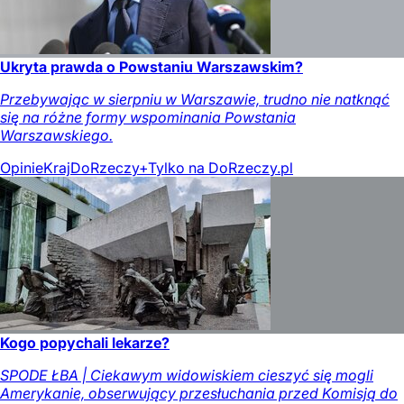
Ukryta prawda o Powstaniu Warszawskim?
Przebywając w sierpniu w Warszawie, trudno nie natknąć
się na różne formy wspominania Powstania
Warszawskiego.
Opinie
Kraj
DoRzeczy+
Tylko na DoRzeczy.pl
Kogo popychali lekarze?
SPODE ŁBA | Ciekawym widowiskiem cieszyć się mogli
Amerykanie, obserwujący przesłuchania przed Komisją do