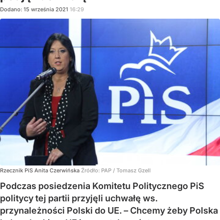
Dodano:
15
września
2021
16:29
Rzecznik PiS Anita Czerwińska
Źródło:
PAP
/
Tomasz Gzell
Podczas posiedzenia Komitetu Politycznego PiS
politycy tej partii przyjęli uchwałę ws.
przynależności Polski do UE. – Chcemy żeby Polska