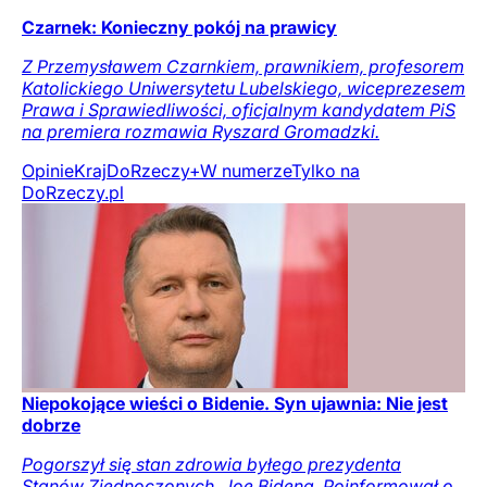
Czarnek: Konieczny pokój na prawicy
Z Przemysławem Czarnkiem, prawnikiem, profesorem
Katolickiego Uniwersytetu Lubelskiego, wiceprezesem
Prawa i Sprawiedliwości, oficjalnym kandydatem PiS
na premiera rozmawia Ryszard Gromadzki.
Opinie
Kraj
DoRzeczy+
W numerze
Tylko na
DoRzeczy.pl
Niepokojące wieści o Bidenie. Syn ujawnia: Nie jest
dobrze
Pogorszył się stan zdrowia byłego prezydenta
Stanów Zjednoczonych, Joe Bidena. Poinformował o