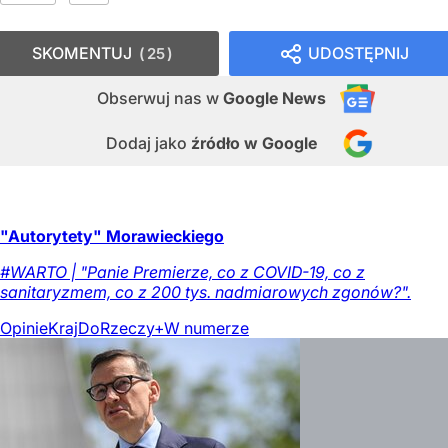
SKOMENTUJ
UDOSTĘPNIJ
25
Obserwuj nas
w
Google News
Dodaj jako
źródło w Google
"Autorytety" Morawieckiego
#WARTO | "Panie Premierze, co z COVID-19, co z
sanitaryzmem, co z 200 tys. nadmiarowych zgonów?".
Opinie
Kraj
DoRzeczy+
W numerze