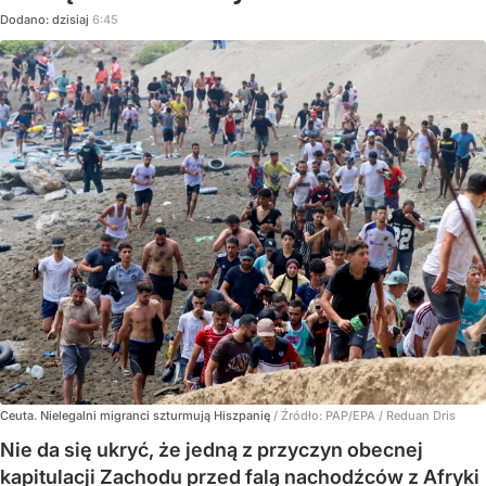
Dodano:
dzisiaj
6:45
Ceuta. Nielegalni migranci szturmują Hiszpanię
/ Źródło:
PAP/EPA
/
Reduan Dris
Nie da się ukryć, że jedną z przyczyn obecnej
kapitulacji Zachodu przed falą nachodźców z Afryki