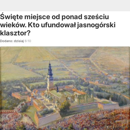
Święte miejsce od ponad sześciu
wieków. Kto ufundował jasnogórski
klasztor?
Dodano:
dzisiaj
6:10