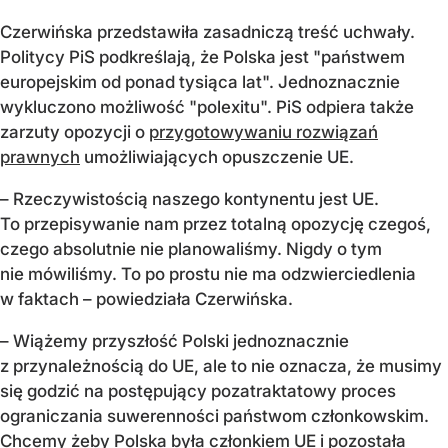
Czerwińska przedstawiła zasadniczą treść uchwały.
Politycy PiS podkreślają, że Polska jest "państwem
europejskim od ponad tysiąca lat". Jednoznacznie
wykluczono możliwość "polexitu". PiS odpiera także
zarzuty opozycji o
przygotowywaniu rozwiązań
prawnych
umożliwiających opuszczenie UE.
– Rzeczywistością naszego kontynentu jest UE.
To przepisywanie nam przez totalną opozycję czegoś,
czego absolutnie nie planowaliśmy. Nigdy o tym
nie mówiliśmy. To po prostu nie ma odzwierciedlenia
w faktach – powiedziała Czerwińska.
– Wiążemy przyszłość Polski jednoznacznie
z przynależnością do UE, ale to nie oznacza, że musimy
się godzić na postępujący pozatraktatowy proces
ograniczania suwerenności państwom członkowskim.
Chcemy żeby Polska była członkiem UE i pozostała