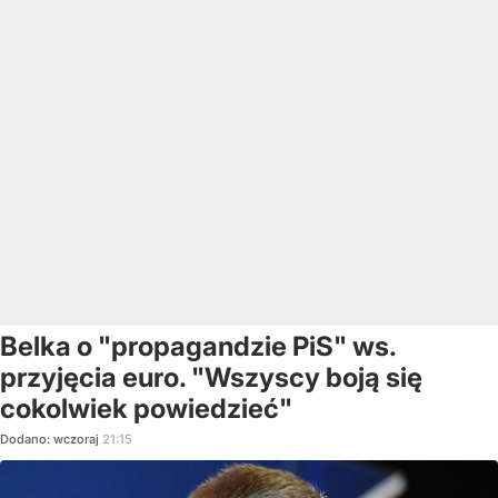
Belka o "propagandzie PiS" ws.
przyjęcia euro. "Wszyscy boją się
cokolwiek powiedzieć"
Dodano:
wczoraj
21:15