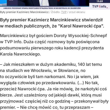
Były premier Kazimierz Marcinkiewicz
/ Źródło:
TVP
/
zrzut ekranu
Były premier Kazimierz Marcinkiewicz stwierdził
w mediach publicznych, że "Karol Nawrocki ćpa".
Marcinkiewicz był gościem Doroty Wysockiej-Schnepf
w TVP Info. Duża część rozmowy była poświęcona
podsumowaniu pierwszego roku kadencji prezydenta
Karola Nawrockiego.
– Jak mieszkałem w dużym akademiku, 140 lat temu
na studiach we Wrocławiu, w Słowiance, no
to oczywiście byli tam narkomani. No i ja wiem, jak
wygląda człowiek po przedawkowaniu. (...) No tak,
przecież Nawrocki ćpa. Ja nie mówię, że narkotyki coś
bierze. Jest uzależniony od jakiejś dawki, którą musi
przyjmować częściej niż co godzinę – przekonywał były
premier. – Nie chcę mówić co, tu przepraszam –