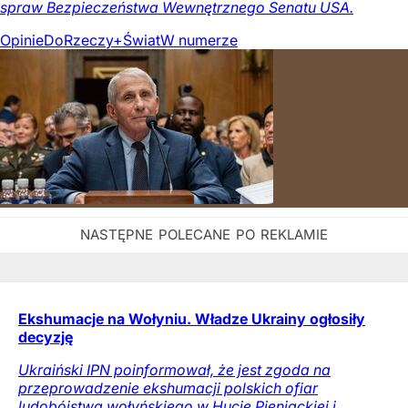
spraw Bezpieczeństwa Wewnętrznego Senatu USA.
Opinie
DoRzeczy+
Świat
W numerze
Ekshumacje na Wołyniu. Władze Ukrainy ogłosiły
decyzję
Ukraiński IPN poinformował, że jest zgoda na
przeprowadzenie ekshumacji polskich ofiar
ludobójstwa wołyńskiego w Hucie Pieniackiej i