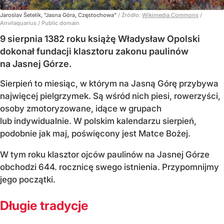
Jaroslav Šetelík, "Jasna Góra, Częstochowa"
/ Źródło:
Wikimedia Commons
/
Anvilaquarius / Public domain
9 sierpnia 1382 roku książę Władysław Opolski
dokonał fundacji klasztoru zakonu paulinów
na Jasnej Górze.
Sierpień to miesiąc, w którym na Jasną Górę przybywa
najwięcej pielgrzymek. Są wśród nich piesi, rowerzyści,
osoby zmotoryzowane, idące w grupach
lub indywidualnie. W polskim kalendarzu sierpień,
podobnie jak maj, poświęcony jest Matce Bożej.
W tym roku klasztor ojców paulinów na Jasnej Górze
obchodzi 644. rocznicę swego istnienia. Przypomnijmy
jego początki.
Długie tradycje