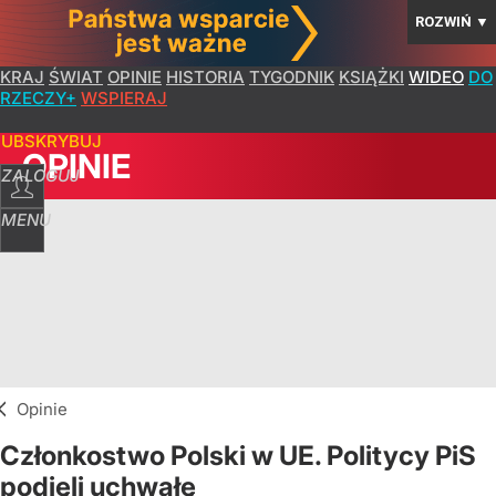
ROZWIŃ
▼
KRAJ
ŚWIAT
OPINIE
HISTORIA
TYGODNIK
KSIĄŻKI
WIDEO
DO
RZECZY+
WSPIERAJ
SUBSKRYBUJ
OPINIE
ZALOGUJ
MENU
Opinie
Członkostwo Polski w UE. Politycy PiS
podjęli uchwałę