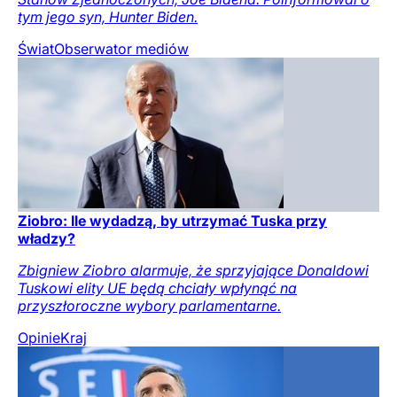
tym jego syn, Hunter Biden.
Świat
Obserwator mediów
Ziobro: Ile wydadzą, by utrzymać Tuska przy
władzy?
Zbigniew Ziobro alarmuje, że sprzyjające Donaldowi
Tuskowi elity UE będą chciały wpłynąć na
przyszłoroczne wybory parlamentarne.
Opinie
Kraj