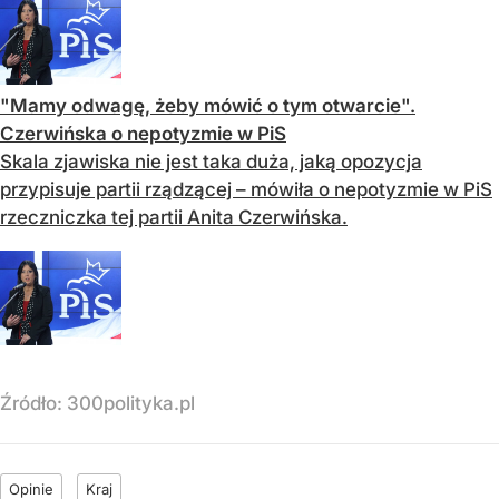
"Mamy odwagę, żeby mówić o tym otwarcie".
Czerwińska o nepotyzmie w PiS
Skala zjawiska nie jest taka duża, jaką opozycja
przypisuje partii rządzącej – mówiła o nepotyzmie w PiS
rzeczniczka tej partii Anita Czerwińska.
Źródło:
300polityka.pl
Opinie
Kraj