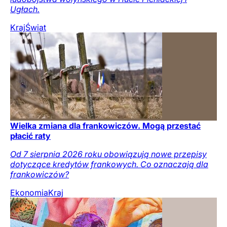
Ugłach.
Kraj
Świat
Wielka zmiana dla frankowiczów. Mogą przestać
płacić raty
Od 7 sierpnia 2026 roku obowiązują nowe przepisy
dotyczące kredytów frankowych. Co oznaczają dla
frankowiczów?
Ekonomia
Kraj