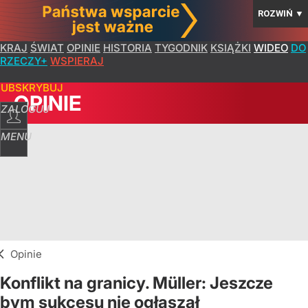
ROZWIŃ
▼
KRAJ
ŚWIAT
OPINIE
HISTORIA
TYGODNIK
KSIĄŻKI
WIDEO
DO
RZECZY+
WSPIERAJ
SUBSKRYBUJ
OPINIE
ZALOGUJ
MENU
Opinie
Konflikt na granicy. Müller: Jeszcze
bym sukcesu nie ogłaszał