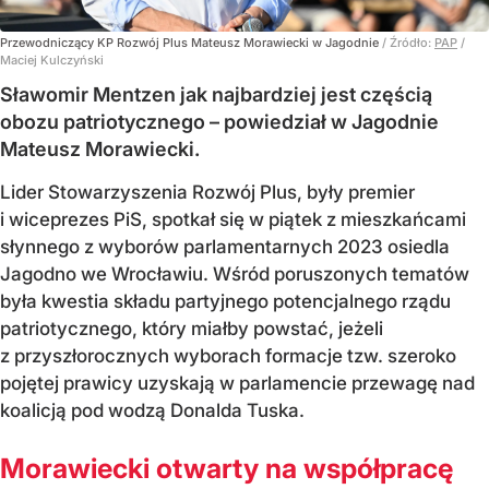
Przewodniczący KP Rozwój Plus Mateusz Morawiecki w Jagodnie
/ Źródło:
PAP
/
Maciej Kulczyński
Sławomir Mentzen jak najbardziej jest częścią
obozu patriotycznego – powiedział w Jagodnie
Mateusz Morawiecki.
Lider Stowarzyszenia Rozwój Plus, były premier
i wiceprezes PiS, spotkał się w piątek z mieszkańcami
słynnego z wyborów parlamentarnych 2023 osiedla
Jagodno we Wrocławiu. Wśród poruszonych tematów
była kwestia składu partyjnego potencjalnego rządu
patriotycznego, który miałby powstać, jeżeli
z przyszłorocznych wyborach formacje tzw. szeroko
pojętej prawicy uzyskają w parlamencie przewagę nad
koalicją pod wodzą Donalda Tuska.
Morawiecki otwarty na współpracę