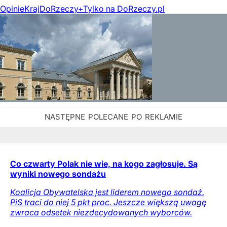
Opinie
Kraj
DoRzeczy+
Tylko na DoRzeczy.pl
Co czwarty Polak nie wie, na kogo zagłosuje. Są
wyniki nowego sondażu
Koalicja Obywatelska jest liderem nowego sondaż.
PiS traci do niej 5 pkt proc. Jeszcze większą uwagę
zwraca odsetek niezdecydowanych wyborców.