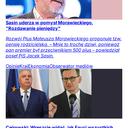
Sasin uderza w pomysł Morawieckiego.
"Rozdawanie pieniędzy"
Rozwój Plus Mateusza Morawieckiego proponuje tzw.
pensję rodzicielską. – Mnie to trochę dziwi, ponieważ
pan premier był przeciwnikiem 500 plus – powiedział
poseł PiS Jacek Sasin.
Opinie
Kraj
Ekonomia
Obserwator mediów
Cejrowski: Wreszcie widać, jak Fauci wszystkich