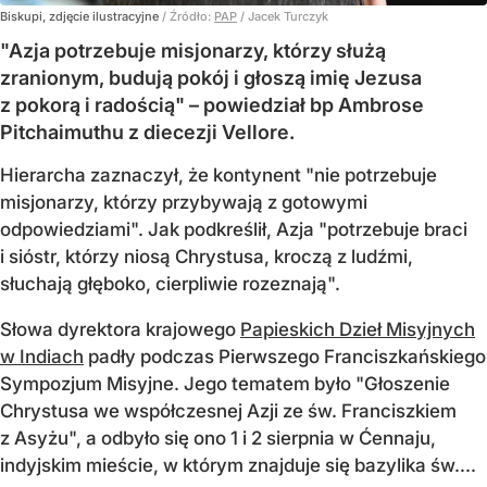
Biskupi, zdjęcie ilustracyjne
/ Źródło:
PAP
/
Jacek Turczyk
"Azja potrzebuje misjonarzy, którzy służą
zranionym, budują pokój i głoszą imię Jezusa
z pokorą i radością" – powiedział bp Ambrose
Pitchaimuthu z diecezji Vellore.
Hierarcha zaznaczył, że kontynent "nie potrzebuje
misjonarzy, którzy przybywają z gotowymi
odpowiedziami". Jak podkreślił, Azja "potrzebuje braci
i sióstr, którzy niosą Chrystusa, kroczą z ludźmi,
słuchają głęboko, cierpliwie rozeznają".
Słowa dyrektora krajowego
Papieskich Dzieł Misyjnych
w Indiach
padły podczas Pierwszego Franciszkańskiego
Sympozjum Misyjne. Jego tematem było "Głoszenie
Chrystusa we współczesnej Azji ze św. Franciszkiem
z Asyżu", a odbyło się ono 1 i 2 sierpnia w Ćennaju,
indyjskim mieście, w którym znajduje się bazylika św....