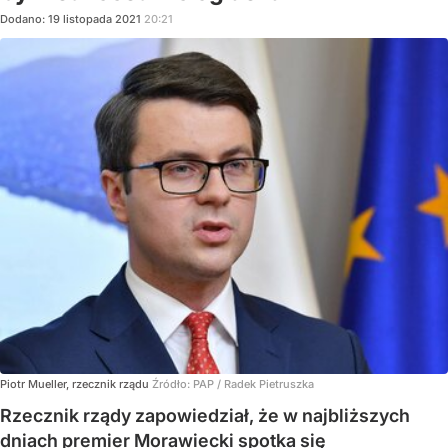
Dodano:
19
listopada
2021
20:21
Piotr Mueller, rzecznik rządu
Źródło:
PAP
/
Radek Pietruszka
Rzecznik rządy zapowiedział, że w najbliższych
dniach premier Morawiecki spotka się