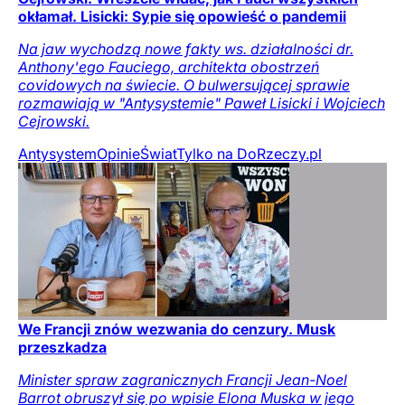
okłamał. Lisicki: Sypie się opowieść o pandemii
Na jaw wychodzą nowe fakty ws. działalności dr.
Anthony'ego Fauciego, architekta obostrzeń
covidowych na świecie. O bulwersującej sprawie
rozmawiają w "Antysystemie" Paweł Lisicki i Wojciech
Cejrowski.
Antysystem
Opinie
Świat
Tylko na DoRzeczy.pl
We Francji znów wezwania do cenzury. Musk
przeszkadza
Minister spraw zagranicznych Francji Jean-Noel
Barrot obruszył się po wpisie Elona Muska w jego