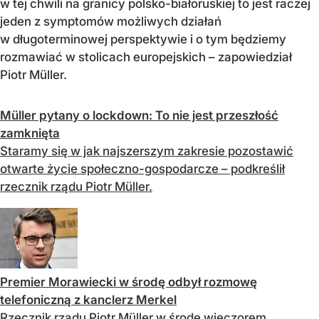
w tej chwili na granicy polsko-białoruskiej to jest raczej
jeden z symptomów możliwych działań
w długoterminowej perspektywie i o tym będziemy
rozmawiać w stolicach europejskich – zapowiedział
Piotr Müller.
Müller pytany o lockdown: To nie jest przeszłość
zamknięta
Staramy się w jak najszerszym zakresie pozostawić
otwarte życie społeczno-gospodarcze – podkreślił
rzecznik rządu Piotr Müller.
Premier Morawiecki w środę odbył rozmowę
telefoniczną z kanclerz Merkel
Rzecznik rządu Piotr Müller w środę wieczorem