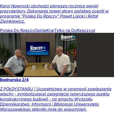
Karol Nawrocki obchodzi pierwszą rocznicę swojej
prezydentury. Dokonania nowej głowy państwa ocenili w
programie "Polska Do Rzeczy" Paweł Lisicki i Rafał
Ziemkiewicz.
Polska Do Rzeczy
Opinie
Kraj
Tylko na DoRzeczy.pl
Bednarska 2/4
Z PÓŁDYSTANSU | Uczestnictwo w ceremonii zawieszenia
wiechy - symbolizującej osiągnięcie najwyższego punktu
konstrukcyjnego budowli - na gmachu Wydziału
Dziennikarstwa, Informacji i Bibliologii Uniwersytetu
Warszawskiego skłoniło mnie do wspomnień.