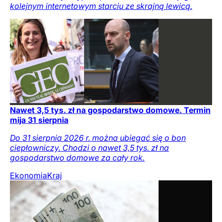
kolejnym internetowym starciu ze skrajną lewicą.
Nawet 3,5 tys. zł na gospodarstwo domowe. Termin
mija 31 sierpnia
Do 31 sierpnia 2026 r. można ubiegać się o bon
ciepłowniczy. Chodzi o nawet 3,5 tys. zł na
gospodarstwo domowe za cały rok.
Ekonomia
Kraj