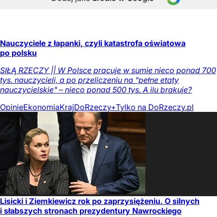
Nauczyciele z łapanki, czyli katastrofa oświatowa
po polsku
SIŁĄ RZECZY || W Polsce pracuje w sumie nieco ponad 700
tys. nauczycieli, a po przeliczeniu na "pełne etaty
nauczycielskie" – nieco ponad 500 tys. A ilu brakuje?
Opinie
Ekonomia
Kraj
DoRzeczy+
Tylko na DoRzeczy.pl
Lisicki i Ziemkiewicz rok po zaprzysiężeniu. O silnych
i słabszych stronach prezydentury Nawrockiego