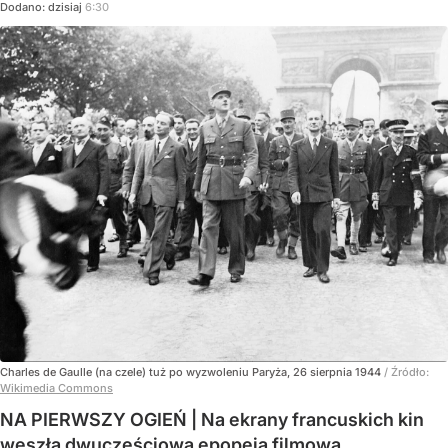
Dodano:
dzisiaj
6:30
Charles de Gaulle (na czele) tuż po wyzwoleniu Paryża, 26 sierpnia 1944
/ Źródło:
Wikimedia Commons
NA PIERWSZY OGIEŃ | Na ekrany francuskich kin
weszła dwuczęściowa epopeja filmowa