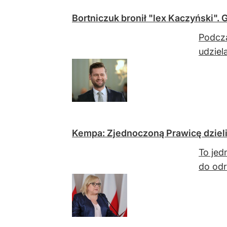
Bortniczuk bronił "lex Kaczyński". 
Podcza
udziel
Kempa: Zjednoczoną Prawicę dzieli
To jed
do odr