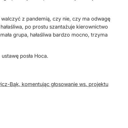
hce walczyć z pandemią, czy nie, czy ma odwagę
hałaśliwa, po prostu szantażuje kierownictwo
e mała grupa, hałaśliwa bardzo mocno, trzyma
ć ustawę posła Hoca.
icz-Bąk, komentując głosowanie ws. projektu