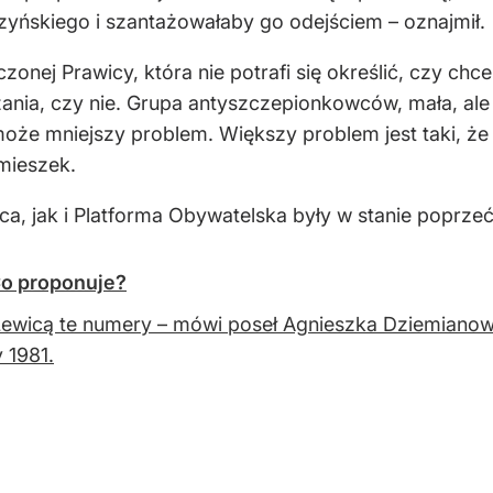
zyńskiego i szantażowałaby go odejściem – oznajmił.
zonej Prawicy, która nie potrafi się określić, czy c
nia, czy nie. Grupa antyszczepionkowców, mała, ale 
t może mniejszy problem. Większy problem jest taki, ż
mieszek.
a, jak i Platforma Obywatelska były w stanie poprze
o proponuje?
Lewicą te numery – mówi poseł Agnieszka Dziemianow
 1981.