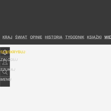
Udostępnij
39
Skomentuj
KRAJ
ŚWIAT
OPINIE
HISTORIA
TYGODNIK
KSIĄŻKI
WI
SUBSKRYBUJ
ZALOGUJ
SZUKAJ
MENU