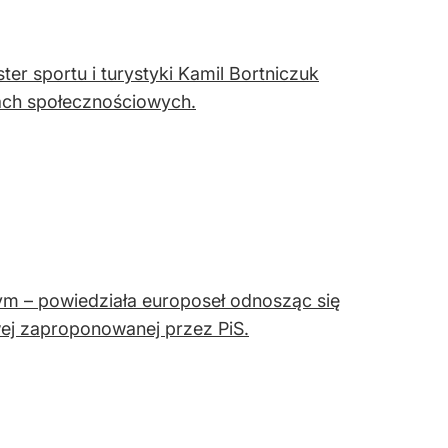
er sportu i turystyki Kamil Bortniczuk
iach społecznościowych.
m – powiedziała europoseł odnosząc się
ej zaproponowanej przez PiS.