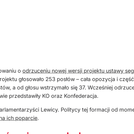
owaniu o
odrzuceniu nowej wersji projektu ustawy segr
rojektu głosowało 253 posłów – cała opozycja i część
stów, a od głosu wstrzymało się 37. Wcześniej odrz
wie przedstawiły KO oraz Konfederacja.
rlamentarzyści Lewicy. Politycy tej formacji od mome
na ich poparcie
.