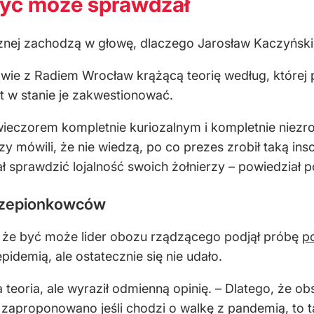
być może sprawdzał
cznej zachodzą w głowę, dlaczego Jarosław Kaczyński
ie z Radiem Wrocław krążącą teorię według, której pr
st w stanie je zakwestionować.
wieczorem kompletnie kuriozalnym i kompletnie niez
y mówili, że nie wiedzą, po co prezes zrobił taką ins
 sprawdzić lojalność swoich żołnierzy – powiedział po
zczepionkowców
 że być może lider obozu rządzącego podjął próbę
po
idemią, ale ostatecznie się nie udało.
 teoria, ale wyraził odmienną opinię. – Dlatego, że ob
y zaproponowano jeśli chodzi o walkę z pandemią, to