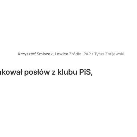
Krzysztof Śmiszek, Lewica
Źródło:
PAP
/
Tytus Żmijewski
kował posłów z klubu PiS,