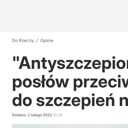
Do Rzeczy
/
Opinie
"Antyszczepio
posłów przec
do szczepień 
Dodano:
2
lutego
2022
10:29