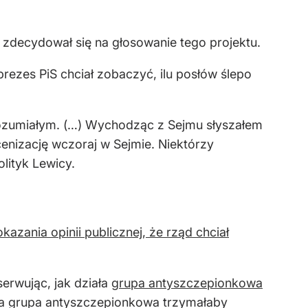
 zdecydował się na głosowanie tego projektu.
ezes PiS chciał zobaczyć, ilu posłów ślepo
rozumiałym. (…) Wychodząc z Sejmu słyszałem
cenizację wczoraj w Sejmie. Niektórzy
lityk Lewicy.
kazania opinii publicznej, że rząd chciał
serwując, jak działa
grupa antyszczepionkowa
 ta grupa antyszczepionkowa trzymałaby