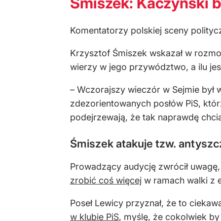
Śmiszek: Kaczyński 
Komentatorzy polskiej sceny polity
Krzysztof Śmiszek wskazał w rozmow
wierzy w jego przywództwo, a ilu je
– Wczorajszy wieczór w Sejmie był 
zdezorientowanych posłów PiS, którz
podejrzewają, że tak naprawdę chciał
Śmiszek atakuje tzw. antys
Prowadzący audycję zwrócił uwagę,
zrobić coś więcej
w ramach walki z ep
Poseł Lewicy przyznał, że to ciekawa
w klubie PiS
, myślę, że cokolwiek b