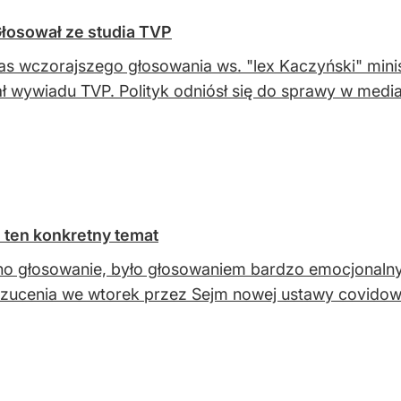
Głosował ze studia TVP
s wczorajszego głosowania ws. "lex Kaczyński" minist
ał wywiadu TVP. Polityk odniósł się do sprawy w med
 ten konkretny temat
no głosowanie, było głosowaniem bardzo emocjonalny
zucenia we wtorek przez Sejm nowej ustawy covidow