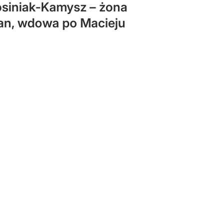
Kosiniak-Kamysz – żona
an, wdowa po Macieju