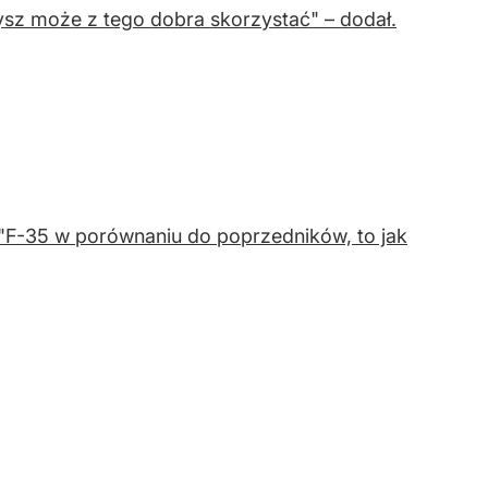
mysz może z tego dobra skorzystać" – dodał.
. "F-35 w porównaniu do poprzedników, to jak