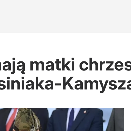
ają matki chrze
osiniaka-Kamysz