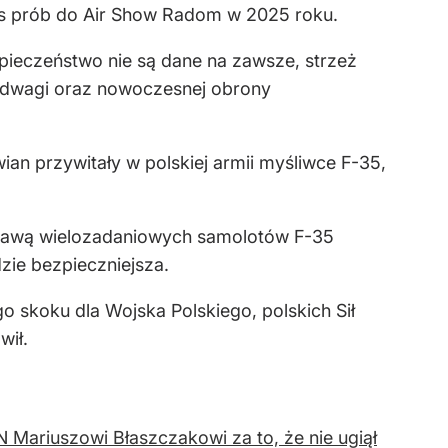
zas prób do Air Show Radom w 2025 roku.
pieczeństwo nie są dane na zawsze, strzeż
, odwagi oraz nowoczesnej obrony
an przywitały w polskiej armii myśliwce F-35,
prawą wielozadaniowych samolotów F-35
dzie bezpieczniejsza.
skoku dla Wojska Polskiego, polskich Sił
wił.
Mariuszowi Błaszczakowi za to, że nie ugiął