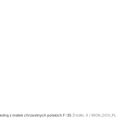
 jedną z matek chrzestnych polskich F-35
Źródło:
X
/
MON_GOV_PL