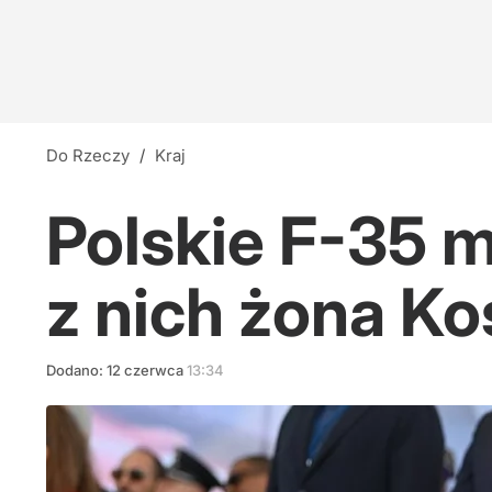
Do Rzeczy
/
Kraj
Polskie F-35 m
z nich żona K
Dodano:
12
czerwca
13:34