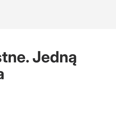
stne. Jedną
a