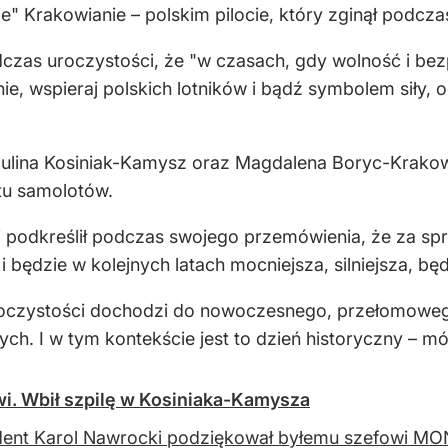
e" Krakowianie – polskim pilocie, który zginął podc
czas uroczystości, że "w czasach, gdy wolność i bez
źnie, wspieraj polskich lotników i bądź symbolem siły
aulina Kosiniak-Kamysz oraz Magdalena Boryc-Krakowi
tu samolotów.
i podkreślił podczas swojego przemówienia, że za s
i będzie w kolejnych latach mocniejsza, silniejsza, bę
oczystości dochodzi do nowoczesnego, przełomowego 
ych. I w tym kontekście jest to dzień historyczny – mó
i. Wbił szpilę w Kosiniaka-Kamysza
ent Karol Nawrocki podziękował byłemu szefowi MON 