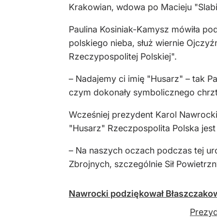
Krakowian, wdowa po Macieju "Slabi
Paulina Kosiniak-Kamysz mówiła pod
polskiego nieba, służ wiernie Ojczy
Rzeczypospolitej Polskiej".
– Nadajemy ci imię "Husarz" – tak P
czym dokonały symbolicznego chrz
Wcześniej prezydent Karol Nawrock
"Husarz" Rzeczpospolita Polska jest 
– Na naszych oczach podczas tej ur
Zbrojnych, szczególnie Sił Powietrzn
Nawrocki podziękował Błaszczakow
Prezyd