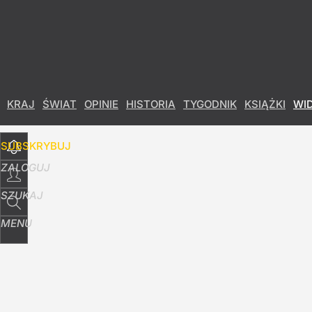
Udostępnij
36
Skomentuj
KRAJ
ŚWIAT
OPINIE
HISTORIA
TYGODNIK
KSIĄŻKI
WI
SUBSKRYBUJ
ZALOGUJ
SZUKAJ
MENU