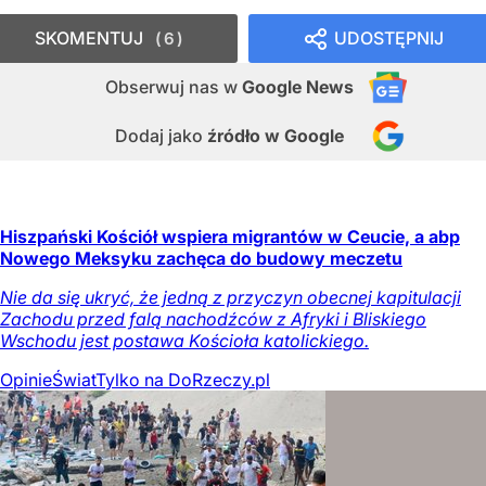
SKOMENTUJ
UDOSTĘPNIJ
6
Obserwuj nas
w
Google News
Dodaj jako
źródło w Google
Hiszpański Kościół wspiera migrantów w Ceucie, a abp
Nowego Meksyku zachęca do budowy meczetu
Nie da się ukryć, że jedną z przyczyn obecnej kapitulacji
Zachodu przed falą nachodźców z Afryki i Bliskiego
Wschodu jest postawa Kościoła katolickiego.
Opinie
Świat
Tylko na DoRzeczy.pl