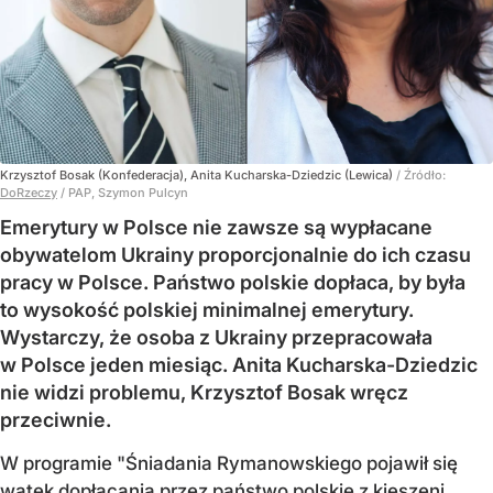
Krzysztof Bosak (Konfederacja), Anita Kucharska-Dziedzic (Lewica)
/ Źródło:
DoRzeczy
/
PAP, Szymon Pulcyn
Emerytury w Polsce nie zawsze są wypłacane
obywatelom Ukrainy proporcjonalnie do ich czasu
pracy w Polsce. Państwo polskie dopłaca, by była
to wysokość polskiej minimalnej emerytury.
Wystarczy, że osoba z Ukrainy przepracowała
w Polsce jeden miesiąc. Anita Kucharska-Dziedzic
nie widzi problemu, Krzysztof Bosak wręcz
przeciwnie.
W programie "Śniadania Rymanowskiego pojawił się
wątek dopłacania przez państwo polskie z kieszeni