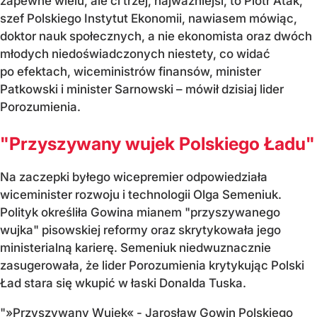
zapewne wielu, ale ci trzej, najważniejsi, to Piotr Atak,
szef Polskiego Instytut Ekonomii, nawiasem mówiąc,
doktor nauk społecznych, a nie ekonomista oraz dwóch
młodych niedoświadczonych niestety, co widać
po efektach, wiceministrów finansów, minister
Patkowski i minister Sarnowski – mówił dzisiaj lider
Porozumienia.
"Przyszywany wujek Polskiego Ładu"
Na zaczepki byłego wicepremier odpowiedziała
wiceminister rozwoju i technologii Olga Semeniuk.
Polityk określiła Gowina mianem "przyszywanego
wujka" pisowskiej reformy oraz skrytykowała jego
ministerialną karierę. Semeniuk niedwuznacznie
zasugerowała, że lider Porozumienia krytykując Polski
Ład stara się wkupić w łaski Donalda Tuska.
"»Przyszywany Wujek« - Jarosław Gowin Polskiego