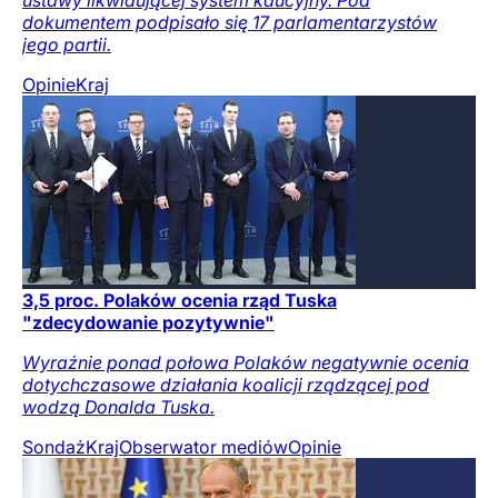
dokumentem podpisało się 17 parlamentarzystów
jego partii.
Opinie
Kraj
3,5 proc. Polaków ocenia rząd Tuska
"zdecydowanie pozytywnie"
Wyraźnie ponad połowa Polaków negatywnie ocenia
dotychczasowe działania koalicji rządzącej pod
wodzą Donalda Tuska.
Sondaż
Kraj
Obserwator mediów
Opinie