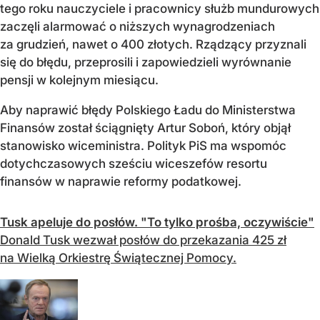
tego roku nauczyciele i pracownicy służb mundurowych
zaczęli alarmować o niższych wynagrodzeniach
za grudzień, nawet o 400 złotych. Rządzący przyznali
się do błędu, przeprosili i zapowiedzieli wyrównanie
pensji w kolejnym miesiącu.
Aby naprawić błędy Polskiego Ładu do Ministerstwa
Finansów został ściągnięty Artur Soboń, który objął
stanowisko wiceministra. Polityk PiS ma wspomóc
dotychczasowych sześciu wiceszefów resortu
finansów w naprawie reformy podatkowej.
Tusk apeluje do posłów. "To tylko prośba, oczywiście"
Donald Tusk wezwał posłów do przekazania 425 zł
na Wielką Orkiestrę Świątecznej Pomocy.