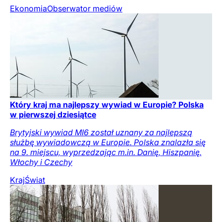
Ekonomia
Obserwator mediów
Który kraj ma najlepszy wywiad w Europie? Polska
w pierwszej dziesiątce
Brytyjski wywiad MI6 został uznany za najlepszą
służbę wywiadowczą w Europie. Polska znalazła się
na 9. miejscu, wyprzedzając m.in. Danię, Hiszpanię,
Włochy i Czechy
Kraj
Świat