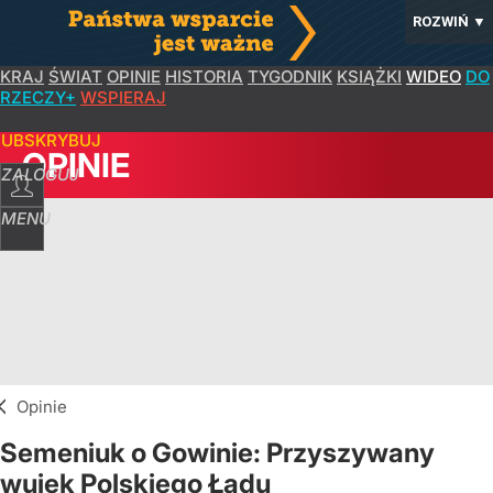
ROZWIŃ
▼
KRAJ
ŚWIAT
OPINIE
HISTORIA
TYGODNIK
KSIĄŻKI
WIDEO
DO
RZECZY+
WSPIERAJ
SUBSKRYBUJ
OPINIE
ZALOGUJ
MENU
Opinie
Semeniuk o Gowinie: Przyszywany
wujek Polskiego Ładu