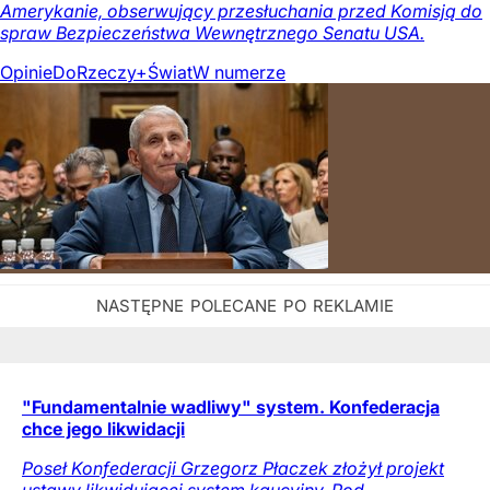
Amerykanie, obserwujący przesłuchania przed Komisją do
spraw Bezpieczeństwa Wewnętrznego Senatu USA.
Opinie
DoRzeczy+
Świat
W numerze
"Fundamentalnie wadliwy" system. Konfederacja
chce jego likwidacji
Poseł Konfederacji Grzegorz Płaczek złożył projekt
ustawy likwidującej system kaucyjny. Pod