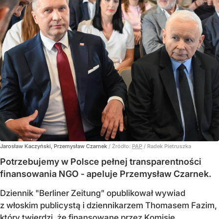
Jarosław Kaczyński, Przemysław Czarnek
/ Źródło:
PAP
/
Radek Pietruszka
Potrzebujemy w Polsce pełnej transparentności
finansowania NGO - apeluje Przemysław Czarnek.
Dziennik "Berliner Zeitung" opublikował wywiad
z włoskim publicystą i dziennikarzem Thomasem Fazim,
który twierdzi, że finansowane przez Komisję