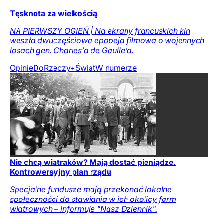
Tęsknota za wielkością
NA PIERWSZY OGIEŃ | Na ekrany francuskich kin
weszła dwuczęściowa epopeja filmowa o wojennych
losach gen. Charles’a de Gaulle’a.
Opinie
DoRzeczy+
Świat
W numerze
Nie chcą wiatraków? Mają dostać pieniądze.
Kontrowersyjny plan rządu
Specjalne fundusze mają przekonać lokalne
społeczności do stawiania w ich okolicy farm
wiatrowych – informuje "Nasz Dziennik".