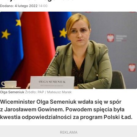
Dodano:
4
lutego
2022
14:00
Olga Semeniuk
Źródło:
PAP
/
Mateusz Marek
Wiceminister Olga Semeniuk wdała się w spór
z Jarosławem Gowinem. Powodem spięcia była
kwestia odpowiedzialności za program Polski Ład.