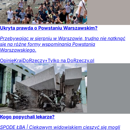
Ukryta prawda o Powstaniu Warszawskim?
Przebywając w sierpniu w Warszawie, trudno nie natknąć
się na różne formy wspominania Powstania
Warszawskiego.
Opinie
Kraj
DoRzeczy+
Tylko na DoRzeczy.pl
Kogo popychali lekarze?
SPODE ŁBA | Ciekawym widowiskiem cieszyć się mogli