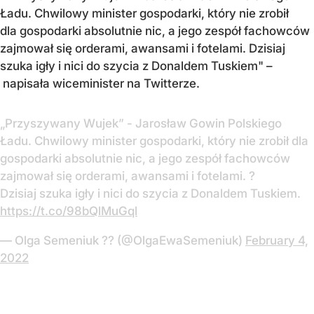
Ładu. Chwilowy minister gospodarki, który nie zrobił
dla gospodarki absolutnie nic, a jego zespół fachowców
zajmował się orderami, awansami i fotelami. Dzisiaj
szuka igły i nici do szycia z Donaldem Tuskiem" –
napisała wiceminister na Twitterze.
„Przyszywany Wujek” - Jarosław Gowin Polskiego
Ładu. Chwilowy minister gospodarki, który nie zrobił dla
gospodarki absolutnie nic, a jego zespół fachowców
zajmował się orderami, awansami i fotelami. ?
Dzisiaj szuka igły i nici do szycia z Donaldem Tuskiem.
https://t.co/98bQlMuGql
— Olga Semeniuk ?? (@OlgaEwaSemeniuk)
February 4,
2022