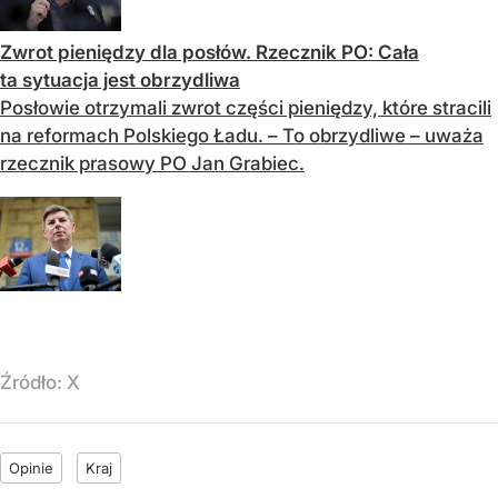
Zwrot pieniędzy dla posłów. Rzecznik PO: Cała
ta sytuacja jest obrzydliwa
Posłowie otrzymali zwrot części pieniędzy, które stracili
na reformach Polskiego Ładu. – To obrzydliwe – uważa
rzecznik prasowy PO Jan Grabiec.
Źródło:
X
Opinie
Kraj