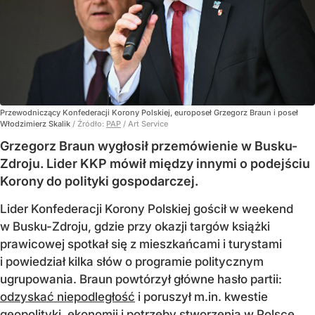
Przewodniczący Konfederacji Korony Polskiej, europoseł Grzegorz Braun i poseł
Włodzimierz Skalik
/ Źródło:
PAP
/
Art Service
Grzegorz Braun wygłosił przemówienie w Busku-
Zdroju. Lider KKP mówił między innymi o podejściu
Korony do polityki gospodarczej.
Lider Konfederacji Korony Polskiej gościł w weekend
w Busku-Zdroju, gdzie przy okazji targów książki
prawicowej spotkał się z mieszkańcami i turystami
i powiedział kilka słów o programie politycznym
ugrupowania. Braun powtórzył główne hasło partii:
odzyskać niepodległość
i poruszył m.in. kwestie
geopolityki, ekonomii i potrzeby stworzenia w Polsce