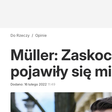
Do Rzeczy
/
Opinie
Müller: Zaskoc
pojawiły się 
Dodano:
16
lutego
2022
11:49