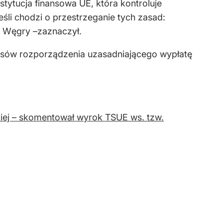
tytucja finansowa UE, która kontroluje
śli chodzi o przestrzeganie tych zasad:
zy Węgry
–zaznaczył.
pisów rozporządzenia uzasadniającego wypłatę
kiej – skomentował wyrok TSUE ws. tzw.