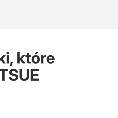
i, które
u TSUE