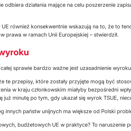
nie odbiera działania mające na celu poszerzenie zap
w UE również konsekwentnie wskazują na to, że to ten
prawa w ramach Unii Europejskiej – stwierdził.
 wyroku
całej sprawie bardzo ważne jest uzasadnienie wyroku
e te przepisy, które zostały przyjęte mogą być stoso
uszenia w kraju członkowskim miałyby bezpośredni wp
się już minutę po tym, gdy ukazał się wyrok TSUE, ni
reg innych państw unijnych ma większe od Polski pro
sowych, budżetowych UE w praktyce? To naruszenie p