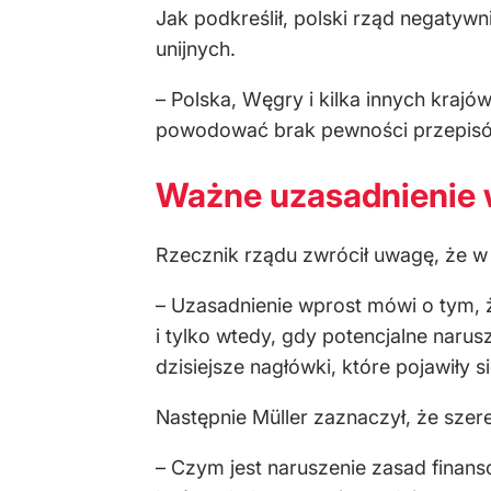
Jak podkreślił, polski rząd negatyw
unijnych.
– Polska, Węgry i kilka innych krajó
powodować brak pewności przepisów 
Ważne uzasadnienie
Rzecznik rządu zwrócił uwagę, że w 
–
Uzasadnienie wprost mówi o tym, ż
i tylko wtedy, gdy potencjalne nar
dzisiejsze nagłówki, które pojawiły 
Następnie Müller zaznaczył, że sze
–
Czym jest naruszenie zasad finan