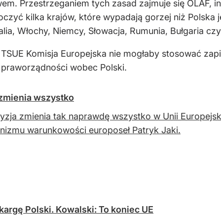
m. Przestrzeganiem tych zasad zajmuje się OLAF, ins
zyć kilka krajów, które wypadają gorzej niż Polska je
alia, Włochy, Niemcy, Słowacja, Rumunia, Bułgaria c
u TSUE Komisja Europejska nie mogłaby stosować za
 praworządności wobec Polski.
 zmienia wszystko
yzja zmienia tak naprawdę wszystko w Unii Europejs
izmu warunkowości europoseł Patryk Jaki.
kargę Polski. Kowalski: To koniec UE