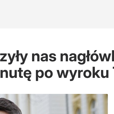
zyły nas nagłówk
minutę po wyrok