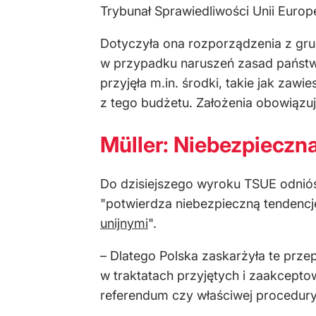
Trybunał Sprawiedliwości Unii Europ
Dotyczyła ona rozporządzenia z gru
w przypadku naruszeń zasad państwa
przyjęła m.in. środki, takie jak za
z tego budżetu. Założenia obowiązuje
Müller: Niebezpieczn
Do dzisiejszego wyroku TSUE odniósł
"potwierdza niebezpieczną tendencję
unijnymi
".
– Dlatego Polska zaskarżyła te prze
w traktatach przyjętych i zaakcept
referendum czy właściwej procedury,