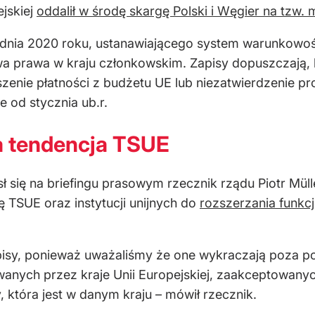
ejskiej
oddalił w środę skargę Polski i Węgier na tzw
dnia 2020 roku, ustanawiającego system warunkowości
 prawa w kraju członkowskim. Zapisy dopuszczają, b
wieszenie płatności z budżetu UE lub niezatwierdzeni
 od stycznia ub.r.
a tendencja TSUE
 się na briefingu prasowym rzecznik rządu Piotr Müll
 TSUE oraz instytucji unijnych do
rozszerzania funkc
pisy, ponieważ uważaliśmy że one wykraczają poza po
owanych przez kraje Unii Europejskiej, zaakceptowa
 która jest w danym kraju – mówił rzecznik.