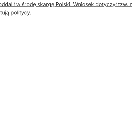
ddalił w środę skargę Polski. Wniosek dotyczył tzw
ują politycy.