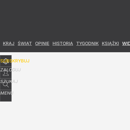
Udostępnij
17
Skomentuj
KRAJ
ŚWIAT
OPINIE
HISTORIA
TYGODNIK
KSIĄŻKI
WI
SUBSKRYBUJ
ZALOGUJ
SZUKAJ
MENU