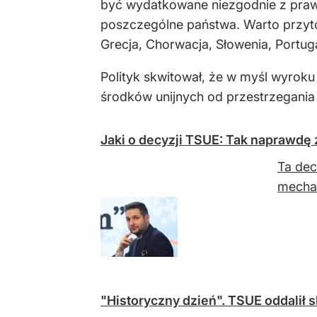
być wydatkowane niezgodnie z prawe
poszczególne państwa. Warto przytoc
Grecja, Chorwacja, Słowenia, Portug
Polityk skwitował, że w myśl wyrok
środków unijnych od przestrzegania
Jaki o decyzji TSUE: Tak naprawdę
Ta dec
mechan
"Historyczny dzień". TSUE oddalił s