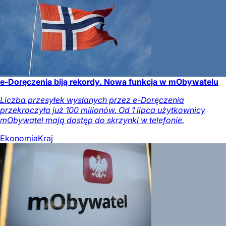
e-Doręczenia biją rekordy. Nowa funkcja w mObywatelu
Liczba przesyłek wysłanych przez e-Doręczenia
przekroczyła już 100 milionów. Od 1 lipca użytkownicy
mObywatel mają dostęp do skrzynki w telefonie.
Ekonomia
Kraj