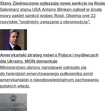
Stany Zjednoczone ogłaszają nowe sankcje na Rosję
Sekretarz stanu USA Antony Blinken ogłosił w środę
nowy pakiet sankcji wobec Rosji. Obejmą one 22
rosyjskie "podmioty związane z obronnością”.
Amerykański strateg mówi o Polsce i myśliwcach
dla Ukrainy. MON dementuje
Ministerstwo obrony narodowej odniosło się
do twierdzeń emerytowanego pułkownika armii
amerykańskiej o nieodpowiedzialnym zachowaniu
polskich władz.