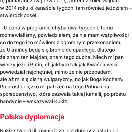
tę pomarańczową rewolucję, potem z kolei Majdan
w 2014 roku kilkanaście tygodni tam również jeździłem –
stwierdził poseł.
– U pana w programie chyba dwa tygodnie temu
rozmawialiśmy, powiedziałem, że nie mam wątpliwości
co do tego i to mówiłem z ogromnym przekonaniem,
że Ukraińcy będą się bronić do upadłego, dlatego
że znam ten Majdan, znam tego ducha. Niech mi pan
wierzy jeżeli Putin, eh jakbym tak jak Kwaśniewski
powiedział najchętniej, mimo że nie przepadam,
ale aż mi się cisną wulgaryzmy, no jak Boga kocham.
Po prostu ciężko mi patrzeć na tego Putina i na
społeczeństwo, które zezwala takiej kanalii, po prostu
bandycie – wskazywał Kukiz.
Polska dyplomacja
Kukiz stwierdził również, że jest dumny z ostatnich