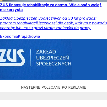
ZUS finansuje rehabilitację za darmo. Wiele osób wciąż
nie korzysta
Zakład Ubezpieczeń Społecznych od 30 lat prowadzi
program rehabilitacji leczniczej dla osób, którym z powodu
choroby lub urazu grozi utratą zdolności do pracy.
Ekonomia
Kraj
Zdrowie