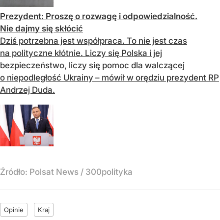
Prezydent: Proszę o rozwagę i odpowiedzialność.
Nie dajmy się skłócić
Dziś potrzebna jest współpraca. To nie jest czas
na polityczne kłótnie. Liczy się Polska i jej
bezpieczeństwo, liczy się pomoc dla walczącej
o niepodległość Ukrainy – mówił w orędziu prezydent RP
Andrzej Duda.
Źródło:
Polsat News
/
300polityka
Opinie
Kraj