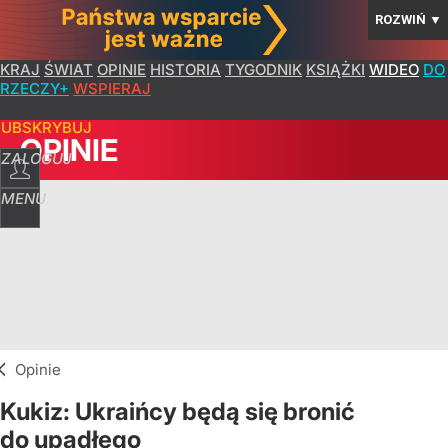
ROZWIŃ
▼
KRAJ
ŚWIAT
OPINIE
HISTORIA
TYGODNIK
KSIĄŻKI
WIDEO
DO
RZECZY+
WSPIERAJ
SUBSKRYBUJ
OPINIE
ZALOGUJ
MENU
Opinie
Kukiz: Ukraińcy będą się bronić
do upadłego