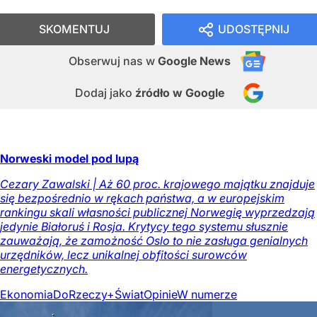
SKOMENTUJ
UDOSTĘPNIJ
Obserwuj nas
w
Google News
Dodaj jako
źródło w Google
Norweski model pod lupą
Cezary Zawalski | Aż 60 proc. krajowego majątku znajduje
się bezpośrednio w rękach państwa, a w europejskim
rankingu skali własności publicznej Norwegię wyprzedzają
jedynie Białoruś i Rosja. Krytycy tego systemu słusznie
zauważają, że zamożność Oslo to nie zasługa genialnych
urzędników, lecz unikalnej obfitości surowców
energetycznych.
Ekonomia
DoRzeczy+
Świat
Opinie
W numerze