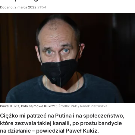
Dodano:
2
marca
2022
21:54
Paweł Kukiz, koło sejmowe Kukiz'15
Źródło:
PAP
/
Radek Pietruszka
Ciężko mi patrzeć na Putina i na społeczeństwo,
które zezwala takiej kanalii, po prostu bandycie
na działanie – powiedział Paweł Kukiz.