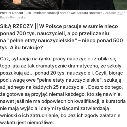
Premier Donald Tusk i minister edukacji narodowej Barbara Nowacka
/ Źródło:
PAP
/
Radek Pietruszka
SIŁĄ RZECZY || W Polsce pracuje w sumie nieco
ponad 700 tys. nauczycieli, a po przeliczeniu
na "pełne etaty nauczycielskie" – nieco ponad 500
tys. A ilu brakuje?
Cóż, sytuacja na rynku pracy nauczycieli zrobiła się
tego lata aż tak dramatycznie dramatyczna, że szkoły
poszukują aż… ponad 20 tys. nauczycieli. Czyli, biorąc
pod uwagę owe "pełne etaty nauczycielskie", szukają
aż jednego na każdych 25 nauczycieli. Doszło do tego,
że gotowe są przyjąć niemal każdego, kto się nawinie,
nawet jeśli nie ma odpowiednich kwalifikacji, a kuratoria
nie mają wyjścia i całymi tysiącami zatwierdzają
wnioski o ich zatrudnienie, bo bez ich zgody załatanie
wakatu jest niemożliwe.