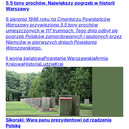
5,5 tony prochów. Największy pogrzeb w historii
Warszawy
6 sierpnia 1946 roku na Cmentarzu Powstańców
Warszawy przywieziono 5,5 tony prochów
umieszczonych w 117 trumnach. Tego dnia odbył się
pogrzeb Polaków zamordowanych i spalonych przez
Niemców w pierwszych dniach Powstania
Warszawskiego.
II wojna światowa
Powstanie Warszawskie
Armia
Krajowa
Historia
Ludzie
Kraj
Sikorski: Wara panu prezydentowi od rządzenia
Polską