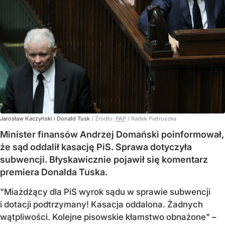
Jarosław Kaczyński i Donald Tusk
/ Źródło:
PAP
/
Radek Pietruszka
Minister finansów Andrzej Domański poinformował,
że sąd oddalił kasację PiS. Sprawa dotyczyła
subwencji. Błyskawicznie pojawił się komentarz
premiera Donalda Tuska.
"Miażdżący dla PiS wyrok sądu w sprawie subwencji
i dotacji podtrzymany! Kasacja oddalona. Żadnych
wątpliwości. Kolejne pisowskie kłamstwo obnażone" –