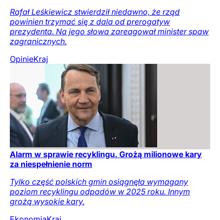
Rafał Leśkiewicz stwierdził niedawno, że rząd
powinien trzymać się z dala od prerogatyw
prezydenta. Na jego słowa zareagował minister spaw
zagranicznych.
Opinie
Kraj
Alarm w sprawie recyklingu. Grożą milionowe kary
za niespełnienie norm
Tylko część polskich gmin osiągnęła wymagany
poziom recyklingu odpadów w 2025 roku. Innym
grożą wysokie kary.
Ekonomia
Kraj