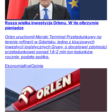
Rusza wielka inwestycja Orlenu. W tle olbrzymie
pieniądze
Orlen uruchomił Morski Terminal Przeładunkowy na
terenie rafinerii w Gdańsku, jedną z kluczowych
inwestycji logistycznych Grupy, o docelowej zdolności
przeładunkowej ponad 1,8-2 mln ton ładunków
rocznie, podała spółka.
Ekonomia
Kraj
Opinie