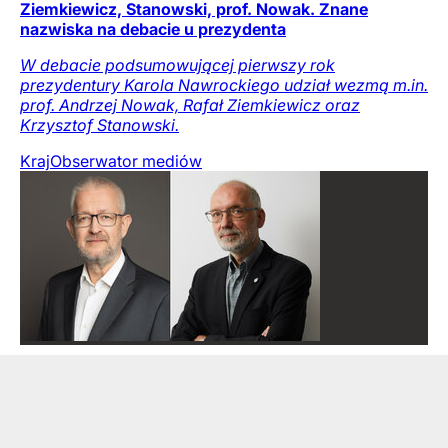
Ziemkiewicz, Stanowski, prof. Nowak. Znane
nazwiska na debacie u prezydenta
W debacie podsumowującej pierwszy rok
prezydentury Karola Nawrockiego udział wezmą m.in.
prof. Andrzej Nowak, Rafał Ziemkiewicz oraz
Krzysztof Stanowski.
Kraj
Obserwator mediów