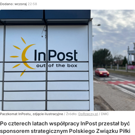
Dodano:
wczoraj
22:58
Paczkomat InPostu, zdjęcie ilustracyjne
/ Źródło:
DoRzeczy.pl
/
DMC
Po czterech latach współpracy InPost przestał być
sponsorem strategicznym Polskiego Związku Piłki