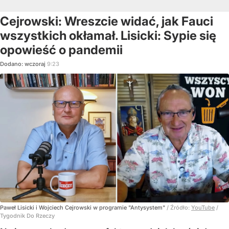
Cejrowski: Wreszcie widać, jak Fauci
wszystkich okłamał. Lisicki: Sypie się
opowieść o pandemii
Dodano:
wczoraj
9:23
Paweł Lisicki i Wojciech Cejrowski w programie "Antysystem"
/ Źródło:
YouTube
/
Tygodnik Do Rzeczy