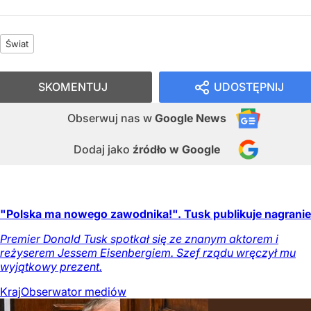
Świat
SKOMENTUJ
UDOSTĘPNIJ
Obserwuj nas
w
Google News
Dodaj jako
źródło w Google
"Polska ma nowego zawodnika!". Tusk publikuje nagranie
Premier Donald Tusk spotkał się ze znanym aktorem i
reżyserem Jessem Eisenbergiem. Szef rządu wręczył mu
wyjątkowy prezent.
Kraj
Obserwator mediów