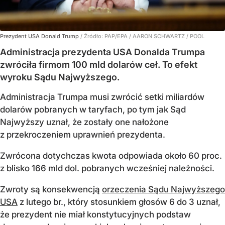
Prezydent USA Donald Trump
/ Źródło:
PAP/EPA
/
AARON SCHWARTZ / POOL
Administracja prezydenta USA Donalda Trumpa
zwróciła firmom 100 mld dolarów ceł. To efekt
wyroku Sądu Najwyższego.
Administracja Trumpa musi zwrócić setki miliardów
dolarów pobranych w taryfach, po tym jak Sąd
Najwyższy uznał, że zostały one nałożone
z przekroczeniem uprawnień prezydenta.
Zwrócona dotychczas kwota odpowiada około 60 proc.
z blisko 166 mld dol. pobranych wcześniej należności.
Zwroty są konsekwencją
orzeczenia Sądu Najwyższego
USA
z lutego br., który stosunkiem głosów 6 do 3 uznał,
że prezydent nie miał konstytucyjnych podstaw