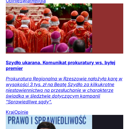
Opinie
Świat
Religia
Szydło ukarana. Komunikat prokuratury ws. byłej
premier
Prokuratura Regionalna w Rzeszowie nałożyła karę w
wysokości 3 tys. zł na Beatę Szydło za kilkukrotne
niestawiennictwo na przesłuchanie w charakterze
świadka w śledztwie dotyczącym kampanii
"Sprawiedliwe sądy".
Kraj
Opinie