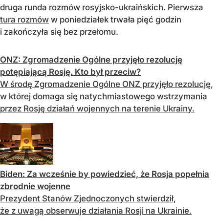
druga runda rozmów rosyjsko-ukraińskich.
Pierwsza
tura rozmów
w poniedziałek trwała pięć godzin
i zakończyła się bez przełomu.
ONZ: Zgromadzenie Ogólne przyjęło rezolucję
potępiającą Rosję. Kto był przeciw?
W środę Zgromadzenie Ogólne ONZ przyjęło rezolucję,
w której domaga się natychmiastowego wstrzymania
przez Rosję działań wojennych na terenie Ukrainy.
Biden: Za wcześnie by powiedzieć, że Rosja popełnia
zbrodnie wojenne
Prezydent Stanów Zjednoczonych stwierdził,
że z uwagą obserwuje działania Rosji na Ukrainie.