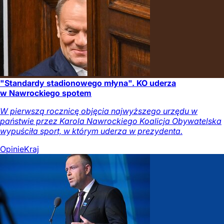
"Standardy stadionowego młyna". KO uderza
w Nawrockiego spotem
W pierwszą rocznicę objęcia najwyższego urzędu w
państwie przez Karola Nawrockiego Koalicja Obywatelska
wypuściła sport, w którym uderza w prezydenta.
Opinie
Kraj