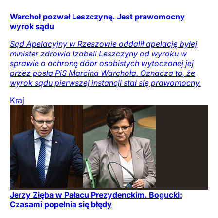
Warchoł pozwał Leszczynę. Jest prawomocny
wyrok sądu
Sąd Apelacyjny w Rzeszowie oddalił apelację byłej
minister zdrowia Izabeli Leszczyny od wyroku w
sprawie o ochronę dóbr osobistych wytoczonej jej
przez posła PiS Marcina Warchoła. Oznacza to, że
wyrok sądu pierwszej instancji stał się prawomocny.
Kraj
Jerzy Zięba w Pałacu Prezydenckim. Bogucki:
Czasami popełnia się błędy