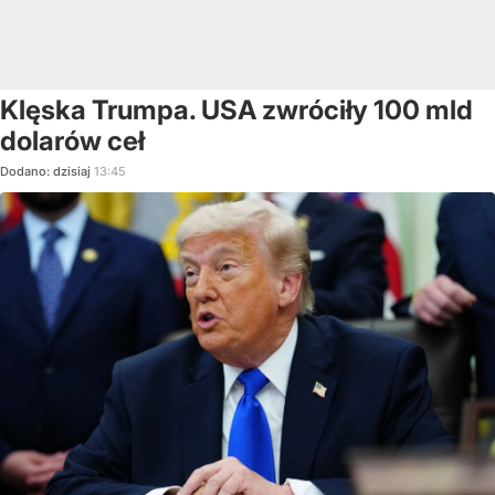
Klęska Trumpa. USA zwróciły 100 mld
dolarów ceł
Dodano:
dzisiaj
13:45