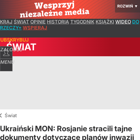
ROZWIŃ
▼
KRAJ
ŚWIAT
OPINIE
HISTORIA
TYGODNIK
KSIĄŻKI
WIDEO
DO
RZECZY+
WSPIERAJ
SUBSKRYBUJ
ŚWIAT
ZALOGUJ
MENU
Świat
Ukraiński MON: Rosjanie stracili tajne
dokumenty dotyczące planów inwazji