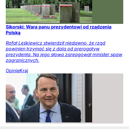
Sikorski: Wara panu prezydentowi od rządzenia
Polską
Rafał Leśkiewicz stwierdził niedawno, że rząd
powinien trzymać się z dala od prerogatyw
prezydenta. Na jego słowa zareagował minister spaw
zagranicznych.
Opinie
Kraj