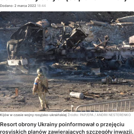
Dodano:
2
marca
2022
18:44
Kijów w czasie wojny rosyjsko-ukraińskiej
Źródło:
PAP/EPA
/
ANDRII NESTERENKO
Resort obrony Ukrainy poinformował o przejęciu
rosyjskich planów zawierających szczegóły inwazji.