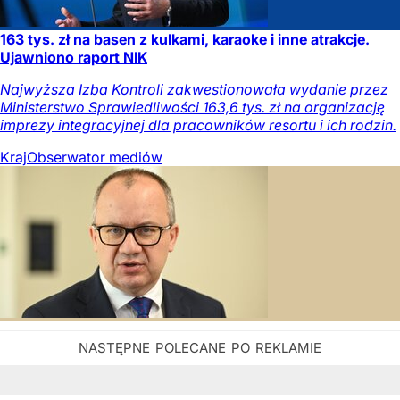
163 tys. zł na basen z kulkami, karaoke i inne atrakcje.
Ujawniono raport NIK
Najwyższa Izba Kontroli zakwestionowała wydanie przez
Ministerstwo Sprawiedliwości 163,6 tys. zł na organizację
imprezy integracyjnej dla pracowników resortu i ich rodzin.
Kraj
Obserwator mediów