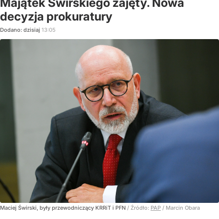
Majątek Świrskiego zajęty. Nowa
decyzja prokuratury
Dodano:
dzisiaj
13:05
Maciej Świrski, były przewodniczący KRRiT i PFN
/ Źródło:
PAP
/
Marcin Obara