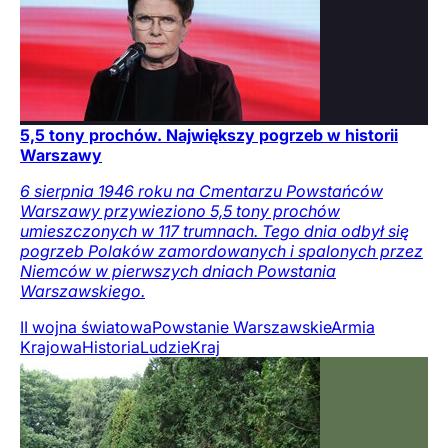
5,5 tony prochów. Największy pogrzeb w historii
Warszawy
6 sierpnia 1946 roku na Cmentarzu Powstańców
Warszawy przywieziono 5,5 tony prochów
umieszczonych w 117 trumnach. Tego dnia odbył się
pogrzeb Polaków zamordowanych i spalonych przez
Niemców w pierwszych dniach Powstania
Warszawskiego.
II wojna światowa
Powstanie Warszawskie
Armia
Krajowa
Historia
Ludzie
Kraj