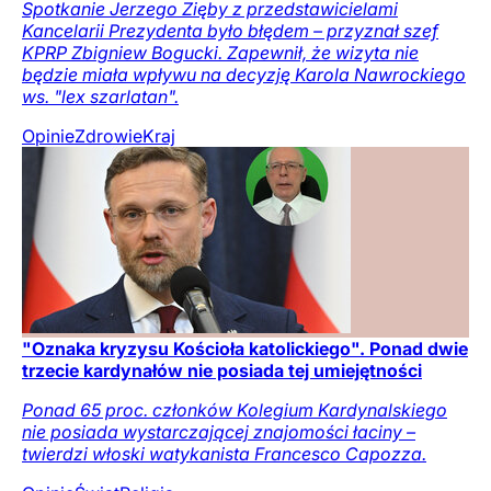
Spotkanie Jerzego Zięby z przedstawicielami
Kancelarii Prezydenta było błędem – przyznał szef
KPRP Zbigniew Bogucki. Zapewnił, że wizyta nie
będzie miała wpływu na decyzję Karola Nawrockiego
ws. "lex szarlatan".
Opinie
Zdrowie
Kraj
"Oznaka kryzysu Kościoła katolickiego". Ponad dwie
trzecie kardynałów nie posiada tej umiejętności
Ponad 65 proc. członków Kolegium Kardynalskiego
nie posiada wystarczającej znajomości łaciny –
twierdzi włoski watykanista Francesco Capozza.