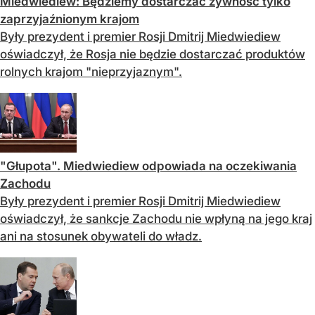
Miedwiediew: Będziemy dostarczać żywność tylko
zaprzyjaźnionym krajom
Były prezydent i premier Rosji Dmitrij Miedwiediew
oświadczył, że Rosja nie będzie dostarczać produktów
rolnych krajom "nieprzyjaznym".
"Głupota". Miedwiediew odpowiada na oczekiwania
Zachodu
Były prezydent i premier Rosji Dmitrij Miedwiediew
oświadczył, że sankcje Zachodu nie wpłyną na jego kraj
ani na stosunek obywateli do władz.