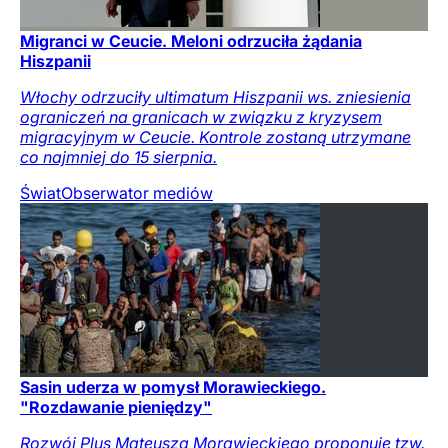
Migranci w Ceucie. Meloni odrzuciła żądania
Hiszpanii
Włochy odrzuciły ultimatum Hiszpanii ws. zniesienia
ograniczeń na granicach w związku z kryzysem
migracyjnym w Ceucie. Kontrole zostaną utrzymane
co najmniej do 15 sierpnia.
Świat
Obserwator mediów
Sasin uderza w pomysł Morawieckiego.
"Rozdawanie pieniędzy"
Rozwój Plus Mateusza Morawieckiego proponuje tzw.