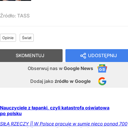
Źródło:
TASS
Opinie
Świat
SKOMENTUJ
UDOSTĘPNIJ
Obserwuj nas
w
Google News
Dodaj jako
źródło w Google
Nauczyciele z łapanki, czyli katastrofa oświatowa
po polsku
SIŁĄ RZECZY || W Polsce pracuje w sumie nieco ponad 700