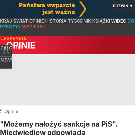
ROZWIŃ
▼
KRAJ
ŚWIAT
OPINIE
HISTORIA
TYGODNIK
KSIĄŻKI
WIDEO
DO
RZECZY+
WSPIERAJ
SUBSKRYBUJ
OPINIE
ZALOGUJ
MENU
Opinie
"Możemy nałożyć sankcje na PiS".
Miedwiediew odpowiada