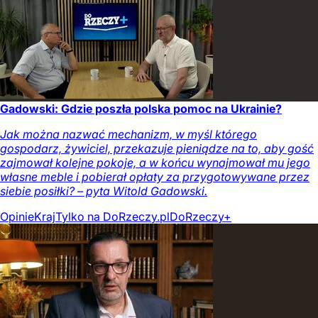
Gadowski: Gdzie poszła polska pomoc na Ukrainie?
Jak można nazwać mechanizm, w myśl którego
gospodarz, żywiciel, przekazuje pieniądze na to, aby gość
zajmował kolejne pokoje, a w końcu wynajmował mu jego
własne meble i pobierał opłaty za przygotowywane przez
siebie posiłki? – pyta Witold Gadowski.
Opinie
Kraj
Tylko na DoRzeczy.pl
DoRzeczy+