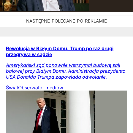
Rewolucja w Białym Domu. Trump po raz drugi
przegrywa w sądzie
Amerykański sąd ponownie wstrzymał budowę sali
balowej przy Białym Domu. Administracja prezydenta
USA Donalda Trumpa zapowiada odwołanie.
Świat
Obserwator mediów