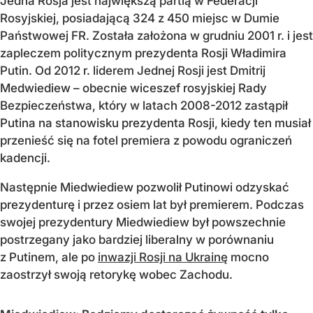
Jedna Rosja jest największą partią w Federacji
Rosyjskiej, posiadającą 324 z 450 miejsc w Dumie
Państwowej FR. Została założona w grudniu 2001 r. i jest
zapleczem politycznym prezydenta Rosji Władimira
Putin. Od 2012 r. liderem Jednej Rosji jest Dmitrij
Medwiediew – obecnie wiceszef rosyjskiej Rady
Bezpieczeństwa, który w latach 2008-2012 zastąpił
Putina na stanowisku prezydenta Rosji, kiedy ten musiał
przenieść się na fotel premiera z powodu ograniczeń
kadencji.
Następnie Miedwiediew pozwolił Putinowi odzyskać
prezydenturę i przez osiem lat był premierem. Podczas
swojej prezydentury Miedwiediew był powszechnie
postrzegany jako bardziej liberalny w porównaniu
z Putinem, ale po
inwazji Rosji na Ukrainę
mocno
zaostrzył swoją retorykę wobec Zachodu.