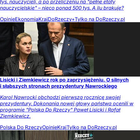
tys. nauczycieli, a po przeliczeniu na "pełne etaty
nauczycielskie" – nieco ponad 500 tys. A ilu brakuje?
Opinie
Ekonomia
Kraj
DoRzeczy+
Tylko na DoRzeczy.pl
Lisicki i Ziemkiewicz rok po zaprzysiężeniu. O silnych
i słabszych stronach prezydentury Nawrockiego
Karol Nawrocki obchodzi pierwszą rocznicę swojej
prezydentury. Dokonania nowej głowy państwa ocenili w
programie "Polska Do Rzeczy" Paweł Lisicki i Rafał
Ziemkiewicz.
Polska Do Rzeczy
Opinie
Kraj
Tylko na DoRzeczy.pl