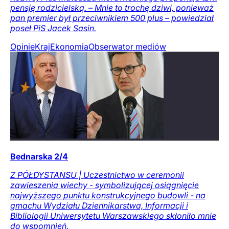
pensję rodzicielską. – Mnie to trochę dziwi, ponieważ
pan premier był przeciwnikiem 500 plus – powiedział
poseł PiS Jacek Sasin.
Opinie
Kraj
Ekonomia
Obserwator mediów
Bednarska 2/4
Z PÓŁDYSTANSU | Uczestnictwo w ceremonii
zawieszenia wiechy - symbolizującej osiągnięcie
najwyższego punktu konstrukcyjnego budowli - na
gmachu Wydziału Dziennikarstwa, Informacji i
Bibliologii Uniwersytetu Warszawskiego skłoniło mnie
do wspomnień.