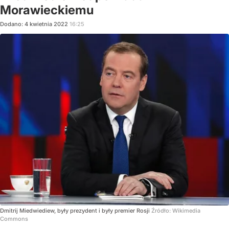
Morawieckiemu
Dodano:
4
kwietnia
2022
16:25
Dmitrij Miedwiediew, były prezydent i były premier Rosji
Źródło:
Wikimedia
Commons