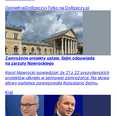
Opinie
Kraj
DoRzeczy+
Tylko na DoRzeczy.pl
Zamrożone projekty ustaw. Sejm odpowiada
na zarzuty Nawrockiego
Karol Nawrocki powiedział, że 21 z 22 prezydenckich
projektów utknęło w sejmowej zamrażarce. Na słowa
głowy państwa zareagowała Kancelaria Sejmu.
Kraj