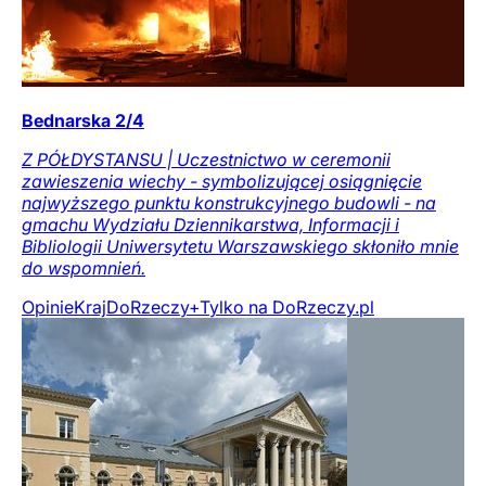
Bednarska 2/4
Z PÓŁDYSTANSU | Uczestnictwo w ceremonii
zawieszenia wiechy - symbolizującej osiągnięcie
najwyższego punktu konstrukcyjnego budowli - na
gmachu Wydziału Dziennikarstwa, Informacji i
Bibliologii Uniwersytetu Warszawskiego skłoniło mnie
do wspomnień.
Opinie
Kraj
DoRzeczy+
Tylko na DoRzeczy.pl