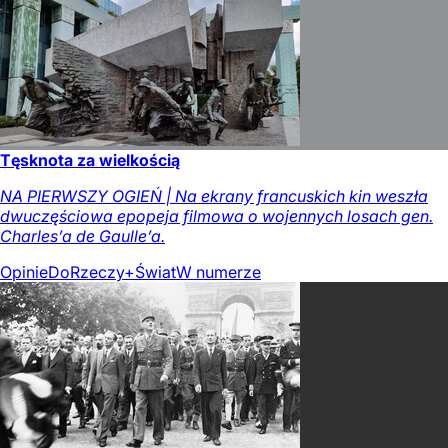
Tęsknota za wielkością
NA PIERWSZY OGIEŃ | Na ekrany francuskich kin weszła
dwuczęściowa epopeja filmowa o wojennych losach gen.
Charles’a de Gaulle’a.
Opinie
DoRzeczy+
Świat
W numerze