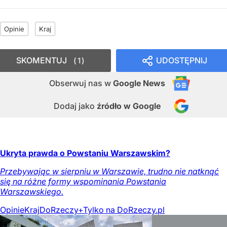
Opinie
Kraj
SKOMENTUJ
UDOSTĘPNIJ
1
Obserwuj nas
w
Google News
Dodaj jako
źródło w Google
Ukryta prawda o Powstaniu Warszawskim?
Przebywając w sierpniu w Warszawie, trudno nie natknąć
się na różne formy wspominania Powstania
Warszawskiego.
Opinie
Kraj
DoRzeczy+
Tylko na DoRzeczy.pl