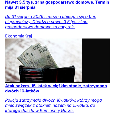
Nawet 3,5 tys. zł na gospodarstwo domowe. Termin
mija 31 sierpnia
Do 31 sierpnia 2026 r. można ubiegać się o bon
ciepłowniczy. Chodzi o nawet 3,5 tys. zł na
gospodarstwo domowe za cały rok.
Ekonomia
Kraj
Atak nożem. 15-latek w ciężkim stanie, zatrzymano
dwóch 16-latków
Policja zatrzymała dwóch 16-latków, którzy mogą
mieć związek z atakiem nożem na 15-latka, do
którego doszło w Kamiennej Górze.