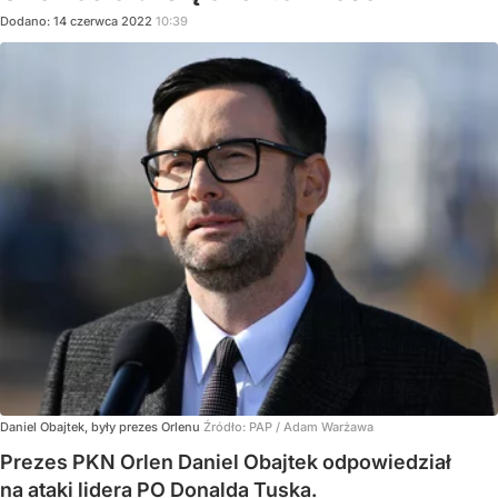
Dodano:
14
czerwca
2022
10:39
Daniel Obajtek, były prezes Orlenu
Źródło:
PAP
/
Adam Warżawa
Prezes PKN Orlen Daniel Obajtek odpowiedział
na ataki lidera PO Donalda Tuska.