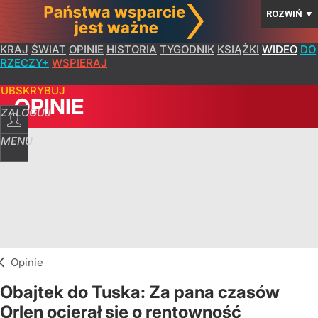
ROZWIŃ
▼
KRAJ
ŚWIAT
OPINIE
HISTORIA
TYGODNIK
KSIĄŻKI
WIDEO
DO
RZECZY+
WSPIERAJ
SUBSKRYBUJ
OPINIE
ZALOGUJ
MENU
Opinie
Obajtek do Tuska: Za pana czasów
Orlen ocierał się o rentowność