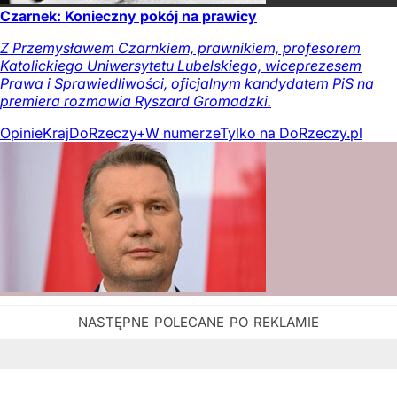
Czarnek: Konieczny pokój na prawicy
Z Przemysławem Czarnkiem, prawnikiem, profesorem
Katolickiego Uniwersytetu Lubelskiego, wiceprezesem
Prawa i Sprawiedliwości, oficjalnym kandydatem PiS na
premiera rozmawia Ryszard Gromadzki.
Opinie
Kraj
DoRzeczy+
W numerze
Tylko na DoRzeczy.pl