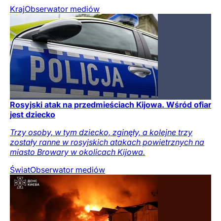
Kraj
Obserwator mediów
Rosyjski atak na przedmieściach Kijowa. Wśród ofiar
jest dziecko
Trzy osoby, w tym dziecko, zginęły, a kolejne trzy
zostały ranne w rosyjskich atakach powietrznych na
miasto Browary w okolicach Kijowa.
Świat
Obserwator mediów