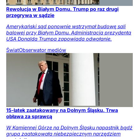
Rewolucja w Białym Domu. Trump po raz drugi
przegrywa w sądzie
Amerykański sąd ponownie wstrzymał budowę sali
balowej przy Białym Domu. Administracja prezydenta
USA Donalda Trumpa zapowiada odwołanie.
Świat
Obserwator mediów
15-latek zaatakowany na Dolnym Śląsku. Trwa
obława za sprawcą
W Kamiennej Górze na Dolnym Śląsku napastnik bądź
grupa zaatakowała niebezpiecznym narzędziem