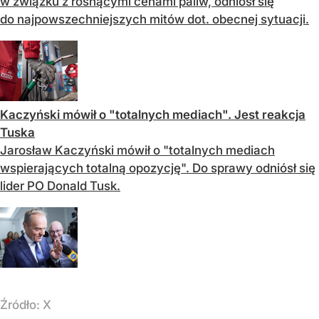
w związku z rosnącymi cenami paliw, odniósł się
do najpowszechniejszych mitów dot. obecnej sytuacji.
Kaczyński mówił o "totalnych mediach". Jest reakcja
Tuska
Jarosław Kaczyński mówił o "totalnych mediach
wspierających totalną opozycję". Do sprawy odniósł się
lider PO Donald Tusk.
Źródło:
X