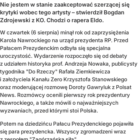
Nie jestem w stanie zaakceptować szerzącej się
krytyki wobec tego artysty – stwierdził Bogdan
Zdrojewski z KO. Chodzi o rapera Eldo.
W czwartek (6 sierpnia) minął rok od zaprzysiężenia
Karola Nawrockiego na urząd prezydenta RP. Przed
Pałacem Prezydenckim odbyła się specjalna
uroczystość. Wydarzenie rozpoczęło się od debaty
z udziałem historyka prof. Andrzeja Nowaka, publicysty
tygodnika "Do Rzeczy" Rafała Ziemkiewicza
i założyciela Kanału Zero Krzysztofa Stanowskiego
oraz moderującej rozmowę Doroty Gawryluk z Polsat
News. Rozmówcy ocenili pierwszy rok prezydentury
Nawrockiego, a także mówili o najważniejszych
wyzwaniach, przed którymi stoi Polska.
Potem na dziedzińcu Pałacu Prezydenckiego pojawiła
się para prezydencka. Wszyscy zgromadzeni wraz
z zespołem "Zagórzańska siła"...