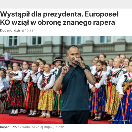
Wystąpił dla prezydenta. Europoseł
KO wziął w obronę znanego rapera
Dodano:
dzisiaj
10:29
Raper Eldo
/ Źródło:
Mikołaj Bujak / KPRP