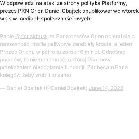
W odpowiedzi na ataki ze strony polityka Platformy,
prezes PKN Orlen Daniel Obajtek opublikował we wtorek
wpis w mediach społecznościowych.
Panie
@donaldtusk
za Pana czasów Orlen ocierał się o
rentowność, mafie paliwowe zarabiały krocie, a jeden
Prezes Orlenu w pół roku zarobił 6 mln zł. Odnośnie
pałaców, to nieruchomość, o której Pan mówi
przekazałem nieodpłatnie fundacji. Zachęcam Pana
kolegów żeby zrobili to samo
— Daniel Obajtek (@DanielObajtek)
June 14, 2022