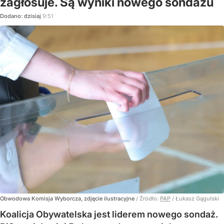
zagłosuje. Są wyniki nowego sondażu
Dodano:
dzisiaj
9:51
Obwodowa Komisja Wyborcza, zdjęcie ilustracyjne
/ Źródło:
PAP
/
Łukasz Gągulski
Koalicja Obywatelska jest liderem nowego sondaż.