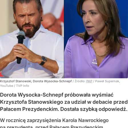
Krzysztof Stanowski, Dorota Wysocka-Schnepf
/ Źródło:
PAP
/
Paweł Supernak,
YouTube / TVP Info
Dorota Wysocka-Schnepf próbowała wyśmiać
Krzysztofa Stanowskiego za udział w debacie przed
Pałacem Prezydenckim. Dostała szybką odpowiedź.
W rocznicę zaprzysiężenia Karola Nawrockiego
na prezydenta, przed Pałacem Prezydenckim