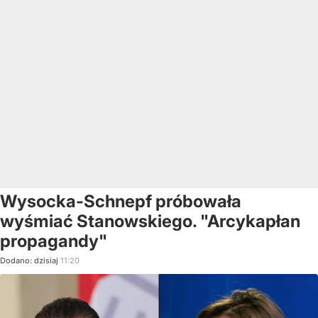
Wysocka-Schnepf próbowała
wyśmiać Stanowskiego. "Arcykapłan
propagandy"
Dodano:
dzisiaj
11:20