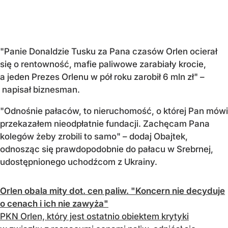
"Panie Donaldzie Tusku za Pana czasów Orlen ocierał
się o rentowność, mafie paliwowe zarabiały krocie,
a jeden Prezes Orlenu w pół roku zarobił 6 mln zł" –
napisał biznesman.
"Odnośnie pałaców, to nieruchomość, o której Pan mówi
przekazałem nieodpłatnie fundacji. Zachęcam Pana
kolegów żeby zrobili to samo" – dodaj Obajtek,
odnosząc się prawdopodobnie do pałacu w Srebrnej,
udostępnionego uchodźcom z Ukrainy.
Orlen obala mity dot. cen paliw. "Koncern nie decyduje
o cenach i ich nie zawyża"
PKN Orlen, który jest ostatnio obiektem krytyki