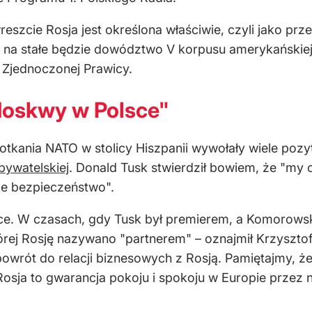
wreszcie Rosja jest określona właściwie, czyli jako pr
ce na stałe będzie dowództwo V korpusu amerykańskiej
 Zjednoczonej Prawicy.
Moskwy w Polsce"
otkania NATO w stolicy Hiszpanii wywołały wiele po
ywatelskiej
. Donald Tusk stwierdził bowiem, że "my o
sze bezpieczeństwo".
ce. W czasach, gdy Tusk był premierem, a Komorows
której Rosję nazywano "partnerem" – oznajmił Krzyszt
powrót do relacji biznesowych z Rosją. Pamiętajmy, ż
sja to gwarancja pokoju i spokoju w Europie przez naj