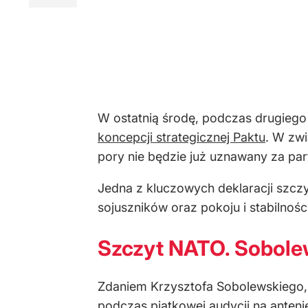
W ostatnią środę, podczas drugiego
koncepcji strategicznej Paktu
. W zwi
pory nie będzie już uznawany za par
Jedna z kluczowych deklaracji szcz
sojuszników oraz pokoju i stabilnoś
Szczyt NATO. Sobole
Zdaniem Krzysztofa Sobolewskiego, 
podczas piątkowej audycji na anteni