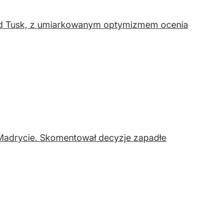
ald Tusk, z umiarkowanym optymizmem ocenia
 Madrycie. Skomentował decyzje zapadłe