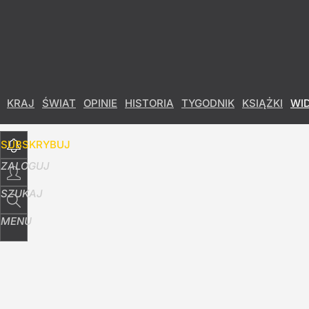
Udostępnij
4
Skomentuj
KRAJ
ŚWIAT
OPINIE
HISTORIA
TYGODNIK
KSIĄŻKI
WI
SUBSKRYBUJ
ZALOGUJ
SZUKAJ
MENU