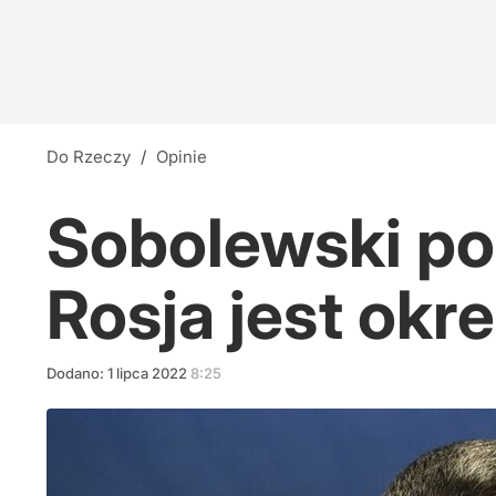
Do Rzeczy
/
Opinie
Sobolewski po
Rosja jest okr
Dodano:
1
lipca
2022
8:25