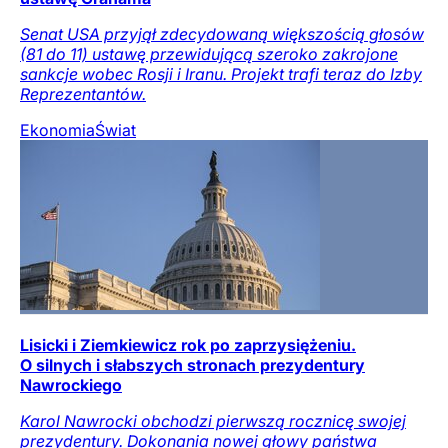
Senat USA przyjął zdecydowaną większością głosów
(81 do 11) ustawę przewidującą szeroko zakrojone
sankcje wobec Rosji i Iranu. Projekt trafi teraz do Izby
Reprezentantów.
Ekonomia
Świat
Lisicki i Ziemkiewicz rok po zaprzysiężeniu.
O silnych i słabszych stronach prezydentury
Nawrockiego
Karol Nawrocki obchodzi pierwszą rocznicę swojej
prezydentury. Dokonania nowej głowy państwa