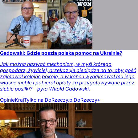
Gadowski: Gdzie poszła polska pomoc na Ukrainie?
Jak można nazwać mechanizm, w myśl którego
gospodarz, żywiciel, przekazuje pieniądze na to, aby gość
zajmował kolejne pokoje, a w końcu wynajmował mu jego
własne meble i pobierał opłaty za przygotowywane przez
siebie posiłki? – pyta Witold Gadowski.
Opinie
Kraj
Tylko na DoRzeczy.pl
DoRzeczy+