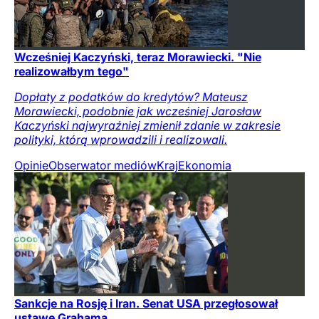
Wcześniej Kaczyński, teraz Morawiecki. "Nie
realizowałbym tego"
Dopłaty z podatków do kredytów? Mateusz
Morawiecki, podobnie jak wcześniej Jarosław
Kaczyński najwyraźniej zmienił zdanie w zakresie
polityki, którą wprowadzili i realizowali.
Opinie
Obserwator mediów
Kraj
Ekonomia
Sankcje na Rosję i Iran. Senat USA przegłosował
ustawę Grahama