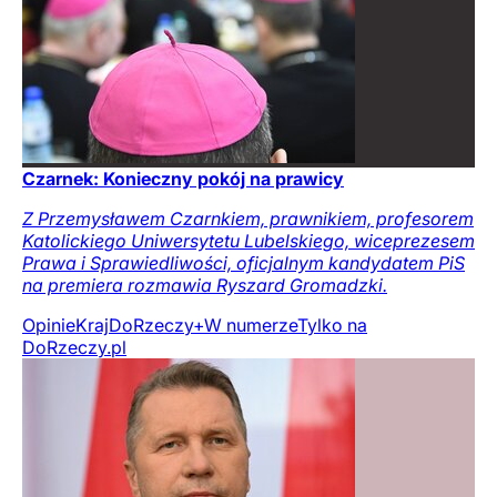
Czarnek: Konieczny pokój na prawicy
Z Przemysławem Czarnkiem, prawnikiem, profesorem
Katolickiego Uniwersytetu Lubelskiego, wiceprezesem
Prawa i Sprawiedliwości, oficjalnym kandydatem PiS
na premiera rozmawia Ryszard Gromadzki.
Opinie
Kraj
DoRzeczy+
W numerze
Tylko na
DoRzeczy.pl