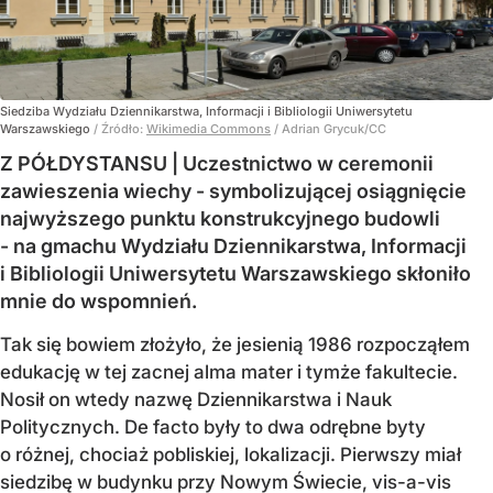
Siedziba Wydziału Dziennikarstwa, Informacji i Bibliologii Uniwersytetu
Warszawskiego
/ Źródło:
Wikimedia Commons
/
Adrian Grycuk/CC
Z PÓŁDYSTANSU | Uczestnictwo w ceremonii
zawieszenia wiechy - symbolizującej osiągnięcie
najwyższego punktu konstrukcyjnego budowli
- na gmachu Wydziału Dziennikarstwa, Informacji
i Bibliologii Uniwersytetu Warszawskiego skłoniło
mnie do wspomnień.
Tak się bowiem złożyło, że jesienią 1986 rozpocząłem
edukację w tej zacnej alma mater i tymże fakultecie.
Nosił on wtedy nazwę Dziennikarstwa i Nauk
Politycznych. De facto były to dwa odrębne byty
o różnej, chociaż pobliskiej, lokalizacji. Pierwszy miał
siedzibę w budynku przy Nowym Świecie, vis-a-vis