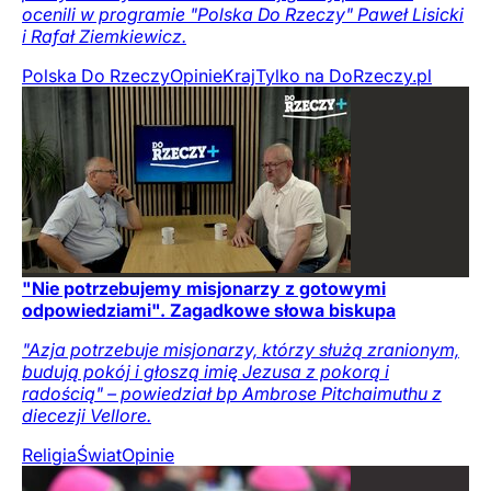
ocenili w programie "Polska Do Rzeczy" Paweł Lisicki
i Rafał Ziemkiewicz.
Polska Do Rzeczy
Opinie
Kraj
Tylko na DoRzeczy.pl
"Nie potrzebujemy misjonarzy z gotowymi
odpowiedziami". Zagadkowe słowa biskupa
"Azja potrzebuje misjonarzy, którzy służą zranionym,
budują pokój i głoszą imię Jezusa z pokorą i
radością" – powiedział bp Ambrose Pitchaimuthu z
diecezji Vellore.
Religia
Świat
Opinie