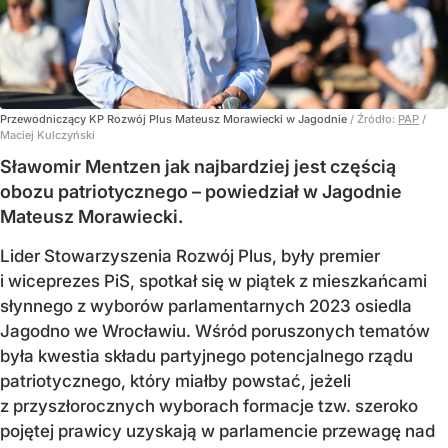
Przewodniczący KP Rozwój Plus Mateusz Morawiecki w Jagodnie
/ Źródło:
PAP
/
Maciej Kulczyński
Sławomir Mentzen jak najbardziej jest częścią
obozu patriotycznego – powiedział w Jagodnie
Mateusz Morawiecki.
Lider Stowarzyszenia Rozwój Plus, były premier
i wiceprezes PiS, spotkał się w piątek z mieszkańcami
słynnego z wyborów parlamentarnych 2023 osiedla
Jagodno we Wrocławiu. Wśród poruszonych tematów
była kwestia składu partyjnego potencjalnego rządu
patriotycznego, który miałby powstać, jeżeli
z przyszłorocznych wyborach formacje tzw. szeroko
pojętej prawicy uzyskają w parlamencie przewagę nad