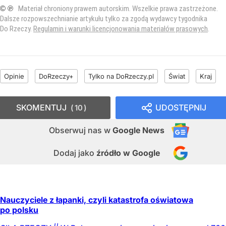
© ℗
Materiał chroniony prawem autorskim. Wszelkie prawa zastrzeżone.
Dalsze rozpowszechnianie artykułu tylko za zgodą wydawcy tygodnika
Do Rzeczy.
Regulamin i warunki licencjonowania materiałów prasowych
.
Opinie
DoRzeczy+
Tylko na DoRzeczy.pl
Świat
Kraj
SKOMENTUJ
UDOSTĘPNIJ
10
Obserwuj nas
w
Google News
Dodaj jako
źródło w Google
Nauczyciele z łapanki, czyli katastrofa oświatowa
po polsku