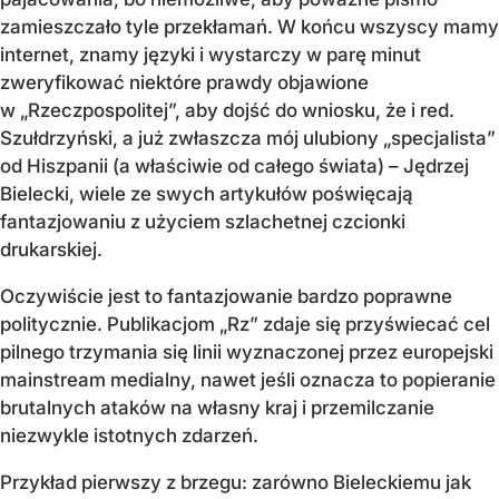
zamieszczało tyle przekłamań. W końcu wszyscy mamy
internet, znamy języki i wystarczy w parę minut
zweryfikować niektóre prawdy objawione
w „Rzeczpospolitej”, aby dojść do wniosku, że i red.
Szułdrzyński, a już zwłaszcza mój ulubiony „specjalista”
od Hiszpanii (a właściwie od całego świata) – Jędrzej
Bielecki, wiele ze swych artykułów poświęcają
fantazjowaniu z użyciem szlachetnej czcionki
drukarskiej.
Oczywiście jest to fantazjowanie bardzo poprawne
politycznie. Publikacjom „Rz” zdaje się przyświecać cel
pilnego trzymania się linii wyznaczonej przez europejski
mainstream medialny, nawet jeśli oznacza to popieranie
brutalnych ataków na własny kraj i przemilczanie
niezwykle istotnych zdarzeń.
Przykład pierwszy z brzegu: zarówno Bieleckiemu jak