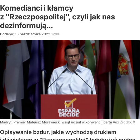
Komedianci i kłamcy
z "Rzeczpospolitej", czyli jak nas
dezinformują…
Dodano:
15
października
2022
12:00
Madryt: Premier Mateusz Morawiecki wziął udział w konwencji partii Vox
Źródło:
X
Opisywanie bzdur, jakie wychodzą drukiem
i dźwiękiem w "Rzeczpospolitej" byłoby już nudne,