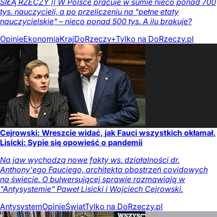
SIŁĄ RZECZY || W Polsce pracuje w sumie nieco ponad 700
tys. nauczycieli, a po przeliczeniu na "pełne etaty
nauczycielskie" – nieco ponad 500 tys. A ilu brakuje?
Opinie
Ekonomia
Kraj
DoRzeczy+
Tylko na DoRzeczy.pl
Cejrowski: Wreszcie widać, jak Fauci wszystkich okłamał.
Lisicki: Sypie się opowieść o pandemii
Na jaw wychodzą nowe fakty ws. działalności dr.
Anthony'ego Fauciego, architekta obostrzeń covidowych
na świecie. O bulwersującej sprawie rozmawiają w
"Antysystemie" Paweł Lisicki i Wojciech Cejrowski.
Antysystem
Opinie
Świat
Tylko na DoRzeczy.pl