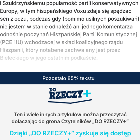
i Szułdrzyńskiemu popularność partii konserwatywnych
Europy, w tym hiszpańskiego Voxu zdaje się spędzać
sen z oczu, podczas gdy (pomimo usilnych poszukiwań)
nie jestem w stanie odnaleźć ani jednego komentarza
odnośnie poczynań Hiszpańskiej Partii Komunistycznej
(PCE i IU) wchodzącej w skład koalicyjnego rządu
Hiszpanii, który notabene zachwalany jest przez
Bieleckiego w jego ostatnim podkaście.
Pozostało 85% tekstu
Ten i wiele innych artykułów można przeczytać
dołączając do grona Czytelników
„DO RZECZY+”
Dzięki „DO RZECZY+” zyskuje się dostęp