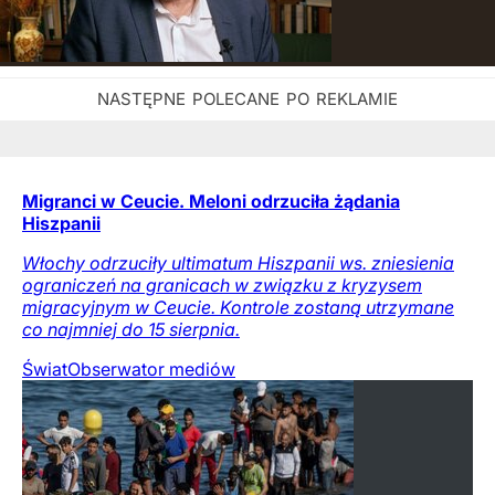
Migranci w Ceucie. Meloni odrzuciła żądania
Hiszpanii
Włochy odrzuciły ultimatum Hiszpanii ws. zniesienia
ograniczeń na granicach w związku z kryzysem
migracyjnym w Ceucie. Kontrole zostaną utrzymane
co najmniej do 15 sierpnia.
Świat
Obserwator mediów