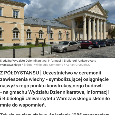
Siedziba Wydziału Dziennikarstwa, Informacji i Bibliologii Uniwersytetu
Warszawskiego
/ Źródło:
Wikimedia Commons
/
Adrian Grycuk/CC
Z PÓŁDYSTANSU | Uczestnictwo w ceremonii
zawieszenia wiechy - symbolizującej osiągnięcie
najwyższego punktu konstrukcyjnego budowli
- na gmachu Wydziału Dziennikarstwa, Informacji
i Bibliologii Uniwersytetu Warszawskiego skłoniło
mnie do wspomnień.