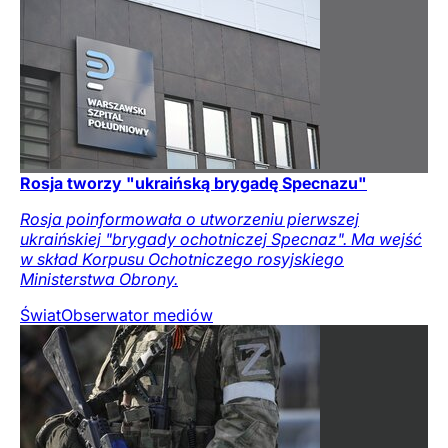
Rosja tworzy "ukraińską brygadę Specnazu"
Rosja poinformowała o utworzeniu pierwszej
ukraińskiej "brygady ochotniczej Specnaz". Ma wejść
w skład Korpusu Ochotniczego rosyjskiego
Ministerstwa Obrony.
Świat
Obserwator mediów