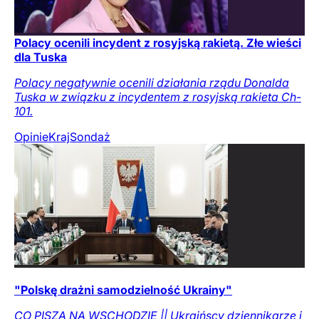
Polacy ocenili incydent z rosyjską rakietą. Złe wieści
dla Tuska
Polacy negatywnie ocenili działania rządu Donalda
Tuska w związku z incydentem z rosyjską rakieta Ch-
101.
Opinie
Kraj
Sondaż
"Polskę drażni samodzielność Ukrainy"
CO PISZĄ NA WSCHODZIE || Ukraińscy dziennikarze i