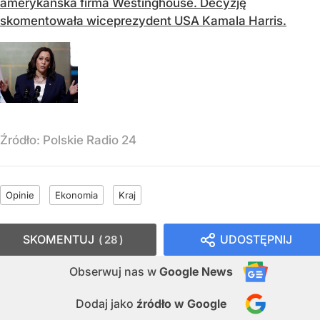
amerykańska firma Westinghouse. Decyzję
skomentowała wiceprezydent USA Kamala Harris.
Źródło:
Polskie Radio 24
Opinie
Ekonomia
Kraj
SKOMENTUJ
UDOSTĘPNIJ
28
Obserwuj nas
w
Google News
Dodaj jako
źródło w Google