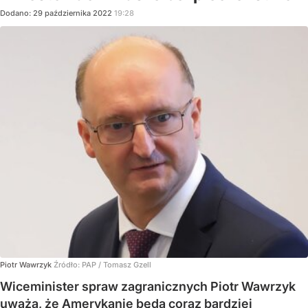
Dodano:
29
października
2022
19:28
Piotr Wawrzyk
Źródło:
PAP
/
Tomasz Gzell
Wiceminister spraw zagranicznych Piotr Wawrzyk
uważa, że Amerykanie będą coraz bardziej