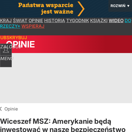
ROZWIŃ
▼
KRAJ
ŚWIAT
OPINIE
HISTORIA
TYGODNIK
KSIĄŻKI
WIDEO
DO
RZECZY+
WSPIERAJ
SUBSKRYBUJ
OPINIE
ZALOGUJ
MENU
Opinie
Wiceszef MSZ: Amerykanie będą
inwestować w nasze bezpieczeństwo