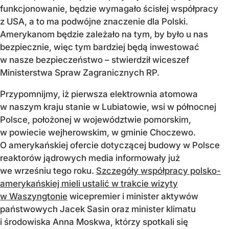
funkcjonowanie, będzie wymagało ścisłej współpracy
z USA, a to ma podwójne znaczenie dla Polski.
Amerykanom będzie zależało na tym, by było u nas
bezpiecznie, więc tym bardziej będą inwestować
w nasze bezpieczeństwo – stwierdził wiceszef
Ministerstwa Spraw Zagranicznych RP.
Przypomnijmy, iż pierwsza elektrownia atomowa
w naszym kraju stanie w Lubiatowie, wsi w północnej
Polsce, położonej w województwie pomorskim,
w powiecie wejherowskim, w gminie Choczewo.
O amerykańskiej ofercie dotyczącej budowy w Polsce
reaktorów jądrowych media informowały już
we wrześniu tego roku.
Szczegóły współpracy polsko-
amerykańskiej mieli ustalić w trakcie wizyty
w Waszyngtonie
wicepremier i minister aktywów
państwowych Jacek Sasin oraz minister klimatu
i środowiska Anna Moskwa, którzy spotkali się