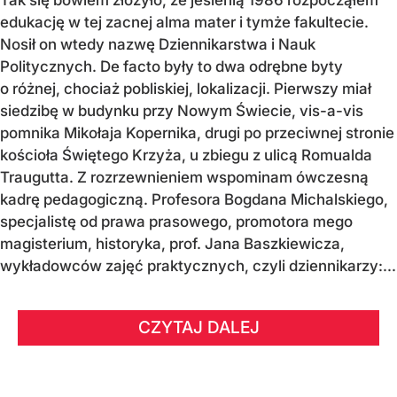
Tak się bowiem złożyło, że jesienią 1986 rozpocząłem
edukację w tej zacnej alma mater i tymże fakultecie.
Nosił on wtedy nazwę Dziennikarstwa i Nauk
Politycznych. De facto były to dwa odrębne byty
o różnej, chociaż pobliskiej, lokalizacji. Pierwszy miał
siedzibę w budynku przy Nowym Świecie, vis-a-vis
pomnika Mikołaja Kopernika, drugi po przeciwnej stronie
kościoła Świętego Krzyża, u zbiegu z ulicą Romualda
Traugutta. Z rozrzewnieniem wspominam ówczesną
kadrę pedagogiczną. Profesora Bogdana Michalskiego,
specjalistę od prawa prasowego, promotora mego
magisterium, historyka, prof. Jana Baszkiewicza,
wykładowców zajęć praktycznych, czyli dziennikarzy:...
CZYTAJ DALEJ