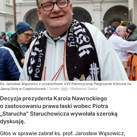
Ks. Jarosław Wąsowicz z uczestnikami XVII Patriotycznej Pielgrzymki Kibiców na
Jasną Górę w Częstochowie
/ Źródło:
PAP
/
Waldemar Deska
Decyzja prezydenta Karola Nawrockiego
o zastosowaniu prawa łaski wobec Piotra
„Starucha” Staruchowicza wywołała szeroką
dyskusję.
Głos w sprawie zabrał ks. prof. Jarosław Wąsowicz,