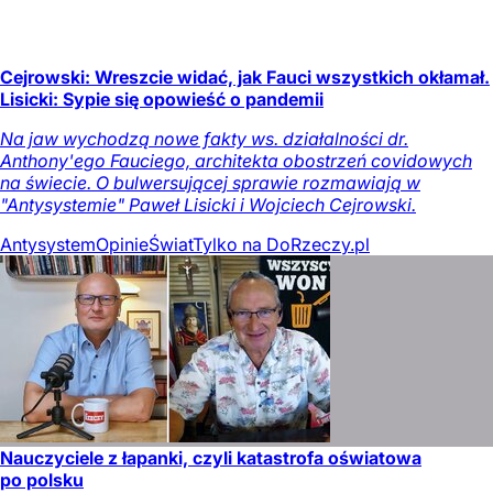
Cejrowski: Wreszcie widać, jak Fauci wszystkich okłamał.
Lisicki: Sypie się opowieść o pandemii
Na jaw wychodzą nowe fakty ws. działalności dr.
Anthony'ego Fauciego, architekta obostrzeń covidowych
na świecie. O bulwersującej sprawie rozmawiają w
"Antysystemie" Paweł Lisicki i Wojciech Cejrowski.
Antysystem
Opinie
Świat
Tylko na DoRzeczy.pl
Nauczyciele z łapanki, czyli katastrofa oświatowa
po polsku