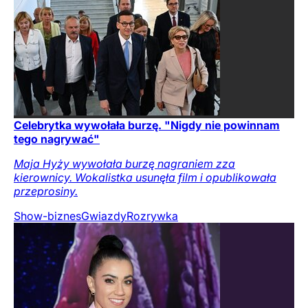
Celebrytka wywołała burzę. "Nigdy nie powinnam
tego nagrywać"
Maja Hyży wywołała burzę nagraniem zza
kierownicy. Wokalistka usunęła film i opublikowała
przeprosiny.
Show-biznes
Gwiazdy
Rozrywka