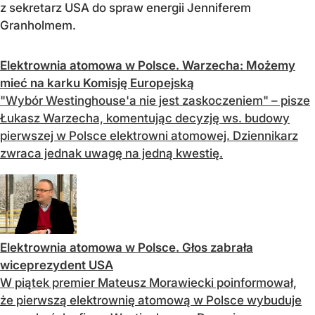
z sekretarz USA do spraw energii Jenniferem
Granholmem.
Elektrownia atomowa w Polsce. Warzecha: Możemy
mieć na karku Komisję Europejską
"Wybór Westinghouse'a nie jest zaskoczeniem" – pisze
Łukasz Warzecha, komentując decyzję ws. budowy
pierwszej w Polsce elektrowni atomowej. Dziennikarz
zwraca jednak uwagę na jedną kwestię.
Elektrownia atomowa w Polsce. Głos zabrała
wiceprezydent USA
W piątek premier Mateusz Morawiecki poinformował,
że pierwszą elektrownię atomową w Polsce wybuduje