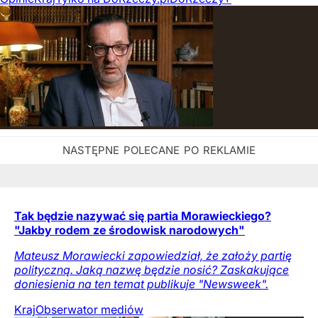
Tak będzie nazywać się partia Morawieckiego?
"Jakby rodem ze środowisk narodowych"
Mateusz Morawiecki zapowiedział, że założy partię
polityczną. Jaką nazwę będzie nosić? Zaskakujące
doniesienia na ten temat publikuje "Newsweek".
Kraj
Obserwator mediów