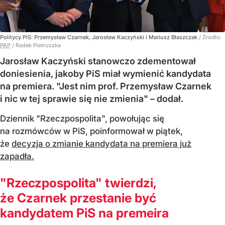
Politycy PiS: Przemysław Czarnek, Jarosław Kaczyński i Mariusz Błaszczak
/ Źródło:
PAP
/
Radek Pietruszka
Jarosław Kaczyński stanowczo zdementował
doniesienia, jakoby PiS miał wymienić kandydata
na premiera. "Jest nim prof. Przemysław Czarnek
i nic w tej sprawie się nie zmienia" – dodał.
Dziennik "Rzeczpospolita", powołując się
na rozmówców w PiS, poinformował w piątek,
że
decyzja o zmianie kandydata na premiera już
zapadła.
"Rzeczpospolita" twierdzi,
że Czarnek przestanie być
kandydatem PiS na premeira