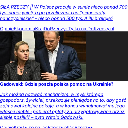
SIŁĄ RZECZY || W Polsce pracuje w sumie nieco ponad 700
tys. nauczycieli, a po przeliczeniu na "pełne etaty
nauczycielskie" – nieco ponad 500 tys. A ilu brakuje?
Opinie
Ekonomia
Kraj
DoRzeczy+
Tylko na DoRzeczy.pl
Gadowski: Gdzie poszła polska pomoc na Ukrainie?
Jak można nazwać mechanizm, w myśl którego
gospodarz, żywiciel, przekazuje pieniądze na to, aby gość
zajmował kolejne pokoje, a w końcu wynajmował mu jego
własne meble i pobierał opłaty za przygotowywane przez
siebie posiłki? – pyta Witold Gadowski.
Opinie
Kraj
Tylko na DoRzeczy.pl
DoRzeczy+