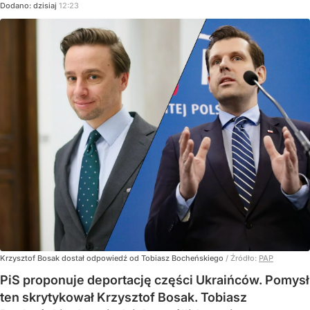
Dodano:
dzisiaj
12:23
Krzysztof Bosak dostał odpowiedź od Tobiasz Bocheńskiego
/ Źródło:
PAP
PiS proponuje deportację części Ukraińców. Pomysł
ten skrytykował Krzysztof Bosak. Tobiasz