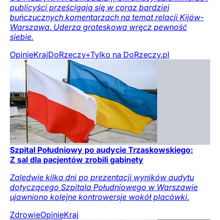
publicyści prześcigają się w coraz bardziej
buńczucznych komentarzach na temat relacji Kijów-
Warszawa. Uderza groteskowa wręcz pewność
siebie.
Opinie
Kraj
DoRzeczy+
Tylko na DoRzeczy.pl
Szpital Południowy po audycie Trzaskowskiego:
Z sal dla pacjentów zrobili gabinety
Zaledwie kilka dni po prezentacji wyników audytu
dotyczącego Szpitala Południowego w Warszawie
ujawniono kolejne kontrowersje wokół placówki.
Zdrowie
Opinie
Kraj