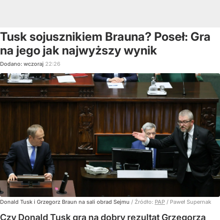
Tusk sojusznikiem Brauna? Poseł: Gra
na jego jak najwyższy wynik
Dodano:
wczoraj
22:26
Donald Tusk i Grzegorz Braun na sali obrad Sejmu
/ Źródło:
PAP
/
Paweł Supernak
Czy Donald Tusk gra na dobry rezultat Grzegorza