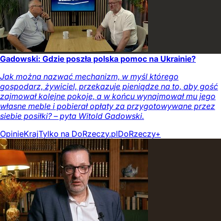
Gadowski: Gdzie poszła polska pomoc na Ukrainie?
Jak można nazwać mechanizm, w myśl którego
gospodarz, żywiciel, przekazuje pieniądze na to, aby gość
zajmował kolejne pokoje, a w końcu wynajmował mu jego
własne meble i pobierał opłaty za przygotowywane przez
siebie posiłki? – pyta Witold Gadowski.
Opinie
Kraj
Tylko na DoRzeczy.pl
DoRzeczy+