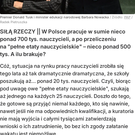
Premier Donald Tusk i minister edukacji narodowej Barbara Nowacka
/ Źródło:
PAP
/
Radek Pietruszka
SIŁĄ RZECZY || W Polsce pracuje w sumie nieco
ponad 700 tys. nauczycieli, a po przeliczeniu
na "pełne etaty nauczycielskie" – nieco ponad 500
tys. A ilu brakuje?
Cóż, sytuacja na rynku pracy nauczycieli zrobiła się
tego lata aż tak dramatycznie dramatyczna, że szkoły
poszukują aż… ponad 20 tys. nauczycieli. Czyli, biorąc
pod uwagę owe "pełne etaty nauczycielskie", szukają
aż jednego na każdych 25 nauczycieli. Doszło do tego,
że gotowe są przyjąć niemal każdego, kto się nawinie,
nawet jeśli nie ma odpowiednich kwalifikacji, a kuratoria
nie mają wyjścia i całymi tysiącami zatwierdzają
wnioski o ich zatrudnienie, bo bez ich zgody załatanie
wakatu jest niemożliwe.