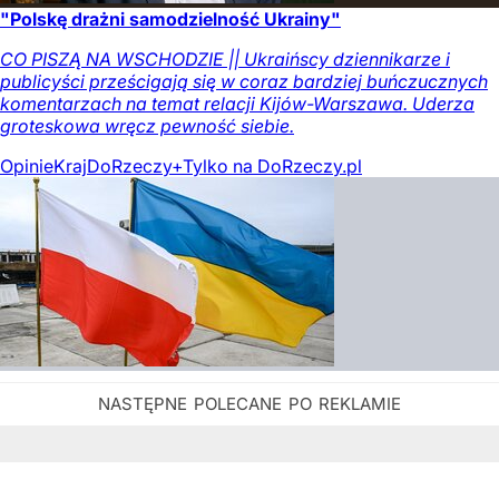
"Polskę drażni samodzielność Ukrainy"
CO PISZĄ NA WSCHODZIE || Ukraińscy dziennikarze i
publicyści prześcigają się w coraz bardziej buńczucznych
komentarzach na temat relacji Kijów-Warszawa. Uderza
groteskowa wręcz pewność siebie.
Opinie
Kraj
DoRzeczy+
Tylko na DoRzeczy.pl