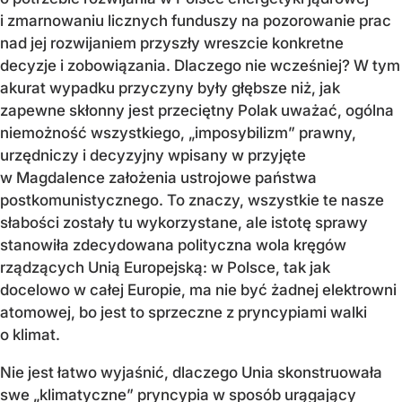
i zmarnowaniu licznych funduszy na pozorowanie prac
nad jej rozwijaniem przyszły wreszcie konkretne
decyzje i zobowiązania. Dlaczego nie wcześniej? W tym
akurat wypadku przyczyny były głębsze niż, jak
zapewne skłonny jest przeciętny Polak uważać, ogólna
niemożność wszystkiego, „imposybilizm” prawny,
urzędniczy i decyzyjny wpisany w przyjęte
w Magdalence założenia ustrojowe państwa
postkomunistycznego. To znaczy, wszystkie te nasze
słabości zostały tu wykorzystane, ale istotę sprawy
stanowiła zdecydowana polityczna wola kręgów
rządzących Unią Europejską: w Polsce, tak jak
docelowo w całej Europie, ma nie być żadnej elektrowni
atomowej, bo jest to sprzeczne z pryncypiami walki
o klimat.
Nie jest łatwo wyjaśnić, dlaczego Unia skonstruowała
swe „klimatyczne” pryncypia w sposób urągający