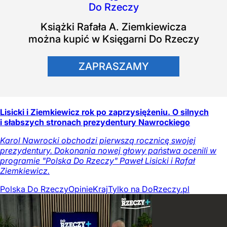
Książki
Rafała A. Ziemkiewicza
można kupić w Księgarni Do Rzeczy
ZAPRASZAMY
Lisicki i Ziemkiewicz rok po zaprzysiężeniu. O silnych
i słabszych stronach prezydentury Nawrockiego
Karol Nawrocki obchodzi pierwszą rocznicę swojej
prezydentury. Dokonania nowej głowy państwa ocenili w
programie "Polska Do Rzeczy" Paweł Lisicki i Rafał
Ziemkiewicz.
Polska Do Rzeczy
Opinie
Kraj
Tylko na DoRzeczy.pl