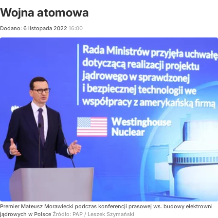
Wojna atomowa
Dodano:
6
listopada
2022
16:00
Premier Mateusz Morawiecki podczas konferencji prasowej ws. budowy elektrowni
jądrowych w Polsce
Źródło:
PAP
/
Leszek Szymański