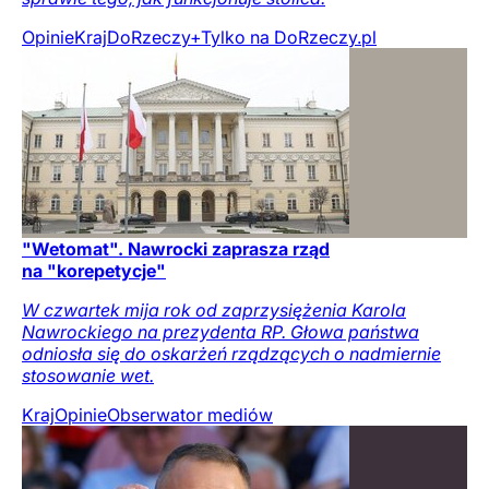
Opinie
Kraj
DoRzeczy+
Tylko na DoRzeczy.pl
"Wetomat". Nawrocki zaprasza rząd
na "korepetycje"
W czwartek mija rok od zaprzysiężenia Karola
Nawrockiego na prezydenta RP. Głowa państwa
odniosła się do oskarżeń rządzących o nadmiernie
stosowanie wet.
Kraj
Opinie
Obserwator mediów