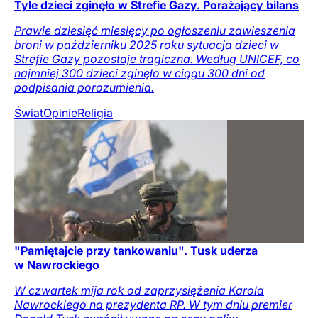
Tyle dzieci zginęło w Strefie Gazy. Porażający bilans
Prawie dziesięć miesięcy po ogłoszeniu zawieszenia
broni w październiku 2025 roku sytuacja dzieci w
Strefie Gazy pozostaje tragiczna. Według UNICEF, co
najmniej 300 dzieci zginęło w ciągu 300 dni od
podpisania porozumienia.
Świat
Opinie
Religia
"Pamiętajcie przy tankowaniu". Tusk uderza
w Nawrockiego
W czwartek mija rok od zaprzysiężenia Karola
Nawrockiego na prezydenta RP. W tym dniu premier