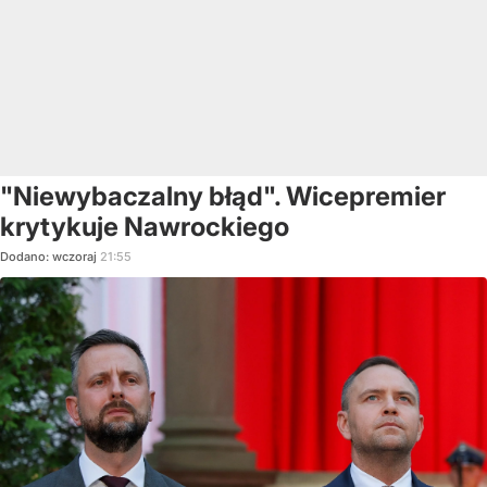
"Niewybaczalny błąd". Wicepremier
krytykuje Nawrockiego
Dodano:
wczoraj
21:55