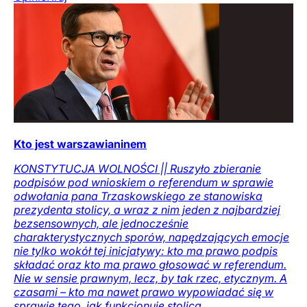
Kto jest warszawianinem
KONSTYTUCJA WOLNOŚCI || Ruszyło zbieranie
podpisów pod wnioskiem o referendum w sprawie
odwołania pana Trzaskowskiego ze stanowiska
prezydenta stolicy, a wraz z nim jeden z najbardziej
bezsensownych, ale jednocześnie
charakterystycznych sporów, napędzających emocje
nie tylko wokół tej inicjatywy: kto ma prawo podpis
składać oraz kto ma prawo głosować w referendum.
Nie w sensie prawnym, lecz, by tak rzec, etycznym. A
czasami – kto ma nawet prawo wypowiadać się w
sprawie tego, jak funkcjonuje stolica.