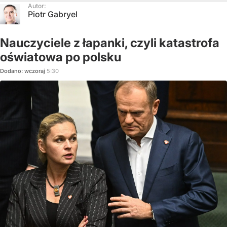
Autor:
Piotr Gabryel
Nauczyciele z łapanki, czyli katastrofa
oświatowa po polsku
Dodano:
wczoraj
5:30