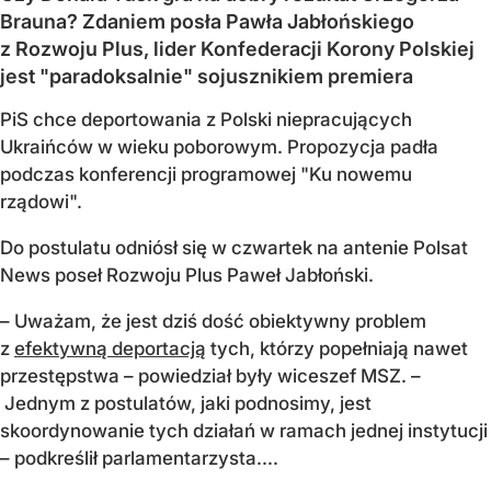
Brauna? Zdaniem posła Pawła Jabłońskiego
z Rozwoju Plus, lider Konfederacji Korony Polskiej
jest "paradoksalnie" sojusznikiem premiera
PiS chce deportowania z Polski niepracujących
Ukraińców w wieku poborowym. Propozycja padła
podczas konferencji programowej "Ku nowemu
rządowi".
Do postulatu odniósł się w czwartek na antenie Polsat
News poseł Rozwoju Plus Paweł Jabłoński.
– Uważam, że jest dziś dość obiektywny problem
z
efektywną deportacją
tych, którzy popełniają nawet
przestępstwa – powiedział były wiceszef MSZ. –
Jednym z postulatów, jaki podnosimy, jest
skoordynowanie tych działań w ramach jednej instytucji
– podkreślił parlamentarzysta....