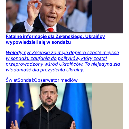
Fatalne informacje dla Zełenskiego. Ukraińcy
wypowiedzieli się w sondażu
Wołodymyr Zełenski zajmuje dopiero szóste miejsce
w sondażu zaufania do polityków, który został
przeprowadzony wśród Ukraińców. To niejedyna zła
wiadomość dla prezydenta Ukrainy.
Świat
Sondaż
Obserwator mediów