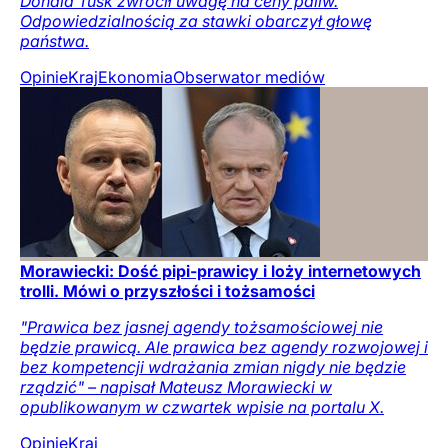
Donald Tusk zwrócił uwagę na ceny paliw.
Odpowiedzialnością za stawki obarczył głowę
państwa.
Opinie
Kraj
Ekonomia
Obserwator mediów
Morawiecki: Dość pipi-prawicy i loży internetowych
trolli. Mówi o przyszłości i tożsamości
"Prawica bez jasnej agendy tożsamościowej nie
będzie prawicą. Ale prawica bez agendy rozwojowej i
bez kompetencji wdrażania zmian nigdy nie będzie
rządzić" – napisał Mateusz Morawiecki w
opublikowanym w czwartek wpisie na portalu X.
Opinie
Kraj