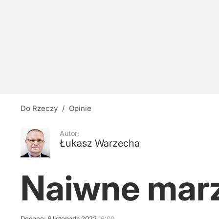
Do Rzeczy
/
Opinie
Autor:
Łukasz Warzecha
Naiwne mar
Dodano:
6
listopada
2022
16:00