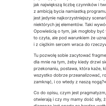
jak największą liczbę czynników i t
z ambicją bycia namiastką programu
jest jedynie najkorzystniejszy scen
niektórych jej elementów. Taki wywód
Opowieścią o tym, jak mogłoby być 
to czyta, ale pod warunkiem że uzna
i z ciężkim sercem wraca do rzeczywi
Tu pozwolę sobie zacytować fragmen
dla mnie na tym, żeby kiedy drzwi s
przekonaniu, postawa, która każe, k
wszystko dobrze przeanalizować, roz
zamknąć, i co wtedy z naszą nogą?«
Co do opisu, czym jest pragmatyzm, 
otwierają i czy my mamy dość siły, ż
diagnoza jest oparta na bardzo wątły