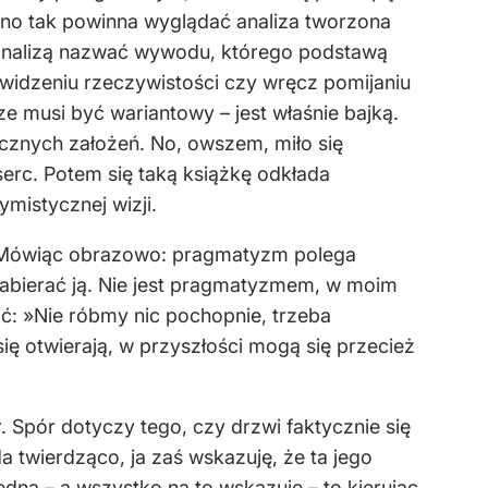
ewno tak powinna wyglądać analiza tworzona
 analizą nazwać wywodu, którego podstawą
 widzeniu rzeczywistości czy wręcz pomijaniu
ze musi być wariantowy – jest właśnie bajką.
cznych założeń. No, owszem, miło się
serc. Potem się taką książkę odkłada
ymistycznej wizji.
: „Mówiąc obrazowo: pragmatyzm polega
 zabierać ją. Nie jest pragmatyzmem, w moim
ać: »Nie róbmy nic pochopnie, trzeba
ę otwierają, w przyszłości mogą się przecież
. Spór dotyczy tego, czy drzwi faktycznie się
a twierdząco, ja zaś wskazuję, że ta jego
ędna – a wszystko na to wskazuje – to kierując