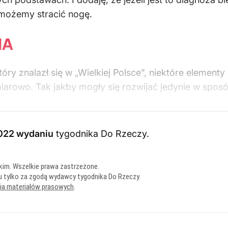
 możemy stracić nogę.
IA
óry znalazł się w „Wielkiej Polsce”, niektóre elementy
iarowo. Tak jakby mogły się rozwijać jedynie w sposó
022 wydaniu
tygodnika Do Rzeczy
.
kim. Wszelkie prawa zastrzeżone.
u tylko za zgodą wydawcy tygodnika Do Rzeczy.
nia materiałów prasowych
.