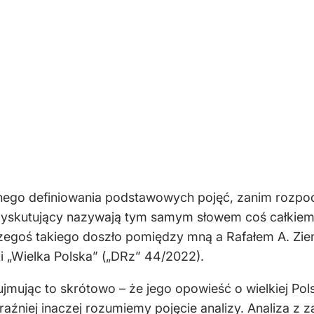
o definiowania podstawowych pojęć, zanim rozpocznie
 dyskutujący nazywają tym samym słowem coś całkiem 
czegoś takiego doszło pomiędzy mną a Rafałem A. Z
i „Wielka Polska” („DRz” 44/2022).
ujmując to skrótowo – że jego opowieść o wielkiej Polsc
aźniej inaczej rozumiemy pojęcie analizy. Analiza z z