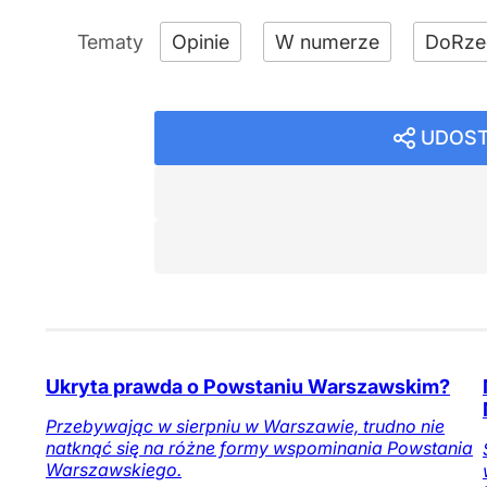
Opinie
W numerze
DoRze
UDOST
Ukryta prawda o Powstaniu Warszawskim?
Przebywając w sierpniu w Warszawie, trudno nie
natknąć się na różne formy wspominania Powstania
Warszawskiego.