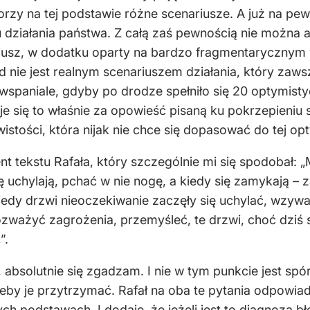
worzy na tej podstawie różne scenariusze. A już na p
 działania państwa. Z całą zaś pewnością nie można
ariusz, w dodatku oparty na bardzo fragmentarycznym
 nie jest realnym scenariuszem działania, który zaws
wspaniale, gdyby po drodze spełniło się 20 optymisty
je się to właśnie za opowieść pisaną ku pokrzepieniu 
stości, która nijak nie chce się dopasować do tej opt
t tekstu Rafała, który szczególnie mi się spodobał
ię uchylają, pchać w nie nogę, a kiedy się zamykają –
iedy drzwi nieoczekiwanie zaczęły się uchylać, wzyw
ważyć zagrożenia, przemyśleć, te drzwi, choć dziś si
”.
absolutnie się zgadzam. I nie w tym punkcie jest spór
eby je przytrzymać. Rafał na oba te pytania odpowiad
ch podstawach. I dodaję, że jeżeli jest to diagnoza bł