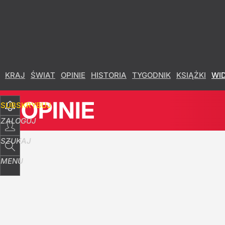
Udostępnij
6
Skomentuj
KRAJ
ŚWIAT
OPINIE
HISTORIA
TYGODNIK
KSIĄŻKI
WI
OPINIE
SUBSKRYBUJ
ZALOGUJ
SZUKAJ
MENU