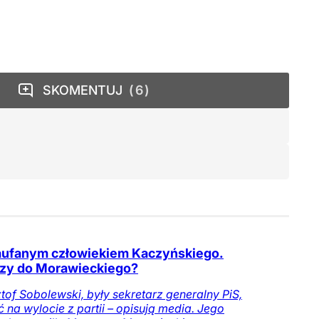
SKOMENTUJ
6
aufanym człowiekiem Kaczyńskiego.
zy do Morawieckiego?
tof Sobolewski, były sekretarz generalny PiS,
 na wylocie z partii – opisują media. Jego