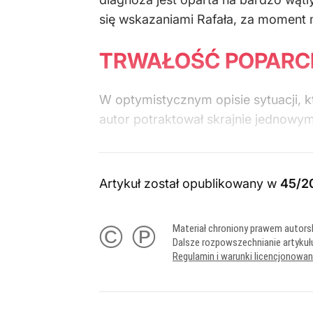
się wskazaniami Rafała, za moment
TRWAŁOŚĆ POPARC
W optymistycznym opisie sytuacji, kt
autor potraktował skrajnie jednowym
Artykuł został opublikowany w
45/2
© ℗
Materiał chroniony prawem autors
Dalsze rozpowszechnianie artykuł
Regulamin i warunki licencjonowa