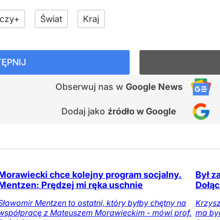
czy+
Świat
Kraj
ĘPNIJ
Obserwuj nas
w
Google News
Dodaj jako
źródło w Google
Morawiecki chce kolejny program socjalny.
Był z
Mentzen: Prędzej mi ręka uschnie
Dołąc
Sławomir Mentzen to ostatni, który byłby chętny na
Krzysz
współpracę z Mateuszem Morawieckim - mówi prof.
ma być