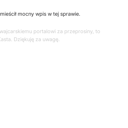
mieścił mocny wpis w tej sprawie.
wajcarskiemu portalowi za przeprosiny, to
asta. Dziękuję za uwagę.