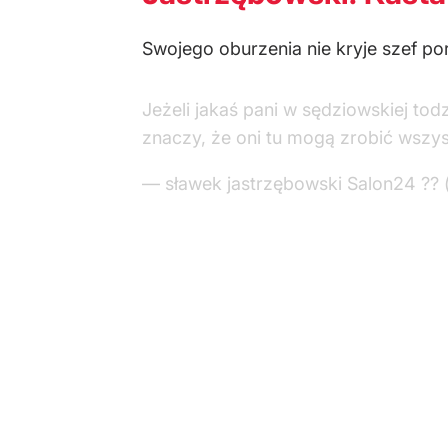
Swojego oburzenia nie kryje szef po
Jeżeli jakaś pani w sędziowskiej to
znaczy, że oni tu mogą zrobić wszy
— sławek jastrzębowski Salon24 ??