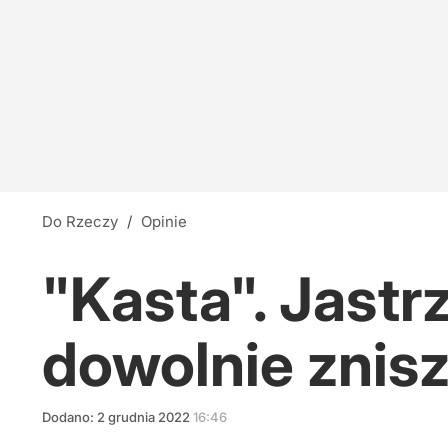
Do Rzeczy
/
Opinie
"Kasta". Jastr
dowolnie znis
Dodano:
2
grudnia
2022
16:46