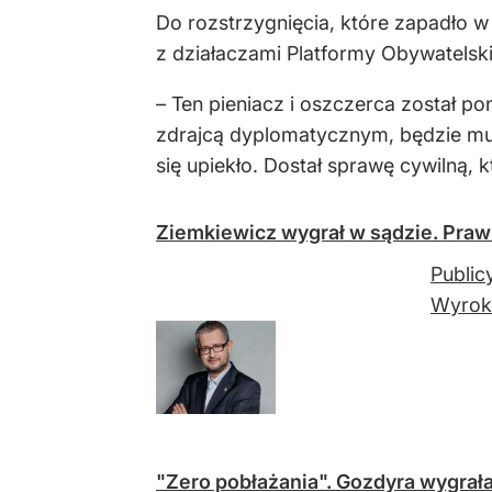
Do rozstrzygnięcia, które zapadło 
z działaczami Platformy Obywatelskie
– Ten pieniacz i oszczerca został p
zdrajcą dyplomatycznym, będzie musi
się upiekło. Dostał sprawę cywilną, 
Ziemkiewicz wygrał w sądzie. Praw
Public
Wyrok
"Zero pobłażania". Gozdyra wygrał