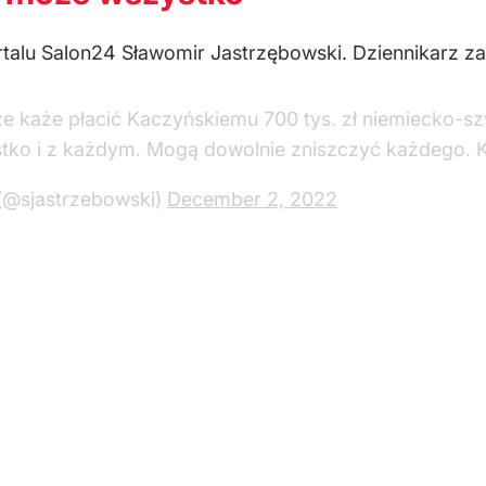
rtalu Salon24 Sławomir Jastrzębowski. Dziennikarz za
dze każe płacić Kaczyńskiemu 700 tys. zł niemiecko-sz
stko i z każdym. Mogą dowolnie zniszczyć każdego. K
 (@sjastrzebowski)
December 2, 2022