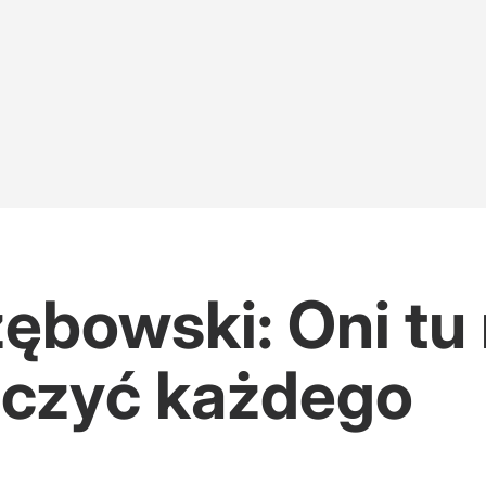
zębowski: Oni t
zczyć każdego