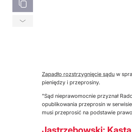
Zapadło rozstrzygnięcie sądu
w spra
pieniędzy i przeprosiny.
"Sąd nieprawomocnie przyznał Rado
opublikowania przeprosin w serwis
musi przeprosić na podstawie praw
Jastrzębowski: Kast