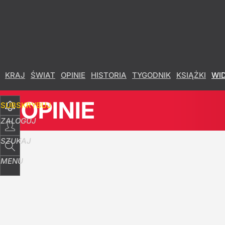
Udostępnij
7
Skomentuj
KRAJ
ŚWIAT
OPINIE
HISTORIA
TYGODNIK
KSIĄŻKI
WI
OPINIE
SUBSKRYBUJ
ZALOGUJ
SZUKAJ
MENU