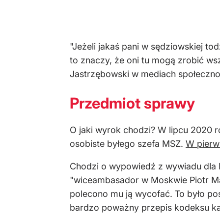
"Jeżeli jakaś pani w sędziowskiej t
to znaczy, że oni tu mogą zrobić ws
Jastrzębowski w mediach społeczn
Przedmiot sprawy
O jaki wyrok chodzi? W lipcu 2020 r
osobiste byłego szefa MSZ.
W pierws
Chodzi o wypowiedź z wywiadu dla P
"wiceambasador w Moskwie Piotr Marc
polecono mu ją wycofać. To było pos
bardzo poważny przepis kodeksu ka