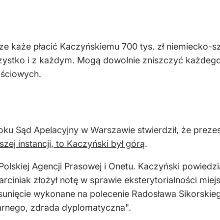
odze każe płacić Kaczyńskiemu 700 tys. zł niemiecko-s
zystko i z każdym. Mogą dowolnie zniszczyć każdego.
ościowych.
oku Sąd Apelacyjny w Warszawie stwierdził, że prezes
zej instancji, to Kaczyński był górą
.
olskiej Agencji Prasowej i Onetu. Kaczyński powiedz
iniak złożył notę w sprawie eksterytorialności miej
unięcie wykonane na polecenie Radosława Sikorskiego
rnego, zdrada dyplomatyczna".