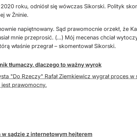
w 2020 roku, odniósł się wówczas Sikorski. Polityk s
j w Żninie.
onownie napiętnowany. Sąd prawomocnie orzekł, że Kac
ał mnie przeprosić. (…) Mój mecenas chciał wytoczyć
którą właśnie przegrał – skomentował Sikorski.
nik tłumaczy, dlaczego to ważny wyrok
ysta "Do Rzeczy" Rafał Ziemkiewicz wygrał proces w 
 jest prawomocny.
a w sądzie z internetowym hejterem