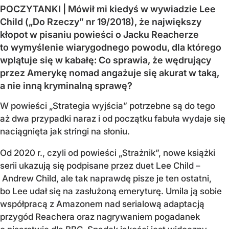
POCZYTANKI | Mówił mi kiedyś w wywiadzie Lee
Child („Do Rzeczy” nr 19/2018), że największy
kłopot w pisaniu powieści o Jacku Reacherze
to wymyślenie wiarygodnego powodu, dla którego
wplątuje się w kabałę: Co sprawia, że wędrujący
przez Amerykę nomad angażuje się akurat w taką,
a nie inną kryminalną sprawę?
W powieści „Strategia wyjścia” potrzebne są do tego
aż dwa przypadki naraz i od początku fabuła wydaje się
naciągnięta jak stringi na słoniu.
Od 2020 r., czyli od powieści „Strażnik”, nowe książki
serii ukazują się podpisane przez duet Lee Child –
Andrew Child, ale tak naprawdę pisze je ten ostatni,
bo Lee udał się na zasłużoną emeryturę. Umila ją sobie
współpracą z Amazonem nad serialową adaptacją
przygód Reachera oraz nagrywaniem pogadanek