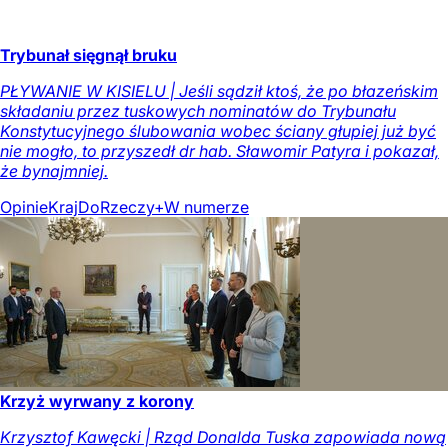
Trybunał sięgnął bruku
PŁYWANIE W KISIELU | Jeśli sądził ktoś, że po błazeńskim
składaniu przez tuskowych nominatów do Trybunału
Konstytucyjnego ślubowania wobec ściany głupiej już być
nie mogło, to przyszedł dr hab. Sławomir Patyra i pokazał,
że bynajmniej.
Opinie
Kraj
DoRzeczy+
W numerze
Krzyż wyrwany z korony
Krzysztof Kawęcki | Rząd Donalda Tuska zapowiada nową