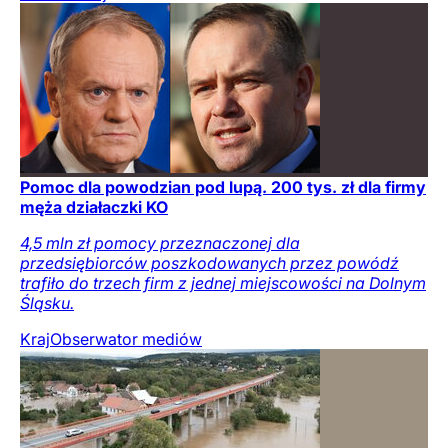
Pomoc dla powodzian pod lupą. 200 tys. zł dla firmy
męża działaczki KO
4,5 mln zł pomocy przeznaczonej dla
przedsiębiorców poszkodowanych przez powódź
trafiło do trzech firm z jednej miejscowości na Dolnym
Śląsku.
Kraj
Obserwator mediów