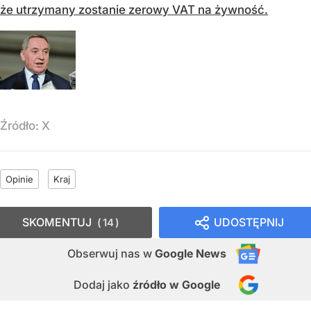
że utrzymany zostanie zerowy VAT na żywność.
Źródło:
X
Opinie
Kraj
SKOMENTUJ
UDOSTĘPNIJ
14
Obserwuj nas
w
Google News
Dodaj jako
źródło w Google