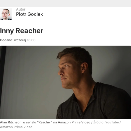
Autor:
Piotr Gociek
Inny Reacher
Dodano:
wczoraj
16:00
Alan Ritchson w serialu "Reacher" na Amazon Prime Video
/ Źródło:
YouTube
/
Amazon Prime Video