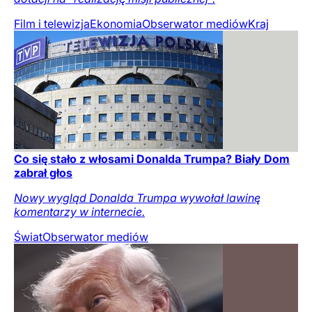
Film i telewizja
Ekonomia
Obserwator mediów
Kraj
Co się stało z włosami Donalda Trumpa? Biały Dom
zabrał głos
Nowy wygląd Donalda Trumpa wywołał lawinę
komentarzy w internecie.
Świat
Obserwator mediów