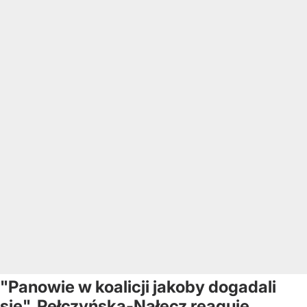
"Panowie w koalicji jakoby dogadali
się". Pełczyńska-Nałęcz reaguje