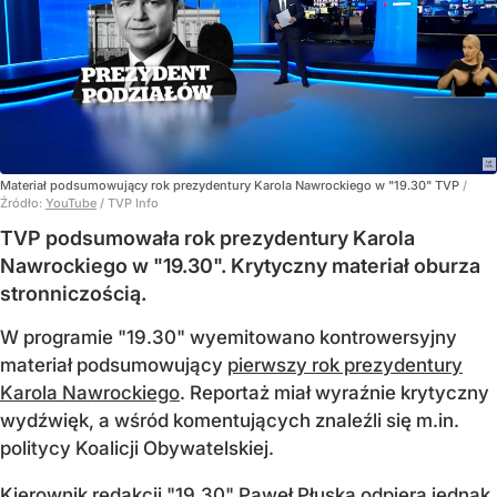
Materiał podsumowujący rok prezydentury Karola Nawrockiego w "19.30" TVP
/
Źródło:
YouTube
/
TVP Info
TVP podsumowała rok prezydentury Karola
Nawrockiego w "19.30". Krytyczny materiał oburza
stronniczością.
W programie "19.30" wyemitowano kontrowersyjny
materiał podsumowujący
pierwszy rok prezydentury
Karola Nawrockiego
. Reportaż miał wyraźnie krytyczny
wydźwięk, a wśród komentujących znaleźli się m.in.
politycy Koalicji Obywatelskiej.
Kierownik redakcji "19.30" Paweł Płuska odpiera jednak