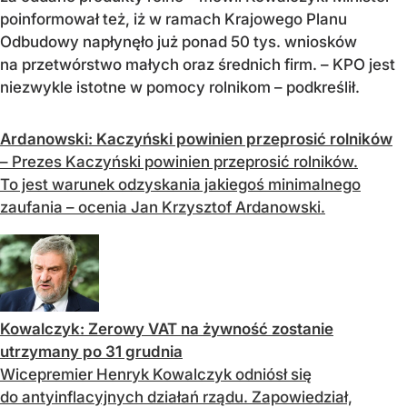
poinformował też, iż w ramach Krajowego Planu
Odbudowy napłynęło już ponad 50 tys. wniosków
na przetwórstwo małych oraz średnich firm. – KPO jest
niezwykle istotne w pomocy rolnikom – podkreślił.
Ardanowski: Kaczyński powinien przeprosić rolników
– Prezes Kaczyński powinien przeprosić rolników.
To jest warunek odzyskania jakiegoś minimalnego
zaufania – ocenia Jan Krzysztof Ardanowski.
Kowalczyk: Zerowy VAT na żywność zostanie
utrzymany po 31 grudnia
Wicepremier Henryk Kowalczyk odniósł się
do antyinflacyjnych działań rządu. Zapowiedział,