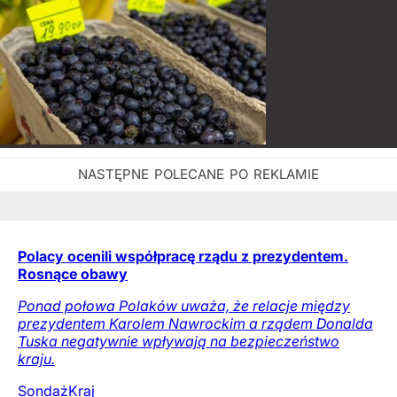
Polacy ocenili współpracę rządu z prezydentem.
Rosnące obawy
Ponad połowa Polaków uważa, że relacje między
prezydentem Karolem Nawrockim a rządem Donalda
Tuska negatywnie wpływają na bezpieczeństwo
kraju.
Sondaż
Kraj