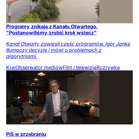
Programy znikają z Kanału Otwartego.
"Postanowiliśmy zrobić krok wstecz"
Kanał Otwarty zawiesił część programów. Igor Janke
tłumaczy decyzję i mówi o problemach z
algorytmami.
Kraj
Obserwator mediów
Film i telewizja
Rozrywka
PiS w przebraniu