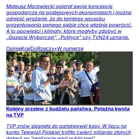
Mateusz Morawiecki opierał swoje koncepcje
gospodarcze na postępowych ekonomistach i można
odnieść wrażenie, że do tamtego sposobu
prezentowania samego siebie chce właśnie powrócić.
A to opowieści i klimaty, które mogłyby zdobyć w
„Gazecie Wyborczej”, „Polityce” czy TVN24 uznanie.
Opinie
Kraj
DoRzeczy+
W numerze
Kolejny przelew z budżetu państwa. Potężna kwota
na TVP
TVP znów sięgnęła do państwowej kasy. W lipcu na
konto Telewizji Polskiej trafiło ćwierć miliarda złotych
dotacji na "realizację misji publicznej".