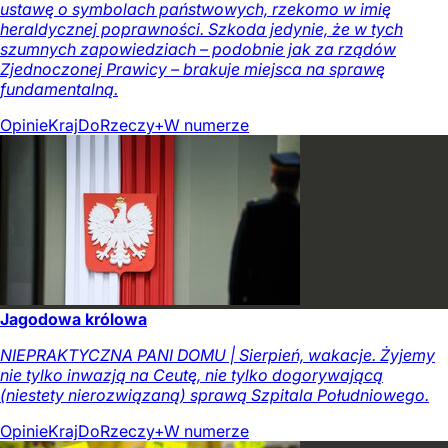
ustawę o symbolach państwowych, rzekomo w imię
heraldycznej poprawności. Szkoda jedynie, że w tych
szumnych zapowiedziach – podobnie jak za rządów
Zjednoczonej Prawicy – brakuje miejsca na sprawę
fundamentalną.
Opinie
Kraj
DoRzeczy+
W numerze
Jagodowa królowa
NIEPRAKTYCZNA PANI DOMU | Sierpień, wakacje. Żyjemy
nie tylko inwazją na Ceutę, nie tylko dogorywającą
(niestety nierozwiązaną) sprawą Szpitala Południowego.
Opinie
Kraj
DoRzeczy+
W numerze