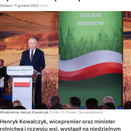
Dodano:
11
grudnia
2022
14:43
Wicepremier Henryk Kowalczyk
Źródło:
X
/
Prawo i Sprawiedliwość
Henryk Kowalczyk, wicepremier oraz minister
rolnictwa i rozwoju wsi, wystąpił na niedzielnym