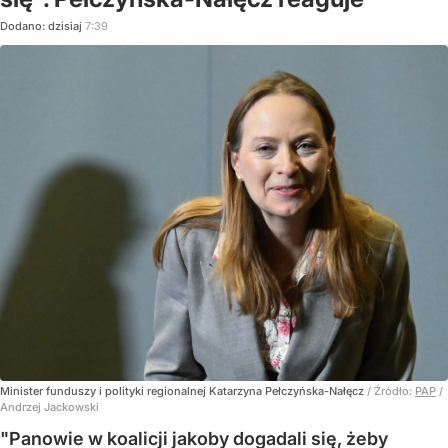
Dodano:
dzisiaj
7:39
Minister funduszy i polityki regionalnej Katarzyna Pełczyńska-Nałęcz
/ Źródło:
PAP
/
Andrzej Jackowski
"Panowie w koalicji jakoby dogadali się, żeby