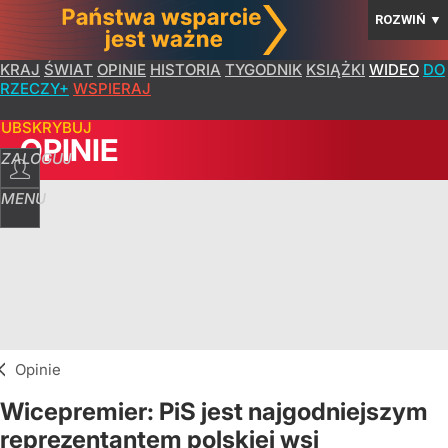
ROZWIŃ
▼
KRAJ
ŚWIAT
OPINIE
HISTORIA
TYGODNIK
KSIĄŻKI
WIDEO
DO
RZECZY+
WSPIERAJ
SUBSKRYBUJ
OPINIE
ZALOGUJ
MENU
Opinie
Wicepremier: PiS jest najgodniejszym
reprezentantem polskiej wsi