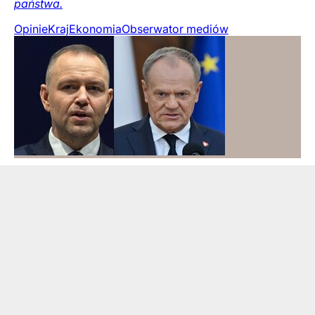
państwa.
Opinie
Kraj
Ekonomia
Obserwator mediów