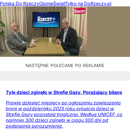
Polska Do Rzeczy
Opinie
Świat
Tylko na DoRzeczy.pl
Tyle dzieci zginęło w Strefie Gazy. Porażający bilans
Prawie dziesięć miesięcy po ogłoszeniu zawieszenia
broni w październiku 2025 roku sytuacja dzieci w
Strefie Gazy pozostaje tragiczna. Według UNICEF, co
najmniej 300 dzieci zginęło w ciągu 300 dni od
podpisania porozumienia.