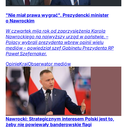
"Nie miał prawa wygrać". Prezydencki minister
o Nawrockim
W czwartek mija rok od zaprzysiężenia Karola
Nawrockiego na najwyższy urząd w państwie. –
Polacy wybrali prezydenta wbrew opinii wielu
mediów – powiedział szef Gabinetu Prezydenta RP
Paweł Szefernaker.
Opinie
Kraj
Obserwator mediów
Nawrocki: Strategicznym interesem Polski jest to,
żeby nie powiewały banderowskie flagi