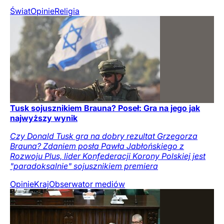
Świat
Opinie
Religia
Tusk sojusznikiem Brauna? Poseł: Gra na jego jak
najwyższy wynik
Czy Donald Tusk gra na dobry rezultat Grzegorza
Brauna? Zdaniem posła Pawła Jabłońskiego z
Rozwoju Plus, lider Konfederacji Korony Polskiej jest
"paradoksalnie" sojusznikiem premiera
Opinie
Kraj
Obserwator mediów