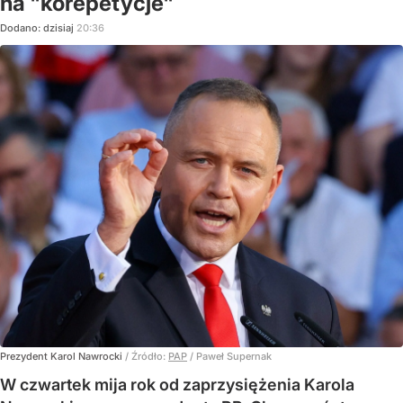
na "korepetycje"
Dodano:
dzisiaj
20:36
Prezydent Karol Nawrocki
/ Źródło:
PAP
/
Paweł Supernak
W czwartek mija rok od zaprzysiężenia Karola