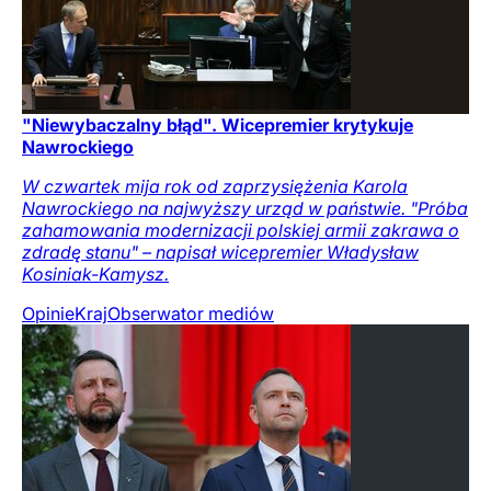
"Niewybaczalny błąd". Wicepremier krytykuje
Nawrockiego
W czwartek mija rok od zaprzysiężenia Karola
Nawrockiego na najwyższy urząd w państwie. "Próba
zahamowania modernizacji polskiej armii zakrawa o
zdradę stanu" – napisał wicepremier Władysław
Kosiniak-Kamysz.
Opinie
Kraj
Obserwator mediów