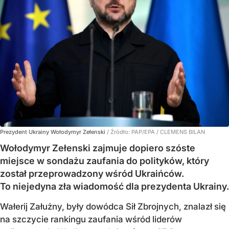
Prezydent Ukrainy Wołodymyr Zełenski
/ Źródło:
PAP/EPA
/
CLEMENS BILAN
Wołodymyr Zełenski zajmuje dopiero szóste
miejsce w sondażu zaufania do polityków, który
został przeprowadzony wśród Ukraińców.
To niejedyna zła wiadomość dla prezydenta Ukrainy.
Wałerij Załużny, były dowódca Sił Zbrojnych, znalazł się
na szczycie rankingu zaufania wśród liderów