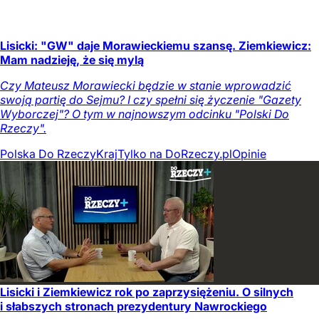
Lisicki: "GW" daje Morawieckiemu szansę. Ziemkiewicz:
Mam nadzieję, że się mylą
Czy Mateusz Morawiecki będzie w stanie wprowadzić
swoją partię do Sejmu? I czy spełni się życzenie "Gazety
Wyborczej"? O tym w najnowszym odcinku "Polski Do
Rzeczy".
Polska Do Rzeczy
Kraj
Tylko na DoRzeczy.pl
Opinie
Lisicki i Ziemkiewicz rok po zaprzysiężeniu. O silnych
i słabszych stronach prezydentury Nawrockiego