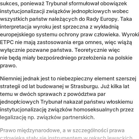
sukces, ponieważ Trybunał sformułował obowiązek
instytucjonalizacji związków jednopłciowych wobec
wszystkich państw należących do Rady Europy. Taka
interpretacja wyroku jest sprzeczna z wykładnią
europejskiego systemu ochrony praw człowieka. Wyroki
ETPC nie mają zastosowania erga omnes, więc wiążą
wyłącznie pozwane państwa. Teoretycznie więc
nie będą miały bezpośredniego przełożenia na polskie
prawo.
Niemniej jednak jest to niebezpieczny element szerszej
strategii od lat budowanej w Strasburgu. Już kilka lat
temu w dwóch sprawach z powództwa par
jednopłciowych Trybunał nakazał państwu włoskiemu
instytucjonalizację związków homoseksualnych przez
legalizację np. związków partnerskich.
Prawo międzynarodowe, a w szczególności prawa
człowieka stały się instrumentem w rękach lewackich