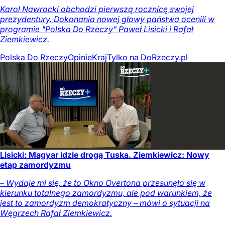
Karol Nawrocki obchodzi pierwszą rocznicę swojej
prezydentury. Dokonania nowej głowy państwa ocenili w
programie "Polska Do Rzeczy" Paweł Lisicki i Rafał
Ziemkiewicz.
Polska Do Rzeczy
Opinie
Kraj
Tylko na DoRzeczy.pl
Lisicki: Magyar idzie drogą Tuska. Ziemkiewicz: Nowy
etap zamordyzmu
– Wydaje mi się, że to Okno Overtona przesunęło się w
kierunku totalnego zamordyzmu, ale pod warunkiem, że
jest to zamordyzm demokratyczny – mówi o sytuacji na
Węgrzech Rafał Ziemkiewicz.