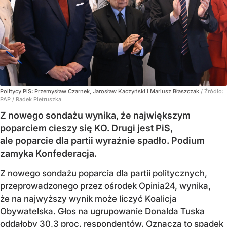
Politycy PiS: Przemysław Czarnek, Jarosław Kaczyński i Mariusz Błaszczak
/ Źródło:
PAP
/
Radek Pietruszka
Z nowego sondażu wynika, że największym
poparciem cieszy się KO. Drugi jest PiS,
ale poparcie dla partii wyraźnie spadło. Podium
zamyka Konfederacja.
Z nowego sondażu poparcia dla partii politycznych,
przeprowadzonego przez ośrodek Opinia24, wynika,
że na najwyższy wynik może liczyć Koalicja
Obywatelska. Głos na ugrupowanie Donalda Tuska
oddałoby 30,3 proc. respondentów. Oznacza to spadek