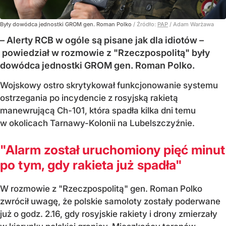
Były dowódca jednostki GROM gen. Roman Polko
/ Źródło:
PAP
/
Adam Warżawa
– Alerty RCB w ogóle są pisane jak dla idiotów –
powiedział w rozmowie z "Rzeczpospolitą" były
dowódca jednostki GROM gen. Roman Polko.
Wojskowy ostro skrytykował funkcjonowanie systemu
ostrzegania po incydencie z rosyjską rakietą
manewrującą Ch-101, która spadła kilka dni temu
w okolicach Tarnawy-Kolonii na Lubelszczyźnie.
"Alarm został uruchomiony pięć minut
po tym, gdy rakieta już spadła"
W rozmowie z "Rzeczpospolitą" gen. Roman Polko
zwrócił uwagę, że polskie samoloty zostały poderwane
już o godz. 2.16, gdy rosyjskie rakiety i drony zmierzały