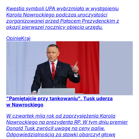
Kwestia symboli UPA wybrzmiała w wystąpieniu
Karola Nawrockiego podczas uroczystości
zorganizowanej przed Pałacem Prezydenckim z
okazji pierwszej rocznicy objęcia urzędu.
Opinie
Kraj
"Pamiętajcie przy tankowaniu". Tusk uderza
w Nawrockiego
W czwartek mija rok od zaprzysiężenia Karola
Nawrockiego na prezydenta RP. W tym dniu premier
Donald Tusk zwrócił uwagę na ceny paliw.
Odpowiedzialnością za stawki obarczył głowę