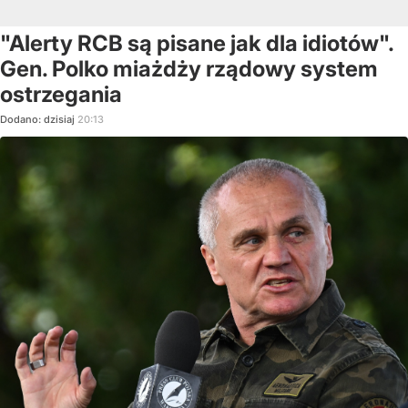
"Alerty RCB są pisane jak dla idiotów".
Gen. Polko miażdży rządowy system
ostrzegania
Dodano:
dzisiaj
20:13