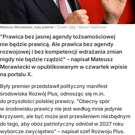
Mateusz Morawiecki, były premier
/ Źródło:
PAP
/
Marcin Gadomski
"Prawica bez jasnej agendy tożsamościowej
nie będzie prawicą. Ale prawica bez agendy
rozwojowej i bez kompetencji wdrażania zmian
nigdy nie będzie rządzić" – napisał Mateusz
Morawiecki w opublikowanym w czwartek wpisie
na portalu X.
Były premier przedstawił polityczny manifest
środowiska Rozwój Plus, odnosząc się m.in.
do przyszłości polskiej prawicy. "Obecny spór
w środowisku prawicy nie jest według mnie jedynie
kryzysem, ale być może jest przesileniem niezbędnym
do tego, aby obóz patriotyczny odniósł w 2027 roku
wyborcze zwycięstwo" – napisał szef Rozwoju Plus.