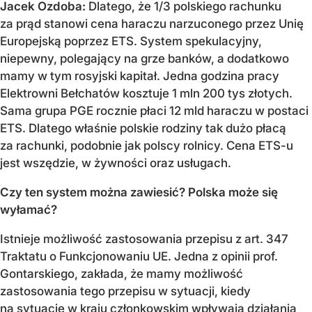
Jacek Ozdoba:
Dlatego, że 1/3 polskiego rachunku
za prąd stanowi cena haraczu narzuconego przez Unię
Europejską poprzez ETS. System spekulacyjny,
niepewny, polegający na grze banków, a dodatkowo
mamy w tym rosyjski kapitał. Jedna godzina pracy
Elektrowni Bełchatów kosztuje 1 mln 200 tys złotych.
Sama grupa PGE rocznie płaci 12 mld haraczu w postaci
ETS. Dlatego właśnie polskie rodziny tak dużo płacą
za rachunki, podobnie jak polscy rolnicy. Cena ETS-u
jest wszędzie, w żywności oraz usługach.
Czy ten system można zawiesić? Polska może się
wyłamać?
Istnieje możliwość zastosowania przepisu z art. 347
Traktatu o Funkcjonowaniu UE. Jedna z opinii prof.
Gontarskiego, zakłada, że mamy możliwość
zastosowania tego przepisu w sytuacji, kiedy
na sytuację w kraju członkowskim wpływają działania