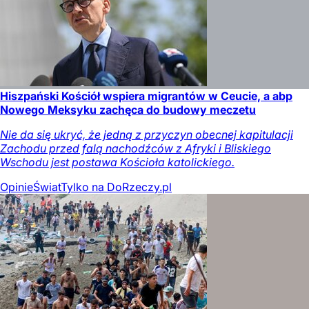
Hiszpański Kościół wspiera migrantów w Ceucie, a abp
Nowego Meksyku zachęca do budowy meczetu
Nie da się ukryć, że jedną z przyczyn obecnej kapitulacji
Zachodu przed falą nachodźców z Afryki i Bliskiego
Wschodu jest postawa Kościoła katolickiego.
Opinie
Świat
Tylko na DoRzeczy.pl