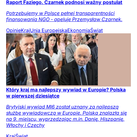
Raport Faziego. Czarnek podnosi ważny postulat
Potrzebujemy w Polsce pełnej transparentności
finansowania NGO - apeluje Przemysław Czarnek.
Opinie
Kraj
Unia Europejska
Ekonomia
Świat
Który kraj ma najlepszy wywiad w Europie? Polska
w pierwszej dziesiątce
Brytyjski wywiad MI6 został uznany za najlepszą
służbę wywiadowczą w Europie. Polska znalazła się
na 9. miejscu, wyprzedzając m.in. Danię, Hiszpanię,
Włochy i Czechy
Kraj
Świat