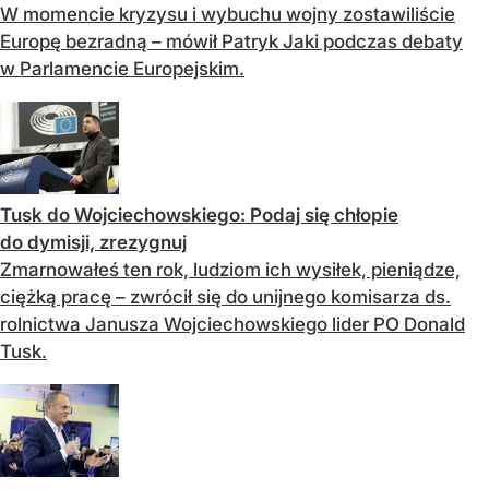
W momencie kryzysu i wybuchu wojny zostawiliście
Europę bezradną – mówił Patryk Jaki podczas debaty
w Parlamencie Europejskim.
Tusk do Wojciechowskiego: Podaj się chłopie
do dymisji, zrezygnuj
Zmarnowałeś ten rok, ludziom ich wysiłek, pieniądze,
ciężką pracę – zwrócił się do unijnego komisarza ds.
rolnictwa Janusza Wojciechowskiego lider PO Donald
Tusk.