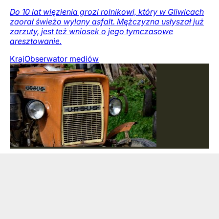
Do 10 lat więzienia grozi rolnikowi, który w Gliwicach
zaorał świeżo wylany asfalt. Mężczyzna usłyszał już
zarzuty, jest też wniosek o jego tymczasowe
aresztowanie.
Kraj
Obserwator mediów