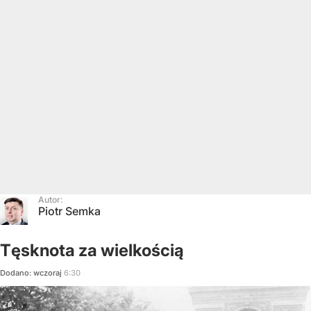
Autor:
Piotr Semka
Tęsknota za wielkością
Dodano:
wczoraj
6:30