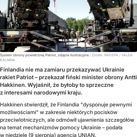
System obrony powietrznej Patriot, zdjęcie ilustracyjne
/ Źródło:
PAP/EPA
/
VALDA
KALNINA
Finlandia nie ma zamiaru przekazywać Ukrainie
rakiet Patriot – przekazał fiński minister obrony Antti
Hakkinen. Wyjaśnił, że byłoby to sprzeczne
z interesami narodowymi kraju.
Hakkinen stwierdził, że Finlandia "dysponuje pewnymi
możliwościami" w zakresie niektórych pocisków
przeciwlotniczych, ale odmówił ujawnienia szczegółów
na temat mechanizmów pomocy Ukrainie – podała
w niedzielę (9 sierpnia) agencja UNIAN.