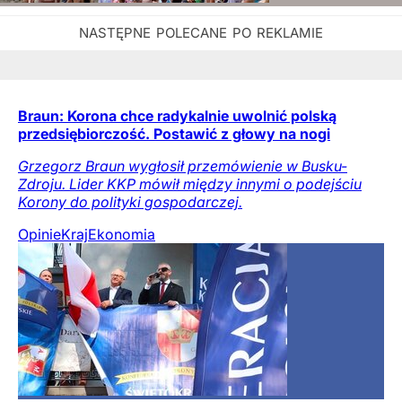
Braun: Korona chce radykalnie uwolnić polską
przedsiębiorczość. Postawić z głowy na nogi
Grzegorz Braun wygłosił przemówienie w Busku-
Zdroju. Lider KKP mówił między innymi o podejściu
Korony do polityki gospodarczej.
Opinie
Kraj
Ekonomia