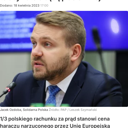
Dodano:
18
kwietnia
2023
17:00
Jacek Ozdoba, Solidarna Polska
Źródło:
PAP
/
Leszek Szymański
1/3 polskiego rachunku za prąd stanowi cena
haraczu narzuconego przez Unię Europejską