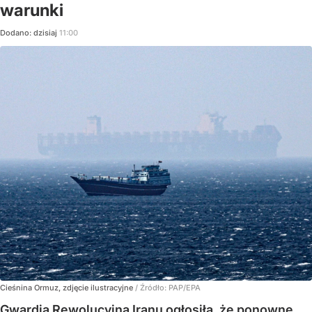
warunki
Dodano:
dzisiaj
11:00
Cieśnina Ormuz, zdjęcie ilustracyjne
/ Źródło:
PAP/EPA
Gwardia Rewolucyjna Iranu ogłosiła, że ponowne