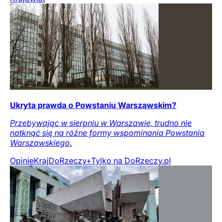
Ukryta prawda o Powstaniu Warszawskim?
Przebywając w sierpniu w Warszawie, trudno nie
natknąć się na różne formy wspominania Powstania
Warszawskiego.
Opinie
Kraj
DoRzeczy+
Tylko na DoRzeczy.pl