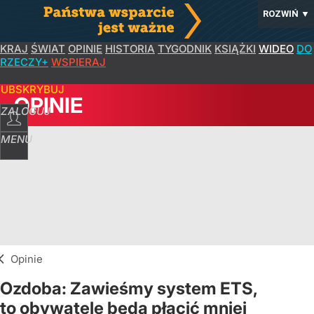
ROZWIŃ
▼
KRAJ
ŚWIAT
OPINIE
HISTORIA
TYGODNIK
KSIĄŻKI
WIDEO
DO
RZECZY+
WSPIERAJ
SUBSKRYBUJ
OPINIE
ZALOGUJ
MENU
Opinie
Ozdoba: Zawieśmy system ETS,
to obywatele będą płacić mniej