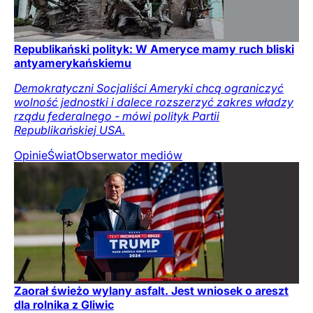
Republikański polityk: W Ameryce mamy ruch bliski
antyamerykańskiemu
Demokratyczni Socjaliści Ameryki chcą ograniczyć
wolność jednostki i dalece rozszerzyć zakres władzy
rządu federalnego - mówi polityk Partii
Republikańskiej USA.
Opinie
Świat
Obserwator mediów
Zaorał świeżo wylany asfalt. Jest wniosek o areszt
dla rolnika z Gliwic