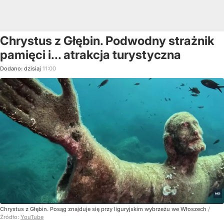
Chrystus z Głębin. Podwodny strażnik
pamięci i... atrakcja turystyczna
Dodano:
dzisiaj
11:00
Chrystus z Głębin. Posąg znajduje się przy liguryjskim wybrzeżu we Włoszech
/
Źródło:
YouTube