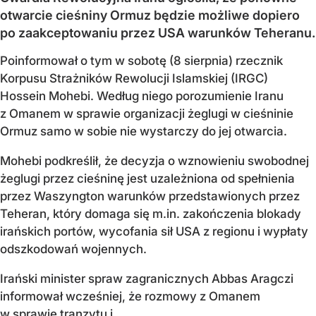
otwarcie cieśniny Ormuz będzie możliwe dopiero
po zaakceptowaniu przez USA warunków Teheranu.
Poinformował o tym w sobotę (8 sierpnia) rzecznik
Korpusu Strażników Rewolucji Islamskiej (IRGC)
Hossein Mohebi. Według niego porozumienie Iranu
z Omanem w sprawie organizacji żeglugi w cieśninie
Ormuz samo w sobie nie wystarczy do jej otwarcia.
Mohebi podkreślił, że decyzja o wznowieniu swobodnej
żeglugi przez cieśninę jest uzależniona od spełnienia
przez Waszyngton warunków przedstawionych przez
Teheran, który domaga się m.in. zakończenia blokady
irańskich portów, wycofania sił USA z regionu i wypłaty
odszkodowań wojennych.
Irański minister spraw zagranicznych Abbas Aragczi
informował wcześniej, że rozmowy z Omanem
w sprawie tranzytu i...