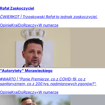
Rafał Zaskoczyciel
ĆWIERKOT | Trzaskowski Rafał to jednak zaskoczyciel.
Opinie
Kraj
DoRzeczy+
W numerze
"Autorytety" Morawieckiego
#WARTO | "Panie Premierze, co z COVID-19, co z
sanitaryzmem, co z 200 tys. nadmiarowych zgonów?".
Opinie
Kraj
DoRzeczy+
W numerze