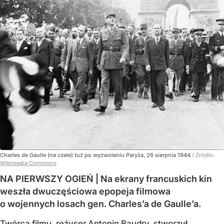
Charles de Gaulle (na czele) tuż po wyzwoleniu Paryża, 26 sierpnia 1944
/ Źródło:
Wikimedia Commons
NA PIERWSZY OGIEŃ | Na ekrany francuskich kin
weszła dwuczęściowa epopeja filmowa
o wojennych losach gen. Charles’a de Gaulle’a.
Twórca filmu, reżyser Antonin Baudry, stworzył