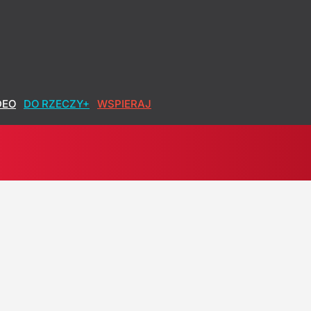
inie?
DEO
DO RZECZY+
WSPIERAJ
aturę Szpytmy
owa po polsku