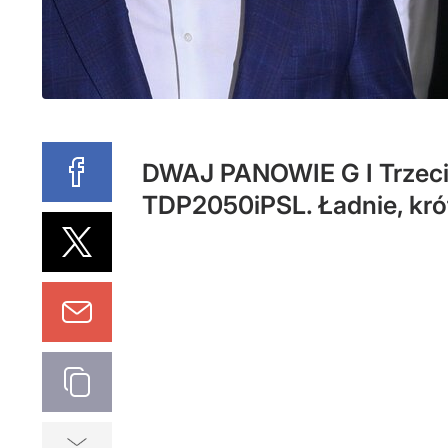
DWAJ PANOWIE G I Trzecia
TDP2050iPSL. Ładnie, krót