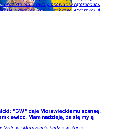
ć oraz kto ma prawo głosować w referendum.
sensie prawnym, lecz, by tak rzec, etycznym. A
mi – kto ma nawet prawo wypowiadać się w
e tego, jak funkcjonuje stolica.
Kraj
DoRzeczy+
Tylko
zeczy.pl
sicki: "GW" daje Morawieckiemu szansę.
emkiewicz: Mam nadzieję, że się mylą
y Mateusz Morawiecki będzie w stanie