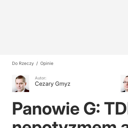
Szwecja przed wyborami. Lider sondaży chce p
6
Była ambasador Ukrainy w USA podejrzana o k
4
Do Rzeczy
/
Opinie
Zaskakujące wyniki oglądalności. Te programy
Autor:
Cezary Gmyz
dodaj
Panowie G: T
nepotyzmem 