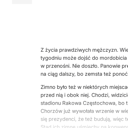
Z życia prawdziwych mężczyzn. Wie
tygodniu może dojść do mordobicia
w przenośni. Nie doszło. Panowie p
na ciąg dalszy, bo zemsta też ponoć
Zimno było też w niektórych miejsca
przed nią i obok niej. Chodzi, widz
stadionu Rakowa Częstochowa, bo to 
Chorzów już wywołała wrzenie w wiel
się prezydenci, że też budują, więc 
Stąd ich zimne uśmiechy na konwenc