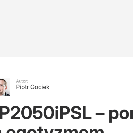
rzyjąć 15 tys. migrantów
orupcję
 notują ogromne spadki
Autor:
Piotr Gociek
DP2050iPSL – p
a egotyzmem