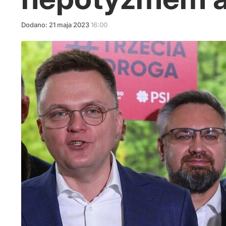
Dodano:
21
maja
2023
16:00