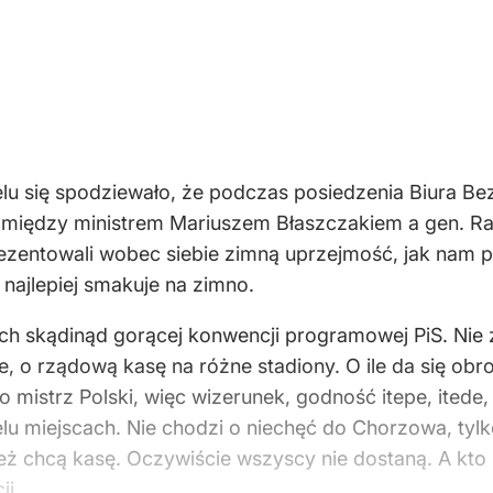
lu się spodziewało, że podczas posiedzenia Biura 
 między ministrem Mariuszem Błaszczakiem a gen. 
rezentowali wobec siebie zimną uprzejmość, jak nam
 najlepiej smakuje na zimno.
ch skądinąd gorącej konwencji programowej PiS. Nie z 
icie, o rządową kasę na różne stadiony. O ile da się 
mistrz Polski, więc wizerunek, godność itepe, itede, 
u miejscach. Nie chodzi o niechęć do Chorzowa, tylko
też chcą kasę. Oczywiście wszyscy nie dostaną. A kto 
ji.