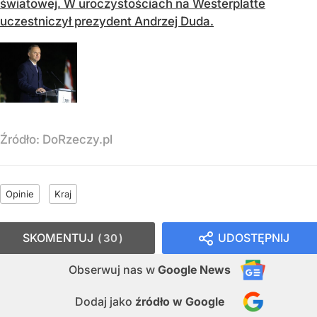
światowej. W uroczystościach na Westerplatte
uczestniczył prezydent Andrzej Duda.
Źródło:
DoRzeczy.pl
Opinie
Kraj
SKOMENTUJ
UDOSTĘPNIJ
30
Obserwuj nas
w
Google News
Dodaj jako
źródło w Google