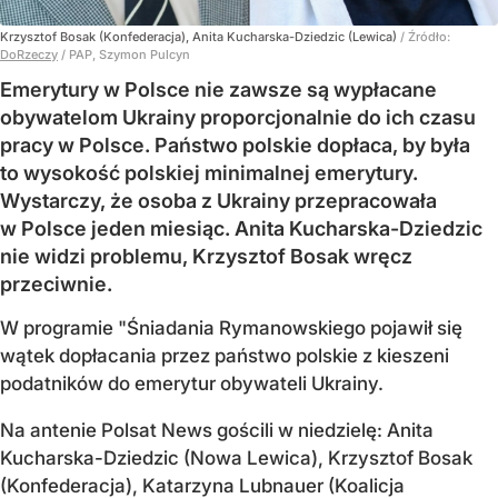
Krzysztof Bosak (Konfederacja), Anita Kucharska-Dziedzic (Lewica)
/ Źródło:
DoRzeczy
/
PAP, Szymon Pulcyn
Emerytury w Polsce nie zawsze są wypłacane
obywatelom Ukrainy proporcjonalnie do ich czasu
pracy w Polsce. Państwo polskie dopłaca, by była
to wysokość polskiej minimalnej emerytury.
Wystarczy, że osoba z Ukrainy przepracowała
w Polsce jeden miesiąc. Anita Kucharska-Dziedzic
nie widzi problemu, Krzysztof Bosak wręcz
przeciwnie.
W programie "Śniadania Rymanowskiego pojawił się
wątek dopłacania przez państwo polskie z kieszeni
podatników do emerytur obywateli Ukrainy.
Na antenie Polsat News gościli w niedzielę: Anita
Kucharska-Dziedzic (Nowa Lewica), Krzysztof Bosak
(Konfederacja), Katarzyna Lubnauer (Koalicja