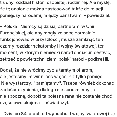
trudny rozdział historii osobistej, rodzinnej. Ale myślę,
że tę analogię można zastosować także do relacji
pomiędzy narodami, między państwami – powiedział.
– Polska i Niemcy są dzisiaj partnerami w Unii
Europejskiej, ale aby mogły ze sobą normalnie
funkcjonować w przyszłości, muszą zamknąć ten
czarny rozdział hekatomby II wojny światowej, ten
moment, w którym niemiecki naród chciał unicestwić,
zetrzeć z powierzchni ziemi polski naród – podkreślił.
Dodał, że nie wrócimy życia tamtym ofiarom,
ale jesteśmy im winni coś więcej niż tylko pamięć. –
Nie wystarczy: "pamiętamy". Trzeba również dokonać
zadośćuczynienia, dlatego nie spoczniemy, ja
nie spocznę, dopóki ta bolesna rana nie zostanie choć
częściowo ukojona – oświadczył.
– Dziś, po 84 latach od wybuchu II wojny światowej (...)