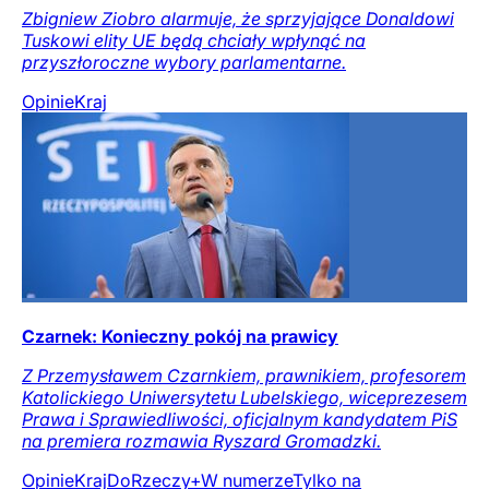
Zbigniew Ziobro alarmuje, że sprzyjające Donaldowi
Tuskowi elity UE będą chciały wpłynąć na
przyszłoroczne wybory parlamentarne.
Opinie
Kraj
Czarnek: Konieczny pokój na prawicy
Z Przemysławem Czarnkiem, prawnikiem, profesorem
Katolickiego Uniwersytetu Lubelskiego, wiceprezesem
Prawa i Sprawiedliwości, oficjalnym kandydatem PiS
na premiera rozmawia Ryszard Gromadzki.
Opinie
Kraj
DoRzeczy+
W numerze
Tylko na