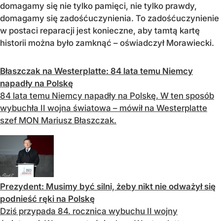
domagamy się nie tylko pamięci, nie tylko prawdy,
domagamy się zadośćuczynienia. To zadośćuczynienie
w postaci reparacji jest konieczne, aby tamtą kartę
historii można było zamknąć – oświadczył Morawiecki.
Błaszczak na Westerplatte: 84 lata temu Niemcy
napadły na Polskę
84 lata temu Niemcy napadły na Polskę. W ten sposób
wybuchła II wojna światowa – mówił na Westerplatte
szef MON Mariusz Błaszczak.
Prezydent: Musimy być silni, żeby nikt nie odważył się
podnieść ręki na Polskę
Dziś przypada 84. rocznica wybuchu II wojny