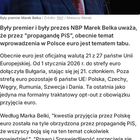
Były premier Marek Belka
/ Źródło:
PAP
/
Mateusz Marek
Były premier i były prezes NBP Marek Belka uważa,
że przez "propagandę PiS", obecnie temat
wprowadzenia w Polsce euro jest tematem tabu.
Obecnie euro jest oficjalną walutą 21 z 27 państw Unii
Europejskiej. Od 1 stycznia 2026 r. do strefy euro
dołączyła Bułgaria, stając się jej 21. członkiem.
Poza
strefą euro pozostaje 6 państw UE:
Polska, Czechy,
Węgry, Rumunia, Szwecja i Dania
. Ta ostatnia jako
jedyna ma formalny traktatowy opt-out z obowiązku
przyjęcia euro.
Według Marka Belki, "kwestia przyjęcia przez Polskę
euro została na tyle obrzydzona przez propagandę PiS,
że wszyscy boją się na ten temat cokolwiek
powiedzieć". "Prawo i Sprawiedliwość sprzeciwia się