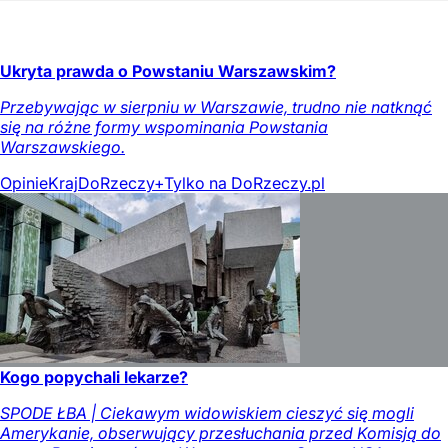
Ukryta prawda o Powstaniu Warszawskim?
Przebywając w sierpniu w Warszawie, trudno nie natknąć
się na różne formy wspominania Powstania
Warszawskiego.
Opinie
Kraj
DoRzeczy+
Tylko na DoRzeczy.pl
Kogo popychali lekarze?
SPODE ŁBA | Ciekawym widowiskiem cieszyć się mogli
Amerykanie, obserwujący przesłuchania przed Komisją do