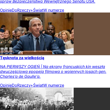
spraw Bezpieczeństwa Wewnętrznego Senatu USA.
Opinie
DoRzeczy+
Świat
W numerze
Tęsknota za wielkością
NA PIERWSZY OGIEŃ | Na ekrany francuskich kin weszła
dwuczęściowa epopeja filmowa o wojennych losach gen.
Charles’a de Gaulle’a.
Opinie
DoRzeczy+
Świat
W numerze