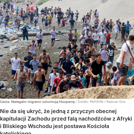
Ceuta. Nielegalni migranci szturmują Hiszpanię
/ Źródło:
PAP/EPA
/
Reduan Dris
Nie da się ukryć, że jedną z przyczyn obecnej
kapitulacji Zachodu przed falą nachodźców z Afryki
i Bliskiego Wschodu jest postawa Kościoła
katolickiego.