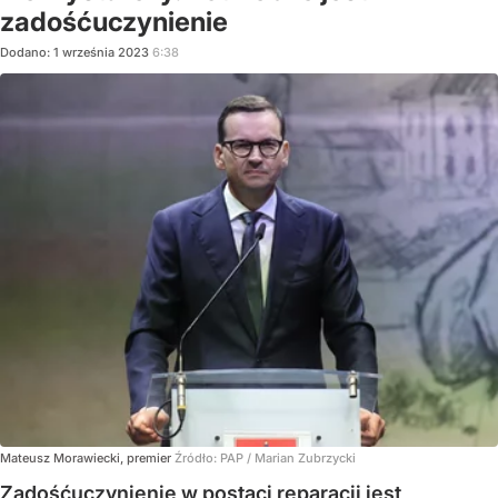
zadośćuczynienie
Dodano:
1
września
2023
6:38
Mateusz Morawiecki, premier
Źródło:
PAP
/
Marian Zubrzycki
Zadośćuczynienie w postaci reparacji jest