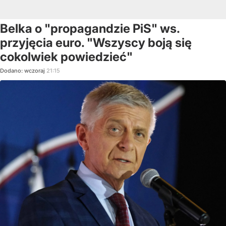
Belka o "propagandzie PiS" ws.
przyjęcia euro. "Wszyscy boją się
cokolwiek powiedzieć"
Dodano:
wczoraj
21:15