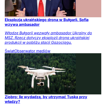
Eksplozja ukraińskiego drona w Bułgarii. Sofia
wzywa ambasador
Władze Bułgarii wezwały ambasador Ukrainy do
MSZ. Rzecz dotyczy eksplozji drona ukraińskiej
produkcji w pobliżu stacji Gazociągu.
Świat
Obserwator mediów
Ziobro: Ile wydadzą, by utrzymać Tuska przy
władzy?