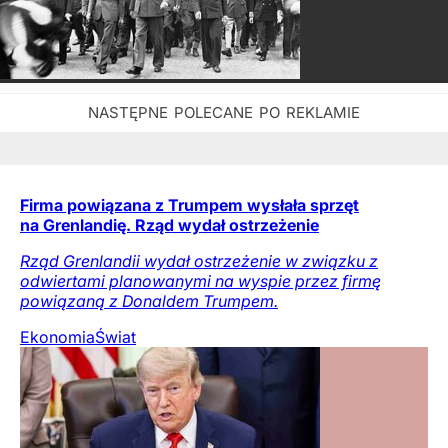
Firma powiązana z Trumpem wysłała sprzęt
na Grenlandię. Rząd wydał ostrzeżenie
Rząd Grenlandii wydał ostrzeżenie w związku z
odwiertami planowanymi na wyspie przez firmę
powiązaną z Donaldem Trumpem.
Ekonomia
Świat