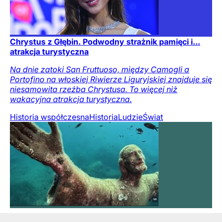
Chrystus z Głębin. Podwodny strażnik pamięci i...
atrakcja turystyczna
Na dnie zatoki San Fruttuoso, między Camogli a
Portofino na włoskiej Riwierze Liguryjskiej znajduje się
niesamowita rzeźba Chrystusa. To więcej niż
wakacyjna atrakcja turystyczna.
Historia współczesna
Historia
Ludzie
Świat