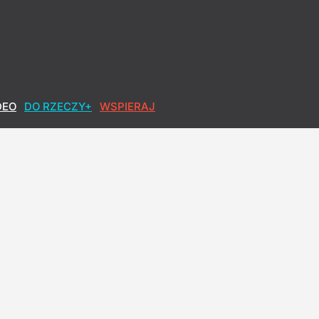
i
DEO
DO RZECZY+
WSPIERAJ
owiedział krótko
 przyznaje, że problem istnieje