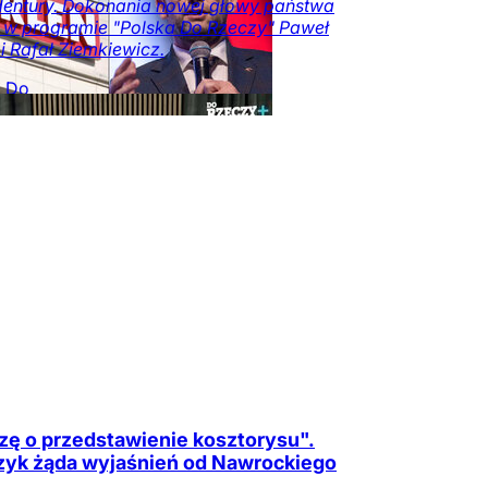
entury. Dokonania nowej głowy państwa
i w programie "Polska Do Rzeczy" Paweł
i i Rafał Ziemkiewicz.
a Do
y
Opinie
Kraj
Tylko
zeczy.pl
zę o przedstawienie kosztorysu".
yk żąda wyjaśnień od Nawrockiego