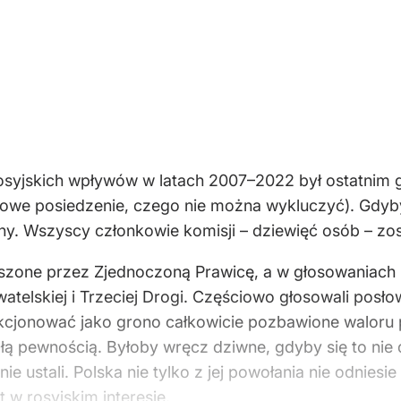
syjskich wpływów w latach 2007–2022 był ostatnim gł
kowe posiedzenie, czego nie można wykluczyć). Gdyb
ny. Wszyscy członkowie komisji – dziewięć osób – zos
szone przez Zjednoczoną Prawicę, a w głosowaniach n
watelskiej i Trzeciej Drogi. Częściowo głosowali posł
kcjonować jako grono całkowicie pozbawione waloru p
całą pewnością. Byłoby wręcz dziwne, gdyby się to ni
nie ustali. Polska nie tylko z jej powołania nie odnies
 w rosyjskim interesie.