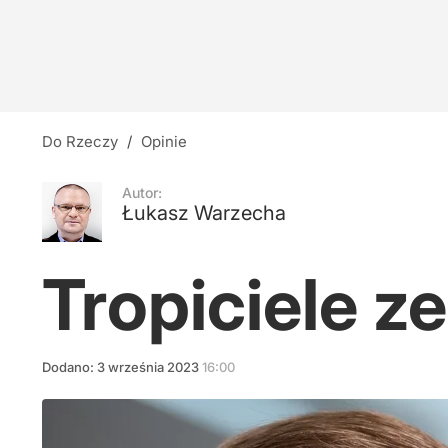
Tusk obwinia prezydenta. Obajtek przypomina: Z
1
Nauczyciele z łapanki, czyli katastrofa oświat
Do Rzeczy
/
Opinie
10
Autor:
Łukasz Warzecha
Cejrowski: Wreszcie widać, jak Fauci wszystkic
Tropiciele z
21
Dodano:
3
września
2023
16:00