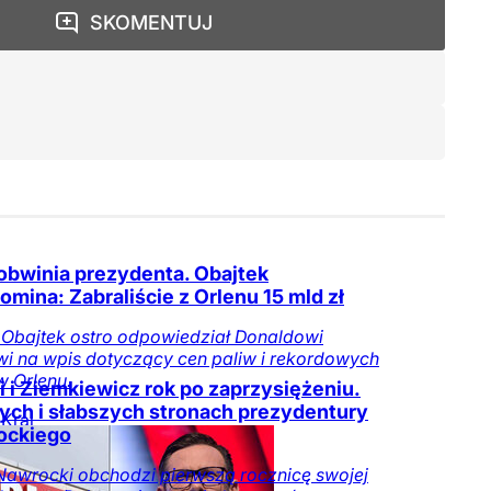
SKOMENTUJ
obwinia prezydenta. Obajtek
omina: Zabraliście z Orlenu 15 mld zł
 Obajtek ostro odpowiedział Donaldowi
i na wpis dotyczący cen paliw i rekordowych
 Orlenu.
ki i Ziemkiewicz rok po zaprzysiężeniu.
nych i słabszych stronach prezydentury
Kraj
ockiego
Nawrocki obchodzi pierwszą rocznicę swojej