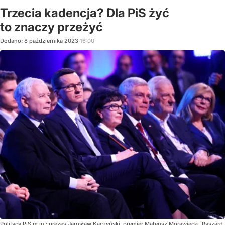
Trzecia kadencja? Dla PiS żyć
to znaczy przeżyć
Dodano:
8
października
2023
16:00
Politycy PiS m.in.: prezes Jarosław Kaczyński, premier Mateusz Morawiecki, Ryszard