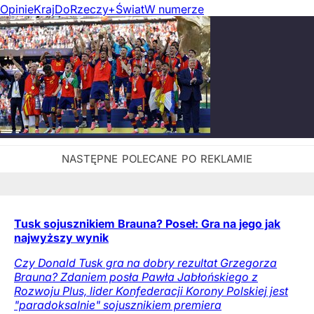
Opinie
Kraj
DoRzeczy+
Świat
W numerze
Tusk sojusznikiem Brauna? Poseł: Gra na jego jak
najwyższy wynik
Czy Donald Tusk gra na dobry rezultat Grzegorza
Brauna? Zdaniem posła Pawła Jabłońskiego z
Rozwoju Plus, lider Konfederacji Korony Polskiej jest
"paradoksalnie" sojusznikiem premiera