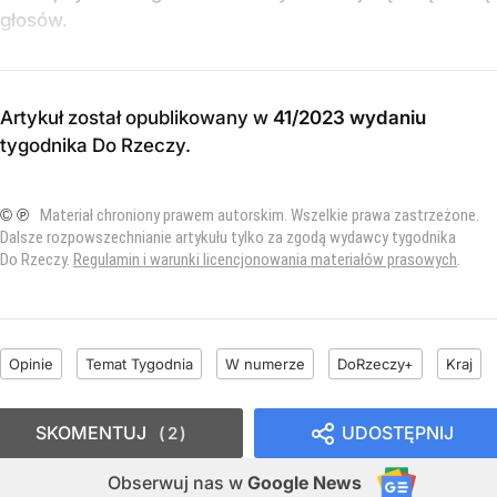
głosów.
Artykuł został opublikowany w
41/2023 wydaniu
tygodnika Do Rzeczy
.
© ℗
Materiał chroniony prawem autorskim. Wszelkie prawa zastrzeżone.
Dalsze rozpowszechnianie artykułu tylko za zgodą wydawcy tygodnika
Do Rzeczy.
Regulamin i warunki licencjonowania materiałów prasowych
.
Opinie
Temat Tygodnia
W numerze
DoRzeczy+
Kraj
SKOMENTUJ
UDOSTĘPNIJ
2
Obserwuj nas
w
Google News