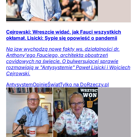
Cejrowski: Wreszcie widać, jak Fauci wszystkich
okłamał. Lisicki: Sypie się opowieść o pandemii
Na jaw wychodzą nowe fakty ws. działalności dr.
Anthony'ego Fauciego, architekta obostrzeń
covidowych na świecie. O bulwersującej sprawie
rozmawiają w "Antysystemie" Paweł Lisicki i Wojciech
Cejrowski.
Antysystem
Opinie
Świat
Tylko na DoRzeczy.pl