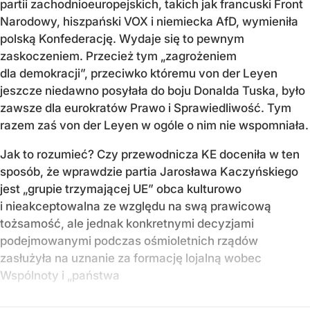
partii zachodnioeuropejskich, takich jak francuski Front
Narodowy, hiszpański VOX i niemiecka AfD, wymieniła
polską Konfederację. Wydaje się to pewnym
zaskoczeniem. Przecież tym „zagrożeniem
dla demokracji”, przeciwko któremu von der Leyen
jeszcze niedawno posyłała do boju Donalda Tuska, było
zawsze dla eurokratów Prawo i Sprawiedliwość. Tym
razem zaś von der Leyen w ogóle o nim nie wspomniała.
Jak to rozumieć? Czy przewodnicza KE doceniła w ten
sposób, że wprawdzie partia Jarosława Kaczyńskiego
jest „grupie trzymającej UE” obca kulturowo
i nieakceptowalna ze względu na swą prawicową
tożsamość, ale jednak konkretnymi decyzjami
podejmowanymi podczas ośmioletnich rządów
zasłużyła na uznanie za formację lojalną wobec
Wspólnoty i „państwa