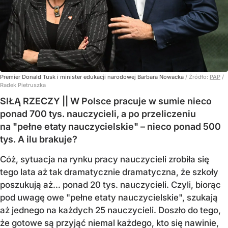
Premier Donald Tusk i minister edukacji narodowej Barbara Nowacka
/ Źródło:
PAP
/
Radek Pietruszka
SIŁĄ RZECZY || W Polsce pracuje w sumie nieco
ponad 700 tys. nauczycieli, a po przeliczeniu
na "pełne etaty nauczycielskie" – nieco ponad 500
tys. A ilu brakuje?
Cóż, sytuacja na rynku pracy nauczycieli zrobiła się
tego lata aż tak dramatycznie dramatyczna, że szkoły
poszukują aż… ponad 20 tys. nauczycieli. Czyli, biorąc
pod uwagę owe "pełne etaty nauczycielskie", szukają
aż jednego na każdych 25 nauczycieli. Doszło do tego,
że gotowe są przyjąć niemal każdego, kto się nawinie,