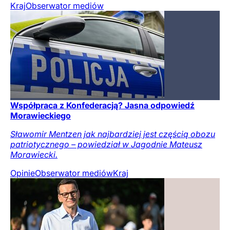
Kraj
Obserwator mediów
Współpraca z Konfederacją? Jasna odpowiedź
Morawieckiego
Sławomir Mentzen jak najbardziej jest częścią obozu
patriotycznego – powiedział w Jagodnie Mateusz
Morawiecki.
Opinie
Obserwator mediów
Kraj