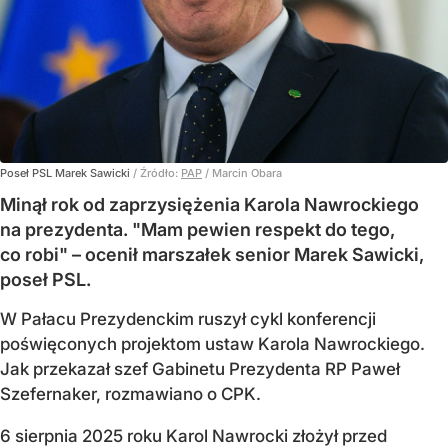
Poseł PSL Marek Sawicki
/ Źródło:
PAP
/
Marcin Obara
Minął rok od zaprzysiężenia Karola Nawrockiego
na prezydenta. "Mam pewien respekt do tego,
co robi" – ocenił marszałek senior Marek Sawicki,
poseł PSL.
W Pałacu Prezydenckim ruszył cykl konferencji
poświęconych projektom ustaw Karola Nawrockiego.
Jak przekazał szef Gabinetu Prezydenta RP Paweł
Szefernaker, rozmawiano o CPK.
6 sierpnia 2025 roku Karol Nawrocki złożył przed