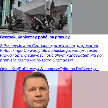
Czarnek: Konieczny pokój na prawicy
Z Przemysławem Czarnkiem, prawnikiem, profesorem
Katolickiego Uniwersytetu Lubelskiego, wiceprezesem
Prawa i Sprawiedliwości, oficjalnym kandydatem PiS na
premiera rozmawia Ryszard Gromadzki.
Opinie
Kraj
DoRzeczy+
W numerze
Tylko na DoRzeczy.pl