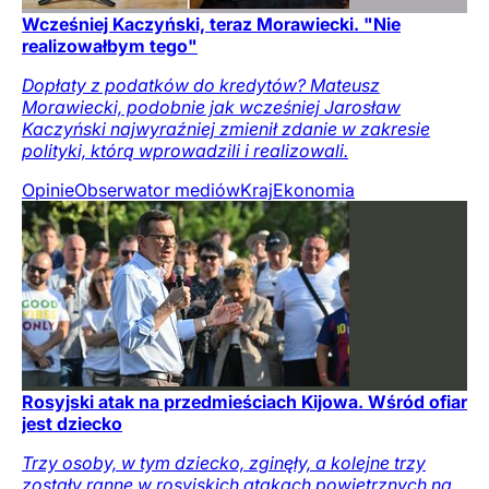
Wcześniej Kaczyński, teraz Morawiecki. "Nie
realizowałbym tego"
Dopłaty z podatków do kredytów? Mateusz
Morawiecki, podobnie jak wcześniej Jarosław
Kaczyński najwyraźniej zmienił zdanie w zakresie
polityki, którą wprowadzili i realizowali.
Opinie
Obserwator mediów
Kraj
Ekonomia
Rosyjski atak na przedmieściach Kijowa. Wśród ofiar
jest dziecko
Trzy osoby, w tym dziecko, zginęły, a kolejne trzy
zostały ranne w rosyjskich atakach powietrznych na