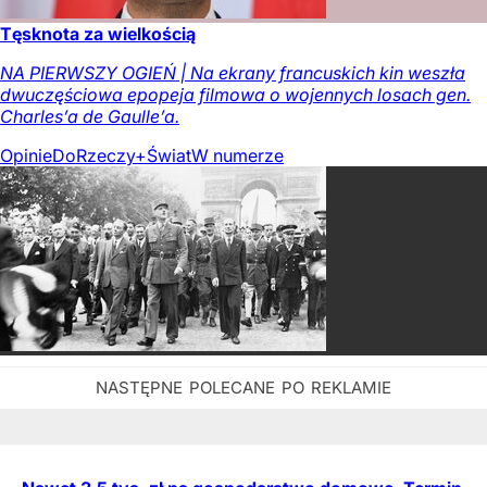
Tęsknota za wielkością
NA PIERWSZY OGIEŃ | Na ekrany francuskich kin weszła
dwuczęściowa epopeja filmowa o wojennych losach gen.
Charles’a de Gaulle’a.
Opinie
DoRzeczy+
Świat
W numerze