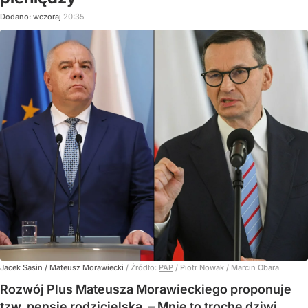
Dodano:
wczoraj
20:35
Jacek Sasin / Mateusz Morawiecki
/ Źródło:
PAP
/
Piotr Nowak / Marcin Obara
Rozwój Plus Mateusza Morawieckiego proponuje
tzw. pensję rodzicielską. – Mnie to trochę dziwi,