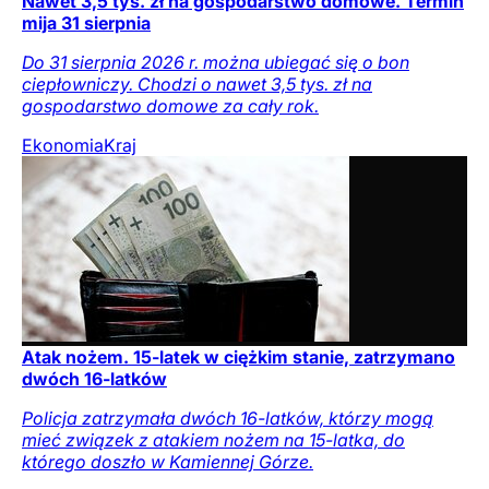
Nawet 3,5 tys. zł na gospodarstwo domowe. Termin
mija 31 sierpnia
Do 31 sierpnia 2026 r. można ubiegać się o bon
ciepłowniczy. Chodzi o nawet 3,5 tys. zł na
gospodarstwo domowe za cały rok.
Ekonomia
Kraj
Atak nożem. 15-latek w ciężkim stanie, zatrzymano
dwóch 16-latków
Policja zatrzymała dwóch 16-latków, którzy mogą
mieć związek z atakiem nożem na 15-latka, do
którego doszło w Kamiennej Górze.