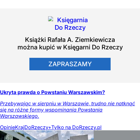
Książki
Rafała A. Ziemkiewicza
można kupić w Księgarni Do Rzeczy
ZAPRASZAMY
Ukryta prawda o Powstaniu Warszawskim?
Przebywając w sierpniu w Warszawie, trudno nie natknąć
się na różne formy wspominania Powstania
Warszawskiego.
Opinie
Kraj
DoRzeczy+
Tylko na DoRzeczy.pl