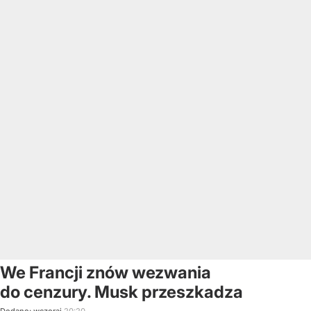
We Francji znów wezwania
do cenzury. Musk przeszkadza
Dodano:
wczoraj
20:20