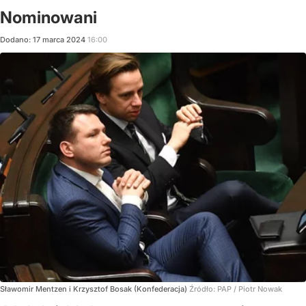
Nominowani
Dodano:
17
marca
2024
16:00
Sławomir Mentzen i Krzysztof Bosak (Konfederacja)
Źródło:
PAP
/
Piotr Nowak