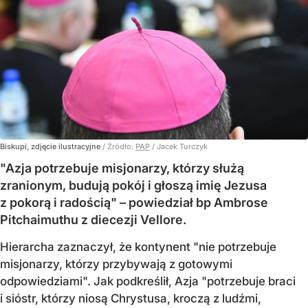
Biskupi, zdjęcie ilustracyjne
/ Źródło:
PAP
/
Jacek Turczyk
"Azja potrzebuje misjonarzy, którzy służą
zranionym, budują pokój i głoszą imię Jezusa
z pokorą i radością" – powiedział bp Ambrose
Pitchaimuthu z diecezji Vellore.
Hierarcha zaznaczył, że kontynent "nie potrzebuje
misjonarzy, którzy przybywają z gotowymi
odpowiedziami". Jak podkreślił, Azja "potrzebuje braci
i sióstr, którzy niosą Chrystusa, kroczą z ludźmi,