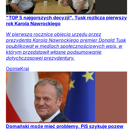
"TOP 5 najgorszych decyzji". Tusk rozlicza pierwszy
rok Karola Nawrockiego
W pierwszą rocznicę objęcia urzędu przez
prezydenta Karola Nawrockiego premier Donald Tusk
opublikował w mediach społecznościowych wpis, w
którym przedstawił własne podsumowanie
dotychczasowej prezydentury.
Opinie
Kraj
Domański może mieć problemy. PiS szykuje pozew