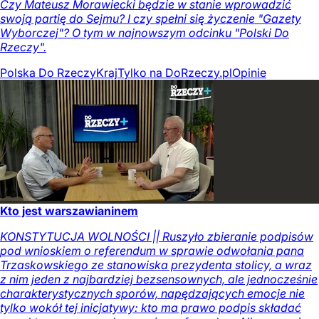
Czy Mateusz Morawiecki będzie w stanie wprowadzić
swoją partię do Sejmu? I czy spełni się życzenie "Gazety
Wyborczej"? O tym w najnowszym odcinku "Polski Do
Rzeczy".
Polska Do Rzeczy
Kraj
Tylko na DoRzeczy.pl
Opinie
Kto jest warszawianinem
KONSTYTUCJA WOLNOŚCI || Ruszyło zbieranie podpisów
pod wnioskiem o referendum w sprawie odwołania pana
Trzaskowskiego ze stanowiska prezydenta stolicy, a wraz
z nim jeden z najbardziej bezsensownych, ale jednocześnie
charakterystycznych sporów, napędzających emocje nie
tylko wokół tej inicjatywy: kto ma prawo podpis składać