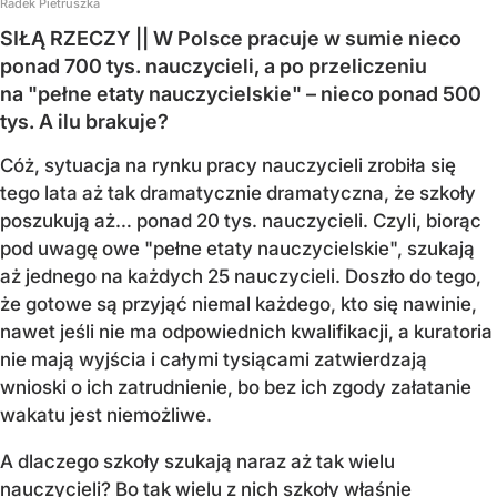
Radek Pietruszka
SIŁĄ RZECZY || W Polsce pracuje w sumie nieco
ponad 700 tys. nauczycieli, a po przeliczeniu
na "pełne etaty nauczycielskie" – nieco ponad 500
tys. A ilu brakuje?
Cóż, sytuacja na rynku pracy nauczycieli zrobiła się
tego lata aż tak dramatycznie dramatyczna, że szkoły
poszukują aż… ponad 20 tys. nauczycieli. Czyli, biorąc
pod uwagę owe "pełne etaty nauczycielskie", szukają
aż jednego na każdych 25 nauczycieli. Doszło do tego,
że gotowe są przyjąć niemal każdego, kto się nawinie,
nawet jeśli nie ma odpowiednich kwalifikacji, a kuratoria
nie mają wyjścia i całymi tysiącami zatwierdzają
wnioski o ich zatrudnienie, bo bez ich zgody załatanie
wakatu jest niemożliwe.
A dlaczego szkoły szukają naraz aż tak wielu
nauczycieli? Bo tak wielu z nich szkoły właśnie