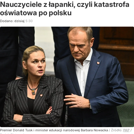
Nauczyciele z łapanki, czyli katastrofa
oświatowa po polsku
Dodano:
dzisiaj
5:30
Premier Donald Tusk i minister edukacji narodowej Barbara Nowacka
/ Źródło:
PAP
/