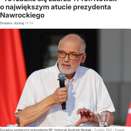
o największym atucie prezydenta
Nawrockiego
Dodano:
dzisiaj
19:34
Doradca społeczny prezydenta RP, historyk Andrzej Nowak
/ Źródło:
PAP
/
Paweł