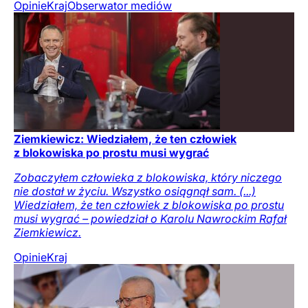
Opinie
Kraj
Obserwator mediów
Ziemkiewicz: Wiedziałem, że ten człowiek
z blokowiska po prostu musi wygrać
Zobaczyłem człowieka z blokowiska, który niczego
nie dostał w życiu. Wszystko osiągnął sam. (...)
Wiedziałem, że ten człowiek z blokowiska po prostu
musi wygrać – powiedział o Karolu Nawrockim Rafał
Ziemkiewicz.
Opinie
Kraj