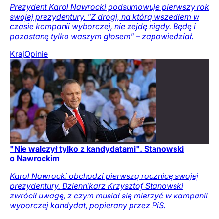
Prezydent Karol Nawrocki podsumowuje pierwszy rok
swojej prezydentury. "Z drogi, na którą wszedłem w
czasie kampanii wyborczej, nie zejdę nigdy. Będę i
pozostanę tylko waszym głosem" – zapowiedział.
Kraj
Opinie
"Nie walczył tylko z kandydatami". Stanowski
o Nawrockim
Karol Nawrocki obchodzi pierwszą rocznicę swojej
prezydentury. Dziennikarz Krzysztof Stanowski
zwrócił uwagę, z czym musiał się mierzyć w kampanii
wyborczej kandydat, popierany przez PiS.