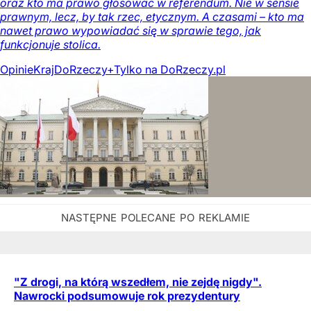
oraz kto ma prawo głosować w referendum. Nie w sensie
prawnym, lecz, by tak rzec, etycznym. A czasami – kto ma
nawet prawo wypowiadać się w sprawie tego, jak
funkcjonuje stolica.
Opinie
Kraj
DoRzeczy+
Tylko na DoRzeczy.pl
"Z drogi, na którą wszedłem, nie zejdę nigdy".
Nawrocki podsumowuje rok prezydentury