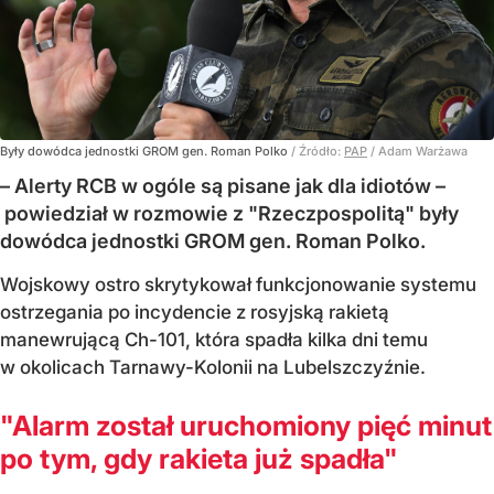
Były dowódca jednostki GROM gen. Roman Polko
/ Źródło:
PAP
/
Adam Warżawa
– Alerty RCB w ogóle są pisane jak dla idiotów –
powiedział w rozmowie z "Rzeczpospolitą" były
dowódca jednostki GROM gen. Roman Polko.
Wojskowy ostro skrytykował funkcjonowanie systemu
ostrzegania po incydencie z rosyjską rakietą
manewrującą Ch-101, która spadła kilka dni temu
w okolicach Tarnawy-Kolonii na Lubelszczyźnie.
"Alarm został uruchomiony pięć minut
po tym, gdy rakieta już spadła"