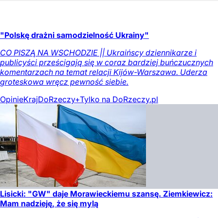
"Polskę drażni samodzielność Ukrainy"
CO PISZĄ NA WSCHODZIE || Ukraińscy dziennikarze i
publicyści prześcigają się w coraz bardziej buńczucznych
komentarzach na temat relacji Kijów-Warszawa. Uderza
groteskowa wręcz pewność siebie.
Opinie
Kraj
DoRzeczy+
Tylko na DoRzeczy.pl
Lisicki: "GW" daje Morawieckiemu szansę. Ziemkiewicz:
Mam nadzieję, że się mylą