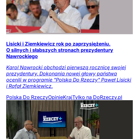
Lisicki i Ziemkiewicz rok po zaprzysiężeniu.
O silnych i słabszych stronach prezydentury
Nawrockiego
Karol Nawrocki obchodzi pierwszą rocznicę swojej
prezydentury. Dokonania nowej głowy państwa
ocenili w programie "Polska Do Rzeczy" Paweł Lisicki
i Rafał Ziemkiewicz.
Polska Do Rzeczy
Opinie
Kraj
Tylko na DoRzeczy.pl