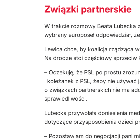
Związki partnerskie
W trakcie rozmowy Beata Lubecka zap
wybrany europoseł odpowiedział, że
Lewica chce, by koalicja rządząca 
Na drodze stoi częściowy sprzeciw 
– Oczekuję, że PSL po prostu zrozum
i koleżanek z PSL, żeby nie używać 
o związkach partnerskich nie ma ado
sprawiedliwości.
Lubecka przywołała doniesienia medi
dotyczące przysposobienia dzieci p
– Pozostawiam do negocjacji pani m