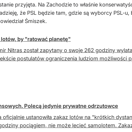
stanie przyjęta. Na Zachodzie to właśnie konserwaty
adzieję, że PSL będzie tam, gdzie są wyborcy PSL-u,
powiedział Śmiszek.
 lotów, by "ratować planetę"
ir Nitras został zapytany o swoje 262 godziny wylata
ekście postulatów ograniczenia ludziom możliwości 
ansowych. Polecą jedynie prywatne odrzutowce
a oficjalnie ustanowiła zakaz lotów na "krótkich dys
godziny pociągiem, nie może lecieć samolotem. Zaka