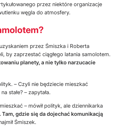
artykułowanego przez niektóre organizacje
wutlenku węgla do atmosfery.
samolotem?
 uzyskaniem przez Śmiszka i Roberta
i, by zaprzestać ciągłego latania samolotem.
waniu planety, a nie tylko narzucacie
ityk. – Czyli nie będziecie mieszkać
na stałe? – zapytała.
mieszkać – mówił polityk, ale dziennikarka
. Tam, gdzie się da dojechać komunikacją
najmił Śmiszek.