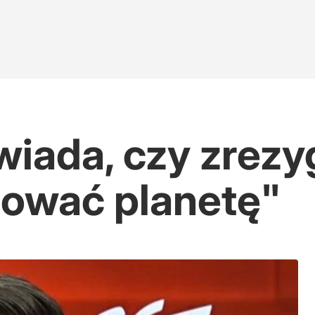
iada, czy zrezy
atować planetę"