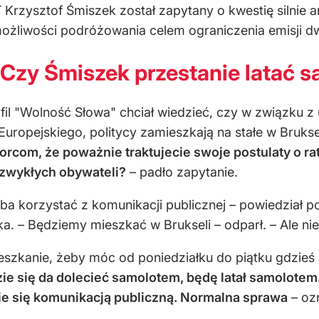
 Krzysztof Śmiszek został zapytany o kwestię silnie 
możliwości podróżowania celem ograniczenia emisji d
 Czy Śmiszek przestanie latać 
fil "Wolność Słowa" chciał wiedzieć, czy w związku z
ropejskiego, politycy zamieszkają na stałe w Bruksel
com, że poważnie traktujecie swoje postulaty o rato
 zwykłych obywateli?
– padło zapytanie.
ba korzystać z komunikacji publicznej – powiedział pol
a. – Będziemy mieszkać w Brukseli – odparł. – Ale nie 
ieszkanie, żeby móc od poniedziałku do piątku gdzieś 
ie się da dolecieć samolotem, będę latał samolotem
ie się komunikacją publiczną. Normalna sprawa
– oz