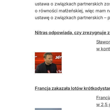
ustawa o związkach partnerskich zo
o równości małżeńskiej, więc mam n
ustawę o związkach partnerskich – 
Nitras odpowiada, czy zrezygnuje z
Sławom
w kont
Francja zakazała lotów krótkodyst
Francj
w 2,5 