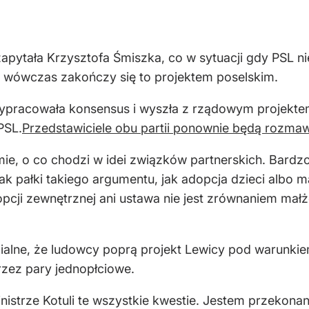
ytała Krzysztofa Śmiszka, co w sytuacji gdy PSL nie
 wówczas zakończy się to projektem poselskim.
wypracowała konsensus i wyszła z rządowym projekte
PSL.
Przedstawiciele obu partii ponownie będą rozmaw
ie, o co chodzi w idei związków partnerskich. Bardzo
jak pałki takiego argumentu, jak adopcja dzieci albo
pcji zewnętrznej ani ustawa nie jest zrównaniem małż
alne, że ludowcy poprą projekt Lewicy pod warunkiem
rzez pary jednopłciowe.
inistrze Kotuli te wszystkie kwestie. Jestem przekon