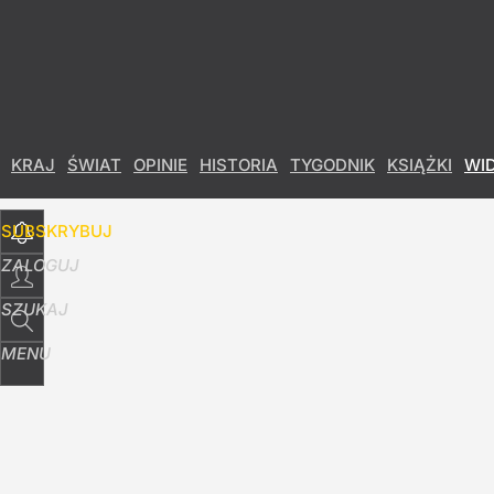
Udostępnij
34
Skomentuj
KRAJ
ŚWIAT
OPINIE
HISTORIA
TYGODNIK
KSIĄŻKI
WI
SUBSKRYBUJ
ZALOGUJ
SZUKAJ
MENU