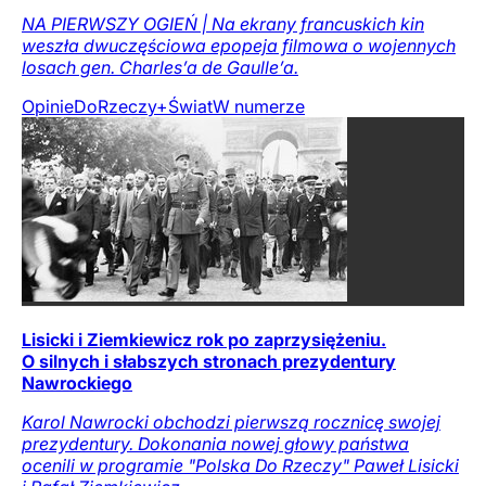
NA PIERWSZY OGIEŃ | Na ekrany francuskich kin
weszła dwuczęściowa epopeja filmowa o wojennych
losach gen. Charles’a de Gaulle’a.
Opinie
DoRzeczy+
Świat
W numerze
Lisicki i Ziemkiewicz rok po zaprzysiężeniu.
O silnych i słabszych stronach prezydentury
Nawrockiego
Karol Nawrocki obchodzi pierwszą rocznicę swojej
prezydentury. Dokonania nowej głowy państwa
ocenili w programie "Polska Do Rzeczy" Paweł Lisicki