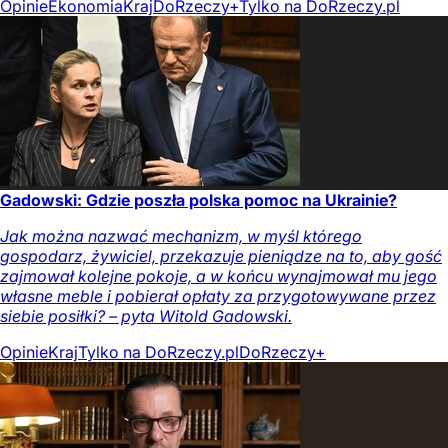
Opinie
Ekonomia
Kraj
DoRzeczy+
Tylko na DoRzeczy.pl
Gadowski: Gdzie poszła polska pomoc na Ukrainie?
Jak można nazwać mechanizm, w myśl którego
gospodarz, żywiciel, przekazuje pieniądze na to, aby gość
zajmował kolejne pokoje, a w końcu wynajmował mu jego
własne meble i pobierał opłaty za przygotowywane przez
siebie posiłki? – pyta Witold Gadowski.
Opinie
Kraj
Tylko na DoRzeczy.pl
DoRzeczy+