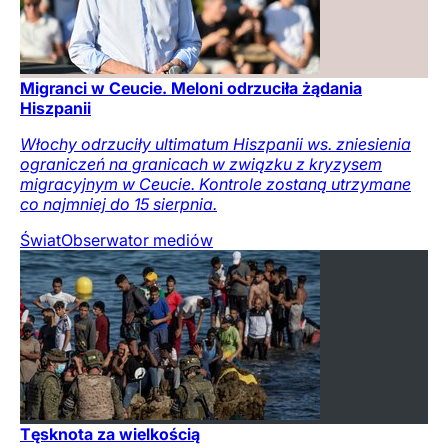
Migranci w Ceucie. Meloni odrzuciła żądania
Hiszpanii
Włochy odrzuciły ultimatum Hiszpanii ws. zniesienia
ograniczeń na granicach w związku z kryzysem
migracyjnym w Ceucie. Kontrole zostaną utrzymane
co najmniej do 15 sierpnia.
Świat
Obserwator mediów
Tęsknota za wielkością