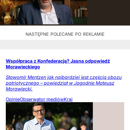
Współpraca z Konfederacją? Jasna odpowiedź
Morawieckiego
Sławomir Mentzen jak najbardziej jest częścią obozu
patriotycznego – powiedział w Jagodnie Mateusz
Morawiecki.
Opinie
Obserwator mediów
Kraj