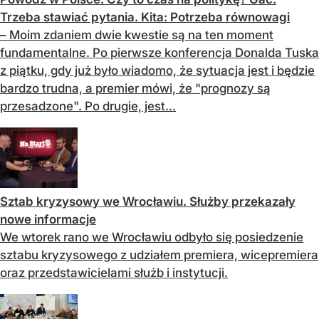
Trzeba stawiać pytania. Kita: Potrzeba równowagi
– Moim zdaniem dwie kwestie są na ten moment
fundamentalne. Po pierwsze konferencja Donalda Tuska
z piątku, gdy już było wiadomo, że sytuacja jest i będzie
bardzo trudna, a premier mówi, że "prognozy są
przesadzone". Po drugie, jest...
Sztab kryzysowy we Wrocławiu. Służby przekazały
nowe informacje
We wtorek rano we Wrocławiu odbyło się posiedzenie
sztabu kryzysowego z udziałem premiera, wicepremiera
oraz przedstawicielami służb i instytucji.