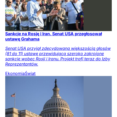
Sankcje na Rosję i Iran. Senat USA przegłosował
ustawę Grahama
Senat USA przyjął zdecydowaną większością głosów
(81 do 11) ustawę przewidującą szeroko zakrojone
sankcje wobec Rosji i Iranu. Projekt trafi teraz do Izby
Reprezentantów.
Ekonomia
Świat