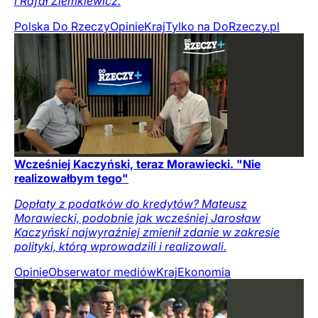
i Rafał Ziemkiewicz.
Polska Do Rzeczy
Opinie
Kraj
Tylko na DoRzeczy.pl
Wcześniej Kaczyński, teraz Morawiecki. "Nie
realizowałbym tego"
Dopłaty z podatków do kredytów? Mateusz
Morawiecki, podobnie jak wcześniej Jarosław
Kaczyński najwyraźniej zmienił zdanie w zakresie
polityki, którą wprowadzili i realizowali.
Opinie
Obserwator mediów
Kraj
Ekonomia