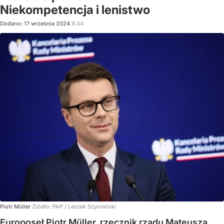
Niekompetencja i lenistwo
Dodano:
17
września
2024
8:44
Piotr Müller
Źródło:
PAP
/
Leszek Szymański
Europoseł Piotr Müller, rzecznik rządu Mateusza