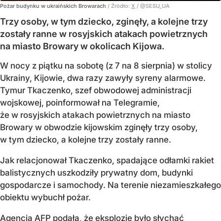
Pożar budynku w ukraińskich Browarach
/ Źródło:
X
/
@SESU_UA
Trzy osoby, w tym dziecko, zginęły, a kolejne trzy
zostały ranne w rosyjskich atakach powietrznych
na miasto Browary w okolicach Kijowa.
W nocy z piątku na sobotę (z 7 na 8 sierpnia) w stolicy
Ukrainy, Kijowie, dwa razy zawyły syreny alarmowe.
Tymur Tkaczenko, szef obwodowej administracji
wojskowej, poinformował na Telegramie,
że w rosyjskich atakach powietrznych na miasto
Browary w obwodzie kijowskim zginęły trzy osoby,
w tym dziecko, a kolejne trzy zostały ranne.
Jak relacjonował Tkaczenko, spadające odłamki rakiet
balistycznych uszkodziły prywatny dom, budynki
gospodarcze i samochody. Na terenie niezamieszkałego
obiektu wybuchł pożar.
Agencja AFP podała, że eksplozje było słychać