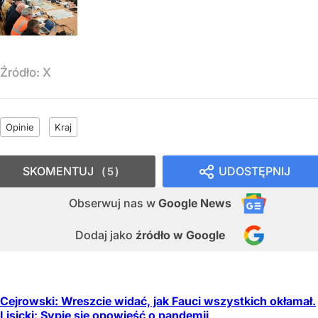
Źródło:
X
Opinie
Kraj
SKOMENTUJ
UDOSTĘPNIJ
5
Obserwuj nas
w
Google News
Dodaj jako
źródło w Google
Cejrowski: Wreszcie widać, jak Fauci wszystkich okłamał.
Lisicki: Sypie się opowieść o pandemii