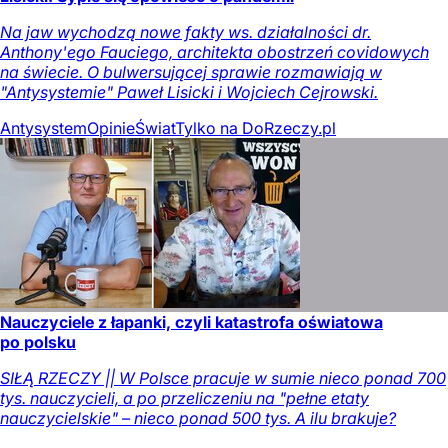
Na jaw wychodzą nowe fakty ws. działalności dr.
Anthony'ego Fauciego, architekta obostrzeń covidowych
na świecie. O bulwersującej sprawie rozmawiają w
"Antysystemie" Paweł Lisicki i Wojciech Cejrowski.
Antysystem
Opinie
Świat
Tylko na DoRzeczy.pl
Nauczyciele z łapanki, czyli katastrofa oświatowa
po polsku
SIŁĄ RZECZY || W Polsce pracuje w sumie nieco ponad 700
tys. nauczycieli, a po przeliczeniu na "pełne etaty
nauczycielskie" – nieco ponad 500 tys. A ilu brakuje?