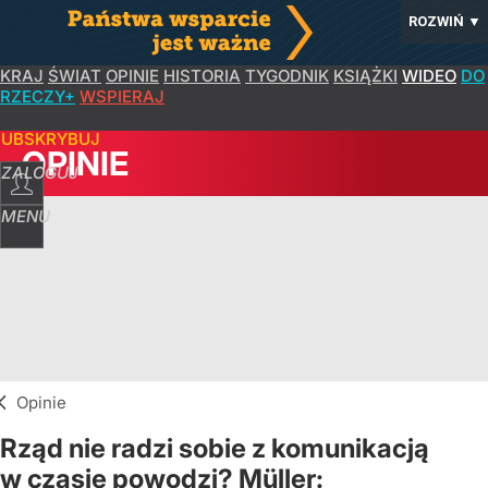
ROZWIŃ
▼
KRAJ
ŚWIAT
OPINIE
HISTORIA
TYGODNIK
KSIĄŻKI
WIDEO
DO
RZECZY+
WSPIERAJ
SUBSKRYBUJ
OPINIE
ZALOGUJ
MENU
Opinie
Rząd nie radzi sobie z komunikacją
w czasie powodzi? Müller: