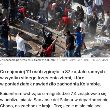
Zniszczenia po trzęsieniu ziemi w Kolumbii
/ Źródło:
PAP/EPA
/
ERNESTO GUZMAN
JR
Co najmniej 111 osób zginęło, a 87 zostało rannych
w wyniku silnego trzęsienia ziemi, które
w poniedziałek nawiedziło zachodnią Kolumbię.
Epicentrum wstrząsu o magnitudzie 7,4 znajdowało się
w pobliżu miasta San Jose del Palmar w departamencie
Choco, na zachodzie kraju. Trzęsienie miało miejsce