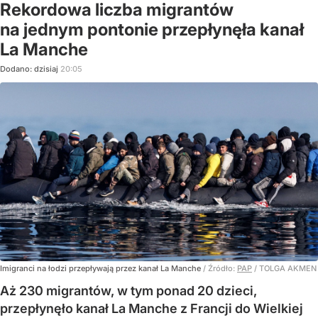
Rekordowa liczba migrantów
na jednym pontonie przepłynęła kanał
La Manche
Dodano:
dzisiaj
20:05
Imigranci na łodzi przepływają przez kanał La Manche
/ Źródło:
PAP
/
TOLGA AKMEN
Aż 230 migrantów, w tym ponad 20 dzieci,
przepłynęło kanał La Manche z Francji do Wielkiej