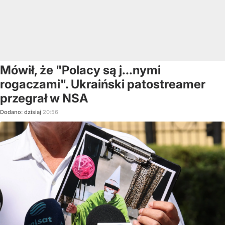
Mówił, że "Polacy są j...nymi
rogaczami". Ukraiński patostreamer
przegrał w NSA
Dodano:
dzisiaj
20:56