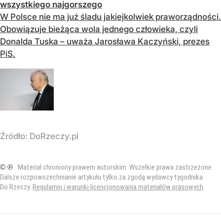
wszystkiego najgorszego
W Polsce nie ma już śladu jakiejkolwiek praworządności.
Obowiązuje bieżąca wola jednego człowieka, czyli
Donalda Tuska – uważa Jarosława Kaczyński, prezes
PiS.
Źródło:
DoRzeczy.pl
© ℗
Materiał chroniony prawem autorskim. Wszelkie prawa zastrzeżone.
Dalsze rozpowszechnianie artykułu tylko za zgodą wydawcy tygodnika
Do Rzeczy.
Regulamin i warunki licencjonowania materiałów prasowych
.