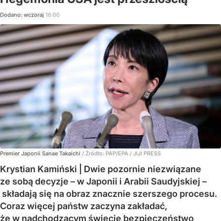
Dodano:
wczoraj
16:00
Premier Japonii Sanae Takaichi
/ Źródło:
PAP/EPA
/
JIJI PRESS
Krystian Kamiński | Dwie pozornie niezwiązane
ze sobą decyzje – w Japonii i Arabii Saudyjskiej –
składają się na obraz znacznie szerszego procesu.
Coraz więcej państw zaczyna zakładać,
że w nadchodzącym świecie bezpieczeństwo