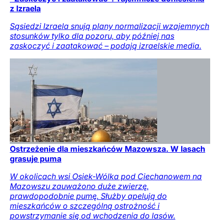
z Izraela
Sąsiedzi Izraela snują plany normalizacji wzajemnych
stosunków tylko dla pozoru, aby później nas
zaskoczyć i zaatakować – podają izraelskie media.
Ostrzeżenie dla mieszkańców Mazowsza. W lasach
grasuje puma
W okolicach wsi Osiek-Wólka pod Ciechanowem na
Mazowszu zauważono duże zwierzę,
prawdopodobnie pumę. Służby apelują do
mieszkańców o szczególną ostrożność i
powstrzymanie się od wchodzenia do lasów.