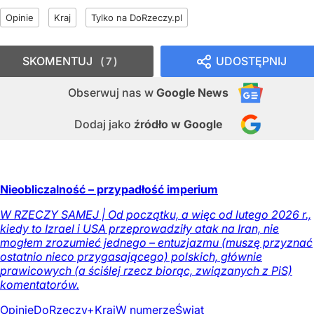
Opinie
Kraj
Tylko na DoRzeczy.pl
SKOMENTUJ
UDOSTĘPNIJ
7
Obserwuj nas
w
Google News
Dodaj jako
źródło w Google
Nieobliczalność – przypadłość imperium
W RZECZY SAMEJ | Od początku, a więc od lutego 2026 r.,
kiedy to Izrael i USA przeprowadziły atak na Iran, nie
mogłem zrozumieć jednego – entuzjazmu (muszę przyznać
ostatnio nieco przygasającego) polskich, głównie
prawicowych (a ściślej rzecz biorąc, związanych z PiS)
komentatorów.
Opinie
DoRzeczy+
Kraj
W numerze
Świat