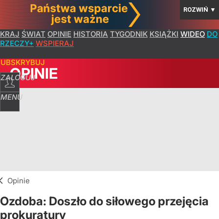
ROZWIŃ
▼
KRAJ
ŚWIAT
OPINIE
HISTORIA
TYGODNIK
KSIĄŻKI
WIDEO
DO
RZECZY+
WSPIERAJ
SUBSKRYBUJ
OPINIE
ZALOGUJ
MENU
Opinie
Ozdoba: Doszło do siłowego przejęcia
prokuratury