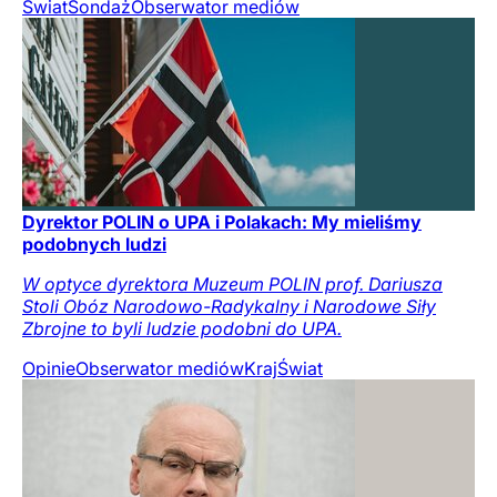
Świat
Sondaż
Obserwator mediów
Dyrektor POLIN o UPA i Polakach: My mieliśmy
podobnych ludzi
W optyce dyrektora Muzeum POLIN prof. Dariusza
Stoli Obóz Narodowo-Radykalny i Narodowe Siły
Zbrojne to byli ludzie podobni do UPA.
Opinie
Obserwator mediów
Kraj
Świat