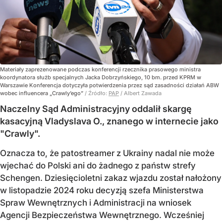
Materiały zaprezenowane podczas konferencji rzecznika prasowego ministra
koordynatora służb specjalnych Jacka Dobrzyńskiego, 10 bm. przed KPRM w
Warszawie Konferencja dotyczyła potwierdzenia przez sąd zasadności działań ABW
wobec influencera „Crawly’ego”
/ Źródło:
PAP
/
Albert Zawada
Naczelny Sąd Administracyjny oddalił skargę
kasacyjną Vladyslava O., znanego w internecie jako
"Crawly".
Oznacza to, że patostreamer z Ukrainy nadal nie może
wjechać do Polski ani do żadnego z państw strefy
Schengen. Dziesięcioletni zakaz wjazdu został nałożony
w listopadzie 2024 roku decyzją szefa Ministerstwa
Spraw Wewnętrznych i Administracji na wniosek
Agencji Bezpieczeństwa Wewnętrznego. Wcześniej