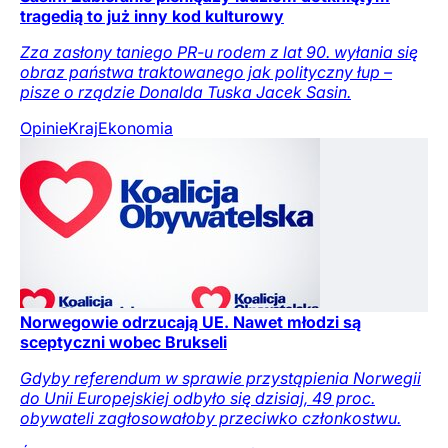
tragedią to już inny kod kulturowy
Zza zasłony taniego PR-u rodem z lat 90. wyłania się
obraz państwa traktowanego jak polityczny łup –
pisze o rządzie Donalda Tuska Jacek Sasin.
Opinie
Kraj
Ekonomia
Norwegowie odrzucają UE. Nawet młodzi są
sceptyczni wobec Brukseli
Gdyby referendum w sprawie przystąpienia Norwegii
do Unii Europejskiej odbyło się dzisiaj, 49 proc.
obywateli zagłosowałoby przeciwko członkostwu.