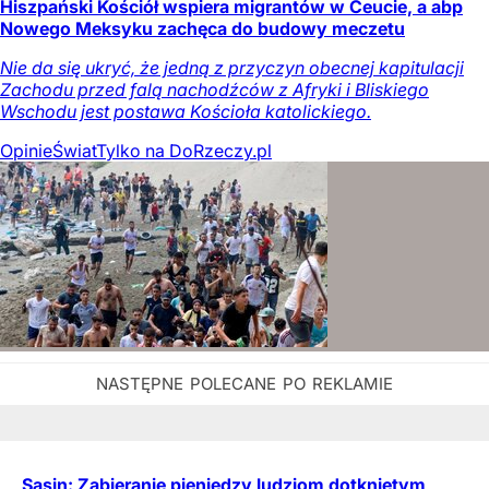
Hiszpański Kościół wspiera migrantów w Ceucie, a abp
Nowego Meksyku zachęca do budowy meczetu
Nie da się ukryć, że jedną z przyczyn obecnej kapitulacji
Zachodu przed falą nachodźców z Afryki i Bliskiego
Wschodu jest postawa Kościoła katolickiego.
Opinie
Świat
Tylko na DoRzeczy.pl
Sasin: Zabieranie pieniędzy ludziom dotkniętym