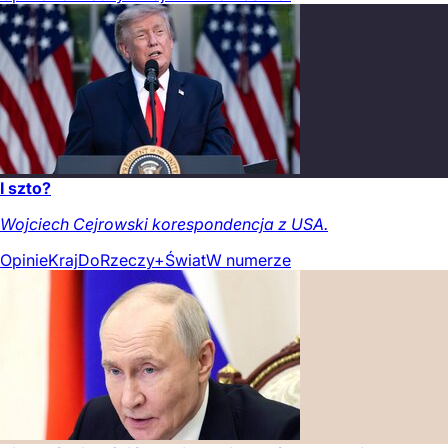
I szto?
Wojciech Cejrowski korespondencja z USA.
Opinie
Kraj
DoRzeczy+
Świat
W numerze