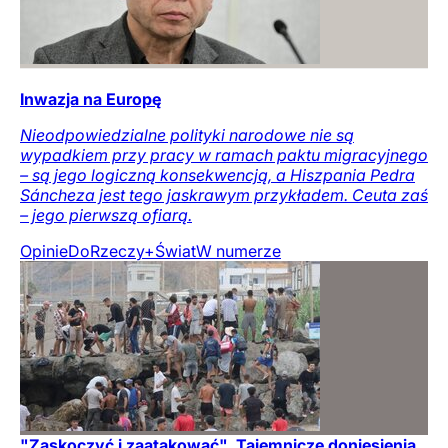
Inwazja na Europę
Nieodpowiedzialne polityki narodowe nie są
wypadkiem przy pracy w ramach paktu migracyjnego
– są jego logiczną konsekwencją, a Hiszpania Pedra
Sáncheza jest tego jaskrawym przykładem. Ceuta zaś
– jego pierwszą ofiarą.
Opinie
DoRzeczy+
Świat
W numerze
"Zaskoczyć i zaatakować". Tajemnicze doniesienia