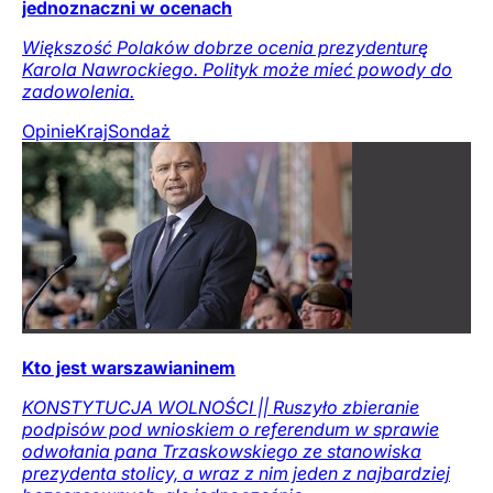
jednoznaczni w ocenach
Większość Polaków dobrze ocenia prezydenturę
Karola Nawrockiego. Polityk może mieć powody do
zadowolenia.
Opinie
Kraj
Sondaż
Kto jest warszawianinem
KONSTYTUCJA WOLNOŚCI || Ruszyło zbieranie
podpisów pod wnioskiem o referendum w sprawie
odwołania pana Trzaskowskiego ze stanowiska
prezydenta stolicy, a wraz z nim jeden z najbardziej