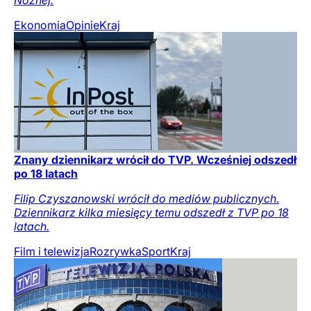
Nożnej.
Ekonomia
Opinie
Kraj
Znany dziennikarz wrócił do TVP. Wcześniej odszedł
po 18 latach
Filip Czyszanowski wrócił do mediów publicznych.
Dziennikarz kilka miesięcy temu odszedł z TVP po 18
latach.
Film i telewizja
Rozrywka
Sport
Kraj