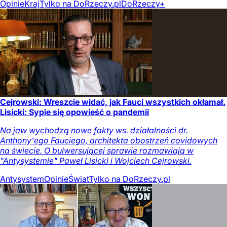
Opinie
Kraj
Tylko na DoRzeczy.pl
DoRzeczy+
Cejrowski: Wreszcie widać, jak Fauci wszystkich okłamał.
Lisicki: Sypie się opowieść o pandemii
Na jaw wychodzą nowe fakty ws. działalności dr.
Anthony'ego Fauciego, architekta obostrzeń covidowych
na świecie. O bulwersującej sprawie rozmawiają w
"Antysystemie" Paweł Lisicki i Wojciech Cejrowski.
Antysystem
Opinie
Świat
Tylko na DoRzeczy.pl