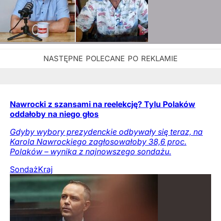
Nawrocki z szansami na reelekcję? Tylu Polaków
oddałoby na niego głos
Gdyby wybory prezydenckie odbywały się teraz, na
Karola Nawrockiego zagłosowałoby 38,6 proc.
Polaków – wynika z najnowszego sondażu.
Sondaż
Kraj