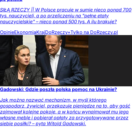
SIŁĄ RZECZY || W Polsce pracuje w sumie nieco ponad 700
tys. nauczycieli, a po przeliczeniu na "pełne etaty
nauczycielskie" – nieco ponad 500 tys. A ilu brakuje?
Opinie
Ekonomia
Kraj
DoRzeczy+
Tylko na DoRzeczy.pl
Gadowski: Gdzie poszła polska pomoc na Ukrainie?
Jak można nazwać mechanizm, w myśl którego
gospodarz, żywiciel, przekazuje pieniądze na to, aby gość
zajmował kolejne pokoje, a w końcu wynajmował mu jego
własne meble i pobierał opłaty za przygotowywane przez
siebie posiłki? – pyta Witold Gadowski.