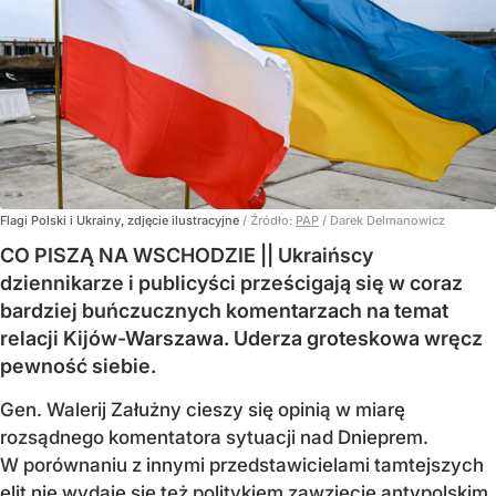
Flagi Polski i Ukrainy, zdjęcie ilustracyjne
/ Źródło:
PAP
/
Darek Delmanowicz
CO PISZĄ NA WSCHODZIE || Ukraińscy
dziennikarze i publicyści prześcigają się w coraz
bardziej buńczucznych komentarzach na temat
relacji Kijów-Warszawa. Uderza groteskowa wręcz
pewność siebie.
Gen. Walerij Załużny cieszy się opinią w miarę
rozsądnego komentatora sytuacji nad Dnieprem.
W porównaniu z innymi przedstawicielami tamtejszych
elit nie wydaje się też politykiem zawzięcie antypolskim.