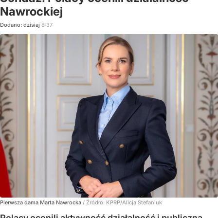
Nawrockiej
Dodano:
dzisiaj
8:37
Pierwsza dama Marta Nawrocka
/ Źródło:
KPRP/Alicja Stefaniuk
Polacy ocenili aktywność działalność i publiczną