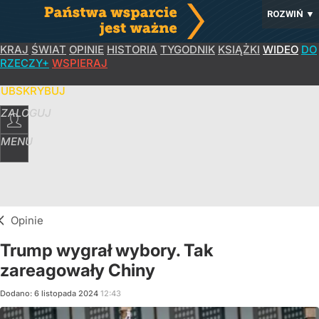
ROZWIŃ
▼
KRAJ
ŚWIAT
OPINIE
HISTORIA
TYGODNIK
KSIĄŻKI
WIDEO
DO
RZECZY+
WSPIERAJ
SUBSKRYBUJ
ZALOGUJ
MENU
Opinie
Trump wygrał wybory. Tak
zareagowały Chiny
Dodano:
6
listopada
2024
12:43