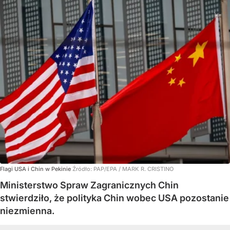
Flagi USA i Chin w Pekinie
Źródło:
PAP/EPA
/
MARK R. CRISTINO
Ministerstwo Spraw Zagranicznych Chin
stwierdziło, że polityka Chin wobec USA pozostanie
niezmienna.