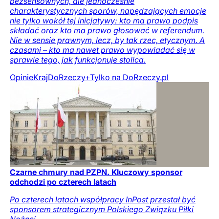
bezsensownych, ale jednocześnie
charakterystycznych sporów, napędzających emocje
nie tylko wokół tej inicjatywy: kto ma prawo podpis
składać oraz kto ma prawo głosować w referendum.
Nie w sensie prawnym, lecz, by tak rzec, etycznym. A
czasami – kto ma nawet prawo wypowiadać się w
sprawie tego, jak funkcjonuje stolica.
Opinie
Kraj
DoRzeczy+
Tylko na DoRzeczy.pl
Czarne chmury nad PZPN. Kluczowy sponsor
odchodzi po czterech latach
Po czterech latach współpracy InPost przestał być
sponsorem strategicznym Polskiego Związku Piłki