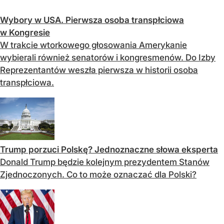
Wybory w USA. Pierwsza osoba transpłciowa
w Kongresie
W trakcie wtorkowego głosowania Amerykanie
wybierali również senatorów i kongresmenów. Do Izby
Reprezentantów weszła pierwsza w historii osoba
transpłciowa.
Trump porzuci Polskę? Jednoznaczne słowa eksperta
Donald Trump będzie kolejnym prezydentem Stanów
Zjednoczonych. Co to może oznaczać dla Polski?