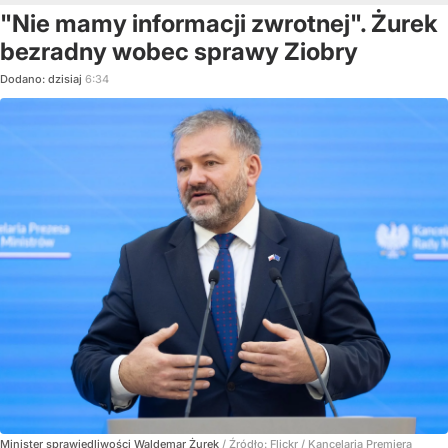
"Nie mamy informacji zwrotnej". Żurek
bezradny wobec sprawy Ziobry
Dodano:
dzisiaj
6:34
Minister sprawiedliwości Waldemar Żurek
/ Źródło:
Flickr
/
Kancelaria Premiera