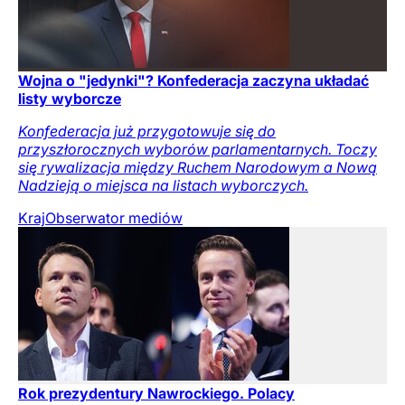
Wojna o "jedynki"? Konfederacja zaczyna układać
listy wyborcze
Konfederacja już przygotowuje się do
przyszłorocznych wyborów parlamentarnych. Toczy
się rywalizacja między Ruchem Narodowym a Nową
Nadzieją o miejsca na listach wyborczych.
Kraj
Obserwator mediów
Rok prezydentury Nawrockiego. Polacy