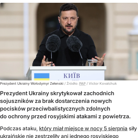
Prezydent Ukrainy Wołodymyr Zełenski
/ Źródło:
PAP
/
Victor Kovalchuk
Prezydent Ukrainy skrytykował zachodnich
sojuszników za brak dostarczenia nowych
pocisków przeciwbalistycznych zdolnych
do ochrony przed rosyjskimi atakami z powietrza.
Podczas ataku,
który miał miejsce w nocy 5 sierpnia
siły
ukraińskie nie zestrzeliły ani jednego rosyjskiego