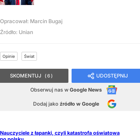
Opracował:
Marcin Bugaj
Źródło:
Unian
Opinie
Świat
SKOMENTUJ
UDOSTĘPNIJ
6
Obserwuj nas
w
Google News
Dodaj jako
źródło w Google
Nauczyciele z łapanki, czyli katastrofa oświatowa
po polsku