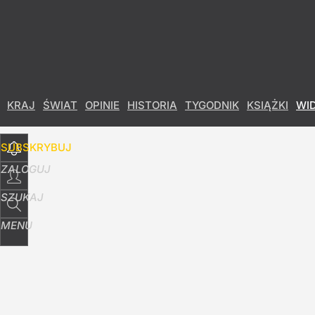
Udostępnij
3
Skomentuj
KRAJ
ŚWIAT
OPINIE
HISTORIA
TYGODNIK
KSIĄŻKI
WI
SUBSKRYBUJ
ZALOGUJ
SZUKAJ
MENU