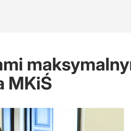
nami maksymalny
ja MKiŚ