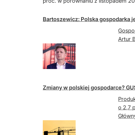
proc. w porównaniu z listopadem 202
Bartoszewicz: Polska gospodarka je
Gospod
Artur 
Zmiany w polskiej gospodarce? GUS
Produk
o 2,7 
Główny