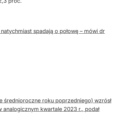
2,3 proc.
i natychmiast spadają o połowę – mówi dr
e średnioroczne roku poprzedniego) wzrósł
r w analogicznym kwartale 2023 r., podał