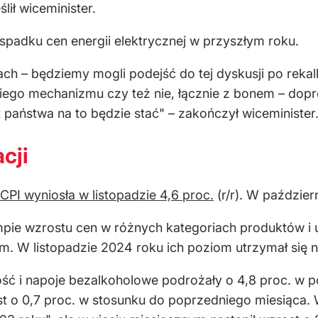
ił wiceminister.
spadku cen energii elektrycznej w przyszłym roku.
ch – będziemy mogli podejść do tej dyskusji po rekalku
iego mechanizmu czy też nie, łącznie z bonem – dopr
państwa na to będzie stać" – zakończył wiceminister
cji
a CPI wyniosła w listopadzie 4,6 proc.
(r/r). W paździer
ie wzrostu cen w różnych kategoriach produktów i u
nym. W listopadzie 2024 roku ich poziom utrzymał się 
ć i napoje bezalkoholowe podrożały o 4,8 proc. w p
t o 0,7 proc. w stosunku do poprzedniego miesiąca. 