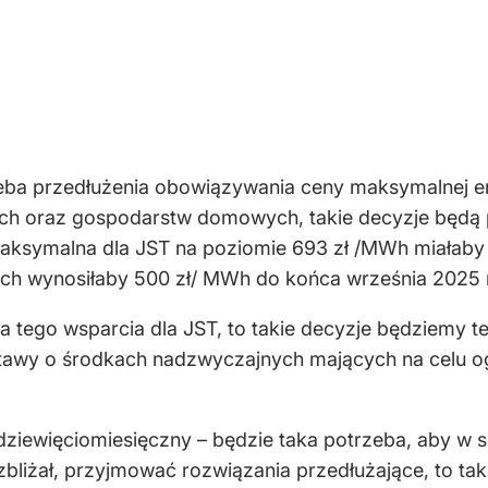
zeba przedłużenia obowiązywania ceny maksymalnej en
ych oraz gospodarstw domowych, takie decyzje będą 
maksymalna dla JST na poziomie 693 zł /MWh miałaby
 wynosiłaby 500 zł/ MWh do końca września 2025 r
ia tego wsparcia dla JST, to takie decyzje będziemy
stawy o środkach nadzwyczajnych mających na celu og
min dziewięciomiesięczny – będzie taka potrzeba, aby 
liżał, przyjmować rozwiązania przedłużające, to tak f