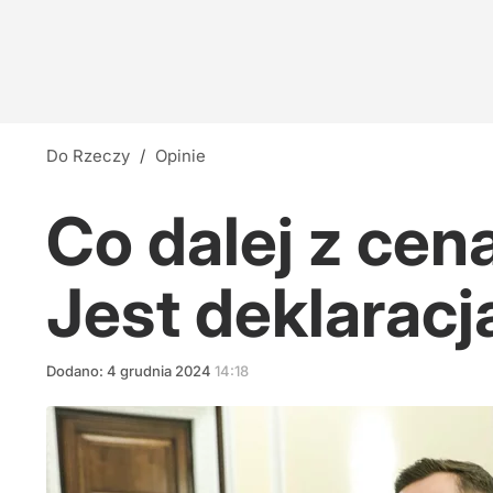
Do Rzeczy
/
Opinie
Co dalej z ce
Jest deklarac
Dodano:
4
grudnia
2024
14:18