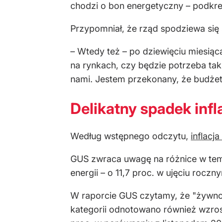
chodzi o bon energetyczny – podkreśl
Przypomniał, że rząd spodziewa się 
– Wtedy też – po dziewięciu miesiąca
na rynkach, czy będzie potrzeba tak
nami. Jestem przekonany, że budżet 
Delikatny spadek infla
Według wstępnego odczytu,
inflacj
GUS zwraca uwagę na różnice w temp
energii – o 11,7 proc. w ujęciu rocz
W raporcie GUS czytamy, że "żywnoś
kategorii odnotowano również wzros