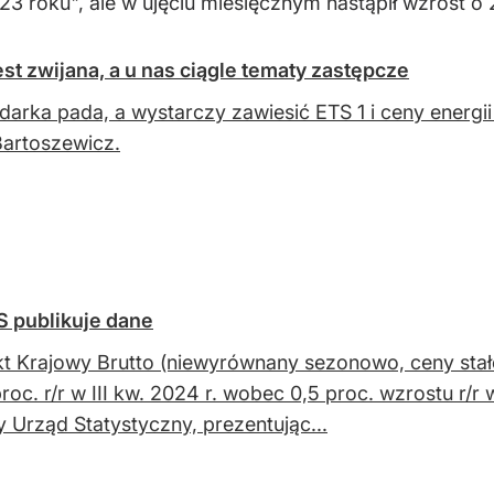
3 roku", ale w ujęciu miesięcznym nastąpił wzrost o 
st zwijana, a u nas ciągle tematy zastępcze
arka pada, a wystarczy zawiesić ETS 1 i ceny energi
Bartoszewicz.
 publikuje dane
t Krajowy Brutto (niewyrównany sezonowo, ceny stał
proc. r/r w III kw. 2024 r. wobec 0,5 proc. wzrostu r/
 Urząd Statystyczny, prezentując...