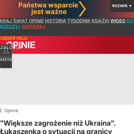
ROZWIŃ
▼
KRAJ
ŚWIAT
OPINIE
HISTORIA
TYGODNIK
KSIĄŻKI
WIDEO
DO
RZECZY+
WSPIERAJ
SUBSKRYBUJ
OPINIE
ZALOGUJ
MENU
Opinie
"Większe zagrożenie niż Ukraina".
Łukaszenka o sytuacji na granicy