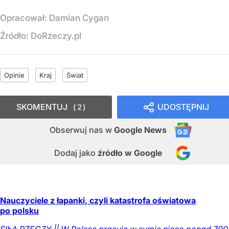
Opracował:
Damian Cygan
Źródło:
DoRzeczy.pl
Opinie
Kraj
Świat
SKOMENTUJ
UDOSTĘPNIJ
2
Obserwuj nas
w
Google News
Dodaj jako
źródło w Google
Nauczyciele z łapanki, czyli katastrofa oświatowa
po polsku
SIŁĄ RZECZY || W Polsce pracuje w sumie nieco ponad 700