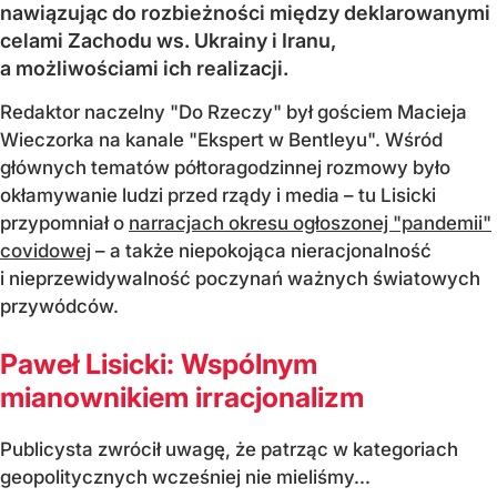
nawiązując do rozbieżności między deklarowanymi
celami Zachodu ws. Ukrainy i Iranu,
a możliwościami ich realizacji.
Redaktor naczelny "Do Rzeczy" był gościem Macieja
Wieczorka na kanale "Ekspert w Bentleyu". Wśród
głównych tematów półtoragodzinnej rozmowy było
okłamywanie ludzi przed rządy i media – tu Lisicki
przypomniał o
narracjach okresu ogłoszonej "pandemii"
covidowej
– a także niepokojąca nieracjonalność
i nieprzewidywalność poczynań ważnych światowych
przywódców.
Paweł Lisicki: Wspólnym
mianownikiem irracjonalizm
Publicysta zwrócił uwagę, że patrząc w kategoriach
geopolitycznych wcześniej nie mieliśmy...