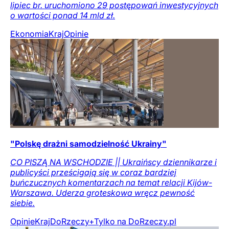
lipiec br. uruchomiono 29 postępowań inwestycyjnych
o wartości ponad 14 mld zł.
Ekonomia
Kraj
Opinie
"Polskę drażni samodzielność Ukrainy"
CO PISZĄ NA WSCHODZIE || Ukraińscy dziennikarze i
publicyści prześcigają się w coraz bardziej
buńczucznych komentarzach na temat relacji Kijów-
Warszawa. Uderza groteskowa wręcz pewność
siebie.
Opinie
Kraj
DoRzeczy+
Tylko na DoRzeczy.pl