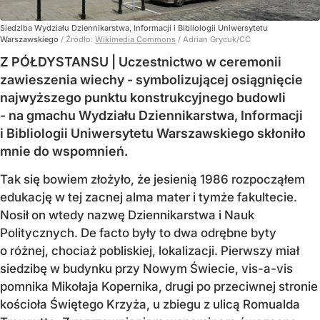
Siedziba Wydziału Dziennikarstwa, Informacji i Bibliologii Uniwersytetu
Warszawskiego
/ Źródło:
Wikimedia Commons
/
Adrian Grycuk/CC
Z PÓŁDYSTANSU | Uczestnictwo w ceremonii
zawieszenia wiechy - symbolizującej osiągnięcie
najwyższego punktu konstrukcyjnego budowli
- na gmachu Wydziału Dziennikarstwa, Informacji
i Bibliologii Uniwersytetu Warszawskiego skłoniło
mnie do wspomnień.
Tak się bowiem złożyło, że jesienią 1986 rozpocząłem
edukację w tej zacnej alma mater i tymże fakultecie.
Nosił on wtedy nazwę Dziennikarstwa i Nauk
Politycznych. De facto były to dwa odrębne byty
o różnej, chociaż pobliskiej, lokalizacji. Pierwszy miał
siedzibę w budynku przy Nowym Świecie, vis-a-vis
pomnika Mikołaja Kopernika, drugi po przeciwnej stronie
kościoła Świętego Krzyża, u zbiegu z ulicą Romualda