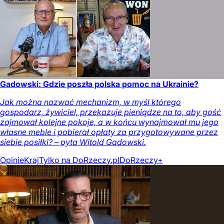
Gadowski: Gdzie poszła polska pomoc na Ukrainie?
Jak można nazwać mechanizm, w myśl którego
gospodarz, żywiciel, przekazuje pieniądze na to, aby gość
zajmował kolejne pokoje, a w końcu wynajmował mu jego
własne meble i pobierał opłaty za przygotowywane przez
siebie posiłki? – pyta Witold Gadowski.
Opinie
Kraj
Tylko na DoRzeczy.pl
DoRzeczy+