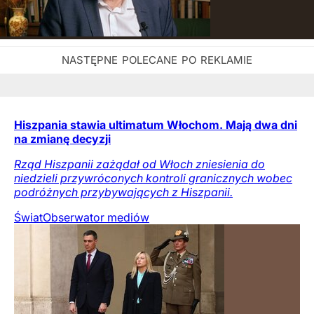
Hiszpania stawia ultimatum Włochom. Mają dwa dni
na zmianę decyzji
Rząd Hiszpanii zażądał od Włoch zniesienia do
niedzieli przywróconych kontroli granicznych wobec
podróżnych przybywających z Hiszpanii.
Świat
Obserwator mediów