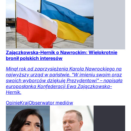
Zajączkowska-Hernik o Nawrockim: Wielokrotnie
bronił polskich interesów
Minął rok od zaprzysiężenia Karola Nawrockiego na
najwyższy urząd w państwie. "W imieniu swoim oraz
swoich wyborców dziękuję Prezydentowi" – napisała
europosłanka Konfederacji Ewa Zajączkowska-
Hernik.
Opinie
Kraj
Obserwator mediów