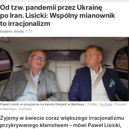
Od tzw. pandemii przez Ukrainę
po Iran. Lisicki: Wspólny mianownik
to irracjonalizm
Dodano:
dzisiaj
17:35
Paweł Lisicki w programie na kanale Ekspert w Bentleyu
/ Źródło:
YouTube
/
Ekspert
w Bentleyu, YouTube
Żyjemy w świecie coraz większego irracjonalizmu
przykrywanego kłamstwem – mówi Paweł Lisicki,