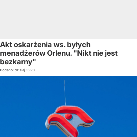
Akt oskarżenia ws. byłych
menadżerów Orlenu. "Nikt nie jest
bezkarny"
Dodano:
dzisiaj
16:23