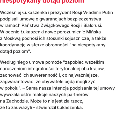
niespotykany dotąd poziom"
Wcześniej Łukaszenka i prezydent Rosji Władimir Putin
podpisali umowę o gwarancjach bezpieczeństwa
w ramach Państwa Związkowego Rosji i Białorusi.
W ocenie Łukaszenki nowe porozumienie Mińska
z Moskwą podnosi ich stosunki sojusznicze, a także
koordynację w sferze obronności "na niespotykany
dotąd poziom".
Według niego umowa pomoże "zapobiec wszelkim
naruszeniom integralności terytorialnej obu krajów,
zachować ich suwerenność i, co najważniejsze,
zagwarantować, że obywatele będą mogli żyć
w pokoju". – Sama nasza intencja podpisania tej umowy
wywołała ostre reakcje naszych partnerów
na Zachodzie. Może to nie jest zła rzecz,
że to zauważyli – stwierdził Łukaszenka.