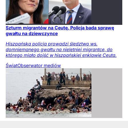
Szturm migrantów na Ceutę. Policja bada sprawę
gwałtu na dziewczynce
Hiszpańska policja prowadzi śledztwo ws.
domniemanego gwałtu na nieletniej migrantce, do
którego miało dojść w hiszpańskiej enklawie Ceuta.
Świat
Obserwator mediów