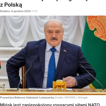
z Polską
Dodano:
6
grudnia
2024
17:57
Przywódca Białorusi Alaksandr Łukaszenka
Źródło:
PAP/EPA
/
Stringer
Mińsk jest zaniepokojony rosnącymi siłami NATO