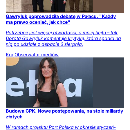
Gawryluk poprowadziła debatę w Pałacu. "Każdy
ma prawo oceniać, jak chce"
Potrzebne jest więcej otwartości, a mniej hejtu – tak
Dorota Gawryluk komentuje krytykę, która spadła na
nią po udziale z debacie 6 sierpnia.
Kraj
Obserwator mediów
Budowa CPK. Nowe postępowania, na stole miliardy
złotych
W ramach projektu Port Polska w okresie styczeń-