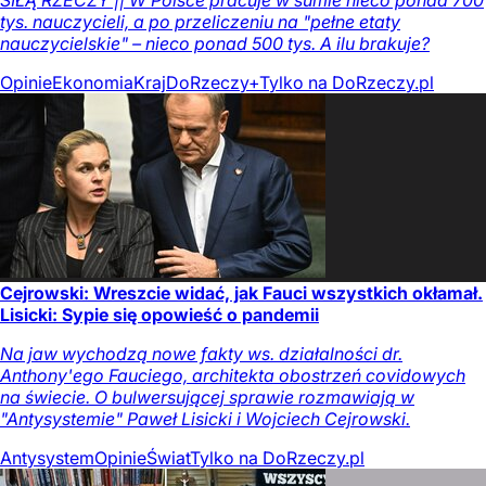
tys. nauczycieli, a po przeliczeniu na "pełne etaty
nauczycielskie" – nieco ponad 500 tys. A ilu brakuje?
Opinie
Ekonomia
Kraj
DoRzeczy+
Tylko na DoRzeczy.pl
Cejrowski: Wreszcie widać, jak Fauci wszystkich okłamał.
Lisicki: Sypie się opowieść o pandemii
Na jaw wychodzą nowe fakty ws. działalności dr.
Anthony'ego Fauciego, architekta obostrzeń covidowych
na świecie. O bulwersującej sprawie rozmawiają w
"Antysystemie" Paweł Lisicki i Wojciech Cejrowski.
Antysystem
Opinie
Świat
Tylko na DoRzeczy.pl