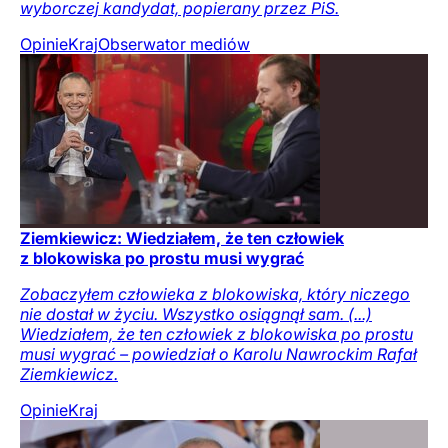
wyborczej kandydat, popierany przez PiS.
Opinie
Kraj
Obserwator mediów
Ziemkiewicz: Wiedziałem, że ten człowiek
z blokowiska po prostu musi wygrać
Zobaczyłem człowieka z blokowiska, który niczego
nie dostał w życiu. Wszystko osiągnął sam. (...)
Wiedziałem, że ten człowiek z blokowiska po prostu
musi wygrać – powiedział o Karolu Nawrockim Rafał
Ziemkiewicz.
Opinie
Kraj