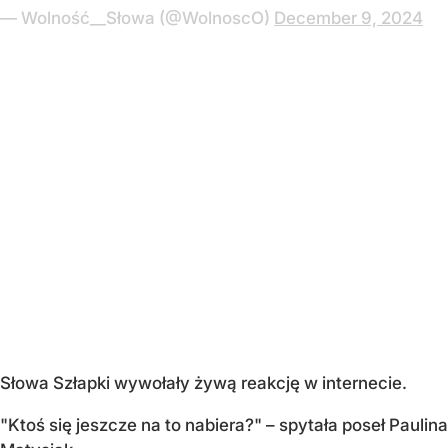
— Wolność__Słowa (@WolnoscO)
December 9, 2024
Słowa Szłapki wywołały żywą reakcję w internecie.
"Ktoś się jeszcze na to nabiera?" – spytała poseł Paulina