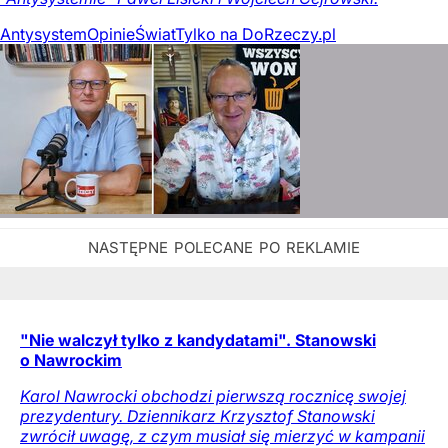
Antysystem
Opinie
Świat
Tylko na DoRzeczy.pl
"Nie walczył tylko z kandydatami". Stanowski
o Nawrockim
Karol Nawrocki obchodzi pierwszą rocznicę swojej
prezydentury. Dziennikarz Krzysztof Stanowski
zwrócił uwagę, z czym musiał się mierzyć w kampanii