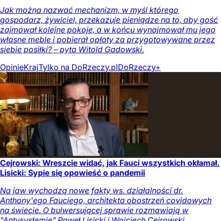
Jak można nazwać mechanizm, w myśl którego
gospodarz, żywiciel, przekazuje pieniądze na to, aby gość
zajmował kolejne pokoje, a w końcu wynajmował mu jego
własne meble i pobierał opłaty za przygotowywane przez
siebie posiłki? – pyta Witold Gadowski.
Opinie
Kraj
Tylko na DoRzeczy.pl
DoRzeczy+
Cejrowski: Wreszcie widać, jak Fauci wszystkich okłamał.
Lisicki: Sypie się opowieść o pandemii
Na jaw wychodzą nowe fakty ws. działalności dr.
Anthony'ego Fauciego, architekta obostrzeń covidowych
na świecie. O bulwersującej sprawie rozmawiają w
"Antysystemie" Paweł Lisicki i Wojciech Cejrowski.