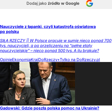
Dodaj jako
źródło w Google
Nauczyciele z łapanki, czyli katastrofa oświatowa
po polsku
SIŁĄ RZECZY || W Polsce pracuje w sumie nieco ponad 700
tys. nauczycieli, a po przeliczeniu na "pełne etaty
nauczycielskie" – nieco ponad 500 tys. A ilu brakuje?
Opinie
Ekonomia
Kraj
DoRzeczy+
Tylko na DoRzeczy.pl
Gadowski: Gdzie poszła polska pomoc na Ukrainie?