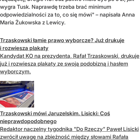
wygra Tusk. Naprawdę trzeba brać minimum
odpowiedzialności za to, co się mówi" – napisała Anna
Maria Żukowska z Lewicy.
Trzaskowski łamie prawo wyborcze? Już drukuje
i rozwiesza plakaty
Kandydat KO na prezydenta, Rafał Trzaskowski, drukuje
już i rozwiesza plakaty ze swoją podobizną i hasłem
wyborczym.
Trzaskowski mówi Jaruzelskim. Lisicki: Coś
nieprawdopodobnego
Redaktor naczelny tygodnika "Do Rzeczy” Paweł Lisicki
zwrócił uwagę na zbieżność między słowami Rafała