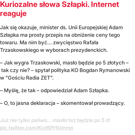
Kuriozalne słowa Szłapki. Internet
reaguje
Jak się okazuje, minister ds. Unii Europejskiej Adam
Szłapka ma prosty przepis na obniżenie ceny tego
towaru. Ma nim być... zwycięstwo Rafała
Trzaskowskiego w wyborach prezydenckich.
– Jak wygra Trzaskowski, masło będzie po 5 złotych –
tak czy nie? – spytał polityka KO Bogdan Rymanowski
w "Gościu Radia ZET”.
– Myślę, że tak – odpowiedział Adam Szłapka.
– O, to jasna deklaracja – skomentował prowadzący.
Już nie tylko paliwo… masło też będzie po 5 zł
pic.twitter.com/Kyd5PHUmmp