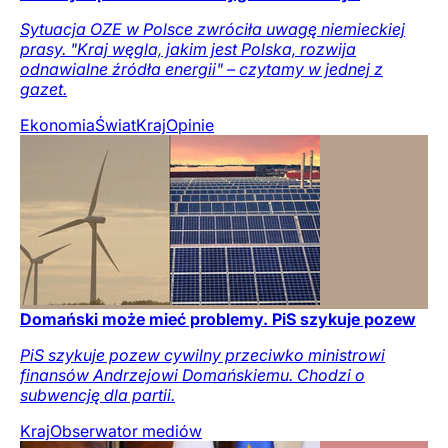
Sytuacja OZE w Polsce zwróciła uwagę niemieckiej
prasy. "Kraj węgla, jakim jest Polska, rozwija
odnawialne źródła energii" – czytamy w jednej z
gazet.
Ekonomia
Świat
Kraj
Opinie
Domański może mieć problemy. PiS szykuje pozew
PiS szykuje pozew cywilny przeciwko ministrowi
finansów Andrzejowi Domańskiemu. Chodzi o
subwencję dla partii.
Kraj
Obserwator mediów