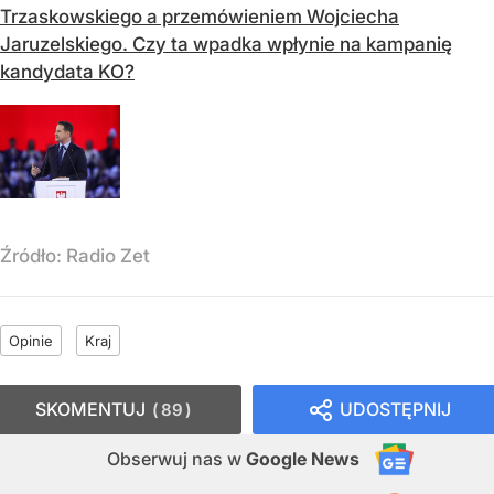
Trzaskowskiego a przemówieniem Wojciecha
Jaruzelskiego. Czy ta wpadka wpłynie na kampanię
kandydata KO?
Źródło:
Radio Zet
Opinie
Kraj
SKOMENTUJ
UDOSTĘPNIJ
89
Obserwuj nas
w
Google News