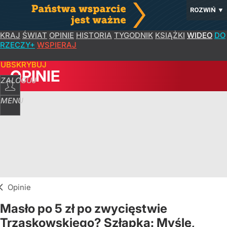
ROZWIŃ
▼
KRAJ
ŚWIAT
OPINIE
HISTORIA
TYGODNIK
KSIĄŻKI
WIDEO
DO
RZECZY+
WSPIERAJ
SUBSKRYBUJ
OPINIE
ZALOGUJ
MENU
Opinie
Masło po 5 zł po zwycięstwie
Trzaskowskiego? Szłapka: Myślę,