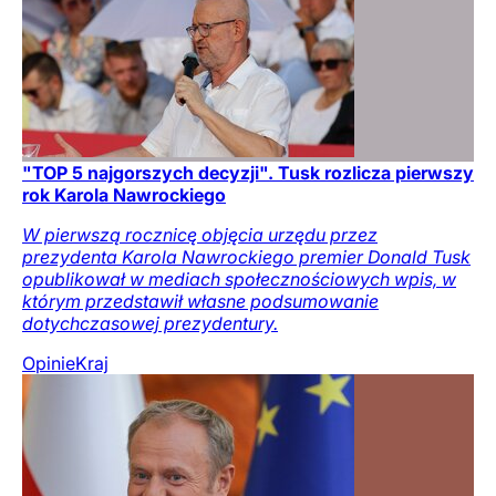
"TOP 5 najgorszych decyzji". Tusk rozlicza pierwszy
rok Karola Nawrockiego
W pierwszą rocznicę objęcia urzędu przez
prezydenta Karola Nawrockiego premier Donald Tusk
opublikował w mediach społecznościowych wpis, w
którym przedstawił własne podsumowanie
dotychczasowej prezydentury.
Opinie
Kraj