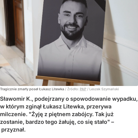
Tragicznie zmarły poseł Łukasz Litewka
/ Źródło:
PAP
/
Leszek Szymański
Sławomir K., podejrzany o spowodowanie wypadku,
w którym zginął Łukasz Litewka, przerywa
milczenie. "Żyję z piętnem zabójcy. Tak już
zostanie, bardzo tego żałuję, co się stało" –
przyznał.