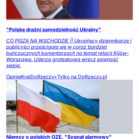
"Polskę drażni samodzielność Ukrainy"
CO PISZĄ NA WSCHODZIE || Ukraińscy dziennikarze i
publicyści prześcigają się w coraz bardziej
buńczucznych komentarzach na temat relacji Kijów-
Warszawa. Uderza groteskowa wręcz pewność
siebie.
Opinie
Kraj
DoRzeczy+
Tylko na DoRzeczy.pl
Niemcy o polskich OZE. "Sygnał alarmowy"