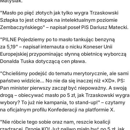
Matysiak.
"Masło po pięć złotych jak tylko wygra Trzaskowski
Szłapka to jest chłopak na intelektualnym poziomie
Zembaczyńskiego" – napisał poseł PiS Dariusz Matecki.
"PILNE Pojedziemy po to masło tankując benzyną
za 5,19" – napisał internauta o nicku Koneser Unii
Europejskiej przypominając słynną obietnicę wyborczą
Donalda Tuska dotyczącą cen pława.
"Chcieliśmy podejść do tematu merytorycznie, ale sami
państwo widzicie… No nie da się inaczej niż «XD». PS:
Pan minister pierwszy zaczął być niepoważny. A swoją
drogą – obiecywać masło po 5 zł, jak Trzaskowski wygra
wybory? To już nie kampania, to stand-up!" – czytamy
na oficjalnym profilu Konfederacji na platformie X.
"Nie róbcie tego sobie oraz nam, reszcie koalicji
rządzącej, Drogie KO! Już paliwo miało być po 5 zł, jak