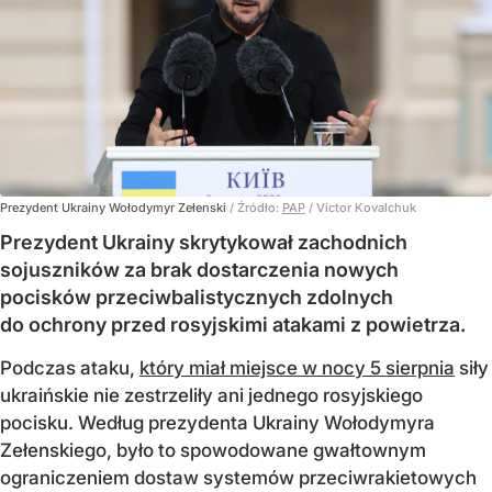
Prezydent Ukrainy Wołodymyr Zełenski
/ Źródło:
PAP
/
Victor Kovalchuk
Prezydent Ukrainy skrytykował zachodnich
sojuszników za brak dostarczenia nowych
pocisków przeciwbalistycznych zdolnych
do ochrony przed rosyjskimi atakami z powietrza.
Podczas ataku,
który miał miejsce w nocy 5 sierpnia
siły
ukraińskie nie zestrzeliły ani jednego rosyjskiego
pocisku. Według prezydenta Ukrainy Wołodymyra
Zełenskiego, było to spowodowane gwałtownym
ograniczeniem dostaw systemów przeciwrakietowych