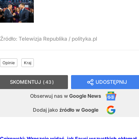
Źródło:
Telewizja Republika
/
polityka.pl
Opinie
Kraj
SKOMENTUJ
UDOSTĘPNIJ
43
Obserwuj nas
w
Google News
Dodaj jako
źródło w Google
Cejrowski: Wreszcie widać, jak Fauci wszystkich okłamał.