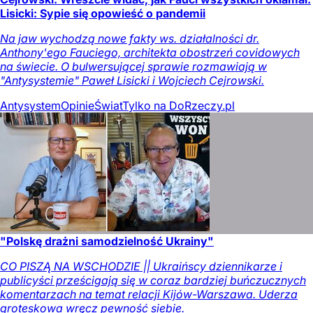
Lisicki: Sypie się opowieść o pandemii
Na jaw wychodzą nowe fakty ws. działalności dr.
Anthony'ego Fauciego, architekta obostrzeń covidowych
na świecie. O bulwersującej sprawie rozmawiają w
"Antysystemie" Paweł Lisicki i Wojciech Cejrowski.
Antysystem
Opinie
Świat
Tylko na DoRzeczy.pl
"Polskę drażni samodzielność Ukrainy"
CO PISZĄ NA WSCHODZIE || Ukraińscy dziennikarze i
publicyści prześcigają się w coraz bardziej buńczucznych
komentarzach na temat relacji Kijów-Warszawa. Uderza
groteskowa wręcz pewność siebie.