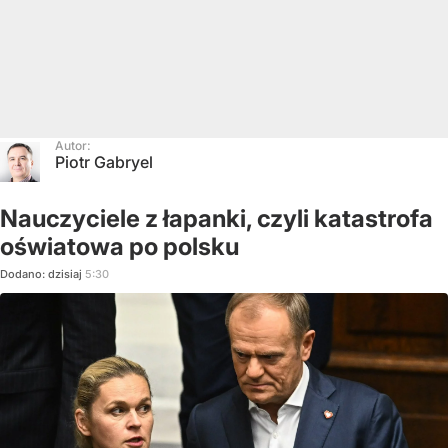
Autor:
Piotr Gabryel
Nauczyciele z łapanki, czyli katastrofa
oświatowa po polsku
Dodano:
dzisiaj
5:30