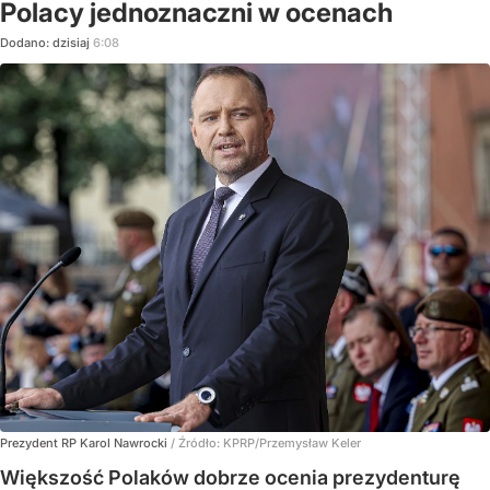
Polacy jednoznaczni w ocenach
Dodano:
dzisiaj
6:08
Prezydent RP Karol Nawrocki
/ Źródło:
KPRP/Przemysław Keler
Większość Polaków dobrze ocenia prezydenturę