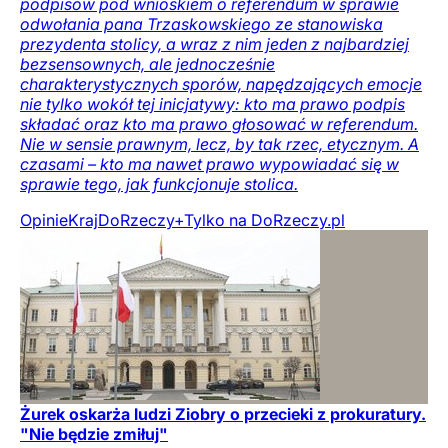
podpisów pod wnioskiem o referendum w sprawie
odwołania pana Trzaskowskiego ze stanowiska
prezydenta stolicy, a wraz z nim jeden z najbardziej
bezsensownych, ale jednocześnie
charakterystycznych sporów, napędzających emocje
nie tylko wokół tej inicjatywy: kto ma prawo podpis
składać oraz kto ma prawo głosować w referendum.
Nie w sensie prawnym, lecz, by tak rzec, etycznym. A
czasami – kto ma nawet prawo wypowiadać się w
sprawie tego, jak funkcjonuje stolica.
Opinie
Kraj
DoRzeczy+
Tylko na DoRzeczy.pl
Żurek oskarża ludzi Ziobry o przecieki z prokuratury.
"Nie będzie zmiłuj"