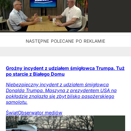
Groźny incydent z udziałem śmigłowca Trumpa. Tuż
po starcie z Białego Domu
Niebezpieczny incydent z udziałem śmigłowca
Donalda Trumpa. Maszyna z prezydentem USA na
pokładzie znalazła się zbyt blisko pasażerskiego
samolotu.
Świat
Obserwator mediów