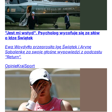
"Jest mi wstyd". Psycholog wycofuje się ze słów
o Idze Świątek
Ewa Woydyłło przeprosiła Igę Świątek i Arynę
Sabalenkę za swoje głośne wypowiedzi z podcastu
"Return".
Opinie
Kraj
Sport