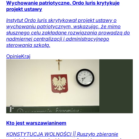
Wychowanie patriotyczne. Ordo Iuris krytykuje
projekt ustawy
Instytut Ordo Iuris skrytykował projekt ustawy o
wychowaniu patriotycznym, wskazując, że mimo
słusznego celu zakładane rozwiązania prowadzą do
nadmiernej centralizacji i administracyjnego
sterowania szkołą.
Opinie
Kraj
Kto jest warszawianinem
KONSTYTUCJA WOLNOŚCI || Ruszyło zbieranie