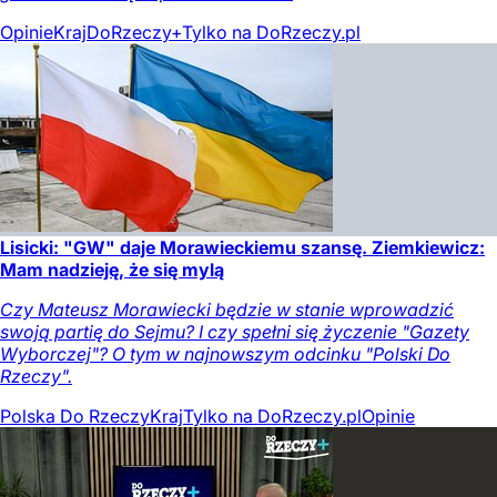
Opinie
Kraj
DoRzeczy+
Tylko na DoRzeczy.pl
Lisicki: "GW" daje Morawieckiemu szansę. Ziemkiewicz:
Mam nadzieję, że się mylą
Czy Mateusz Morawiecki będzie w stanie wprowadzić
swoją partię do Sejmu? I czy spełni się życzenie "Gazety
Wyborczej"? O tym w najnowszym odcinku "Polski Do
Rzeczy".
Polska Do Rzeczy
Kraj
Tylko na DoRzeczy.pl
Opinie