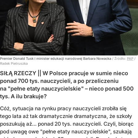
Premier Donald Tusk i minister edukacji narodowej Barbara Nowacka
/ Źródło:
PAP
/
Radek Pietruszka
SIŁĄ RZECZY || W Polsce pracuje w sumie nieco
ponad 700 tys. nauczycieli, a po przeliczeniu
na "pełne etaty nauczycielskie" – nieco ponad 500
tys. A ilu brakuje?
Cóż, sytuacja na rynku pracy nauczycieli zrobiła się
tego lata aż tak dramatycznie dramatyczna, że szkoły
poszukują aż… ponad 20 tys. nauczycieli. Czyli, biorąc
pod uwagę owe "pełne etaty nauczycielskie", szukają