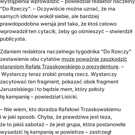
wystąpienia wprowadzić – powiedział redaktor naczelny
"Do Rzeczy". – Oczywiście można uznać, że ma
samych idiotów wokół siebie, ale bardziej
prawdopodobna wersja jest taka, że ktoś celowo
wprowadził ten cytacik, żeby go ośmieszyć – stwierdził
publicysta.
Zdaniem redaktora naczelnego tygodnika "Do Rzeczy"
zestawienie obu cytatów
może poważnie zaszkodzić
staraniom Rafała Trzaskowskiego o prezydenturę
. –
Wystarczy teraz zrobić prostą rzecz. Wystarczy
zacytować ten fragment, pokazać obok fragment
Jaruzelskiego i to będzie mem, który położy
tę kampanię – powiedział Lisicki.
– Nie wiem, kto doradza Rafałowi Trzaskowskiemu
i w jaki sposób. Chyba, że prawdziwa jest teza,
że to jakiś sabotaż – że jest grupa, która postanowiła
wysadzić tę kampanię w powietrze – zastrzegł