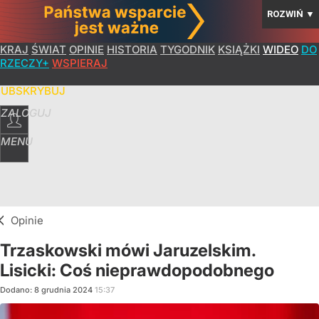
ROZWIŃ
▼
KRAJ
ŚWIAT
OPINIE
HISTORIA
TYGODNIK
KSIĄŻKI
WIDEO
DO
RZECZY+
WSPIERAJ
SUBSKRYBUJ
ZALOGUJ
MENU
Opinie
Trzaskowski mówi Jaruzelskim.
Lisicki: Coś nieprawdopodobnego
Dodano:
8
grudnia
2024
15:37