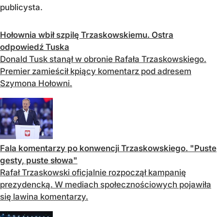
publicysta.
Hołownia wbił szpilę Trzaskowskiemu. Ostra
odpowiedź Tuska
Donald Tusk stanął w obronie Rafała Trzaskowskiego.
Premier zamieścił kpiący komentarz pod adresem
Szymona Hołowni.
Fala komentarzy po konwencji Trzaskowskiego. "Puste
gesty, puste słowa"
Rafał Trzaskowski oficjalnie rozpoczął kampanię
prezydencką. W mediach społecznościowych pojawiła
się lawina komentarzy.