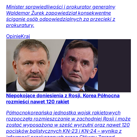
Minister sprawiedliwości i prokurator generalny
Waldemar Żurek zapowiedział konsekwentne
ściganie osób odpowiedzialnych za przecieki z
prokuratury.
Opinie
Kraj
Niepokojące doniesienia z Rosji. Korea Północna
rozmieści nawet 120 rakiet
Północnokoreańska jednostka wojsk rakietowych
rozpoczęła rozmieszczanie w zachodniej Rosji i może
zostać wyposażona w sześć wyrzutni oraz nawet 120
pocisków balistycznych KN-23 i KN-24 – wynika z
informacji przekazanych przez Główny Zarząd