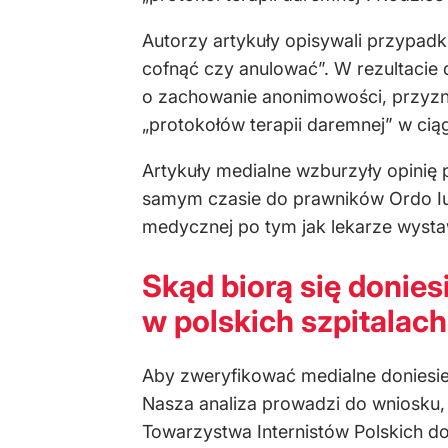
Autorzy artykuły opisywali przypadki
cofnąć czy anulować”. W rezultacie 
o zachowanie anonimowości, przyznał
„protokołów terapii daremnej” w ciąg
Artykuły medialne wzburzyły opinię 
samym czasie do prawników Ordo Iuri
medycznej po tym jak lekarze wystawi
Skąd biorą się donies
w polskich szpitalac
Aby zweryfikować medialne doniesie
Nasza analiza prowadzi do wniosku,
Towarzystwa Internistów Polskich d