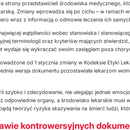
 ze strony przedstawicieli środowiska medycznego, k
arską. Zmiany wprowadza się po cichu – w ramach wy
ro wraz z informacją o odmowie leczenia ich samych l
najwięcej wątpliwości wobec stanowiska i stanowiąceg
yjnej terminologii oraz kryteriów mających stwierdzić
nt wydaje się wykraczać swoim zasięgiem poza chory
wadzone od 1 stycznia zmiany w Kodeksie Etyki Leka
zednia wersja dokumentu pozostawiała lekarzom wolnoś
erii szybko i zdecydowanie, nie ulegając jednak emo
ez odpowiednie organy, a środowisko lekarskie musi
 będą tworzyć ryzyka skazywania na śmierć ludzi, któ
rawie kontrowersyjnych dokum