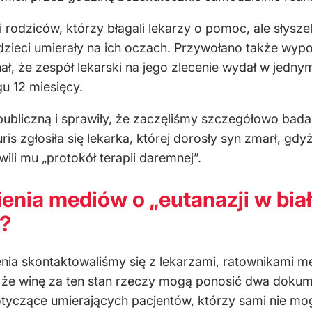
 rodziców, którzy błagali lekarzy o pomoc, ale słysze
dzieci umierały na ich oczach. Przywołano także wyp
, że zespół lekarski na jego zlecenie wydał w jednym
u 12 miesięcy.
publiczną i sprawiły, że zaczęliśmy szczegółowo bada
s zgłosiła się lekarka, której dorosły syn zmarł, gd
li mu „protokół terapii daremnej”.
ienia mediów o „eutanazji w bi
h?
nia skontaktowaliśmy się z lekarzami, ratownikami m
 że winę za ten stan rzeczy mogą ponosić dwa dokume
otyczące umierających pacjentów, którzy sami nie m