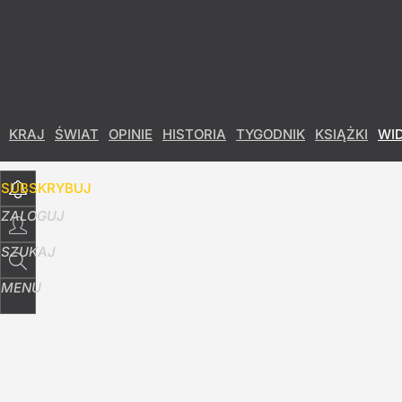
Udostępnij
27
Skomentuj
KRAJ
ŚWIAT
OPINIE
HISTORIA
TYGODNIK
KSIĄŻKI
WI
SUBSKRYBUJ
ZALOGUJ
SZUKAJ
MENU