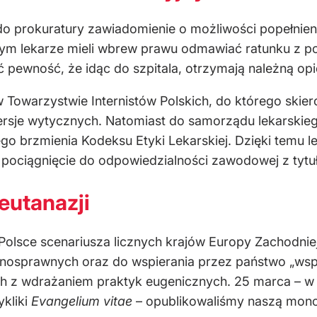
 do prokuratury zawiadomienie o możliwości popełnien
rym lekarze mieli wbrew prawu odmawiać ratunku z 
ć pewność, że idąc do szpitala, otrzymają należną o
w Towarzystwie Internistów Polskich, do którego ski
rsje wytycznych. Natomiast do samorządu lekarskie
go brzmienia Kodeksu Etyki Lekarskiej. Dzięki temu l
ciągnięcie do odpowiedzialności zawodowej z tytułu
eutanazji
olsce scenariusza licznych krajów Europy Zachodniej
epełnosprawnych oraz do wspierania przez państwo „
h z wdrażaniem praktyk eugenicznych. 25 marca – w 
ykliki
Evangelium vitae
– opublikowaliśmy naszą monogr