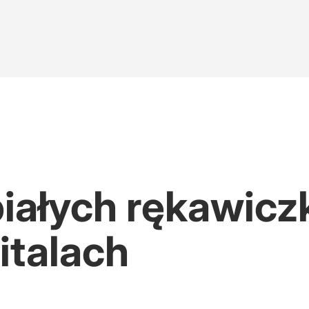
białych rękawicz
italach