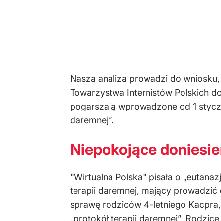
Nasza analiza prowadzi do wniosku,
Towarzystwa Internistów Polskich d
pogarszają wprowadzone od 1 styczn
daremnej”.
Niepokojące doniesi
"Wirtualna Polska" pisała o „eutanazj
terapii daremnej, mający prowadzić d
sprawę rodziców 4-letniego Kacpra
„protokół terapii daremnej”. Rodzi