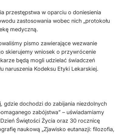
ia przestępstwa w oparciu o doniesienia
powodu zastosowania wobec nich „protokołu
piekę medyczną.
erowaliśmy pismo zawierające wezwanie
go skierujemy wniosek o przywrócenie
ekarze będą mogli udzielać świadczeń
 naruszenia Kodeksu Etyki Lekarskiej.
, gdzie dochodzi do zabijania niezdolnych
wspomaganego zabójstwa” – uświadamiamy
Dzień Świętości Życia oraz 30 rocznicę
afię naukową „Zjawisko eutanazji: filozofia,