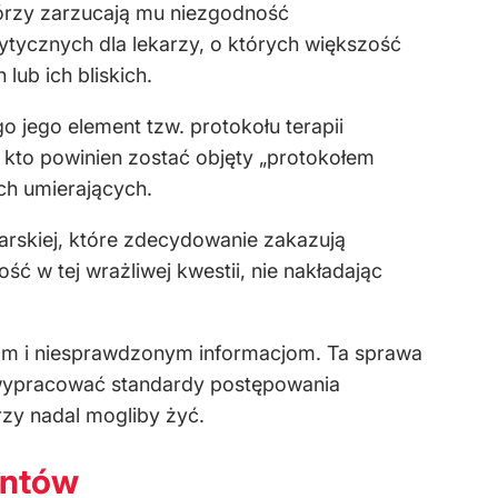
tórzy zarzucają mu niezgodność
tycznych dla lekarzy, o których większość
ub ich bliskich.
o jego element tzw. protokołu terapii
, kto powinien zostać objęty „protokołem
ch umierających.
rskiej, które zdecydowanie zakazują
ć w tej wrażliwej kwestii, nie nakładając
cjom i niesprawdzonym informacjom. Ta sprawa
 wypracować standardy postępowania
rzy nadal mogliby żyć.
entów