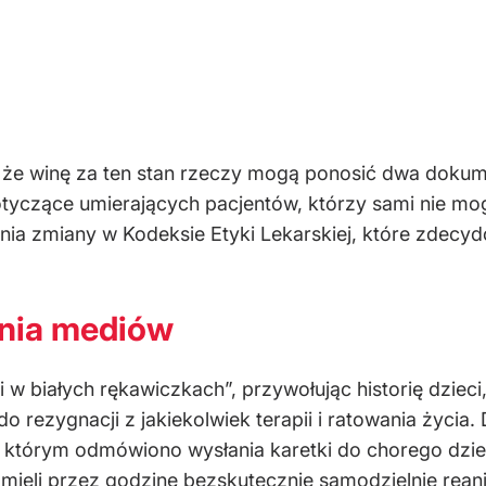
 że winę za ten stan rzeczy mogą ponosić dwa dokume
otyczące umierających pacjentów, którzy sami nie m
ia zmiany w Kodeksie Etyki Lekarskiej, które zdecydo
enia mediów
i w białych rękawiczkach”, przywołując historię dzieci
o rezygnacji z jakiekolwiek terapii i ratowania życia.
, którym odmówiono wysłania karetki do chorego dzi
ce mieli przez godzinę bezskutecznie samodzielnie re