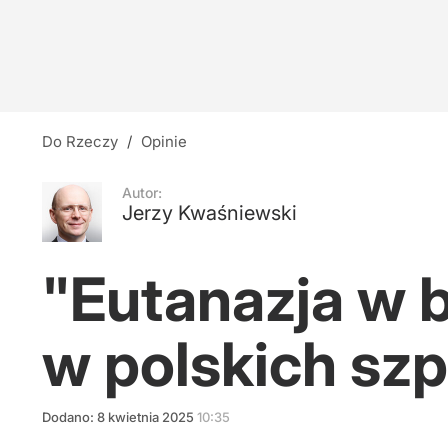
Do Rzeczy
/
Opinie
Autor:
Jerzy Kwaśniewski
"Eutanazja w 
w polskich szp
Dodano:
8
kwietnia
2025
10:35