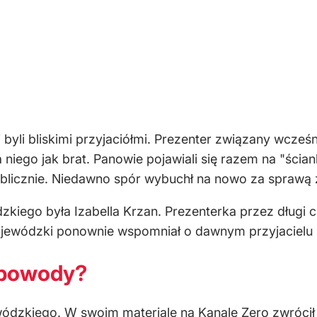
yli bliskimi przyjaciółmi. Prezenter związany wcześn
iego jak brat. Panowie pojawiali się razem na "ścian
ublicznie. Niedawno spór wybuchł na nowo za sprawą z
ego była Izabella Krzan. Prezenterka przez długi c
ewódzki ponownie wspomniał o dawnym przyjacielu i 
 powody?
zkiego. W swoim materiale na Kanale Zero zwrócił s