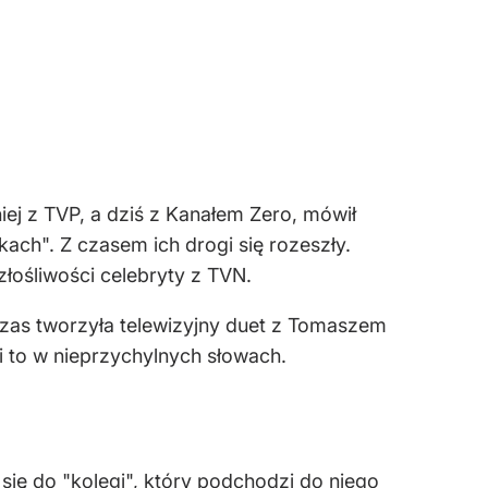
iej z TVP, a dziś z Kanałem Zero, mówił
kach". Z czasem ich drogi się rozeszły.
łośliwości celebryty z TVN.
zas tworzyła telewizyjny duet z Tomaszem
to w nieprzychylnych słowach.
ię do "kolegi", który podchodzi do niego