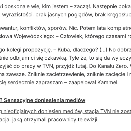
 doskonale wie, kim jestem – zaczął. Następnie po
wyrazistości, brak jasnych poglądów, brak kręgosłupa
wantur, konfliktów, sporów. Nic. Potem lata kompletne
owa Wojewódzkiego: – Człowiek, którego czasami rozpo
go kolegi propozycję. – Kuba, dlaczego? (...) No dobr
tnie odbijam ci się czkawką. Tyle że, to się da wyle
yjść do pracy w TVN, przyjdź tutaj. Do Kanału Zero.
na zawsze. Zniknie zacietrzewienie, zniknie zacięcie i
ja cię serdecznie zapraszam – zaapelował Kammel.
y? Sensacyjne doniesienia mediów
 nieoficjalnych doniesień mediów, stacja TVN nie zo
acja, jaką otrzymali pracownicy telewizji.