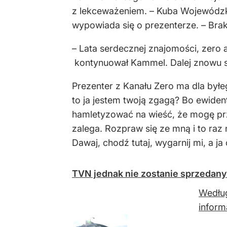
z lekceważeniem. – Kuba Wojewódzki
wypowiada się o prezenterze. – Brak 
– Lata serdecznej znajomości, zero a
kontynuował Kammel. Dalej znowu sł
Prezenter z Kanału Zero ma dla byłe
to ja jestem twoją zgagą? Bo ewiden
hamletyzować na wieść, że mogę prz
zalega. Rozpraw się ze mną i to raz 
Dawaj, chodź tutaj, wygarnij mi, a 
TVN jednak nie zostanie sprzedan
Według
inform