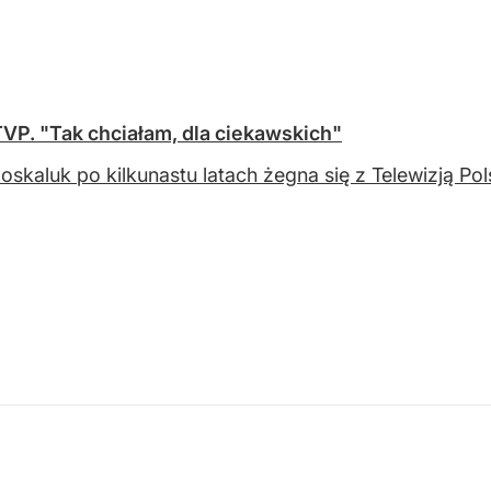
TVP. "Tak chciałam, dla ciekawskich"
oskaluk po kilkunastu latach żegna się z Telewizją Po