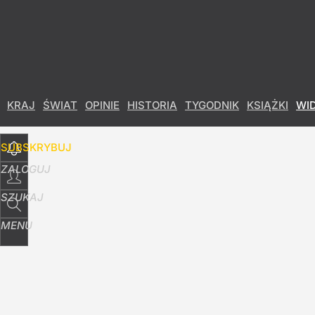
Udostępnij
8
Skomentuj
KRAJ
ŚWIAT
OPINIE
HISTORIA
TYGODNIK
KSIĄŻKI
WI
SUBSKRYBUJ
ZALOGUJ
SZUKAJ
MENU