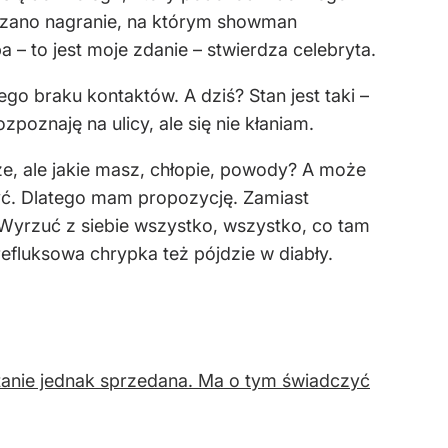
kazano nagranie, na którym showman
 – to jest moje zdanie – stwierdza celebryta.
go braku kontaktów. A dziś? Stan jest taki –
znaję na ulicy, ale się nie kłaniam.
ze, ale jakie masz, chłopie, powody? A może
czyć. Dlatego mam propozycję. Zamiast
 Wyrzuć z siebie wszystko, wszystko, co tam
 refluksowa chrypka też pójdzie w diabły.
stanie jednak sprzedana. Ma o tym świadczyć