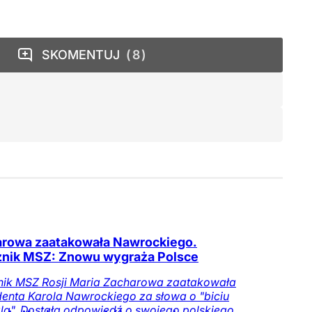
SKOMENTUJ
8
rowa zaatakowała Nawrockiego.
nik MSZ: Znowu wygraża Polsce
nik MSZ Rosji Maria Zacharowa zaatakowała
enta Karola Nawrockiego za słowa o "biciu
a". Dostała odpowiedź o swojego polskiego