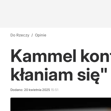
Do Rzeczy
/
Opinie
Kammel kont
kłaniam się"
Dodano:
20
kwietnia
2025
15:51