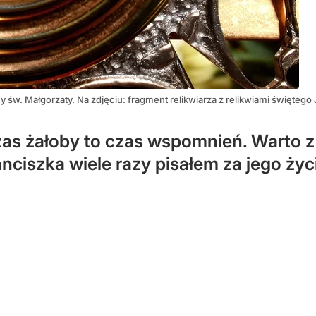
lny św. Małgorzaty. Na zdjęciu: fragment relikwiarza z relikwiami święt
Czas żałoby to czas wspomnień. Warto 
iszka wiele razy pisałem za jego życia