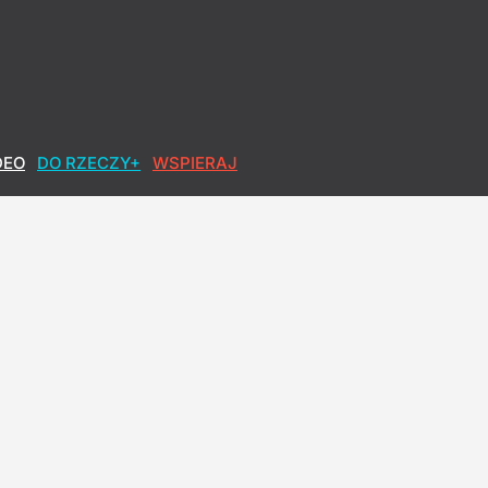
 wpływała na wybory w Polsce?
DEO
DO RZECZY+
WSPIERAJ