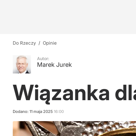
Wybory w Krakowie. Sondaż pokazuje, kto może
3
W pobliżu gazociągu w Bułgarii eksplodował d
Do Rzeczy
/
Opinie
3
Autor:
Marek Jurek
Tęsknota za wielkością
Wiązanka dl
7
Dodano:
11
maja
2025
16:00