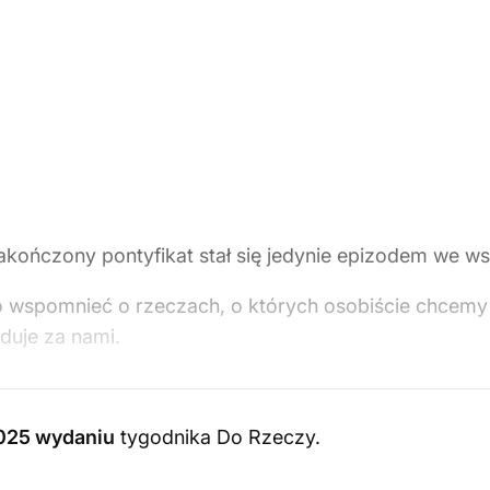
kończony pontyfikat stał się jedynie epizodem we wspó
to wspomnieć o rzeczach, o których osobiście chcemy
duje za nami.
025 wydaniu
tygodnika Do Rzeczy
.