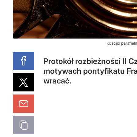
Kościół parafia
Protokół rozbieżności II 
motywach pontyfikatu Franc
wracać.