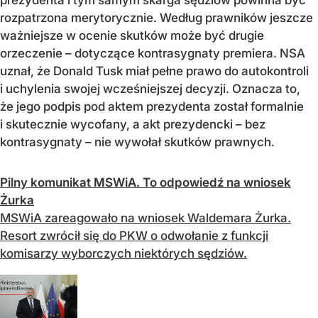
prezydenta i tym samym skarga sędziów powinna być
rozpatrzona merytorycznie. Według prawników jeszcze
ważniejsze w ocenie skutków może być drugie
orzeczenie – dotyczące kontrasygnaty premiera. NSA
uznał, że Donald Tusk miał pełne prawo do autokontroli
i uchylenia swojej wcześniejszej decyzji. Oznacza to,
że jego podpis pod aktem prezydenta został formalnie
i skutecznie wycofany, a akt prezydencki – bez
kontrasygnaty – nie wywołał skutków prawnych.
Pilny komunikat MSWiA. To odpowiedź na wniosek
Żurka
MSWiA zareagowało na wniosek Waldemara Żurka.
Resort zwrócił się do PKW o odwołanie z funkcji
komisarzy wyborczych niektórych sędziów.