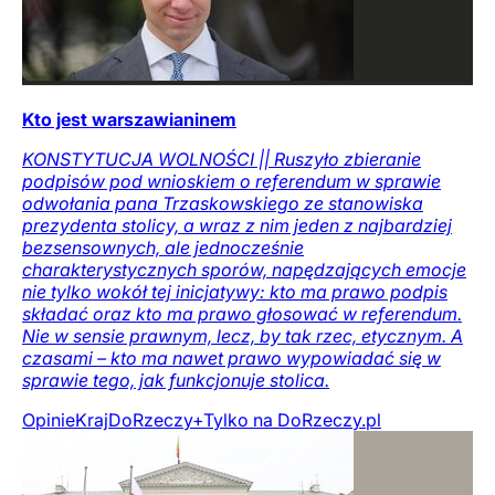
Kto jest warszawianinem
KONSTYTUCJA WOLNOŚCI || Ruszyło zbieranie
podpisów pod wnioskiem o referendum w sprawie
odwołania pana Trzaskowskiego ze stanowiska
prezydenta stolicy, a wraz z nim jeden z najbardziej
bezsensownych, ale jednocześnie
charakterystycznych sporów, napędzających emocje
nie tylko wokół tej inicjatywy: kto ma prawo podpis
składać oraz kto ma prawo głosować w referendum.
Nie w sensie prawnym, lecz, by tak rzec, etycznym. A
czasami – kto ma nawet prawo wypowiadać się w
sprawie tego, jak funkcjonuje stolica.
Opinie
Kraj
DoRzeczy+
Tylko na DoRzeczy.pl