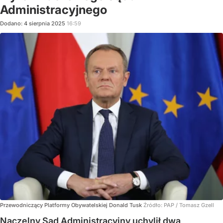
Administracyjnego
Dodano:
4
sierpnia
2025
16:59
Przewodniczący Platformy Obywatelskiej Donald Tusk
Źródło:
PAP
/
Tomasz Gzell
Naczelny Sąd Administracyjny uchylił dwa