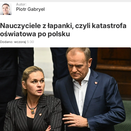
Autor:
Piotr Gabryel
Nauczyciele z łapanki, czyli katastrofa
oświatowa po polsku
Dodano:
wczoraj
5:30