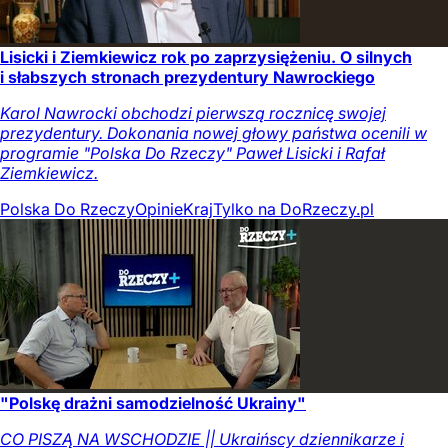
Lisicki i Ziemkiewicz rok po zaprzysiężeniu. O silnych
i słabszych stronach prezydentury Nawrockiego
Karol Nawrocki obchodzi pierwszą rocznicę swojej
prezydentury. Dokonania nowej głowy państwa ocenili w
programie "Polska Do Rzeczy" Paweł Lisicki i Rafał
Ziemkiewicz.
Polska Do Rzeczy
Opinie
Kraj
Tylko na DoRzeczy.pl
"Polskę drażni samodzielność Ukrainy"
CO PISZĄ NA WSCHODZIE || Ukraińscy dziennikarze i