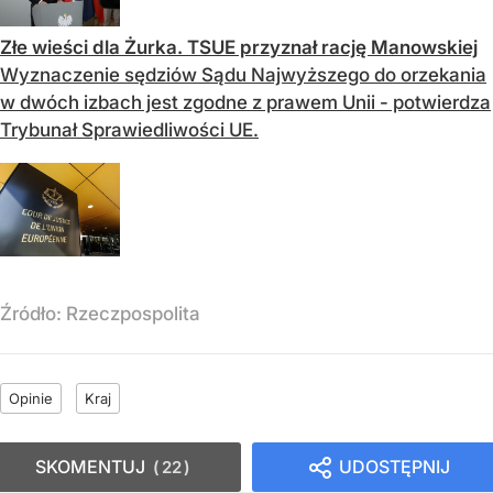
Złe wieści dla Żurka. TSUE przyznał rację Manowskiej
Wyznaczenie sędziów Sądu Najwyższego do orzekania
w dwóch izbach jest zgodne z prawem Unii - potwierdza
Trybunał Sprawiedliwości UE.
Źródło:
Rzeczpospolita
Opinie
Kraj
SKOMENTUJ
UDOSTĘPNIJ
22