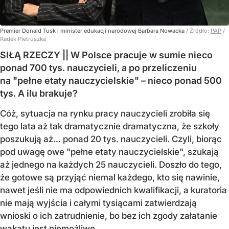
Premier Donald Tusk i minister edukacji narodowej Barbara Nowacka
/ Źródło:
PAP
/
Radek Pietruszka
SIŁĄ RZECZY || W Polsce pracuje w sumie nieco
ponad 700 tys. nauczycieli, a po przeliczeniu
na "pełne etaty nauczycielskie" – nieco ponad 500
tys. A ilu brakuje?
Cóż, sytuacja na rynku pracy nauczycieli zrobiła się
tego lata aż tak dramatycznie dramatyczna, że szkoły
poszukują aż… ponad 20 tys. nauczycieli. Czyli, biorąc
pod uwagę owe "pełne etaty nauczycielskie", szukają
aż jednego na każdych 25 nauczycieli. Doszło do tego,
że gotowe są przyjąć niemal każdego, kto się nawinie,
nawet jeśli nie ma odpowiednich kwalifikacji, a kuratoria
nie mają wyjścia i całymi tysiącami zatwierdzają
wnioski o ich zatrudnienie, bo bez ich zgody załatanie
wakatu jest niemożliwe.