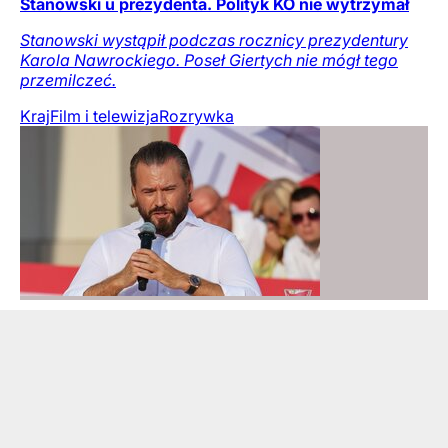
Stanowski u prezydenta. Polityk KO nie wytrzymał
Stanowski wystąpił podczas rocznicy prezydentury
Karola Nawrockiego. Poseł Giertych nie mógł tego
przemilczeć.
Kraj
Film i telewizja
Rozrywka