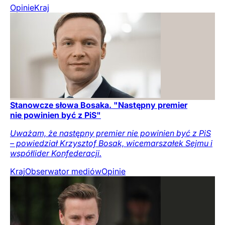
Opinie
Kraj
Stanowcze słowa Bosaka. "Następny premier
nie powinien być z PiS"
Uważam, że następny premier nie powinien być z PiS
– powiedział Krzysztof Bosak, wicemarszałek Sejmu i
współlider Konfederacji.
Kraj
Obserwator mediów
Opinie