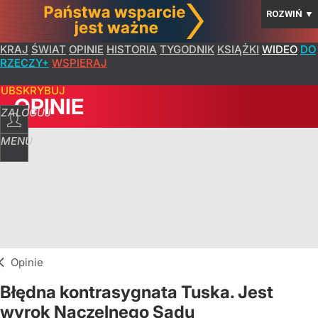
ROZWIŃ
▼
KRAJ
ŚWIAT
OPINIE
HISTORIA
TYGODNIK
KSIĄŻKI
WIDEO
DO
RZECZY+
WSPIERAJ
SUBSKRYBUJ
OPINIE
ZALOGUJ
MENU
Opinie
Błędna kontrasygnata Tuska. Jest
wyrok Naczelnego Sądu