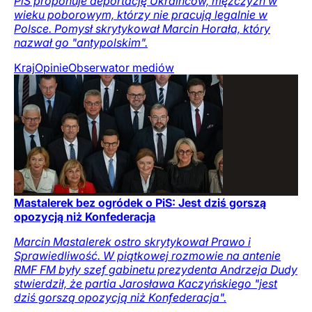
PiS proponuje deportację Ukraińców, mężczyzn w
wieku poborowym, którzy nie pracują legalnie w
Polsce. Pomysł skrytykował Marcin Horała, który
nazwał go "antypolskim".
Kraj
Opinie
Obserwator mediów
Mastalerek bez ogródek o PiS: Jest dziś gorszą
opozycją niż Konfederacja
Marcin Mastalerek ostro skrytykował Prawo i
Sprawiedliwość. W piątkowej rozmowie na antenie
RMF FM były szef gabinetu prezydenta Andrzeja Dudy
stwierdził, że partia Jarosława Kaczyńskiego "jest
dziś gorszą opozycją niż Konfederacja".