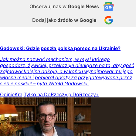
Obserwuj nas
w
Google News
Dodaj jako
źródło w Google
Gadowski: Gdzie poszła polska pomoc na Ukrainie?
Jak można nazwać mechanizm, w myśl którego
gospodarz, żywiciel, przekazuje pieniądze na to, aby gość
zajmował kolejne pokoje, a w końcu wynajmował mu jego
własne meble i pobierał opłaty za przygotowywane przez
siebie posiłki? – pyta Witold Gadowski.
Opinie
Kraj
Tylko na DoRzeczy.pl
DoRzeczy+