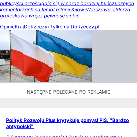
publicyści prześcigają się w coraz bardziej buńczucznych
komentarzach na temat relacji Kijów-Warszawa. Uderza
groteskowa wręcz pewność siebie.
Opinie
Kraj
DoRzeczy+
Tylko na DoRzeczy.pl
Polityk Rozwoju Plus krytykuje pomysł PiS. "Bardzo
antypolski"