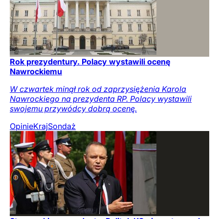
Rok prezydentury. Polacy wystawili ocenę
Nawrockiemu
W czwartek minął rok od zaprzysiężenia Karola
Nawrockiego na prezydenta RP. Polacy wystawili
swojemu przywódcy dobrą ocenę.
Opinie
Kraj
Sondaż