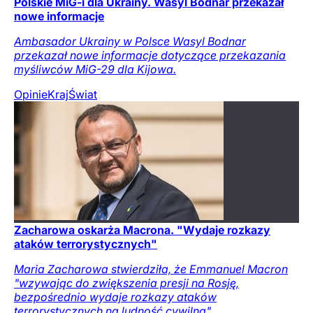
Polskie MiG-i dla Ukrainy. Wasyl Bodnar przekazał
nowe informacje
Ambasador Ukrainy w Polsce Wasyl Bodnar
przekazał nowe informacje dotyczące przekazania
myśliwców MiG-29 dla Kijowa.
Opinie
Kraj
Świat
Zacharowa oskarża Macrona. "Wydaje rozkazy
ataków terrorystycznych"
Maria Zacharowa stwierdziła, że Emmanuel Macron
"wzywając do zwiększenia presji na Rosję,
bezpośrednio wydaje rozkazy ataków
terrorystycznych na ludność cywilną".