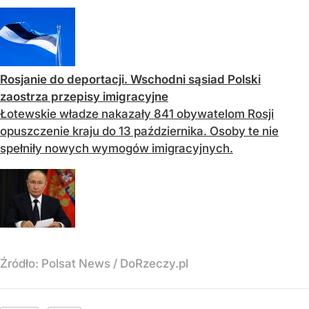
Rosjanie do deportacji. Wschodni sąsiad Polski
zaostrza przepisy imigracyjne
Łotewskie władze nakazały 841 obywatelom Rosji
opuszczenie kraju do 13 października. Osoby te nie
spełniły nowych wymogów imigracyjnych.
Źródło:
Polsat News
/
DoRzeczy.pl