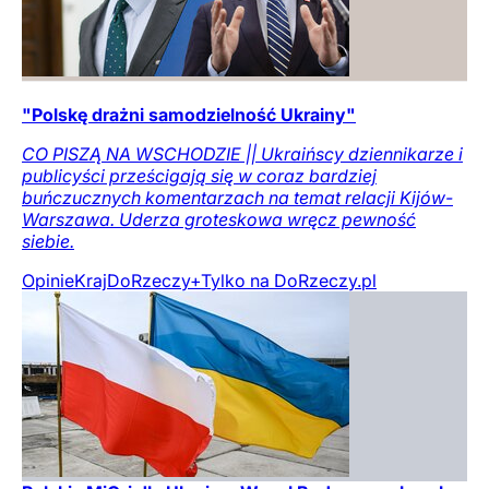
"Polskę drażni samodzielność Ukrainy"
CO PISZĄ NA WSCHODZIE || Ukraińscy dziennikarze i
publicyści prześcigają się w coraz bardziej
buńczucznych komentarzach na temat relacji Kijów-
Warszawa. Uderza groteskowa wręcz pewność
siebie.
Opinie
Kraj
DoRzeczy+
Tylko na DoRzeczy.pl