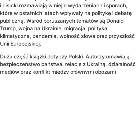
i Lisicki rozmawiają w niej o wydarzeniach i sporach,
które w ostatnich latach wpływały na politykę i debatę
publiczną. Wśród poruszanych tematów są Donald
Trump, wojna na Ukrainie, migracja, polityka
klimatyczna, pandemia, wolność słowa oraz przyszłość
Unii Europejskiej.
Duża część książki dotyczy Polski. Autorzy omawiają
bezpieczeństwo państwa, relacje z Ukrainą, działalność
mediów oraz konflikt między głównymi obozami
politycznymi. Przyglądają się również językowi, którym
politycy i instytucje opisują wydarzenia
oraz uzasadniają swoje decyzje.
Czy każda zmiana...
CZYTAJ DALEJ