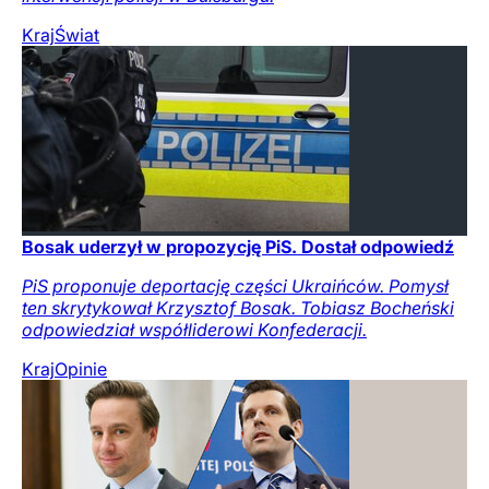
Kraj
Świat
Bosak uderzył w propozycję PiS. Dostał odpowiedź
PiS proponuje deportację części Ukraińców. Pomysł
ten skrytykował Krzysztof Bosak. Tobiasz Bocheński
odpowiedział współliderowi Konfederacji.
Kraj
Opinie