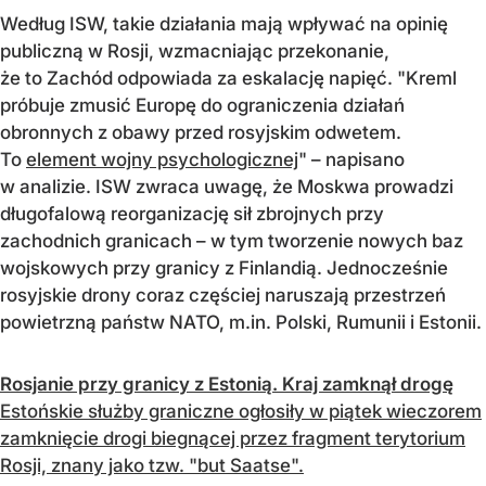
Według ISW, takie działania mają wpływać na opinię
publiczną w Rosji, wzmacniając przekonanie,
że to Zachód odpowiada za eskalację napięć. "Kreml
próbuje zmusić Europę do ograniczenia działań
obronnych z obawy przed rosyjskim odwetem.
To
element wojny psychologicznej
" – napisano
w analizie. ISW zwraca uwagę, że Moskwa prowadzi
długofalową reorganizację sił zbrojnych przy
zachodnich granicach – w tym tworzenie nowych baz
wojskowych przy granicy z Finlandią. Jednocześnie
rosyjskie drony coraz częściej naruszają przestrzeń
powietrzną państw NATO, m.in. Polski, Rumunii i Estonii.
Rosjanie przy granicy z Estonią. Kraj zamknął drogę
Estońskie służby graniczne ogłosiły w piątek wieczorem
zamknięcie drogi biegnącej przez fragment terytorium
Rosji, znany jako tzw. "but Saatse".