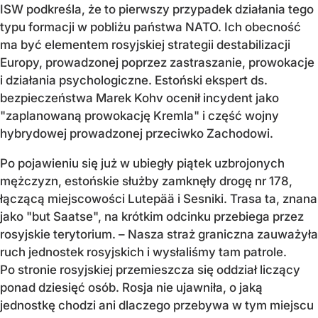
ISW podkreśla, że to pierwszy przypadek działania tego
typu formacji w pobliżu państwa NATO. Ich obecność
ma być elementem rosyjskiej strategii destabilizacji
Europy, prowadzonej poprzez zastraszanie, prowokacje
i działania psychologiczne. Estoński ekspert ds.
bezpieczeństwa Marek Kohv ocenił incydent jako
"zaplanowaną prowokację Kremla" i część wojny
hybrydowej prowadzonej przeciwko Zachodowi.
Po pojawieniu się już w ubiegły piątek uzbrojonych
mężczyzn, estońskie służby zamknęły drogę nr 178,
łączącą miejscowości Lutepää i Sesniki. Trasa ta, znana
jako "but Saatse", na krótkim odcinku przebiega przez
rosyjskie terytorium. – Nasza straż graniczna zauważyła
ruch jednostek rosyjskich i wysłaliśmy tam patrole.
Po stronie rosyjskiej przemieszcza się oddział liczący
ponad dziesięć osób. Rosja nie ujawniła, o jaką
jednostkę chodzi ani dlaczego przebywa w tym miejscu