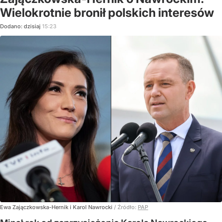
Wielokrotnie bronił polskich interesów
Dodano:
dzisiaj
15:23
Ewa Zajączkowska-Hernik i Karol Nawrocki
/ Źródło:
PAP