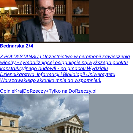
Bednarska 2/4
Z PÓŁDYSTANSU | Uczestnictwo w ceremonii zawieszenia
wiechy - symbolizującej osiągnięcie najwyższego punktu
konstrukcyjnego budowli - na gmachu Wydziału
Dziennikarstwa, Informacji i Bibliologii Uniwersytetu
Warszawskiego skłoniło mnie do wspomnień.
Opinie
Kraj
DoRzeczy+
Tylko na DoRzeczy.pl