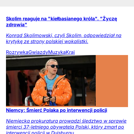
Skolim reaguje na "kiełbasianego króla". "Życzę
zdrowia"
Konrad Skolimowski, czyli Skolim, odpowiedział na
krytykę ze strony polskiej wokalistki.
Rozrywka
Gwiazdy
Muzyka
Kraj
Niemcy: Śmierć Polaka po interwencji policji
Niemiecka prokuratura prowadzi śledztwo w sprawie
śmierci 37-letniego obywatela Polski, który zmarł po
interwencji policji w Duisburgu.