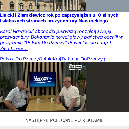
Lisicki i Ziemkiewicz rok po zaprzysiężeniu. O silnych
i słabszych stronach prezydentury Nawrockiego
Karol Nawrocki obchodzi pierwszą rocznicę swojej
prezydentury. Dokonania nowej głowy państwa ocenili w
programie "Polska Do Rzeczy" Paweł Lisicki i Rafał
Ziemkiewicz.
Polska Do Rzeczy
Opinie
Kraj
Tylko na DoRzeczy.pl