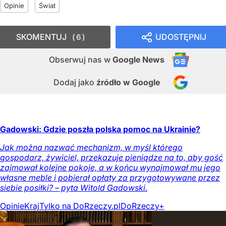
Opinie
Świat
SKOMENTUJ
UDOSTĘPNIJ
6
Obserwuj nas
w
Google News
Dodaj jako
źródło w Google
Gadowski: Gdzie poszła polska pomoc na Ukrainie?
Jak można nazwać mechanizm, w myśl którego
gospodarz, żywiciel, przekazuje pieniądze na to, aby gość
zajmował kolejne pokoje, a w końcu wynajmował mu jego
własne meble i pobierał opłaty za przygotowywane przez
siebie posiłki? – pyta Witold Gadowski.
Opinie
Kraj
Tylko na DoRzeczy.pl
DoRzeczy+