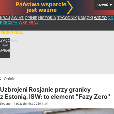
ROZWIŃ
▼
KRAJ
ŚWIAT
OPINIE
HISTORIA
TYGODNIK
KSIĄŻKI
WIDEO
DO
RZECZY+
WSPIERAJ
SUBSKRYBUJ
ZALOGUJ
MENU
Opinie
Uzbrojeni Rosjanie przy granicy
z Estonią. ISW: to element "Fazy Zero"
Dodano:
14
października
2025
8:25