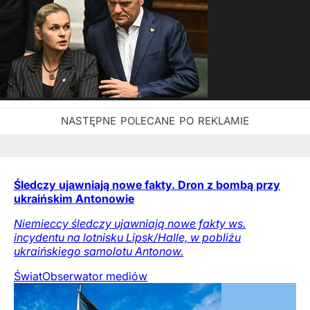
Śledczy ujawniają nowe fakty. Dron z bombą przy
ukraińskim Antonowie
Niemieccy śledczy ujawniają nowe fakty ws.
incydentu na lotnisku Lipsk/Halle, w pobliżu
ukraińskiego samolotu Antonow.
Świat
Obserwator mediów