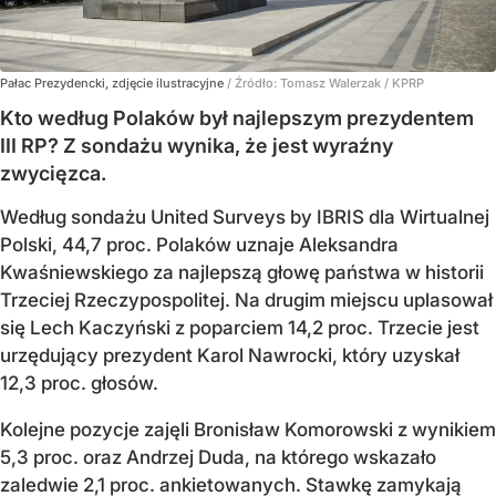
Pałac Prezydencki, zdjęcie ilustracyjne
/ Źródło:
Tomasz Walerzak / KPRP
Kto według Polaków był najlepszym prezydentem
III RP? Z sondażu wynika, że jest wyraźny
zwycięzca.
Według sondażu United Surveys by IBRIS dla Wirtualnej
Polski, 44,7 proc. Polaków uznaje Aleksandra
Kwaśniewskiego za najlepszą głowę państwa w historii
Trzeciej Rzeczypospolitej. Na drugim miejscu uplasował
się Lech Kaczyński z poparciem 14,2 proc. Trzecie jest
urzędujący prezydent Karol Nawrocki, który uzyskał
12,3 proc. głosów.
Kolejne pozycje zajęli Bronisław Komorowski z wynikiem
5,3 proc. oraz Andrzej Duda, na którego wskazało
zaledwie 2,1 proc. ankietowanych. Stawkę zamykają