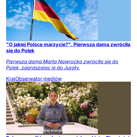
"O jakiej Polsce marzycie?". Pierwsza dama zwróciła
się do Polek
Pierwsza dama Marta Nawrocka zwróciła się do
Polek, zapraszając je do Juraty.
Kraj
Obserwator mediów