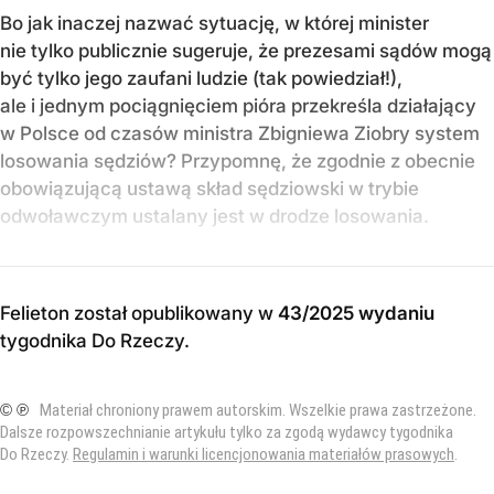
Bo jak inaczej nazwać sytuację, w której minister
nie tylko publicznie sugeruje, że prezesami sądów mogą
być tylko jego zaufani ludzie (tak powiedział!),
ale i jednym pociągnięciem pióra przekreśla działający
w Polsce od czasów ministra Zbigniewa Ziobry system
losowania sędziów? Przypomnę, że zgodnie z obecnie
obowiązującą ustawą skład sędziowski w trybie
odwoławczym ustalany jest w drodze losowania.
Felieton został opublikowany w
43/2025 wydaniu
tygodnika Do Rzeczy
.
© ℗
Materiał chroniony prawem autorskim. Wszelkie prawa zastrzeżone.
Dalsze rozpowszechnianie artykułu tylko za zgodą wydawcy tygodnika
Do Rzeczy.
Regulamin i warunki licencjonowania materiałów prasowych
.