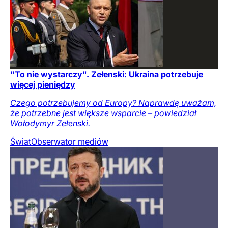
"To nie wystarczy". Zełenski: Ukraina potrzebuje
więcej pieniędzy
Czego potrzebujemy od Europy? Naprawdę uważam,
że potrzebne jest większe wsparcie – powiedział
Wołodymyr Zełenski.
Świat
Obserwator mediów