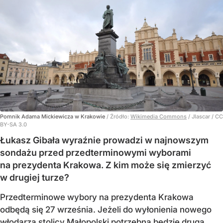
Pomnik Adama Mickiewicza w Krakowie
/ Źródło:
Wikimedia Commons
/
Jlascar / CC
BY-SA 3.0
Łukasz Gibała wyraźnie prowadzi w najnowszym
sondażu przed przedterminowymi wyborami
na prezydenta Krakowa. Z kim może się zmierzyć
w drugiej turze?
Przedterminowe wybory na prezydenta Krakowa
odbędą się 27 września. Jeżeli do wyłonienia nowego
włodarza stolicy Małopolski potrzebna będzie druga