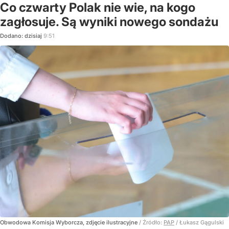
Co czwarty Polak nie wie, na kogo
zagłosuje. Są wyniki nowego sondażu
Dodano:
dzisiaj
9:51
Obwodowa Komisja Wyborcza, zdjęcie ilustracyjne
/ Źródło:
PAP
/
Łukasz Gągulski