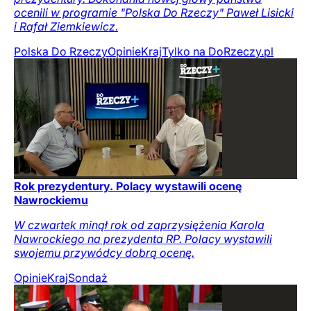
ocenili w programie "Polska Do Rzeczy" Paweł Lisicki
i Rafał Ziemkiewicz.
Polska Do Rzeczy
Opinie
Kraj
Tylko na DoRzeczy.pl
Rok prezydentury. Polacy wystawili ocenę
Nawrockiemu
W czwartek minął rok od zaprzysiężenia Karola
Nawrockiego na prezydenta RP. Polacy wystawili
swojemu przywódcy dobrą ocenę.
Opinie
Kraj
Sondaż