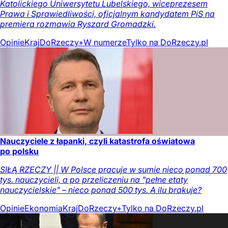
Katolickiego Uniwersytetu Lubelskiego, wiceprezesem
Prawa i Sprawiedliwości, oficjalnym kandydatem PiS na
premiera rozmawia Ryszard Gromadzki.
Opinie
Kraj
DoRzeczy+
W numerze
Tylko na DoRzeczy.pl
Nauczyciele z łapanki, czyli katastrofa oświatowa
po polsku
SIŁĄ RZECZY || W Polsce pracuje w sumie nieco ponad 700
tys. nauczycieli, a po przeliczeniu na "pełne etaty
nauczycielskie" – nieco ponad 500 tys. A ilu brakuje?
Opinie
Ekonomia
Kraj
DoRzeczy+
Tylko na DoRzeczy.pl