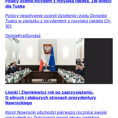
Polacy ocenili incydent z rosyjską rakietą. Złe wieści
dla Tuska
Polacy negatywnie ocenili działania rządu Donalda
Tuska w związku z incydentem z rosyjską rakieta Ch-
101.
Opinie
Kraj
Sondaż
Lisicki i Ziemkiewicz rok po zaprzysiężeniu.
O silnych i słabszych stronach prezydentury
Nawrockiego
Karol Nawrocki obchodzi pierwszą rocznicę swojej
prezydentury. Dokonania nowej głowy państwa