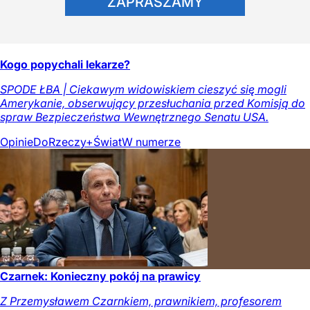
ZAPRASZAMY
Kogo popychali lekarze?
SPODE ŁBA | Ciekawym widowiskiem cieszyć się mogli
Amerykanie, obserwujący przesłuchania przed Komisją do
spraw Bezpieczeństwa Wewnętrznego Senatu USA.
Opinie
DoRzeczy+
Świat
W numerze
Czarnek: Konieczny pokój na prawicy
Z Przemysławem Czarnkiem, prawnikiem, profesorem