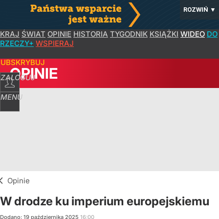
ROZWIŃ
▼
KRAJ
ŚWIAT
OPINIE
HISTORIA
TYGODNIK
KSIĄŻKI
WIDEO
DO
RZECZY+
WSPIERAJ
SUBSKRYBUJ
OPINIE
ZALOGUJ
MENU
Opinie
W drodze ku imperium europejskiemu
Dodano:
19
października
2025
16:00