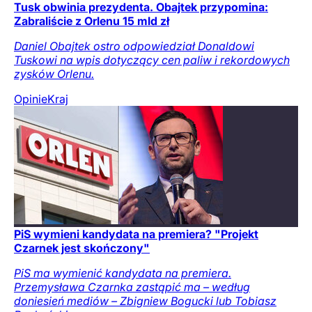
Tusk obwinia prezydenta. Obajtek przypomina:
Zabraliście z Orlenu 15 mld zł
Daniel Obajtek ostro odpowiedział Donaldowi
Tuskowi na wpis dotyczący cen paliw i rekordowych
zysków Orlenu.
Opinie
Kraj
PiS wymieni kandydata na premiera? "Projekt
Czarnek jest skończony"
PiS ma wymienić kandydata na premiera.
Przemysława Czarnka zastąpić ma – według
doniesień mediów – Zbigniew Bogucki lub Tobiasz