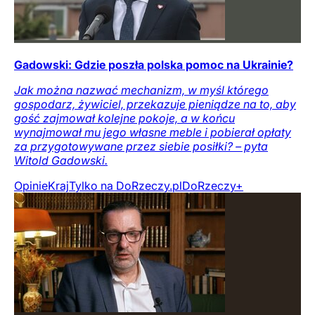
Gadowski: Gdzie poszła polska pomoc na Ukrainie?
Jak można nazwać mechanizm, w myśl którego
gospodarz, żywiciel, przekazuje pieniądze na to, aby
gość zajmował kolejne pokoje, a w końcu
wynajmował mu jego własne meble i pobierał opłaty
za przygotowywane przez siebie posiłki? – pyta
Witold Gadowski.
Opinie
Kraj
Tylko na DoRzeczy.pl
DoRzeczy+