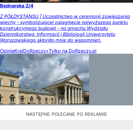
Bednarska 2/4
Z PÓŁDYSTANSU | Uczestnictwo w ceremonii zawieszenia
wiechy - symbolizującej osiągnięcie najwyższego punktu
konstrukcyjnego budowli - na gmachu Wydziału
Dziennikarstwa, Informacji i Bibliologii Uniwersytetu
Warszawskiego skłoniło mnie do wspomnień.
Opinie
Kraj
DoRzeczy+
Tylko na DoRzeczy.pl