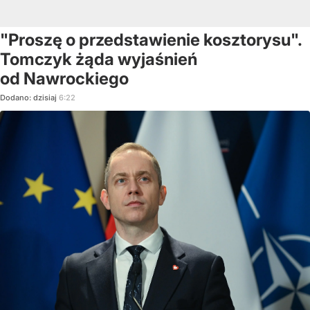
"Proszę o przedstawienie kosztorysu".
Tomczyk żąda wyjaśnień
od Nawrockiego
Dodano:
dzisiaj
6:22