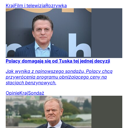
Kraj
Film i telewizja
Rozrywka
Polacy domagają się od Tuska tej jednej decyzji
Jak wynika z najnowszego sondażu, Polacy chcą
przywrócenia programu obniżającego ceny na
stacjach benzynowych.
Opinie
Kraj
Sondaż