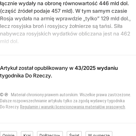
łącznie wydały na obronę równowartość 446 mld dol.
(część źródeł podaje 457 mld). W tym samym czasie
Rosja wydała na armię wprawdzie „tylko” 129 mld dol.,
lecz rosyjska broń i rosyjscy żołnierze są tańsi. Siła
nabywcza rosyjskich wydatków obliczana jest na 462
mld dol.
Artykuł został opublikowany w
43/2025 wydaniu
tygodnika Do Rzeczy
.
© ℗
Materiał chroniony prawem autorskim. Wszelkie prawa zastrzeżone.
Dalsze rozpowszechnianie artykułu tylko za zgodą wydawcy tygodnika
Do Rzeczy.
Regulamin i warunki licencjonowania materiałów prasowych
.
Opinie
Kraj
DoRzeczy+
Świat
W numerze