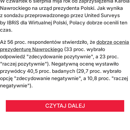
W czwartek 6 sierpnia mija rok od zaprzysiężenia Karola
Nawrockiego na urząd prezydenta Polski. Jak wynika
z sondażu przeprowadzonego przez United Surveys
by IBRiS dla Wirtualnej Polski, Polacy dobrze ocenili ten
czas.
Aż 56 proc. respondentów stwierdziło, że
dobrze ocenia
prezydenturę Nawrockiego
(33 proc. wybrało
odpowiedź "zdecydowanie pozytywnie", a 23 proc.
"raczej pozytywnie"). Negatywną ocenę wystawiło
przywódcy 40,5 proc. badanych (29,7 proc. wybrało
opcję "zdecydowanie negatywnie", a 10,8 proc. "raczej
negatywnie").
CZYTAJ DALEJ