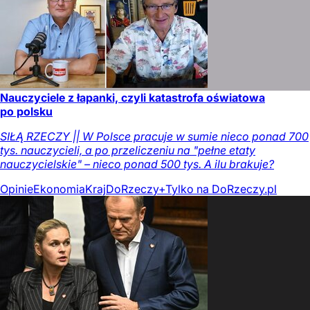
Nauczyciele z łapanki, czyli katastrofa oświatowa
po polsku
SIŁĄ RZECZY || W Polsce pracuje w sumie nieco ponad 700
tys. nauczycieli, a po przeliczeniu na "pełne etaty
nauczycielskie" – nieco ponad 500 tys. A ilu brakuje?
Opinie
Ekonomia
Kraj
DoRzeczy+
Tylko na DoRzeczy.pl