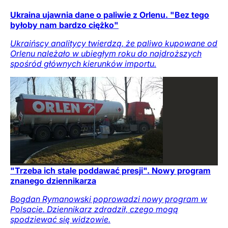
Ukraina ujawnia dane o paliwie z Orlenu. "Bez tego
byłoby nam bardzo ciężko"
Ukraińscy analitycy twierdzą, że paliwo kupowane od
Orlenu należało w ubiegłym roku do najdroższych
spośród głównych kierunków importu.
"Trzeba ich stale poddawać presji". Nowy program
znanego dziennikarza
Bogdan Rymanowski poprowadzi nowy program w
Polsacie. Dziennikarz zdradził, czego mogą
spodziewać się widzowie.