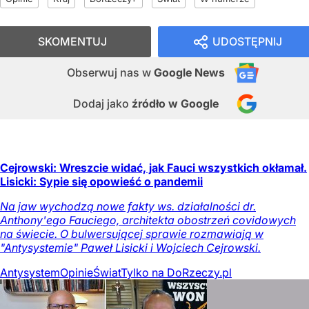
SKOMENTUJ
UDOSTĘPNIJ
Obserwuj nas
w
Google News
Dodaj jako
źródło w Google
Cejrowski: Wreszcie widać, jak Fauci wszystkich okłamał.
Lisicki: Sypie się opowieść o pandemii
Na jaw wychodzą nowe fakty ws. działalności dr.
Anthony'ego Fauciego, architekta obostrzeń covidowych
na świecie. O bulwersującej sprawie rozmawiają w
"Antysystemie" Paweł Lisicki i Wojciech Cejrowski.
Antysystem
Opinie
Świat
Tylko na DoRzeczy.pl